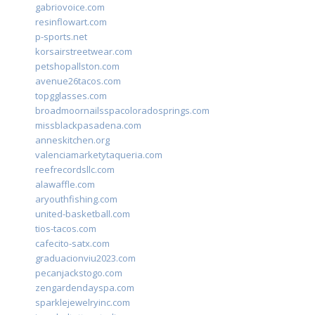
gabriovoice.com
resinflowart.com
p-sports.net
korsairstreetwear.com
petshopallston.com
avenue26tacos.com
topgglasses.com
broadmoornailsspacoloradosprings.com
missblackpasadena.com
anneskitchen.org
valenciamarketytaqueria.com
reefrecordsllc.com
alawaffle.com
aryouthfishing.com
united-basketball.com
tios-tacos.com
cafecito-satx.com
graduacionviu2023.com
pecanjackstogo.com
zengardendayspa.com
sparklejewelryinc.com