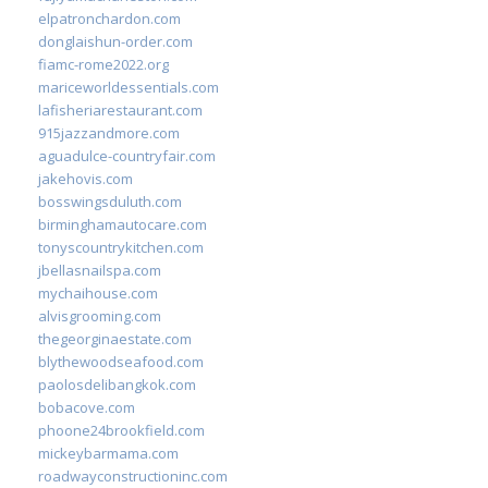
elpatronchardon.com
donglaishun-order.com
fiamc-rome2022.org
mariceworldessentials.com
lafisheriarestaurant.com
915jazzandmore.com
aguadulce-countryfair.com
jakehovis.com
bosswingsduluth.com
birminghamautocare.com
tonyscountrykitchen.com
jbellasnailspa.com
mychaihouse.com
alvisgrooming.com
thegeorginaestate.com
blythewoodseafood.com
paolosdelibangkok.com
bobacove.com
phoone24brookfield.com
mickeybarmama.com
roadwayconstructioninc.com