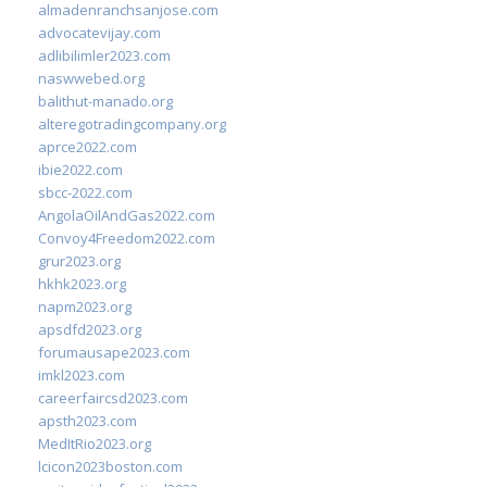
almadenranchsanjose.com
advocatevijay.com
adlibilimler2023.com
naswwebed.org
balithut-manado.org
alteregotradingcompany.org
aprce2022.com
ibie2022.com
sbcc-2022.com
AngolaOilAndGas2022.com
Convoy4Freedom2022.com
grur2023.org
hkhk2023.org
napm2023.org
apsdfd2023.org
forumausape2023.com
imkl2023.com
careerfaircsd2023.com
apsth2023.com
MedItRio2023.org
lcicon2023boston.com