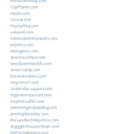
bonvivantshop.com
CupPlante.com
mpzin.com
stcreal.com
PopUpFlea.com
valueml.com
rebeccatorresjewelry.com
jmpbliss.com
drjorgerico.com
queensushipa.com
wendyweimerdds.com
ameri-camp.com
hrsreceivables.com
empconst1.com
cinderella-support.com
bigpinkrestaurant.com
inspirehuahin.com
memmingerspainting.com
jeremypbeasley.com
thesandwichdepotcos.com
drgiggleshouseofpain.com
hotflashdesigns.com