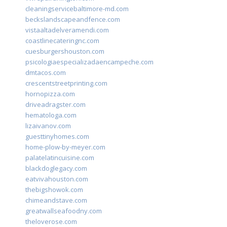
cleaningservicebaltimore-md.com
beckslandscapeandfence.com
vistaaltadelveramendi.com
coastlinecateringnc.com
cuesburgershouston.com
psicologiaespecializadaencampeche.com
dmtacos.com
crescentstreetprinting.com
hornopizza.com
driveadragster.com
hematologa.com
lizaivanov.com
guesttinyhomes.com
home-plow-by-meyer.com
palatelatincuisine.com
blackdoglegacy.com
eatvivahouston.com
thebigshowok.com
chimeandstave.com
greatwallseafoodny.com
theloverose.com