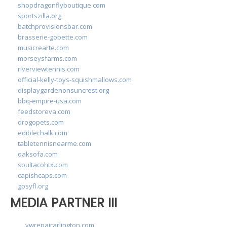
shopdragonflyboutique.com
sportszilla.org
batchprovisionsbar.com
brasserie-gobette.com
musicrearte.com
morseysfarms.com
riverviewtennis.com
official-kelly-toys-squishmallows.com
displaygardenonsuncrest.org
bbq-empire-usa.com
feedstoreva.com
drogopets.com
ediblechalk.com
tabletennisnearme.com
oaksofa.com
soultacohtx.com
capishcaps.com
gpsyfl.org
MEDIA PARTNER III
vwrepairarlington.com