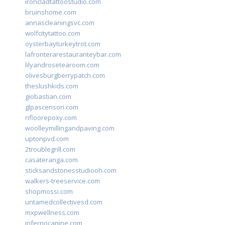
ironcladtattoostudio.com
bruinshome.com
annascleaningsvc.com
wolfcitytattoo.com
oysterbayturkeytrot.com
lafronterarestauranteybar.com
lilyandrosetearoom.com
olivesburgberrypatch.com
theslushkids.com
giobastian.com
glpascensori.com
rifloorepoxy.com
woolleymillingandpaving.com
uptonpvd.com
2troublegrill.com
casateranga.com
sticksandstonesstudiooh.com
walkers-treeservice.com
shopmossi.com
untamedcollectivesd.com
mxpwellness.com
infernocanine.com