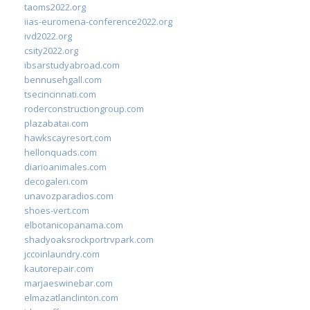
taoms2022.org
iias-euromena-conference2022.org
ivd2022.org
csity2022.org
ibsarstudyabroad.com
bennusehgall.com
tsecincinnati.com
roderconstructiongroup.com
plazabatai.com
hawkscayresort.com
hellonquads.com
diarioanimales.com
decogaleri.com
unavozparadios.com
shoes-vert.com
elbotanicopanama.com
shadyoaksrockportrvpark.com
jccoinlaundry.com
kautorepair.com
marjaeswinebar.com
elmazatlanclinton.com