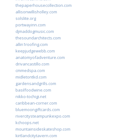
thepaperhousecollection.com
allisonwillisholley.com
solslite.org
portwayinn.com
djmaddogmusic.com
thesoundarchitects.com
allin1roofing.com
keepjudgewebb.com
anatomyofadventure.com
drivancastillo.com
cmmedspa.com
midletontkd.com
gardensandgrills.com
basilfoodwine.com
nikko-tochigi.net
caribbean-corner.com
bluemoongiftcards.com
rivercitysteampunkexpo.com
kchoops.net
mountainsideskateshop.com
kirtlandcitytavern.com