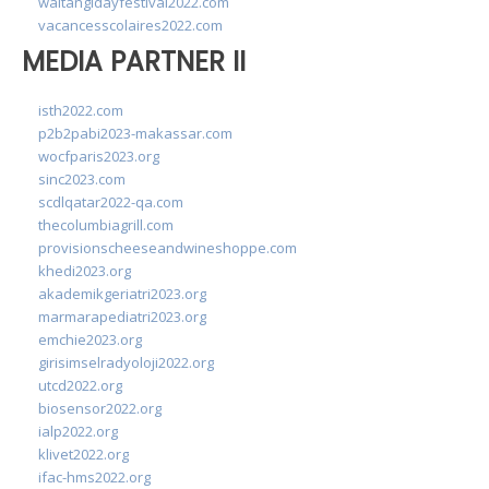
waitangidayfestival2022.com
vacancesscolaires2022.com
MEDIA PARTNER II
isth2022.com
p2b2pabi2023-makassar.com
wocfparis2023.org
sinc2023.com
scdlqatar2022-qa.com
thecolumbiagrill.com
provisionscheeseandwineshoppe.com
khedi2023.org
akademikgeriatri2023.org
marmarapediatri2023.org
emchie2023.org
girisimselradyoloji2022.org
utcd2022.org
biosensor2022.org
ialp2022.org
klivet2022.org
ifac-hms2022.org