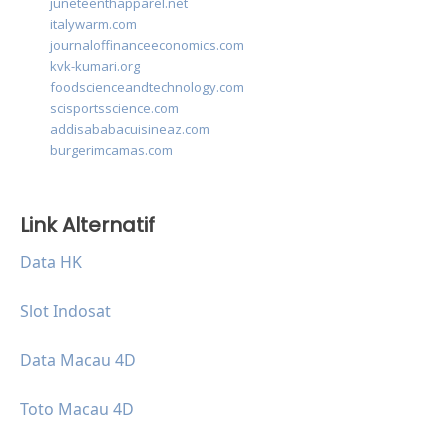
juneteenthapparel.net
italywarm.com
journaloffinanceeconomics.com
kvk-kumari.org
foodscienceandtechnology.com
scisportsscience.com
addisababacuisineaz.com
burgerimcamas.com
Link Alternatif
Data HK
Slot Indosat
Data Macau 4D
Toto Macau 4D