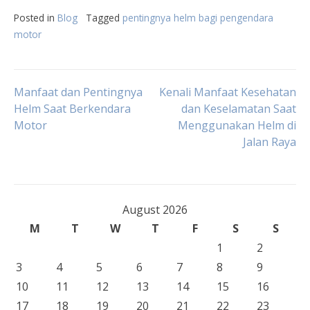
Posted in
Blog
Tagged
pentingnya helm bagi pengendara
motor
Post
Manfaat dan Pentingnya
Kenali Manfaat Kesehatan
Helm Saat Berkendara
dan Keselamatan Saat
Motor
Menggunakan Helm di
navigation
Jalan Raya
August 2026
M
T
W
T
F
S
S
1
2
3
4
5
6
7
8
9
10
11
12
13
14
15
16
17
18
19
20
21
22
23