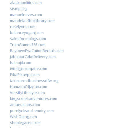
alaskapolitics.com
stsmp.org
manoelneves.com
mandelaeffectlibrary.com
roselynns.com
balanceyoganj.com
salesforceblogs.com
TrainGames365.com
BaytownEvaCationRentals.com
JabalpurCakeDelivery.com
halobjd.com
intelligenceqatar.com
PikaPikaApp.com
takecareofbusinessdfw.org
HamadaOfJapan.com
VersifyLifestyle.com
kingscreekadventures.com
antaeuslabs.com
purelycleanchemdry.com
WishOping.com
shoplegacee.com