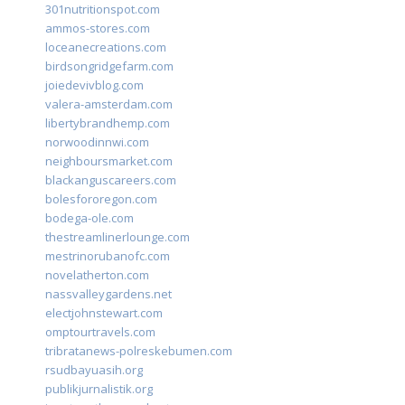
301nutritionspot.com
ammos-stores.com
loceanecreations.com
birdsongridgefarm.com
joiedevivblog.com
valera-amsterdam.com
libertybrandhemp.com
norwoodinnwi.com
neighboursmarket.com
blackanguscareers.com
bolesfororegon.com
bodega-ole.com
thestreamlinerlounge.com
mestrinorubanofc.com
novelatherton.com
nassvalleygardens.net
electjohnstewart.com
omptourtravels.com
tribratanews-polreskebumen.com
rsudbayuasih.org
publikjurnalistik.org