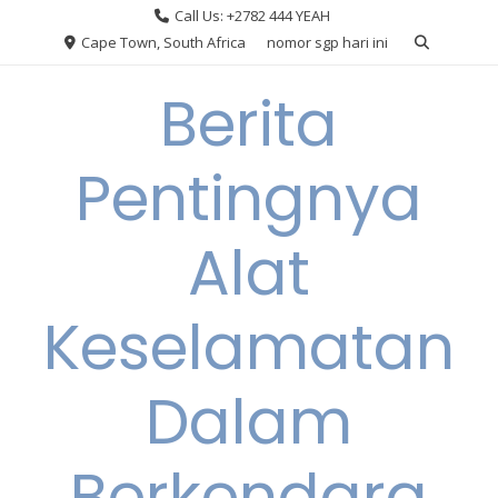
Skip
Call Us: +2782 444 YEAH
to
Cape Town, South Africa
nomor sgp hari ini
content
Berita
Pentingnya
Alat
Keselamatan
Dalam
Berkendara