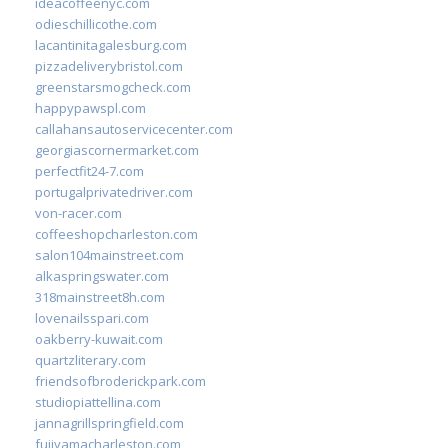
ideacoffeenyc.com
odieschillicothe.com
lacantinitagalesburg.com
pizzadeliverybristol.com
greenstarsmogcheck.com
happypawspl.com
callahansautoservicecenter.com
georgiascornermarket.com
perfectfit24-7.com
portugalprivatedriver.com
von-racer.com
coffeeshopcharleston.com
salon104mainstreet.com
alkaspringswater.com
318mainstreet8h.com
lovenailsspari.com
oakberry-kuwait.com
quartzliterary.com
friendsofbroderickpark.com
studiopiattellina.com
jannagrillspringfield.com
fujiyamacharleston.com