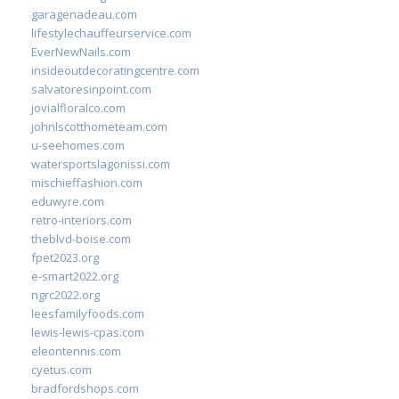
garagenadeau.com
lifestylechauffeurservice.com
EverNewNails.com
insideoutdecoratingcentre.com
salvatoresinpoint.com
jovialfloralco.com
johnlscotthometeam.com
u-seehomes.com
watersportslagonissi.com
mischieffashion.com
eduwyre.com
retro-interiors.com
theblvd-boise.com
fpet2023.org
e-smart2022.org
ngrc2022.org
leesfamilyfoods.com
lewis-lewis-cpas.com
eleontennis.com
cyetus.com
bradfordshops.com