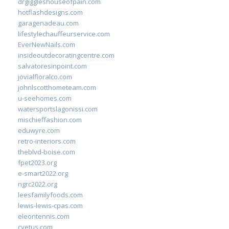
drgiggleshouseofpain.com
hotflashdesigns.com
garagenadeau.com
lifestylechauffeurservice.com
EverNewNails.com
insideoutdecoratingcentre.com
salvatoresinpoint.com
jovialfloralco.com
johnlscotthometeam.com
u-seehomes.com
watersportslagonissi.com
mischieffashion.com
eduwyre.com
retro-interiors.com
theblvd-boise.com
fpet2023.org
e-smart2022.org
ngrc2022.org
leesfamilyfoods.com
lewis-lewis-cpas.com
eleontennis.com
cyetus.com