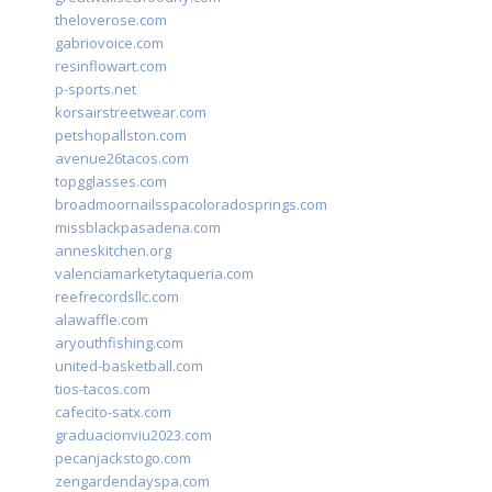
theloverose.com
gabriovoice.com
resinflowart.com
p-sports.net
korsairstreetwear.com
petshopallston.com
avenue26tacos.com
topgglasses.com
broadmoornailsspacoloradosprings.com
missblackpasadena.com
anneskitchen.org
valenciamarketytaqueria.com
reefrecordsllc.com
alawaffle.com
aryouthfishing.com
united-basketball.com
tios-tacos.com
cafecito-satx.com
graduacionviu2023.com
pecanjackstogo.com
zengardendayspa.com