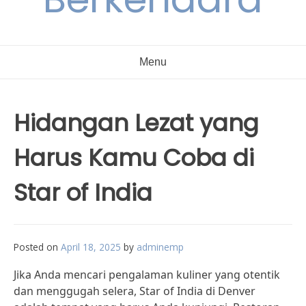
Menu
Hidangan Lezat yang
Harus Kamu Coba di
Star of India
Posted on
April 18, 2025
by
adminemp
Jika Anda mencari pengalaman kuliner yang otentik
dan menggugah selera, Star of India di Denver