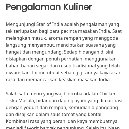
Pengalaman Kuliner
Mengunjungi Star of India adalah pengalaman yang
tak terlupakan bagi para pecinta masakan India. Saat
melangkah masuk, aroma rempah yang menggoda
langsung menyambut, menciptakan suasana yang
hangat dan mengundang. Setiap hidangan di sini
disiapkan dengan penuh perhatian, menggunakan
bahan-bahan segar dan resep tradisional yang telah
diwariskan. Ini membuat setiap gigitannya kaya akan
rasa dan memancarkan keaslian masakan India.
Salah satu menu yang wajib dicoba adalah Chicken
Tikka Masala, hidangan daging ayam yang dimarinasi
dengan yogurt dan rempah, kemudian dipanggang
dan disajikan dalam saus tomat yang kental.
Kombinasi rasa yang berani dan kaya membuatnya
menjadi favorit banyak pengunjung. Selain itu, Naan