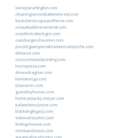
vwrepairarlington.com
cleaningservicebaltimore-md.com
beckslandscapeandfence.com
vistaaltadelveramendi.com
coastlinecateringnc.com
cuesburgershouston.com
psicologiaespecializadaencampeche.com
dmtacos.com
crescentstreetprinting.com
hornopizza.com
driveadragster.com
hematologa.com
lizaivanov.com
guesttinyhomes.com
home-plow-by-meyer.com
palatelatincuisine.com
blackdoglegacy.com
eatvivahouston.com
thebigshowok.com
chimeandstave.com
greatwallseafoodny.com