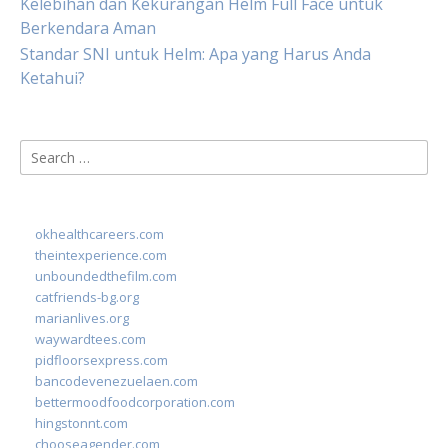
Kelebihan dan Kekurangan Helm Full Face untuk
Berkendara Aman
Standar SNI untuk Helm: Apa yang Harus Anda
Ketahui?
Search
for:
okhealthcareers.com
theintexperience.com
unboundedthefilm.com
catfriends-bg.org
marianlives.org
waywardtees.com
pidfloorsexpress.com
bancodevenezuelaen.com
bettermoodfoodcorporation.com
hingstonnt.com
chooseagender.com