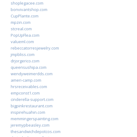
shoplegacee.com
bonvivantshop.com
CupPlante.com
mpzin.com
stcreal.com
PopUpFlea.com
valueml.com
rebeccatorresjewelry.com
jmpbliss.com
drjorgerico.com
queensushipa.com
wendyweimerdds.com
ameri-camp.com
hrsreceivables.com
empconst1.com
cinderella-support.com
bigpinkrestaurant.com
inspirehuahin.com
memmingerspainting.com
jeremypbeasley.com
thesandwichdepotcos.com