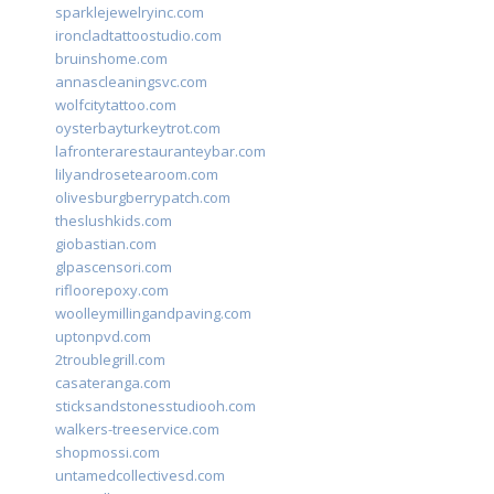
sparklejewelryinc.com
ironcladtattoostudio.com
bruinshome.com
annascleaningsvc.com
wolfcitytattoo.com
oysterbayturkeytrot.com
lafronterarestauranteybar.com
lilyandrosetearoom.com
olivesburgberrypatch.com
theslushkids.com
giobastian.com
glpascensori.com
rifloorepoxy.com
woolleymillingandpaving.com
uptonpvd.com
2troublegrill.com
casateranga.com
sticksandstonesstudiooh.com
walkers-treeservice.com
shopmossi.com
untamedcollectivesd.com