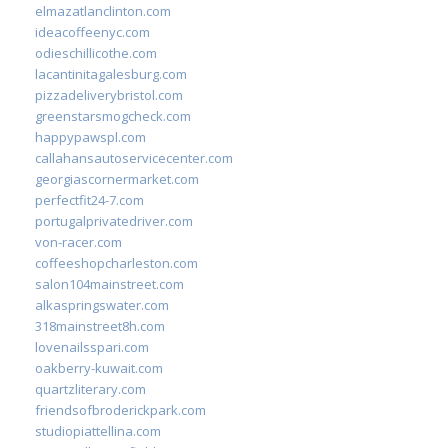
elmazatlanclinton.com
ideacoffeenyc.com
odieschillicothe.com
lacantinitagalesburg.com
pizzadeliverybristol.com
greenstarsmogcheck.com
happypawspl.com
callahansautoservicecenter.com
georgiascornermarket.com
perfectfit24-7.com
portugalprivatedriver.com
von-racer.com
coffeeshopcharleston.com
salon104mainstreet.com
alkaspringswater.com
318mainstreet8h.com
lovenailsspari.com
oakberry-kuwait.com
quartzliterary.com
friendsofbroderickpark.com
studiopiattellina.com