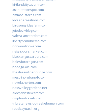
kirtlandcitytavern.com
301nutritionspot.com
ammos-stores.com
loceanecreations.com
birdsongridgefarm.com
joiedevivblog.com
valera-amsterdam.com
libertybrandhemp.com
norwoodinnwi.com
neighboursmarket.com
blackanguscareers.com
bolesfororegon.com
bodega-ole.com
thestreamlinerlounge.com
mestrinorubanofc.com
novelatherton.com
nassvalleygardens.net
electjohnstewart.com
omptourtravels.com
tribratanews-polreskebumen.com
rsudbayuasih.org