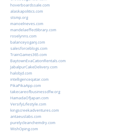
hoverboardssale.com
alaskapolitics.com
stsmp.org
manoelneves.com
mandelaeffectlibrary.com
roselynns.com
balanceyoganj.com
salesforceblogs.com
TrainGames365.com
BaytownEvaCationRentals.com
JabalpurCakeDelivery.com
halobjd.com
intelligenceqatar.com
PikaPikaApp.com
takecareofbusinessdfw.org
HamadaOfJapan.com
VersifyLifestyle.com
kingscreekadventures.com
antaeuslabs.com
purelycleanchemdry.com
WishOping.com