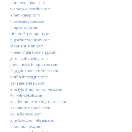
queensushipa.com
wendyweimerdds.com
ameri-camp.com
hrsreceivables.com
empconst1.com
cinderella-support.com
bigpinkrestaurant.com
inspirehuahin.com
memmingerspainting.com
jeremypbeasley.com
thesandwichdepotcos.com
drgiggleshouseofpain.com
hotflashdesigns.com
garagenadeau.com
lifestylechauffeurservice.com
EverNewNails.com
insideoutdecoratingcentre.com
salvatoresinpoint.com
jovialfloralco.com
johnlscotthometeam.com
u-seehomes.com