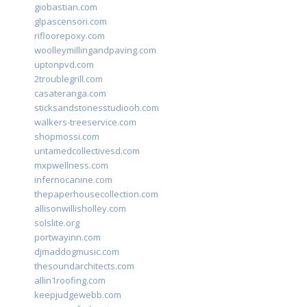
giobastian.com
glpascensori.com
rifloorepoxy.com
woolleymillingandpaving.com
uptonpvd.com
2troublegrill.com
casateranga.com
sticksandstonesstudiooh.com
walkers-treeservice.com
shopmossi.com
untamedcollectivesd.com
mxpwellness.com
infernocanine.com
thepaperhousecollection.com
allisonwillisholley.com
solslite.org
portwayinn.com
djmaddogmusic.com
thesoundarchitects.com
allin1roofing.com
keepjudgewebb.com