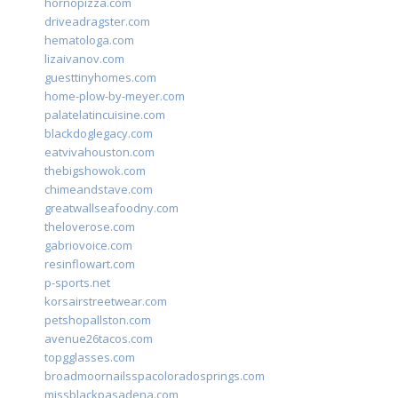
hornopizza.com
driveadragster.com
hematologa.com
lizaivanov.com
guesttinyhomes.com
home-plow-by-meyer.com
palatelatincuisine.com
blackdoglegacy.com
eatvivahouston.com
thebigshowok.com
chimeandstave.com
greatwallseafoodny.com
theloverose.com
gabriovoice.com
resinflowart.com
p-sports.net
korsairstreetwear.com
petshopallston.com
avenue26tacos.com
topgglasses.com
broadmoornailsspacoloradosprings.com
missblackpasadena.com