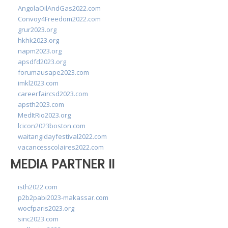
AngolaOilAndGas2022.com
Convoy4Freedom2022.com
grur2023.org
hkhk2023.org
napm2023.org
apsdfd2023.org
forumausape2023.com
imkl2023.com
careerfaircsd2023.com
apsth2023.com
MedItRio2023.org
lcicon2023boston.com
waitangidayfestival2022.com
vacancesscolaires2022.com
MEDIA PARTNER II
isth2022.com
p2b2pabi2023-makassar.com
wocfparis2023.org
sinc2023.com