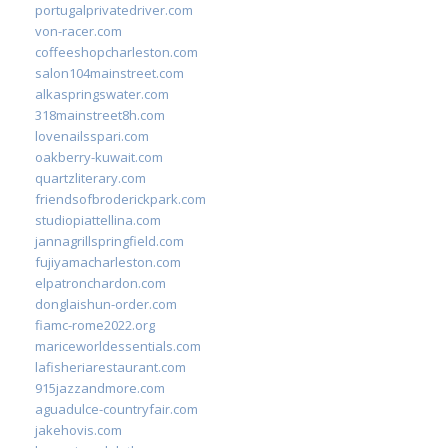
portugalprivatedriver.com
von-racer.com
coffeeshopcharleston.com
salon104mainstreet.com
alkaspringswater.com
318mainstreet8h.com
lovenailsspari.com
oakberry-kuwait.com
quartzliterary.com
friendsofbroderickpark.com
studiopiattellina.com
jannagrillspringfield.com
fujiyamacharleston.com
elpatronchardon.com
donglaishun-order.com
fiamc-rome2022.org
mariceworldessentials.com
lafisheriarestaurant.com
915jazzandmore.com
aguadulce-countryfair.com
jakehovis.com