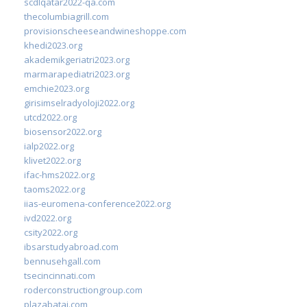
scdlqatar2022-qa.com
thecolumbiagrill.com
provisionscheeseandwineshoppe.com
khedi2023.org
akademikgeriatri2023.org
marmarapediatri2023.org
emchie2023.org
girisimselradyoloji2022.org
utcd2022.org
biosensor2022.org
ialp2022.org
klivet2022.org
ifac-hms2022.org
taoms2022.org
iias-euromena-conference2022.org
ivd2022.org
csity2022.org
ibsarstudyabroad.com
bennusehgall.com
tsecincinnati.com
roderconstructiongroup.com
plazabatai.com