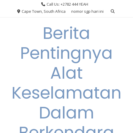
Skip
Call Us: +2782 444 YEAH
to
Cape Town, South Africa
nomor sgp hari ini
content
Berita
Pentingnya
Alat
Keselamatan
Dalam
Berkendara