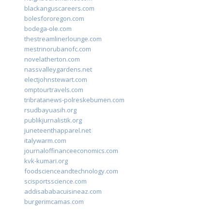
blackanguscareers.com
bolesfororegon.com
bodega-ole.com
thestreamlinerlounge.com
mestrinorubanofc.com
novelatherton.com
nassvalleygardens.net
electjohnstewart.com
omptourtravels.com
tribratanews-polreskebumen.com
rsudbayuasih.org
publikjurnalistik.org
juneteenthapparel.net
italywarm.com
journaloffinanceeconomics.com
kvk-kumari.org
foodscienceandtechnology.com
scisportsscience.com
addisababacuisineaz.com
burgerimcamas.com