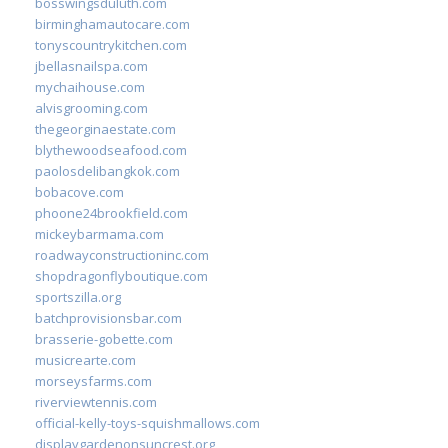
bosswingsduluth.com
birminghamautocare.com
tonyscountrykitchen.com
jbellasnailspa.com
mychaihouse.com
alvisgrooming.com
thegeorginaestate.com
blythewoodseafood.com
paolosdelibangkok.com
bobacove.com
phoone24brookfield.com
mickeybarmama.com
roadwayconstructioninc.com
shopdragonflyboutique.com
sportszilla.org
batchprovisionsbar.com
brasserie-gobette.com
musicrearte.com
morseysfarms.com
riverviewtennis.com
official-kelly-toys-squishmallows.com
displaygardenonsuncrest.org