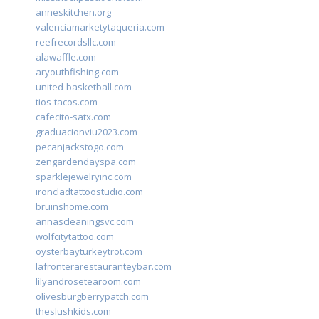
anneskitchen.org
valenciamarketytaqueria.com
reefrecordsllc.com
alawaffle.com
aryouthfishing.com
united-basketball.com
tios-tacos.com
cafecito-satx.com
graduacionviu2023.com
pecanjackstogo.com
zengardendayspa.com
sparklejewelryinc.com
ironcladtattoostudio.com
bruinshome.com
annascleaningsvc.com
wolfcitytattoo.com
oysterbayturkeytrot.com
lafronterarestauranteybar.com
lilyandrosetearoom.com
olivesburgberrypatch.com
theslushkids.com