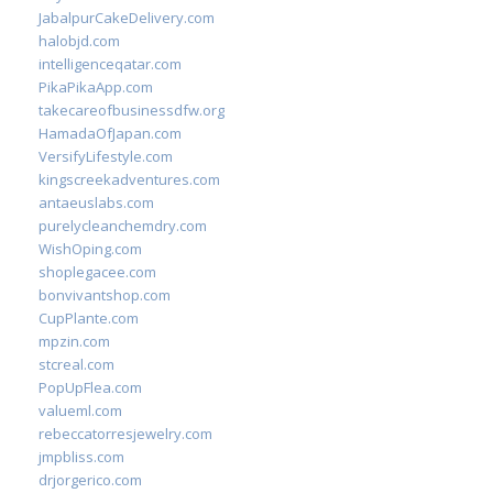
JabalpurCakeDelivery.com
halobjd.com
intelligenceqatar.com
PikaPikaApp.com
takecareofbusinessdfw.org
HamadaOfJapan.com
VersifyLifestyle.com
kingscreekadventures.com
antaeuslabs.com
purelycleanchemdry.com
WishOping.com
shoplegacee.com
bonvivantshop.com
CupPlante.com
mpzin.com
stcreal.com
PopUpFlea.com
valueml.com
rebeccatorresjewelry.com
jmpbliss.com
drjorgerico.com