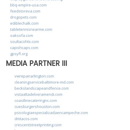
bbq-empire-usa.com
feedstoreva.com
drogopets.com
ediblechalk.com
tabletennisnearme.com
oaksofa.com
soultacohtx.com
capishcaps.com
gpsyfl.org
MEDIA PARTNER III
vwrepairarlington.com
cleaningservicebaltimore-md.com
beckslandscapeandfence.com
vistaaltadelveramendi.com
coastlinecateringnc.com
cuesburgershouston.com
psicologiaespecializadaencampeche.com
dmtacos.com
crescentstreetprinting.com