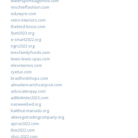
watersportslagonissi.com
mischieffashion.com
eduwyre.com
retro-interiors.com
theblvd-boise.com
fpet2023.org
e-smart2022.org
ngrc2022.org
leesfamilyfoods.com
lewis-lewis-cpas.com
eleontennis.com
cyetus.com
bradfordshops.com
almadenranchsanjose.com
advocatevijay.com
adlibilimler2023.com
naswwebed.org
balithut-manado.org
alteregotradingcompany.org
aprce2022.com
ibie2022.com
sbcc-2022.com