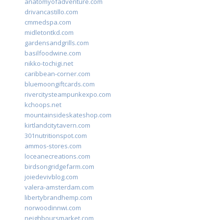
anatomyofadventure.com
drivancastillo.com
cmmedspa.com
midletontkd.com
gardensandgrills.com
basilfoodwine.com
nikko-tochigi.net
caribbean-corner.com
bluemoongiftcards.com
rivercitysteampunkexpo.com
kchoops.net
mountainsideskateshop.com
kirtlandcitytavern.com
301nutritionspot.com
ammos-stores.com
loceanecreations.com
birdsongridgefarm.com
joiedevivblog.com
valera-amsterdam.com
libertybrandhemp.com
norwoodinnwi.com
neighboursmarket.com