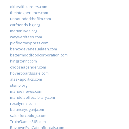
okhealthcareers.com
theintexperience.com
unboundedthefilm.com
catfriends-bg.org
marianlives.org
waywardtees.com
pidfloorsexpress.com
bancodevenezuelaen.com
bettermoodfoodcorporation.com
hingstonnt.com
chooseagender.com
hoverboardssale.com
alaskapolitics.com
stsmp.org
manoelneves.com
mandelaeffectlibrary.com
roselynns.com
balanceyoganj.com
salesforceblogs.com
TrainGames365.com
BaytownEvaCationRentals.com