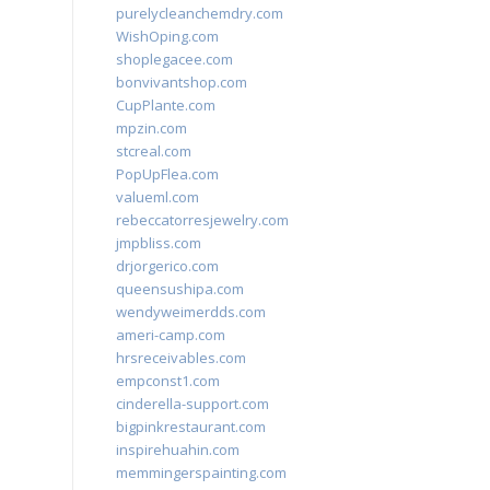
purelycleanchemdry.com
WishOping.com
shoplegacee.com
bonvivantshop.com
CupPlante.com
mpzin.com
stcreal.com
PopUpFlea.com
valueml.com
rebeccatorresjewelry.com
jmpbliss.com
drjorgerico.com
queensushipa.com
wendyweimerdds.com
ameri-camp.com
hrsreceivables.com
empconst1.com
cinderella-support.com
bigpinkrestaurant.com
inspirehuahin.com
memmingerspainting.com