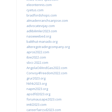
eleontennis.com
cyetus.com
bradfordshops.com
almadenranchsanjose.com
advocatevijay.com
adlibilimler2023.com
naswwebed.org
balithut-manado.org
alteregotradingcompany.org
aprce2022.com
ibie2022.com
sbcc-2022.com
AngolaOilAndGas2022.com
Convoy4Freedom2022.com
grur2023.org
hkhk2023.org
napm2023.org
apsdfd2023.org
forumausape2023.com
imkl2023.com
careerfaircsd2023.com