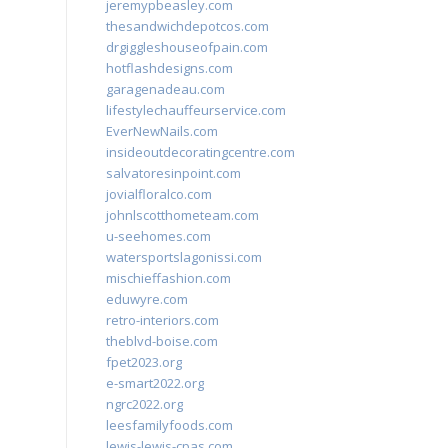
jeremypbeasley.com
thesandwichdepotcos.com
drgiggleshouseofpain.com
hotflashdesigns.com
garagenadeau.com
lifestylechauffeurservice.com
EverNewNails.com
insideoutdecoratingcentre.com
salvatoresinpoint.com
jovialfloralco.com
johnlscotthometeam.com
u-seehomes.com
watersportslagonissi.com
mischieffashion.com
eduwyre.com
retro-interiors.com
theblvd-boise.com
fpet2023.org
e-smart2022.org
ngrc2022.org
leesfamilyfoods.com
lewis-lewis-cpas.com