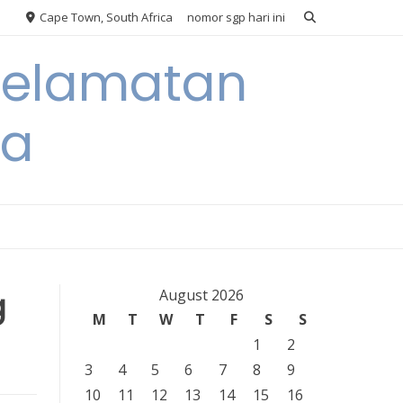
Cape Town, South Africa
nomor sgp hari ini
eselamatan
ra
g
August 2026
M
T
W
T
F
S
S
1
2
3
4
5
6
7
8
9
10
11
12
13
14
15
16