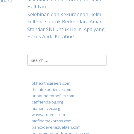
ndara
Half Face
Kelebihan dan Kekurangan Helm
Full Face untuk Berkendara Aman
Standar SNI untuk Helm: Apa yang
Harus Anda Ketahui?
Search
for:
okhealthcareers.com
theintexperience.com
unboundedthefilm.com
catfriends-bg.org
marianlives.org
waywardtees.com
pidfloorsexpress.com
bancodevenezuelaen.com
bettermoodfoodcorporation.com