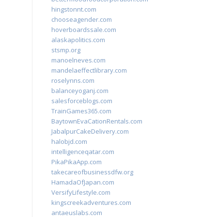
hingstonnt.com
chooseagender.com
hoverboardssale.com
alaskapolitics.com
stsmp.org
manoelneves.com
mandelaeffectlibrary.com
roselynns.com
balanceyoganj.com
salesforceblogs.com
TrainGames365.com
BaytownEvaCationRentals.com
JabalpurCakeDelivery.com
halobjd.com
intelligenceqatar.com
PikaPikaApp.com
takecareofbusinessdfw.org
HamadaOfJapan.com
VersifyLifestyle.com
kingscreekadventures.com
antaeuslabs.com