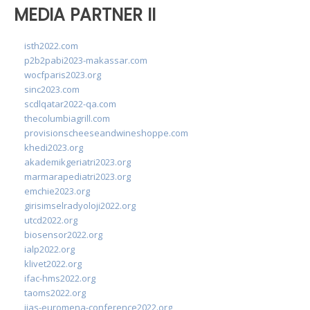
MEDIA PARTNER II
isth2022.com
p2b2pabi2023-makassar.com
wocfparis2023.org
sinc2023.com
scdlqatar2022-qa.com
thecolumbiagrill.com
provisionscheeseandwineshoppe.com
khedi2023.org
akademikgeriatri2023.org
marmarapediatri2023.org
emchie2023.org
girisimselradyoloji2022.org
utcd2022.org
biosensor2022.org
ialp2022.org
klivet2022.org
ifac-hms2022.org
taoms2022.org
iias-euromena-conference2022.org