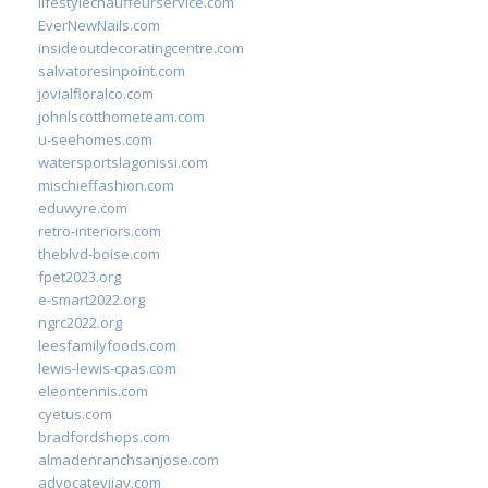
lifestylechauffeurservice.com
EverNewNails.com
insideoutdecoratingcentre.com
salvatoresinpoint.com
jovialfloralco.com
johnlscotthometeam.com
u-seehomes.com
watersportslagonissi.com
mischieffashion.com
eduwyre.com
retro-interiors.com
theblvd-boise.com
fpet2023.org
e-smart2022.org
ngrc2022.org
leesfamilyfoods.com
lewis-lewis-cpas.com
eleontennis.com
cyetus.com
bradfordshops.com
almadenranchsanjose.com
advocatevijay.com