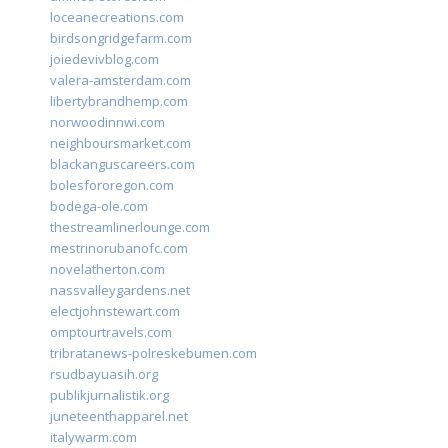
loceanecreations.com
birdsongridgefarm.com
joiedevivblog.com
valera-amsterdam.com
libertybrandhemp.com
norwoodinnwi.com
neighboursmarket.com
blackanguscareers.com
bolesfororegon.com
bodega-ole.com
thestreamlinerlounge.com
mestrinorubanofc.com
novelatherton.com
nassvalleygardens.net
electjohnstewart.com
omptourtravels.com
tribratanews-polreskebumen.com
rsudbayuasih.org
publikjurnalistik.org
juneteenthapparel.net
italywarm.com