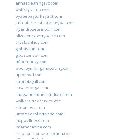
annascleaningsvc.com
wolfcitytattoo.com
oysterbayturkeytrot.com
lafronterarestauranteybar.com
lilyandrosetearoom.com
olivesburgberrypatch.com
theslushkids.com
giobastian.com
glpascensori.com
rifloorepoxy.com
woolleymillingandpaving.com
uptonpvd.com
2troublegrill.com
casateranga.com
sticksandstonesstudiooh.com
walkers-treeservice.com
shopmossi.com
untamedcollectivesd.com
mxpwellness.com
infernocanine.com
thepaperhousecollection.com