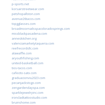
p-sports.net
korsairstreetwear.com
petshopallston.com
avenue26tacos.com
topgglasses.com
broadmoornailsspacoloradosprings.com
missblackpasadena.com
anneskitchen.org
valenciamarketytaqueria.com
reefrecordsllc.com
alawaffle.com
aryouthfishing.com
united-basketball.com
tios-tacos.com
cafecito-satx.com
graduacionviu2023.com
pecanjackstogo.com
zengardendayspa.com
sparklejewelryinc.com
ironcladtattoostudio.com
bruinshome.com