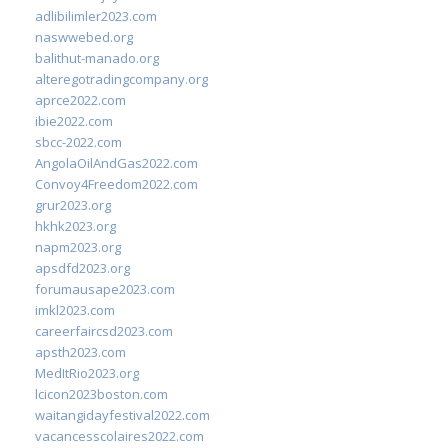
adlibilimler2023.com
naswwebed.org
balithut-manado.org
alteregotradingcompany.org
aprce2022.com
ibie2022.com
sbcc-2022.com
AngolaOilAndGas2022.com
Convoy4Freedom2022.com
grur2023.org
hkhk2023.org
napm2023.org
apsdfd2023.org
forumausape2023.com
imkl2023.com
careerfaircsd2023.com
apsth2023.com
MedItRio2023.org
lcicon2023boston.com
waitangidayfestival2022.com
vacancesscolaires2022.com