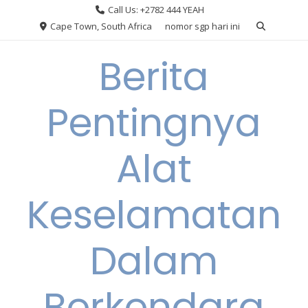
Skip
Call Us: +2782 444 YEAH
to
Cape Town, South Africa
nomor sgp hari ini
content
Berita
Pentingnya
Alat
Keselamatan
Dalam
Berkendara