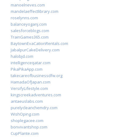
manoelneves.com
mandelaeffectlibrary.com
roselynns.com
balanceyoganj.com
salesforceblogs.com
TrainGames365.com
BaytownEvaCationRentals.com
JabalpurCakeDelivery.com
halobjd.com
intelligenceqatar.com
PikaPikaApp.com
takecareofbusinessdfw.org
HamadaOfJapan.com
VersifyLifestyle.com
kingscreekadventures.com
antaeuslabs.com
purelycleanchemdry.com
WishOping.com
shoplegacee.com
bonvivantshop.com
CupPlante.com