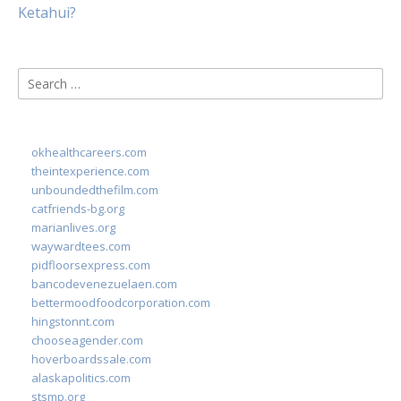
Ketahui?
Search
for:
okhealthcareers.com
theintexperience.com
unboundedthefilm.com
catfriends-bg.org
marianlives.org
waywardtees.com
pidfloorsexpress.com
bancodevenezuelaen.com
bettermoodfoodcorporation.com
hingstonnt.com
chooseagender.com
hoverboardssale.com
alaskapolitics.com
stsmp.org