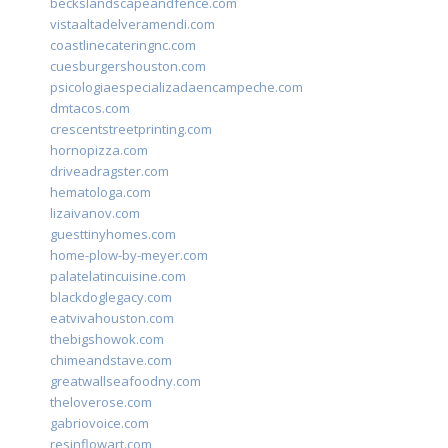
beckslandscapeandfence.com
vistaaltadelveramendi.com
coastlinecateringnc.com
cuesburgershouston.com
psicologiaespecializadaencampeche.com
dmtacos.com
crescentstreetprinting.com
hornopizza.com
driveadragster.com
hematologa.com
lizaivanov.com
guesttinyhomes.com
home-plow-by-meyer.com
palatelatincuisine.com
blackdoglegacy.com
eatvivahouston.com
thebigshowok.com
chimeandstave.com
greatwallseafoodny.com
theloverose.com
gabriovoice.com
resinflowart.com