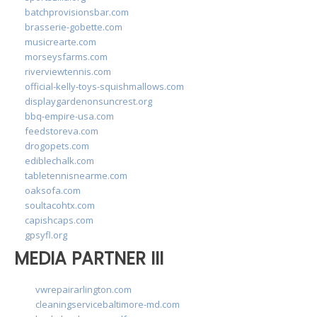
batchprovisionsbar.com
brasserie-gobette.com
musicrearte.com
morseysfarms.com
riverviewtennis.com
official-kelly-toys-squishmallows.com
displaygardenonsuncrest.org
bbq-empire-usa.com
feedstoreva.com
drogopets.com
ediblechalk.com
tabletennisnearme.com
oaksofa.com
soultacohtx.com
capishcaps.com
gpsyfl.org
MEDIA PARTNER III
vwrepairarlington.com
cleaningservicebaltimore-md.com