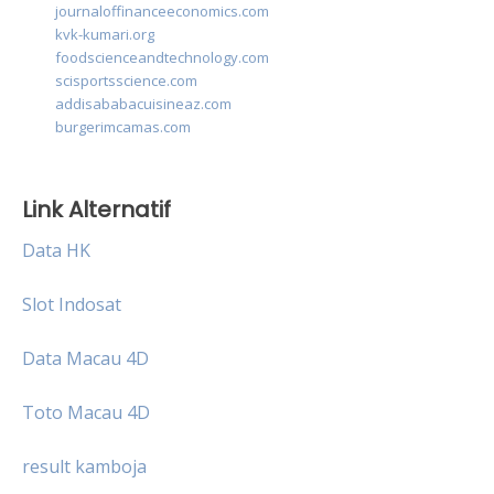
journaloffinanceeconomics.com
kvk-kumari.org
foodscienceandtechnology.com
scisportsscience.com
addisababacuisineaz.com
burgerimcamas.com
Link Alternatif
Data HK
Slot Indosat
Data Macau 4D
Toto Macau 4D
result kamboja