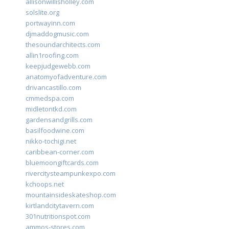
allisonwillisholley.com
solslite.org
portwayinn.com
djmaddogmusic.com
thesoundarchitects.com
allin1roofing.com
keepjudgewebb.com
anatomyofadventure.com
drivancastillo.com
cmmedspa.com
midletontkd.com
gardensandgrills.com
basilfoodwine.com
nikko-tochigi.net
caribbean-corner.com
bluemoongiftcards.com
rivercitysteampunkexpo.com
kchoops.net
mountainsideskateshop.com
kirtlandcitytavern.com
301nutritionspot.com
ammos-stores.com