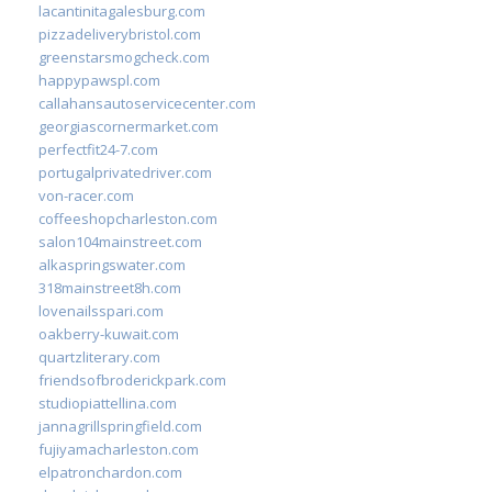
lacantinitagalesburg.com
pizzadeliverybristol.com
greenstarsmogcheck.com
happypawspl.com
callahansautoservicecenter.com
georgiascornermarket.com
perfectfit24-7.com
portugalprivatedriver.com
von-racer.com
coffeeshopcharleston.com
salon104mainstreet.com
alkaspringswater.com
318mainstreet8h.com
lovenailsspari.com
oakberry-kuwait.com
quartzliterary.com
friendsofbroderickpark.com
studiopiattellina.com
jannagrillspringfield.com
fujiyamacharleston.com
elpatronchardon.com