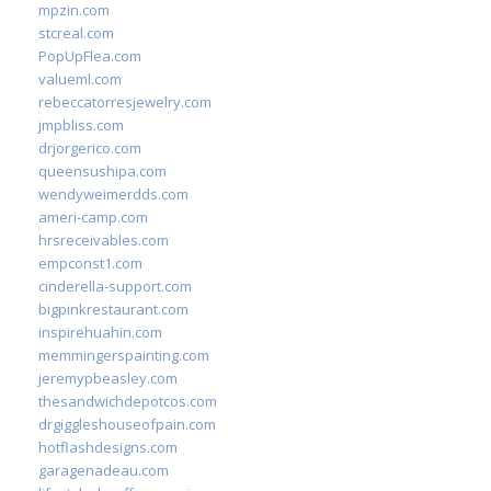
mpzin.com
stcreal.com
PopUpFlea.com
valueml.com
rebeccatorresjewelry.com
jmpbliss.com
drjorgerico.com
queensushipa.com
wendyweimerdds.com
ameri-camp.com
hrsreceivables.com
empconst1.com
cinderella-support.com
bigpinkrestaurant.com
inspirehuahin.com
memmingerspainting.com
jeremypbeasley.com
thesandwichdepotcos.com
drgiggleshouseofpain.com
hotflashdesigns.com
garagenadeau.com