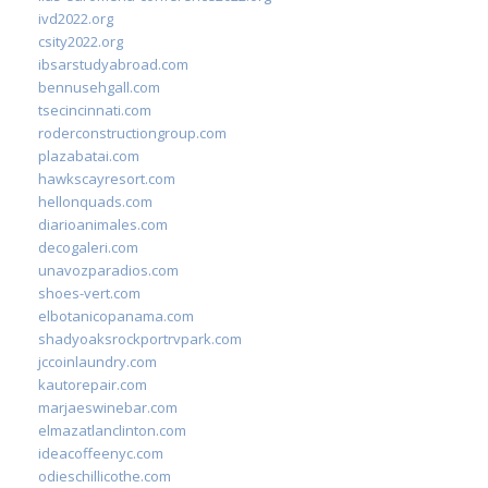
ivd2022.org
csity2022.org
ibsarstudyabroad.com
bennusehgall.com
tsecincinnati.com
roderconstructiongroup.com
plazabatai.com
hawkscayresort.com
hellonquads.com
diarioanimales.com
decogaleri.com
unavozparadios.com
shoes-vert.com
elbotanicopanama.com
shadyoaksrockportrvpark.com
jccoinlaundry.com
kautorepair.com
marjaeswinebar.com
elmazatlanclinton.com
ideacoffeenyc.com
odieschillicothe.com