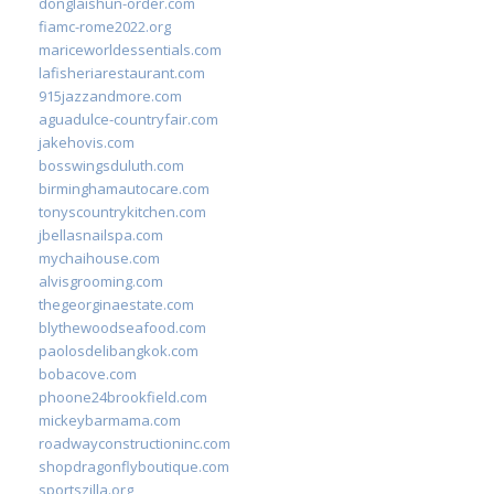
donglaishun-order.com
fiamc-rome2022.org
mariceworldessentials.com
lafisheriarestaurant.com
915jazzandmore.com
aguadulce-countryfair.com
jakehovis.com
bosswingsduluth.com
birminghamautocare.com
tonyscountrykitchen.com
jbellasnailspa.com
mychaihouse.com
alvisgrooming.com
thegeorginaestate.com
blythewoodseafood.com
paolosdelibangkok.com
bobacove.com
phoone24brookfield.com
mickeybarmama.com
roadwayconstructioninc.com
shopdragonflyboutique.com
sportszilla.org