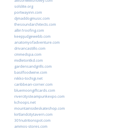
allisonwillisholley.com
solslite.org
portwayinn.com
djmaddogmusic.com
thesoundarchitects.com
allin1roofing.com
keepjudgewebb.com
anatomyofadventure.com
drivancastillo.com
cmmedspa.com
midletontkd.com
gardensandgrills.com
basilfoodwine.com
nikko-tochigi.net
caribbean-corner.com
bluemoongiftcards.com
rivercitysteampunkexpo.com
kchoops.net
mountainsideskateshop.com
kirtlandcitytavern.com
301nutritionspot.com
ammos-stores.com