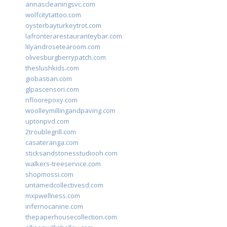
annascleaningsvc.com
wolfcitytattoo.com
oysterbayturkeytrot.com
lafronterarestauranteybar.com
lilyandrosetearoom.com
olivesburgberrypatch.com
theslushkids.com
giobastian.com
glpascensori.com
rifloorepoxy.com
woolleymillingandpaving.com
uptonpvd.com
2troublegrill.com
casateranga.com
sticksandstonesstudiooh.com
walkers-treeservice.com
shopmossi.com
untamedcollectivesd.com
mxpwellness.com
infernocanine.com
thepaperhousecollection.com