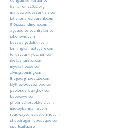
donglaishun-order.com
fiamc-rome2022.org
mariceworldessentials.com
lafisheriarestaurant.com
915jazzandmore.com
aguadulce-countryfair.com
jakehovis.com
bosswingsduluth.com
birminghamautocare.com
tonyscountrykitchen.com
jbellasnailspa.com
mychaihouse.com
alvisgrooming.com
thegeorginaestate.com
blythewoodseafood.com
paolosdelibangkok.com
bobacove.com
phoone24brookfield.com
mickeybarmama.com
roadwayconstructioninc.com
shopdragonflyboutique.com
sportszilla.org