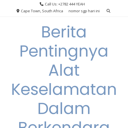
Skip
Call Us: +2782 444 YEAH
to
Cape Town, South Africa
nomor sgp hari ini
content
Berita
Pentingnya
Alat
Keselamatan
Dalam
Berkendara