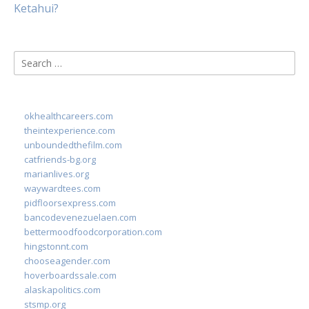
Ketahui?
Search
for:
okhealthcareers.com
theintexperience.com
unboundedthefilm.com
catfriends-bg.org
marianlives.org
waywardtees.com
pidfloorsexpress.com
bancodevenezuelaen.com
bettermoodfoodcorporation.com
hingstonnt.com
chooseagender.com
hoverboardssale.com
alaskapolitics.com
stsmp.org