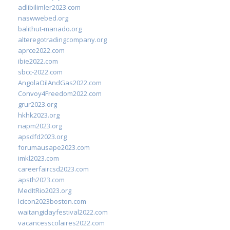
adlibilimler2023.com
naswwebed.org
balithut-manado.org
alteregotradingcompany.org
aprce2022.com
ibie2022.com
sbcc-2022.com
AngolaOilAndGas2022.com
Convoy4Freedom2022.com
grur2023.org
hkhk2023.org
napm2023.org
apsdfd2023.org
forumausape2023.com
imkl2023.com
careerfaircsd2023.com
apsth2023.com
MedItRio2023.org
lcicon2023boston.com
waitangidayfestival2022.com
vacancesscolaires2022.com