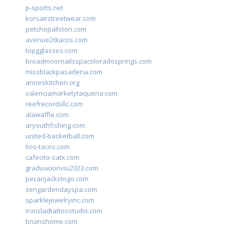
p-sports.net
korsairstreetwear.com
petshopallston.com
avenue26tacos.com
topgglasses.com
broadmoornailsspacoloradosprings.com
missblackpasadena.com
anneskitchen.org
valenciamarketytaqueria.com
reefrecordsllc.com
alawaffle.com
aryouthfishing.com
united-basketball.com
tios-tacos.com
cafecito-satx.com
graduacionviu2023.com
pecanjackstogo.com
zengardendayspa.com
sparklejewelryinc.com
ironcladtattoostudio.com
bruinshome.com