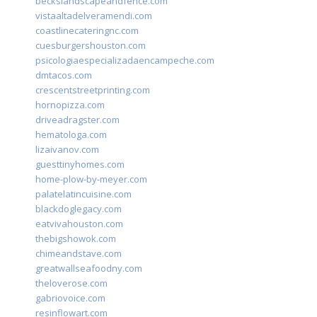
beckslandscapeandfence.com
vistaaltadelveramendi.com
coastlinecateringnc.com
cuesburgershouston.com
psicologiaespecializadaencampeche.com
dmtacos.com
crescentstreetprinting.com
hornopizza.com
driveadragster.com
hematologa.com
lizaivanov.com
guesttinyhomes.com
home-plow-by-meyer.com
palatelatincuisine.com
blackdoglegacy.com
eatvivahouston.com
thebigshowok.com
chimeandstave.com
greatwallseafoodny.com
theloverose.com
gabriovoice.com
resinflowart.com