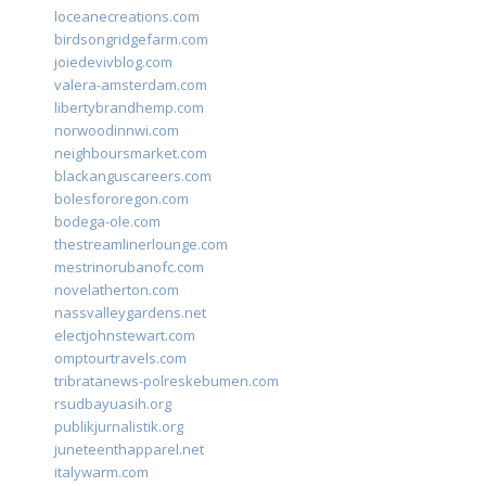
loceanecreations.com
birdsongridgefarm.com
joiedevivblog.com
valera-amsterdam.com
libertybrandhemp.com
norwoodinnwi.com
neighboursmarket.com
blackanguscareers.com
bolesfororegon.com
bodega-ole.com
thestreamlinerlounge.com
mestrinorubanofc.com
novelatherton.com
nassvalleygardens.net
electjohnstewart.com
omptourtravels.com
tribratanews-polreskebumen.com
rsudbayuasih.org
publikjurnalistik.org
juneteenthapparel.net
italywarm.com