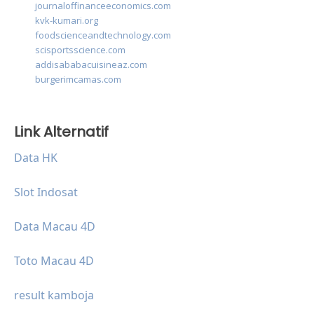
journaloffinanceeconomics.com
kvk-kumari.org
foodscienceandtechnology.com
scisportsscience.com
addisababacuisineaz.com
burgerimcamas.com
Link Alternatif
Data HK
Slot Indosat
Data Macau 4D
Toto Macau 4D
result kamboja