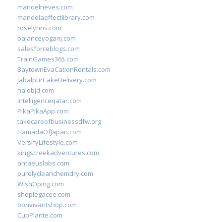
manoelneves.com
mandelaeffectlibrary.com
roselynns.com
balanceyoganj.com
salesforceblogs.com
TrainGames365.com
BaytownEvaCationRentals.com
JabalpurCakeDelivery.com
halobjd.com
intelligenceqatar.com
PikaPikaApp.com
takecareofbusinessdfw.org
HamadaOfJapan.com
VersifyLifestyle.com
kingscreekadventures.com
antaeuslabs.com
purelycleanchemdry.com
WishOping.com
shoplegacee.com
bonvivantshop.com
CupPlante.com