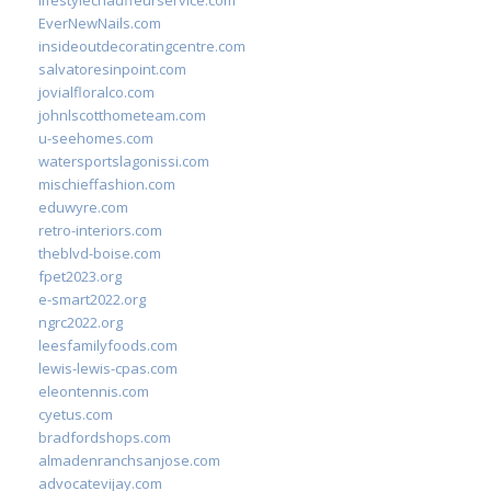
lifestylechauffeurservice.com
EverNewNails.com
insideoutdecoratingcentre.com
salvatoresinpoint.com
jovialfloralco.com
johnlscotthometeam.com
u-seehomes.com
watersportslagonissi.com
mischieffashion.com
eduwyre.com
retro-interiors.com
theblvd-boise.com
fpet2023.org
e-smart2022.org
ngrc2022.org
leesfamilyfoods.com
lewis-lewis-cpas.com
eleontennis.com
cyetus.com
bradfordshops.com
almadenranchsanjose.com
advocatevijay.com