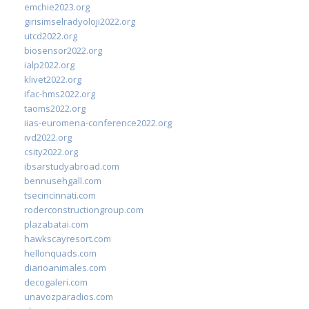
emchie2023.org
girisimselradyoloji2022.org
utcd2022.org
biosensor2022.org
ialp2022.org
klivet2022.org
ifac-hms2022.org
taoms2022.org
iias-euromena-conference2022.org
ivd2022.org
csity2022.org
ibsarstudyabroad.com
bennusehgall.com
tsecincinnati.com
roderconstructiongroup.com
plazabatai.com
hawkscayresort.com
hellonquads.com
diarioanimales.com
decogaleri.com
unavozparadios.com