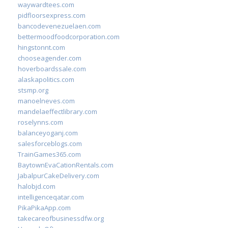
waywardtees.com
pidfloorsexpress.com
bancodevenezuelaen.com
bettermoodfoodcorporation.com
hingstonnt.com
chooseagender.com
hoverboardssale.com
alaskapolitics.com
stsmp.org
manoelneves.com
mandelaeffectlibrary.com
roselynns.com
balanceyoganj.com
salesforceblogs.com
TrainGames365.com
BaytownEvaCationRentals.com
JabalpurCakeDelivery.com
halobjd.com
intelligenceqatar.com
PikaPikaApp.com
takecareofbusinessdfw.org