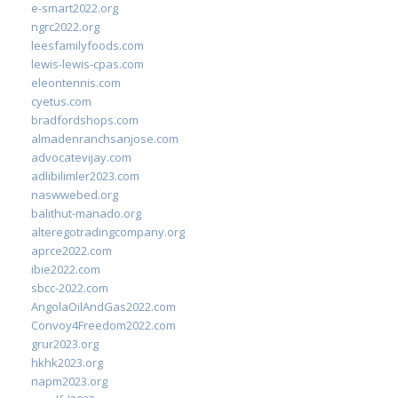
e-smart2022.org
ngrc2022.org
leesfamilyfoods.com
lewis-lewis-cpas.com
eleontennis.com
cyetus.com
bradfordshops.com
almadenranchsanjose.com
advocatevijay.com
adlibilimler2023.com
naswwebed.org
balithut-manado.org
alteregotradingcompany.org
aprce2022.com
ibie2022.com
sbcc-2022.com
AngolaOilAndGas2022.com
Convoy4Freedom2022.com
grur2023.org
hkhk2023.org
napm2023.org