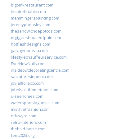
bigpinkrestaurant.com
inspirehuahin.com
memmingerspainting.com
jeremypbeasley.com
thesandwichdepotcos.com
drgiggleshouseofpain.com
hotflashdesigns.com
garagenadeau.com
lifestylechauffeurservice.com
EverNewNails.com
insideoutdecoratingcentre.com
salvatoresinpoint.com
jovialfloralco.com
johnlscotthometeam.com
u-seehomes.com
watersportslagonissi.com
mischieffashion.com
eduwyre.com
retro-interiors.com
theblvd-boise.com
fpet2023.org