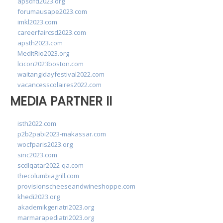
apsdfd2023.org
forumausape2023.com
imkl2023.com
careerfaircsd2023.com
apsth2023.com
MedItRio2023.org
lcicon2023boston.com
waitangidayfestival2022.com
vacancesscolaires2022.com
MEDIA PARTNER II
isth2022.com
p2b2pabi2023-makassar.com
wocfparis2023.org
sinc2023.com
scdlqatar2022-qa.com
thecolumbiagrill.com
provisionscheeseandwineshoppe.com
khedi2023.org
akademikgeriatri2023.org
marmarapediatri2023.org