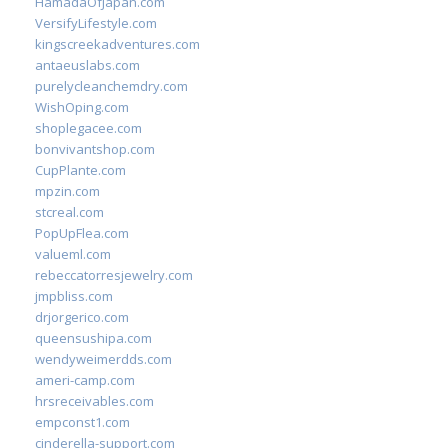
HamadaOfJapan.com
VersifyLifestyle.com
kingscreekadventures.com
antaeuslabs.com
purelycleanchemdry.com
WishOping.com
shoplegacee.com
bonvivantshop.com
CupPlante.com
mpzin.com
stcreal.com
PopUpFlea.com
valueml.com
rebeccatorresjewelry.com
jmpbliss.com
drjorgerico.com
queensushipa.com
wendyweimerdds.com
ameri-camp.com
hrsreceivables.com
empconst1.com
cinderella-support.com