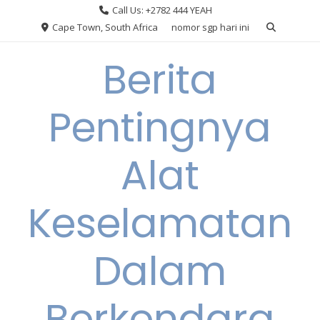
Skip
Call Us: +2782 444 YEAH
to
Cape Town, South Africa
nomor sgp hari ini
content
Berita
Pentingnya
Alat
Keselamatan
Dalam
Berkendara