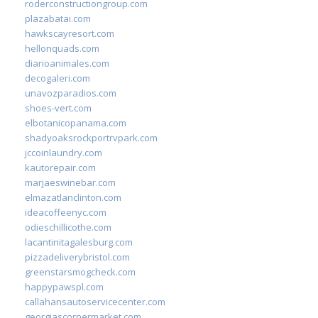
roderconstructiongroup.com
plazabatai.com
hawkscayresort.com
hellonquads.com
diarioanimales.com
decogaleri.com
unavozparadios.com
shoes-vert.com
elbotanicopanama.com
shadyoaksrockportrvpark.com
jccoinlaundry.com
kautorepair.com
marjaeswinebar.com
elmazatlanclinton.com
ideacoffeenyc.com
odieschillicothe.com
lacantinitagalesburg.com
pizzadeliverybristol.com
greenstarsmogcheck.com
happypawspl.com
callahansautoservicecenter.com
georgiascornermarket.com