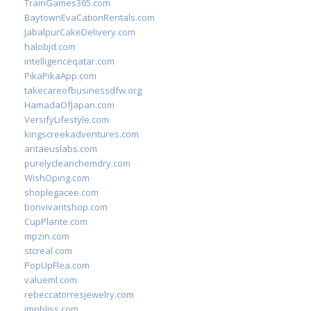
TrainGames365.com
BaytownEvaCationRentals.com
JabalpurCakeDelivery.com
halobjd.com
intelligenceqatar.com
PikaPikaApp.com
takecareofbusinessdfw.org
HamadaOfJapan.com
VersifyLifestyle.com
kingscreekadventures.com
antaeuslabs.com
purelycleanchemdry.com
WishOping.com
shoplegacee.com
bonvivantshop.com
CupPlante.com
mpzin.com
stcreal.com
PopUpFlea.com
valueml.com
rebeccatorresjewelry.com
jmpbliss.com