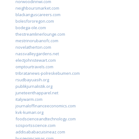
norwoodinnwi.com
neighboursmarket.com
blackanguscareers.com
bolesfororegon.com
bodega-ole.com
thestreamlinerlounge.com
mestrinorubanofc.com
novelatherton.com
nassvalleygardens.net
electjohnstewart.com
omptourtravels.com
tribratanews-polreskebumen.com
rsudbayuasih.org
publikjurnalistik.org
juneteenthapparel.net
italywarm.com
journaloffinanceeconomics.com
kvk-kumari.org
foodscienceandtechnology.com
scisportsscience.com
addisababacuisineaz.com
burgerimcamas.com