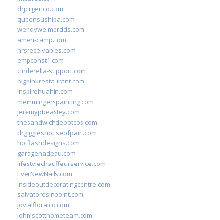
drjorgerico.com
queensushipa.com
wendyweimerdds.com
ameri-camp.com
hrsreceivables.com
empconst1.com
cinderella-support.com
bigpinkrestaurant.com
inspirehuahin.com
memmingerspainting.com
jeremypbeasley.com
thesandwichdepotcos.com
drgiggleshouseofpain.com
hotflashdesigns.com
garagenadeau.com
lifestylechauffeurservice.com
EverNewNails.com
insideoutdecoratingcentre.com
salvatoresinpoint.com
jovialfloralco.com
johnlscotthometeam.com