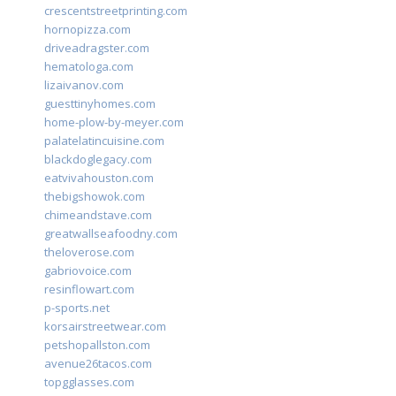
crescentstreetprinting.com
hornopizza.com
driveadragster.com
hematologa.com
lizaivanov.com
guesttinyhomes.com
home-plow-by-meyer.com
palatelatincuisine.com
blackdoglegacy.com
eatvivahouston.com
thebigshowok.com
chimeandstave.com
greatwallseafoodny.com
theloverose.com
gabriovoice.com
resinflowart.com
p-sports.net
korsairstreetwear.com
petshopallston.com
avenue26tacos.com
topgglasses.com