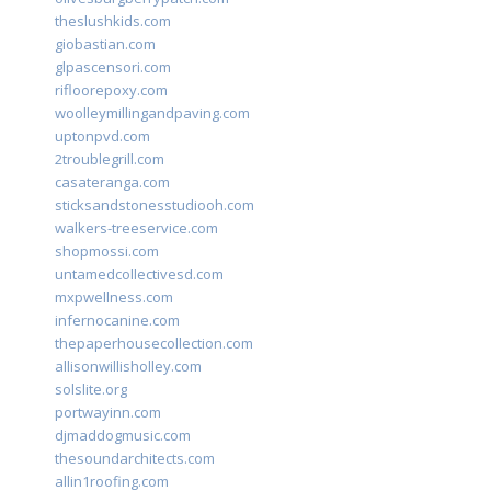
theslushkids.com
giobastian.com
glpascensori.com
rifloorepoxy.com
woolleymillingandpaving.com
uptonpvd.com
2troublegrill.com
casateranga.com
sticksandstonesstudiooh.com
walkers-treeservice.com
shopmossi.com
untamedcollectivesd.com
mxpwellness.com
infernocanine.com
thepaperhousecollection.com
allisonwillisholley.com
solslite.org
portwayinn.com
djmaddogmusic.com
thesoundarchitects.com
allin1roofing.com