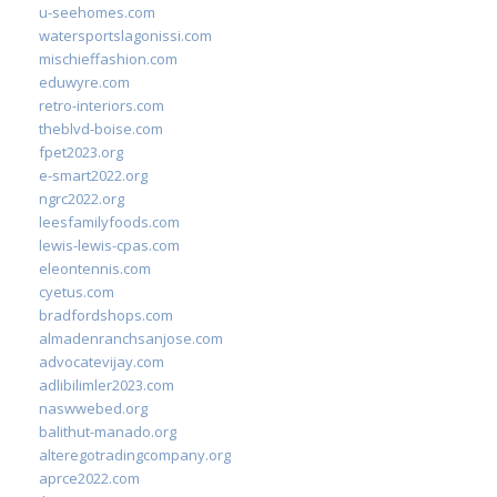
u-seehomes.com
watersportslagonissi.com
mischieffashion.com
eduwyre.com
retro-interiors.com
theblvd-boise.com
fpet2023.org
e-smart2022.org
ngrc2022.org
leesfamilyfoods.com
lewis-lewis-cpas.com
eleontennis.com
cyetus.com
bradfordshops.com
almadenranchsanjose.com
advocatevijay.com
adlibilimler2023.com
naswwebed.org
balithut-manado.org
alteregotradingcompany.org
aprce2022.com