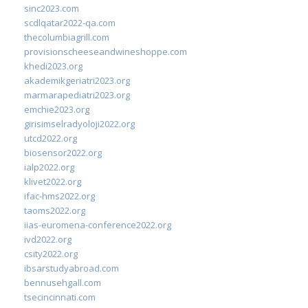
sinc2023.com
scdlqatar2022-qa.com
thecolumbiagrill.com
provisionscheeseandwineshoppe.com
khedi2023.org
akademikgeriatri2023.org
marmarapediatri2023.org
emchie2023.org
girisimselradyoloji2022.org
utcd2022.org
biosensor2022.org
ialp2022.org
klivet2022.org
ifac-hms2022.org
taoms2022.org
iias-euromena-conference2022.org
ivd2022.org
csity2022.org
ibsarstudyabroad.com
bennusehgall.com
tsecincinnati.com