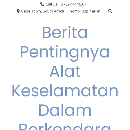
Skip
Call Us: +2782 444 YEAH
to
Cape Town, South Africa
nomor sgp hari ini
content
Berita
Pentingnya
Alat
Keselamatan
Dalam
Berkendara