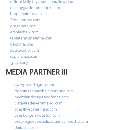
official-kelly-toys-squishmallows.com
displaygardenonsuncrest.org
bbq-empire-usa.com
feedstoreva.com
drogopets.com
ediblechalk.com
tabletennisnearme.com
oaksofa.com
soultacohtx.com
capishcaps.com
gpsyfl.org
MEDIA PARTNER III
vwrepairarlington.com
cleaningservicebaltimore-md.com
beckslandscapeandfence.com
vistaaltadelveramendi.com
coastlinecateringnc.com
cuesburgershouston.com
psicologiaespecializadaencampeche.com
dmtacos.com