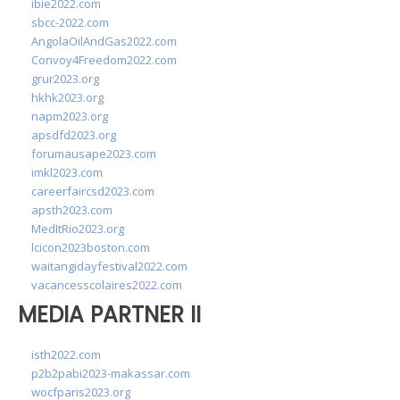
ibie2022.com
sbcc-2022.com
AngolaOilAndGas2022.com
Convoy4Freedom2022.com
grur2023.org
hkhk2023.org
napm2023.org
apsdfd2023.org
forumausape2023.com
imkl2023.com
careerfaircsd2023.com
apsth2023.com
MedItRio2023.org
lcicon2023boston.com
waitangidayfestival2022.com
vacancesscolaires2022.com
MEDIA PARTNER II
isth2022.com
p2b2pabi2023-makassar.com
wocfparis2023.org