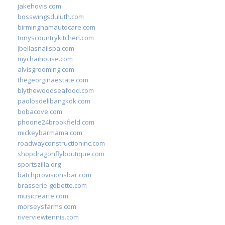
jakehovis.com
bosswingsduluth.com
birminghamautocare.com
tonyscountrykitchen.com
jbellasnailspa.com
mychaihouse.com
alvisgrooming.com
thegeorginaestate.com
blythewoodseafood.com
paolosdelibangkok.com
bobacove.com
phoone24brookfield.com
mickeybarmama.com
roadwayconstructioninc.com
shopdragonflyboutique.com
sportszilla.org
batchprovisionsbar.com
brasserie-gobette.com
musicrearte.com
morseysfarms.com
riverviewtennis.com