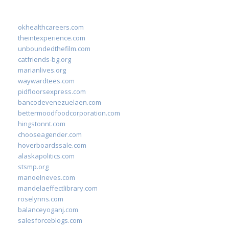
okhealthcareers.com
theintexperience.com
unboundedthefilm.com
catfriends-bg.org
marianlives.org
waywardtees.com
pidfloorsexpress.com
bancodevenezuelaen.com
bettermoodfoodcorporation.com
hingstonnt.com
chooseagender.com
hoverboardssale.com
alaskapolitics.com
stsmp.org
manoelneves.com
mandelaeffectlibrary.com
roselynns.com
balanceyoganj.com
salesforceblogs.com