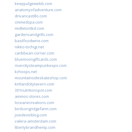
keepjudgewebb.com
anatomyofadventure.com
drivancastillo.com
cmmedspa.com
midletontkd.com
gardensandgrills.com
basilfoodwine.com
nikko-tochigi.net
caribbean-corner.com
bluemoongiftcards.com
rivercitysteampunkexpo.com
kchoops.net
mountainsideskateshop.com
kirtlandcitytavern.com
301nutritionspot.com
ammos-stores.com
loceanecreations.com
birdsongridgefarm.com
joiedevivblog.com
valera-amsterdam.com
libertybrandhemp.com