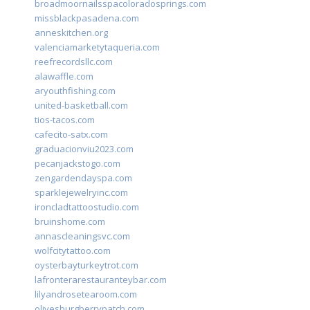
broadmoornailsspacoloradosprings.com
missblackpasadena.com
anneskitchen.org
valenciamarketytaqueria.com
reefrecordsllc.com
alawaffle.com
aryouthfishing.com
united-basketball.com
tios-tacos.com
cafecito-satx.com
graduacionviu2023.com
pecanjackstogo.com
zengardendayspa.com
sparklejewelryinc.com
ironcladtattoostudio.com
bruinshome.com
annascleaningsvc.com
wolfcitytattoo.com
oysterbayturkeytrot.com
lafronterarestauranteybar.com
lilyandrosetearoom.com
olivesburgberrypatch.com