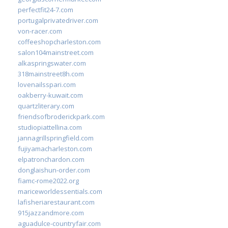
perfectfit24-7.com
portugalprivatedriver.com
von-racer.com
coffeeshopcharleston.com
salon104mainstreet.com
alkaspringswater.com
318mainstreet8h.com
lovenailsspari.com
oakberry-kuwait.com
quartzliterary.com
friendsofbroderickpark.com
studiopiattellina.com
jannagrillspringfield.com
fujiyamacharleston.com
elpatronchardon.com
donglaishun-order.com
fiamc-rome2022.org
mariceworldessentials.com
lafisheriarestaurant.com
915jazzandmore.com
aguadulce-countryfair.com