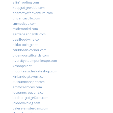
allin1roofing.com
keepjudgewebb.com
anatomyofadventure.com
drivancastillo.com
cmmedspa.com
midletontkd.com
gardensandgrills.com
basilfoodwine.com
nikko-tochigi.net
caribbean-corner.com
bluemoongiftcards.com
rivercitysteampunkexpo.com
kchoops.net
mountainsideskateshop.com
kirtlandcitytavern.com
301nutritionspot.com
ammos-stores.com
loceanecreations.com
birdsongridgefarm.com
joiedevivblog.com
valera-amsterdam.com