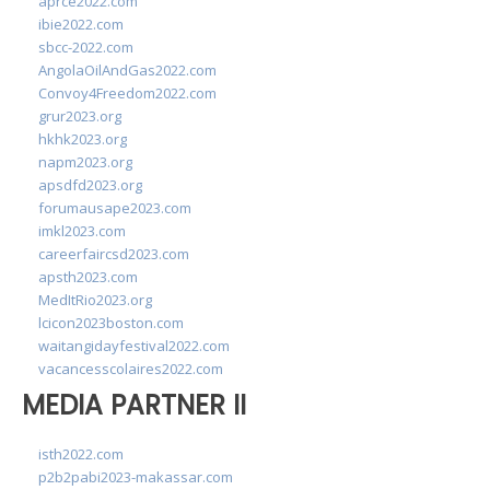
aprce2022.com
ibie2022.com
sbcc-2022.com
AngolaOilAndGas2022.com
Convoy4Freedom2022.com
grur2023.org
hkhk2023.org
napm2023.org
apsdfd2023.org
forumausape2023.com
imkl2023.com
careerfaircsd2023.com
apsth2023.com
MedItRio2023.org
lcicon2023boston.com
waitangidayfestival2022.com
vacancesscolaires2022.com
MEDIA PARTNER II
isth2022.com
p2b2pabi2023-makassar.com