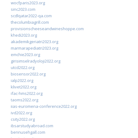
wocfparis2023.org
sinc2023.com
scdlqatar2022-qa.com
thecolumbiagrill.com
provisionscheeseandwineshoppe.com
khedi2023.org
akademikgeriatri2023.org
marmarapediatri2023.org
emchie2023.org
girisimselradyoloji2022.org
utcd2022.org
biosensor2022.org
ialp2022.org
klivet2022.org
ifac-hms2022.org
taoms2022.org
iias-euromena-conference2022.org
ivd2022.org
csity2022.org
ibsarstudyabroad.com
bennusehgall.com