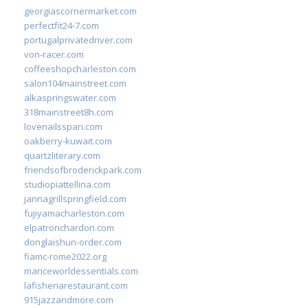
georgiascornermarket.com
perfectfit24-7.com
portugalprivatedriver.com
von-racer.com
coffeeshopcharleston.com
salon104mainstreet.com
alkaspringswater.com
318mainstreet8h.com
lovenailsspari.com
oakberry-kuwait.com
quartzliterary.com
friendsofbroderickpark.com
studiopiattellina.com
jannagrillspringfield.com
fujiyamacharleston.com
elpatronchardon.com
donglaishun-order.com
fiamc-rome2022.org
mariceworldessentials.com
lafisheriarestaurant.com
915jazzandmore.com