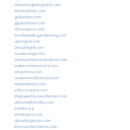
olivesburgberrypatch.com
theslushkids.com
giobastian.com
glpascensori.com
rifloorepoxy.com
woolleymillingandpaving.com
uptonpvd.com
2troublegrill.com
casateranga.com
sticksandstonesstudiooh.com
walkers-treeservice.com
shopmossi.com
untamedcollectivesd.com
mxpwellness.com
infernocanine.com
thepaperhousecollection.com
allisonwillisholley.com
solslite.org
portwayinn.com
djmaddogmusic.com
thesoundarchitects.com