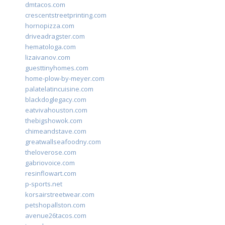
dmtacos.com
crescentstreetprinting.com
hornopizza.com
driveadragster.com
hematologa.com
lizaivanov.com
guesttinyhomes.com
home-plow-by-meyer.com
palatelatincuisine.com
blackdoglegacy.com
eatvivahouston.com
thebigshowok.com
chimeandstave.com
greatwallseafoodny.com
theloverose.com
gabriovoice.com
resinflowart.com
p-sports.net
korsairstreetwear.com
petshopallston.com
avenue26tacos.com