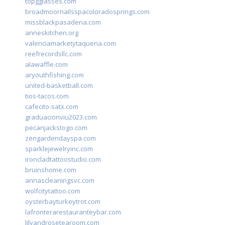
topgglasses.com
broadmoornailsspacoloradosprings.com
missblackpasadena.com
anneskitchen.org
valenciamarketytaqueria.com
reefrecordsllc.com
alawaffle.com
aryouthfishing.com
united-basketball.com
tios-tacos.com
cafecito-satx.com
graduacionviu2023.com
pecanjackstogo.com
zengardendayspa.com
sparklejewelryinc.com
ironcladtattoostudio.com
bruinshome.com
annascleaningsvc.com
wolfcitytattoo.com
oysterbayturkeytrot.com
lafronterarestauranteybar.com
lilyandrosetearoom.com