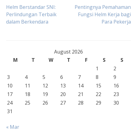
Post
Helm Berstandar SNI:
Pentingnya Pemahaman
Perlindungan Terbaik
Fungsi Helm Kerja bagi
dalam Berkendara
Para Pekerja
navigation
August 2026
M
T
W
T
F
S
S
1
2
3
4
5
6
7
8
9
10
11
12
13
14
15
16
17
18
19
20
21
22
23
24
25
26
27
28
29
30
31
« Mar