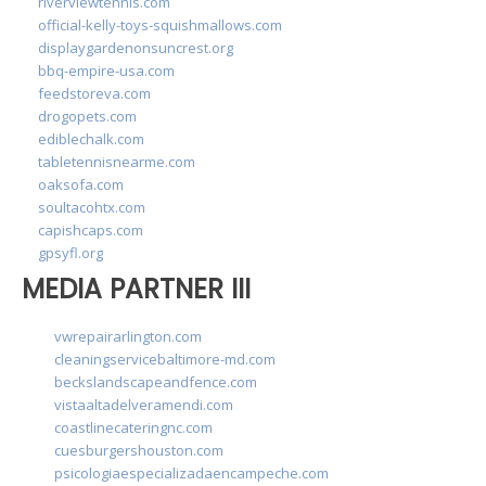
riverviewtennis.com
official-kelly-toys-squishmallows.com
displaygardenonsuncrest.org
bbq-empire-usa.com
feedstoreva.com
drogopets.com
ediblechalk.com
tabletennisnearme.com
oaksofa.com
soultacohtx.com
capishcaps.com
gpsyfl.org
MEDIA PARTNER III
vwrepairarlington.com
cleaningservicebaltimore-md.com
beckslandscapeandfence.com
vistaaltadelveramendi.com
coastlinecateringnc.com
cuesburgershouston.com
psicologiaespecializadaencampeche.com