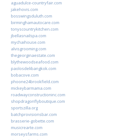
aguadulce-countryfair.com
jakehovis.com
bosswingsduluth.com
birminghamautocare.com
tonyscountrykitchen.com
jbellasnailspa.com
mychaihouse.com
alvisgrooming.com
thegeorginaestate.com
blythewoodseafood.com
paolosdelibangkok.com
bobacove.com
phoone24brookfield.com
mickeybarmama.com
roadwayconstructioninc.com
shopdragonflyboutique.com
sportszilla.org
batchprovisionsbar.com
brasserie-gobette.com
musicrearte.com
morseysfarms.com