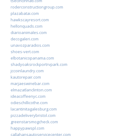
tsecincinnati.com
roderconstructiongroup.com
plazabatai.com
hawkscayresort.com
hellonquads.com
diarioanimales.com
decogaleri.com
unavozparadios.com
shoes-vert.com
elbotanicopanama.com
shadyoaksrockportrvpark.com
jccoinlaundry.com
kautorepair.com
marjaeswinebar.com
elmazatlanclinton.com
ideacoffeenyc.com
odieschillicothe.com
lacantinitagalesburg.com
pizzadeliverybristol.com
greenstarsmogcheck.com
happypawspl.com
callahansautoservicecenter.com