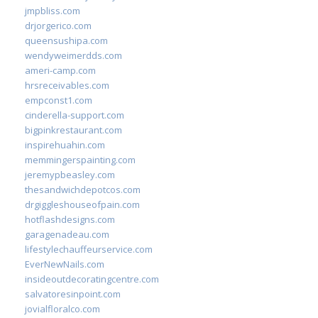
jmpbliss.com
drjorgerico.com
queensushipa.com
wendyweimerdds.com
ameri-camp.com
hrsreceivables.com
empconst1.com
cinderella-support.com
bigpinkrestaurant.com
inspirehuahin.com
memmingerspainting.com
jeremypbeasley.com
thesandwichdepotcos.com
drgiggleshouseofpain.com
hotflashdesigns.com
garagenadeau.com
lifestylechauffeurservice.com
EverNewNails.com
insideoutdecoratingcentre.com
salvatoresinpoint.com
jovialfloralco.com