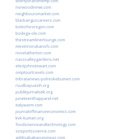
libertybrandhemp.com
norwoodinnwi.com
neighboursmarket.com
blackanguscareers.com
bolesfororegon.com
bodega-ole.com
thestreamlinerlounge.com
mestrinorubanofc.com
novelatherton.com
nassvalleygardens.net
electjohnstewart.com
omptourtravels.com
tribratanews-polreskebumen.com
rsudbayuasih.org
publikjurnalistik.org
juneteenthapparel.net
italywarm.com
journaloffinanceeconomics.com
kvk-kumari.org
foodscienceandtechnology.com
scisportsscience.com
addisababacuisineaz.com