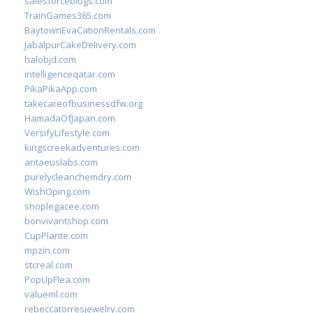
salesforceblogs.com
TrainGames365.com
BaytownEvaCationRentals.com
JabalpurCakeDelivery.com
halobjd.com
intelligenceqatar.com
PikaPikaApp.com
takecareofbusinessdfw.org
HamadaOfJapan.com
VersifyLifestyle.com
kingscreekadventures.com
antaeuslabs.com
purelycleanchemdry.com
WishOping.com
shoplegacee.com
bonvivantshop.com
CupPlante.com
mpzin.com
stcreal.com
PopUpFlea.com
valueml.com
rebeccatorresjewelry.com