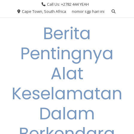
Skip
Call Us: +2782 444 YEAH
to
Cape Town, South Africa
nomor sgp hari ini
content
Berita
Pentingnya
Alat
Keselamatan
Dalam
Berkendara