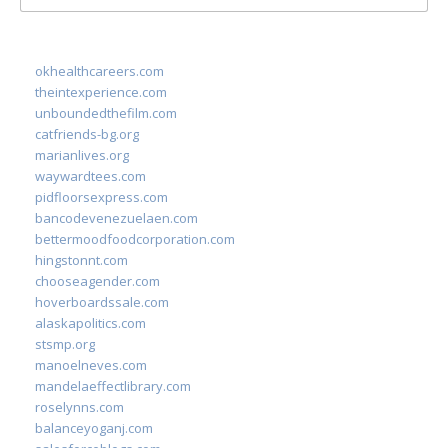
for:
okhealthcareers.com
theintexperience.com
unboundedthefilm.com
catfriends-bg.org
marianlives.org
waywardtees.com
pidfloorsexpress.com
bancodevenezuelaen.com
bettermoodfoodcorporation.com
hingstonnt.com
chooseagender.com
hoverboardssale.com
alaskapolitics.com
stsmp.org
manoelneves.com
mandelaeffectlibrary.com
roselynns.com
balanceyoganj.com