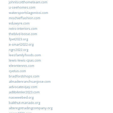
johnlscotthometeam.com
u-seehomes.com
watersportslagonissi.com
mischieffashion.com
eduwyre.com
retro-interiors.com
theblvd-boise.com
fpet2023.org
e-smart2022.org
ngrc2022.org
leesfamilyfoods.com
lewis-lewis-cpas.com
eleontennis.com
cyetus.com
bradfordshops.com
almadenranchsanjose.com
advocatevijay.com
adlibilimler2023.com
naswwebed.org
balithut-manado.org
alteregotradingcompany.org