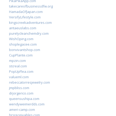
PikaPikaApp.com
takecareofbusinessdfw.org
HamadaOfJapan.com
VersifyLifestyle.com
kingscreekadventures.com
antaeuslabs.com
purelycleanchemdry.com
WishOping.com
shoplegacee.com
bonvivantshop.com
CupPlante.com
mpzin.com
stcreal.com
PopUpFlea.com
valueml.com
rebeccatorresjewelry.com
jmpbliss.com
drjorgerico.com
queensushipa.com
wendyweimerdds.com
ameri-camp.com
hrsreceivables.com