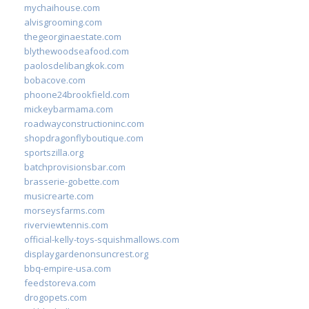
mychaihouse.com
alvisgrooming.com
thegeorginaestate.com
blythewoodseafood.com
paolosdelibangkok.com
bobacove.com
phoone24brookfield.com
mickeybarmama.com
roadwayconstructioninc.com
shopdragonflyboutique.com
sportszilla.org
batchprovisionsbar.com
brasserie-gobette.com
musicrearte.com
morseysfarms.com
riverviewtennis.com
official-kelly-toys-squishmallows.com
displaygardenonsuncrest.org
bbq-empire-usa.com
feedstoreva.com
drogopets.com