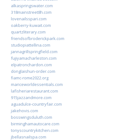
alkaspringswater.com
318mainstreet8h.com
lovenailsspari.com
oakberry-kuwait.com
quartzliterary.com
friendsofbroderickpark.com
studiopiattellina.com
jannagrillspringfield.com
fujiyamacharleston.com
elpatronchardon.com
donglaishun-order.com
fiamc-rome2022.org
mariceworldessentials.com
lafisheriarestaurant.com
915jazzandmore.com
aguadulce-countryfair.com
jakehovis.com
bosswingsduluth.com
birminghamautocare.com
tonyscountrykitchen.com
jbellasnailspa.com