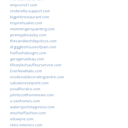
empconst1.com
cinderella-support.com
bigpinkrestaurant.com
inspirehuahin.com
memmingerspainting.com
jeremypbeasley.com
thesandwichdepotcos.com
drgiggleshouseofpain.com
hotflashdesigns.com
garagenadeau.com
lifestylechauffeurservice.com
EverNewNails.com
insideoutdecoratingcentre.com
salvatoresinpoint.com
jovialfloralco.com
johnlscotthometeam.com
u-seehomes.com
watersportslagonissi.com
mischieffashion.com
eduwyre.com
retro-interiors.com