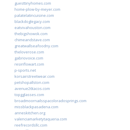
guesttinyhomes.com
home-plow-by-meyer.com
palatelatincuisine.com
blackdoglegacy.com
eatvivahouston.com
thebigshowok.com
chimeandstave.com
greatwallseafoodny.com
theloverose.com
gabriovoice.com
resinflowart.com
p-sports.net
korsairstreetwear.com
petshopallston.com
avenue26tacos.com
topgglasses.com
broadmoornailsspacoloradosprings.com
missblackpasadena.com
anneskitchen.org
valenciamarketytaqueria.com
reefrecordsllc.com