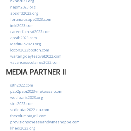
hkhk2023.org
napm2023.org
apsdfd2023.org
forumausape2023.com
imkl2023.com
careerfaircsd2023.com
apsth2023.com
MedItRio2023.org
lcicon2023boston.com
waitangidayfestival2022.com
vacancesscolaires2022.com
MEDIA PARTNER II
isth2022.com
p2b2pabi2023-makassar.com
wocfparis2023.org
sinc2023.com
scdlqatar2022-qa.com
thecolumbiagrill.com
provisionscheeseandwineshoppe.com
khedi2023.org