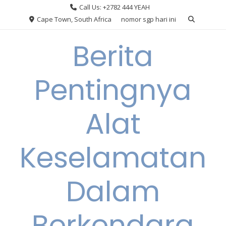
Skip
Call Us: +2782 444 YEAH
to
Cape Town, South Africa
nomor sgp hari ini
content
Berita
Pentingnya
Alat
Keselamatan
Dalam
Berkendara