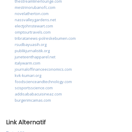
thestreamlinerlounge.com
mestrinorubanofc.com
novelatherton.com
nassvalleygardens.net
electjohnstewart.com
omptourtravels.com
tribratanews-polreskebumen.com
rsudbayuasih.org
publikjurnalistik.org
juneteenthapparel.net
italywarm.com
journaloffinanceeconomics.com
kvk-kumari.org
foodscienceandtechnology.com
scisportsscience.com
addisababacuisineaz.com
burgerimcamas.com
Link Alternatif