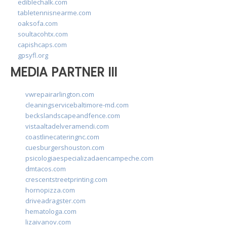
ediblechalk.com
tabletennisnearme.com
oaksofa.com
soultacohtx.com
capishcaps.com
gpsyfl.org
MEDIA PARTNER III
vwrepairarlington.com
cleaningservicebaltimore-md.com
beckslandscapeandfence.com
vistaaltadelveramendi.com
coastlinecateringnc.com
cuesburgershouston.com
psicologiaespecializadaencampeche.com
dmtacos.com
crescentstreetprinting.com
hornopizza.com
driveadragster.com
hematologa.com
lizaivanov.com