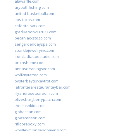
alawaffle.com
aryouthfishing.com
united-basketball.com
tios-tacos.com
cafecito-satx.com
graduacionviu2023.com
pecanjackstogo.com
zengardendayspa.com
sparklejewelryinc.com
ironcladtattoostudio.com
bruinshome.com
annascleaningsvc.com
wolfcitytattoo.com
oysterbayturkeytrot.com
lafronterarestauranteybar.com
lilyandrosetearoom.com
olivesburgberrypatch.com
theslushkids.com
giobastian.com
glpascensori.com
rifloorepoxy.com
woolleymillingandpaving.com