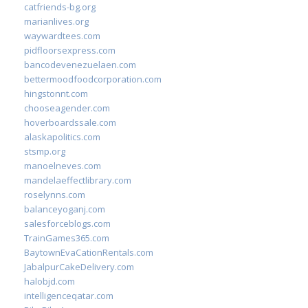
catfriends-bg.org
marianlives.org
waywardtees.com
pidfloorsexpress.com
bancodevenezuelaen.com
bettermoodfoodcorporation.com
hingstonnt.com
chooseagender.com
hoverboardssale.com
alaskapolitics.com
stsmp.org
manoelneves.com
mandelaeffectlibrary.com
roselynns.com
balanceyoganj.com
salesforceblogs.com
TrainGames365.com
BaytownEvaCationRentals.com
JabalpurCakeDelivery.com
halobjd.com
intelligenceqatar.com