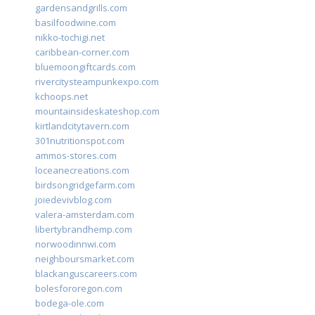
gardensandgrills.com
basilfoodwine.com
nikko-tochigi.net
caribbean-corner.com
bluemoongiftcards.com
rivercitysteampunkexpo.com
kchoops.net
mountainsideskateshop.com
kirtlandcitytavern.com
301nutritionspot.com
ammos-stores.com
loceanecreations.com
birdsongridgefarm.com
joiedevivblog.com
valera-amsterdam.com
libertybrandhemp.com
norwoodinnwi.com
neighboursmarket.com
blackanguscareers.com
bolesfororegon.com
bodega-ole.com