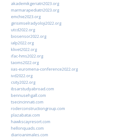
akademikgeriatri2023.org
marmarapediatri2023.org
emchie2023.org
girisimselradyoloji2022.org
utcd2022.org
biosensor2022.org
ialp2022.org
klivet2022.org
ifac-hms2022.org
taoms2022.org
iias-euromena-conference2022.org
ivd2022.org
csity2022.org
ibsarstudyabroad.com
bennusehgall.com
tsecincinnati.com
roderconstructiongroup.com
plazabatai.com
hawkscayresort.com
hellonquads.com
diarioanimales.com