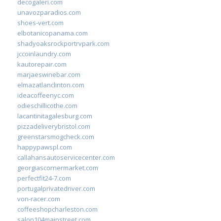
decogaleri.com
unavozparadios.com
shoes-vert.com
elbotanicopanama.com
shadyoaksrockportrvpark.com
jccoinlaundry.com
kautorepair.com
marjaeswinebar.com
elmazatlanclinton.com
ideacoffeenyc.com
odieschillicothe.com
lacantinitagalesburg.com
pizzadeliverybristol.com
greenstarsmogcheck.com
happypawspl.com
callahansautoservicecenter.com
georgiascornermarket.com
perfectfit24-7.com
portugalprivatedriver.com
von-racer.com
coffeeshopcharleston.com
salon104mainstreet.com