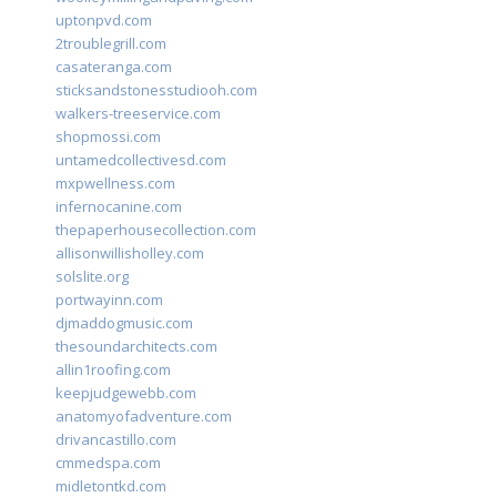
uptonpvd.com
2troublegrill.com
casateranga.com
sticksandstonesstudiooh.com
walkers-treeservice.com
shopmossi.com
untamedcollectivesd.com
mxpwellness.com
infernocanine.com
thepaperhousecollection.com
allisonwillisholley.com
solslite.org
portwayinn.com
djmaddogmusic.com
thesoundarchitects.com
allin1roofing.com
keepjudgewebb.com
anatomyofadventure.com
drivancastillo.com
cmmedspa.com
midletontkd.com