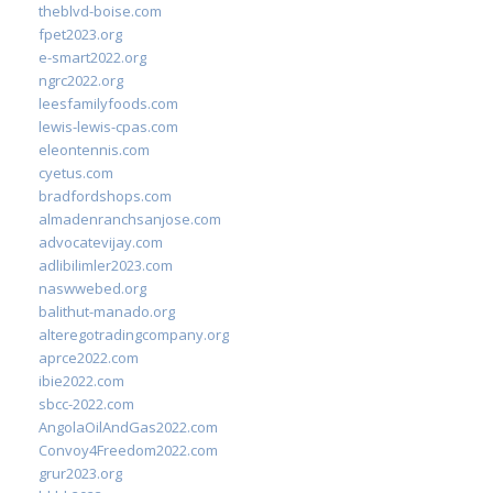
theblvd-boise.com
fpet2023.org
e-smart2022.org
ngrc2022.org
leesfamilyfoods.com
lewis-lewis-cpas.com
eleontennis.com
cyetus.com
bradfordshops.com
almadenranchsanjose.com
advocatevijay.com
adlibilimler2023.com
naswwebed.org
balithut-manado.org
alteregotradingcompany.org
aprce2022.com
ibie2022.com
sbcc-2022.com
AngolaOilAndGas2022.com
Convoy4Freedom2022.com
grur2023.org