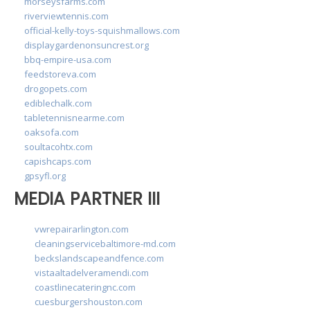
morseysfarms.com
riverviewtennis.com
official-kelly-toys-squishmallows.com
displaygardenonsuncrest.org
bbq-empire-usa.com
feedstoreva.com
drogopets.com
ediblechalk.com
tabletennisnearme.com
oaksofa.com
soultacohtx.com
capishcaps.com
gpsyfl.org
MEDIA PARTNER III
vwrepairarlington.com
cleaningservicebaltimore-md.com
beckslandscapeandfence.com
vistaaltadelveramendi.com
coastlinecateringnc.com
cuesburgershouston.com