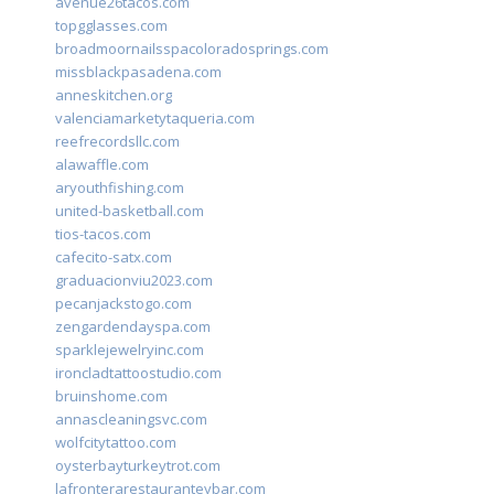
avenue26tacos.com
topgglasses.com
broadmoornailsspacoloradosprings.com
missblackpasadena.com
anneskitchen.org
valenciamarketytaqueria.com
reefrecordsllc.com
alawaffle.com
aryouthfishing.com
united-basketball.com
tios-tacos.com
cafecito-satx.com
graduacionviu2023.com
pecanjackstogo.com
zengardendayspa.com
sparklejewelryinc.com
ironcladtattoostudio.com
bruinshome.com
annascleaningsvc.com
wolfcitytattoo.com
oysterbayturkeytrot.com
lafronterarestauranteybar.com