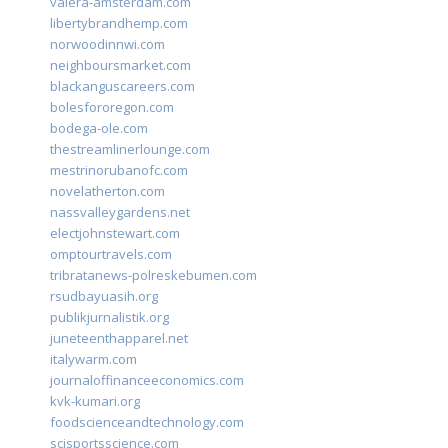
valera-amsterdam.com
libertybrandhemp.com
norwoodinnwi.com
neighboursmarket.com
blackanguscareers.com
bolesfororegon.com
bodega-ole.com
thestreamlinerlounge.com
mestrinorubanofc.com
novelatherton.com
nassvalleygardens.net
electjohnstewart.com
omptourtravels.com
tribratanews-polreskebumen.com
rsudbayuasih.org
publikjurnalistik.org
juneteenthapparel.net
italywarm.com
journaloffinanceeconomics.com
kvk-kumari.org
foodscienceandtechnology.com
scisportsscience.com