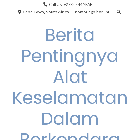
Skip
Call Us: +2782 444 YEAH
to
Cape Town, South Africa
nomor sgp hari ini
content
Berita
Pentingnya
Alat
Keselamatan
Dalam
Berkendara