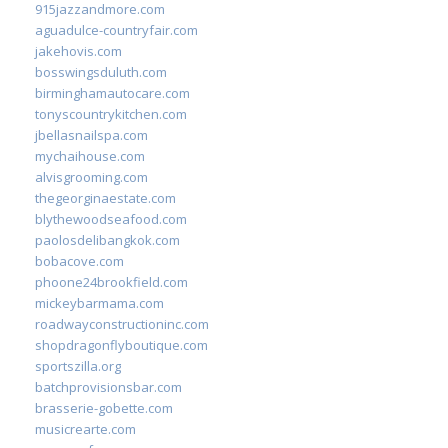
915jazzandmore.com
aguadulce-countryfair.com
jakehovis.com
bosswingsduluth.com
birminghamautocare.com
tonyscountrykitchen.com
jbellasnailspa.com
mychaihouse.com
alvisgrooming.com
thegeorginaestate.com
blythewoodseafood.com
paolosdelibangkok.com
bobacove.com
phoone24brookfield.com
mickeybarmama.com
roadwayconstructioninc.com
shopdragonflyboutique.com
sportszilla.org
batchprovisionsbar.com
brasserie-gobette.com
musicrearte.com