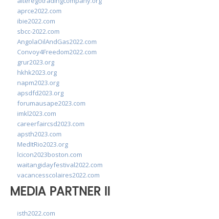
alteregotradingcompany.org
aprce2022.com
ibie2022.com
sbcc-2022.com
AngolaOilAndGas2022.com
Convoy4Freedom2022.com
grur2023.org
hkhk2023.org
napm2023.org
apsdfd2023.org
forumausape2023.com
imkl2023.com
careerfaircsd2023.com
apsth2023.com
MedItRio2023.org
lcicon2023boston.com
waitangidayfestival2022.com
vacancesscolaires2022.com
MEDIA PARTNER II
isth2022.com