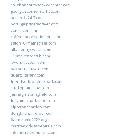
callahansautoservicecenter.com
georgiascornermarket.com
perfectfit24-7.com
portugalprivatedriver.com
von-racer.com
coffeeshopcharleston.com
salon104mainstreet.com
alkaspringswater.com
318mainstreet8h.com
lovenailsspari.com
oakberry-kuwait.com
quartzliterary.com
friendsofbroderickpark.com
studiopiattellina.com
jannagrillspringfield.com
fujiyamacharleston.com
elpatronchardon.com
donglaishun-order.com
fiamc-rome2022.org
mariceworldessentials.com
lafisheriarestaurant.com