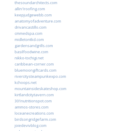
thesoundarchitects.com
allin1roofing.com
keepjudgewebb.com
anatomyofadventure.com
drivancastillo.com
cmmedspa.com
midletontkd.com
gardensandgrills.com
basilfoodwine.com
nikko-tochigi.net
caribbean-corner.com
bluemoongiftcards.com
rivercitysteampunkexpo.com
kchoops.net
mountainsideskateshop.com
kirtlandcitytavern.com
301nutritionspot.com
ammos-stores.com
loceanecreations.com
birdsongridgefarm.com
joiedevivblog.com