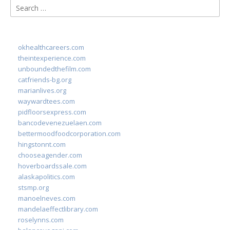
Search
for:
okhealthcareers.com
theintexperience.com
unboundedthefilm.com
catfriends-bg.org
marianlives.org
waywardtees.com
pidfloorsexpress.com
bancodevenezuelaen.com
bettermoodfoodcorporation.com
hingstonnt.com
chooseagender.com
hoverboardssale.com
alaskapolitics.com
stsmp.org
manoelneves.com
mandelaeffectlibrary.com
roselynns.com