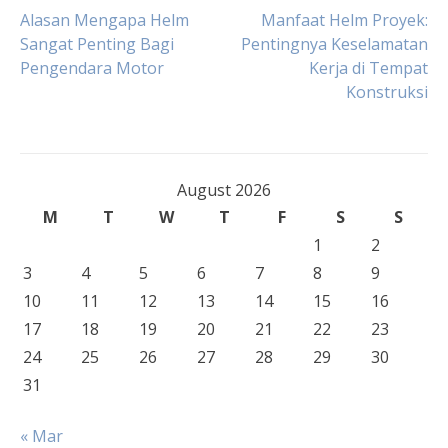
Post
Alasan Mengapa Helm
Manfaat Helm Proyek:
Sangat Penting Bagi
Pentingnya Keselamatan
Pengendara Motor
Kerja di Tempat
navigation
Konstruksi
August 2026
M
T
W
T
F
S
S
1
2
3
4
5
6
7
8
9
10
11
12
13
14
15
16
17
18
19
20
21
22
23
24
25
26
27
28
29
30
31
« Mar