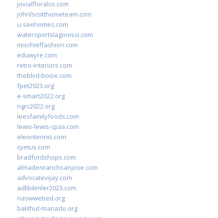
jovialfloralco.com
johnlscotthometeam.com
u-seehomes.com
watersportslagonissi.com
mischieffashion.com
eduwyre.com
retro-interiors.com
theblvd-boise.com
fpet2023.org
e-smart2022.org
ngrc2022.org
leesfamilyfoods.com
lewis-lewis-cpas.com
eleontennis.com
cyetus.com
bradfordshops.com
almadenranchsanjose.com
advocatevijay.com
adlibilimler2023.com
naswwebed.org
balithut-manado.org