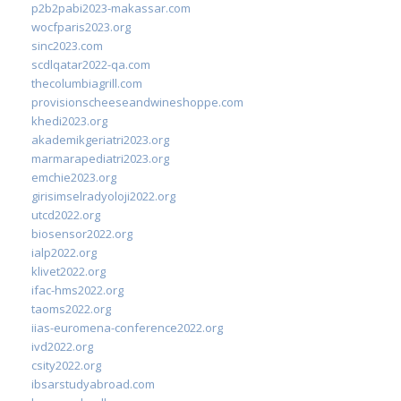
p2b2pabi2023-makassar.com
wocfparis2023.org
sinc2023.com
scdlqatar2022-qa.com
thecolumbiagrill.com
provisionscheeseandwineshoppe.com
khedi2023.org
akademikgeriatri2023.org
marmarapediatri2023.org
emchie2023.org
girisimselradyoloji2022.org
utcd2022.org
biosensor2022.org
ialp2022.org
klivet2022.org
ifac-hms2022.org
taoms2022.org
iias-euromena-conference2022.org
ivd2022.org
csity2022.org
ibsarstudyabroad.com