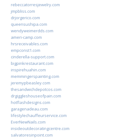
rebeccatorresjewelry.com
jmpbliss.com
drjorgerico.com
queensushipa.com
wendyweimerdds.com
ameri-camp.com
hrsreceivables.com
empconst1.com
cinderella-support.com
bigpinkrestaurant.com
inspirehuahin.com
memmingerspainting.com
jeremypbeasley.com
thesandwichdepotcos.com
drgiggleshouseofpain.com
hotflashdesigns.com
garagenadeau.com
lifestylechauffeurservice.com
EverNewNails.com
insideoutdecoratingcentre.com
salvatoresinpoint.com