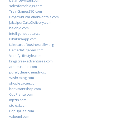
balanceyoganj.com
salesforceblogs.com
TrainGames365.com
BaytownEvaCationRentals.com
JabalpurCakeDelivery.com
halobjd.com
intelligenceqatar.com
PikaPikaApp.com
takecareofbusinessdfw.org
HamadaOfJapan.com
VersifyLifestyle.com
kingscreekadventures.com
antaeuslabs.com
purelycleanchemdry.com
WishOping.com
shoplegacee.com
bonvivantshop.com
CupPlante.com
mpzin.com
stcreal.com
PopUpFlea.com
valueml.com