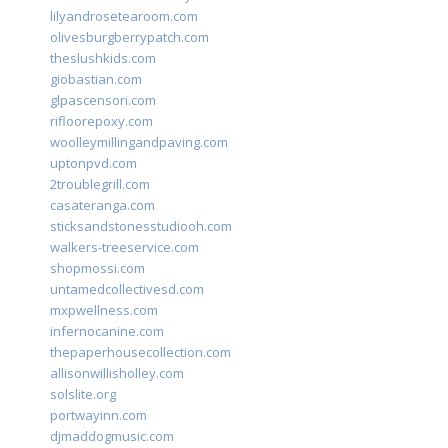
lilyandrosetearoom.com
olivesburgberrypatch.com
theslushkids.com
giobastian.com
glpascensori.com
rifloorepoxy.com
woolleymillingandpaving.com
uptonpvd.com
2troublegrill.com
casateranga.com
sticksandstonesstudiooh.com
walkers-treeservice.com
shopmossi.com
untamedcollectivesd.com
mxpwellness.com
infernocanine.com
thepaperhousecollection.com
allisonwillisholley.com
solslite.org
portwayinn.com
djmaddogmusic.com