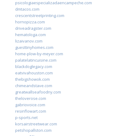
psicologiaespecializadaencampeche.com
dmtacos.com
crescentstreetprinting.com
hornopizza.com
driveadragster.com
hematologa.com
lizaivanov.com
guesttinyhomes.com
home-plow-by-meyer.com
palatelatincuisine.com
blackdoglegacy.com
eatvivahouston.com
thebigshowok.com
chimeandstave.com
greatwallseafoodny.com
theloverose.com
gabriovoice.com
resinflowart.com
p-sports.net
korsairstreetwear.com
petshopallston.com