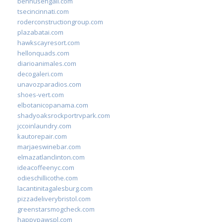
bennusehgall.com
tsecincinnati.com
roderconstructiongroup.com
plazabatai.com
hawkscayresort.com
hellonquads.com
diarioanimales.com
decogaleri.com
unavozparadios.com
shoes-vert.com
elbotanicopanama.com
shadyoaksrockportrvpark.com
jccoinlaundry.com
kautorepair.com
marjaeswinebar.com
elmazatlanclinton.com
ideacoffeenyc.com
odieschillicothe.com
lacantinitagalesburg.com
pizzadeliverybristol.com
greenstarsmogcheck.com
happypawspl.com