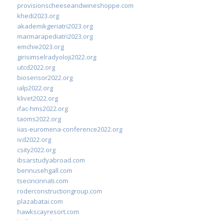
provisionscheeseandwineshoppe.com
khedi2023.org
akademikgeriatri2023.org
marmarapediatri2023.org
emchie2023.org
girisimselradyoloji2022.org
utcd2022.org
biosensor2022.org
ialp2022.org
klivet2022.org
ifac-hms2022.org
taoms2022.org
iias-euromena-conference2022.org
ivd2022.org
csity2022.org
ibsarstudyabroad.com
bennusehgall.com
tsecincinnati.com
roderconstructiongroup.com
plazabatai.com
hawkscayresort.com