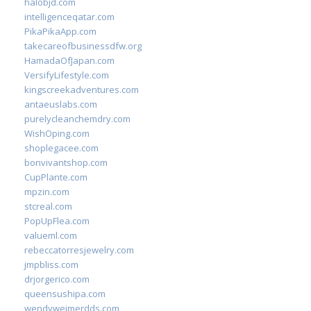
halobjd.com
intelligenceqatar.com
PikaPikaApp.com
takecareofbusinessdfw.org
HamadaOfJapan.com
VersifyLifestyle.com
kingscreekadventures.com
antaeuslabs.com
purelycleanchemdry.com
WishOping.com
shoplegacee.com
bonvivantshop.com
CupPlante.com
mpzin.com
stcreal.com
PopUpFlea.com
valueml.com
rebeccatorresjewelry.com
jmpbliss.com
drjorgerico.com
queensushipa.com
wendyweimerdds.com