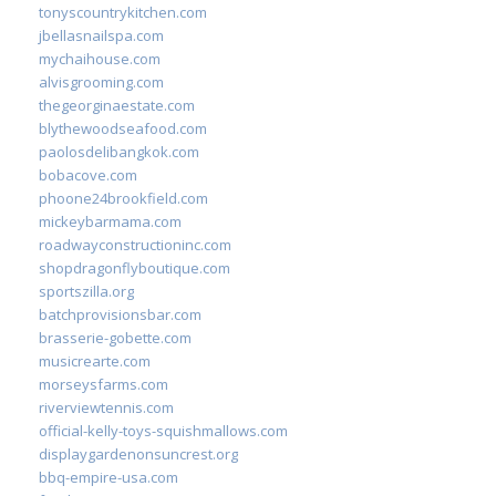
tonyscountrykitchen.com
jbellasnailspa.com
mychaihouse.com
alvisgrooming.com
thegeorginaestate.com
blythewoodseafood.com
paolosdelibangkok.com
bobacove.com
phoone24brookfield.com
mickeybarmama.com
roadwayconstructioninc.com
shopdragonflyboutique.com
sportszilla.org
batchprovisionsbar.com
brasserie-gobette.com
musicrearte.com
morseysfarms.com
riverviewtennis.com
official-kelly-toys-squishmallows.com
displaygardenonsuncrest.org
bbq-empire-usa.com