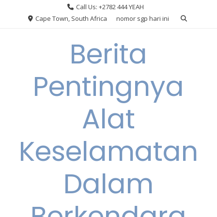
Skip
Call Us: +2782 444 YEAH
to
Cape Town, South Africa
nomor sgp hari ini
content
Berita
Pentingnya
Alat
Keselamatan
Dalam
Berkendara