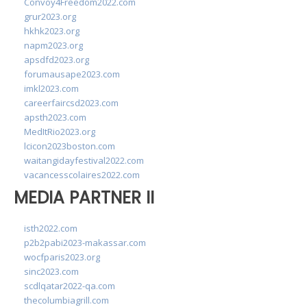
Convoy4Freedom2022.com
grur2023.org
hkhk2023.org
napm2023.org
apsdfd2023.org
forumausape2023.com
imkl2023.com
careerfaircsd2023.com
apsth2023.com
MedItRio2023.org
lcicon2023boston.com
waitangidayfestival2022.com
vacancesscolaires2022.com
MEDIA PARTNER II
isth2022.com
p2b2pabi2023-makassar.com
wocfparis2023.org
sinc2023.com
scdlqatar2022-qa.com
thecolumbiagrill.com