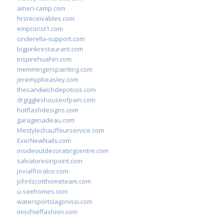
ameri-camp.com
hrsreceivables.com
empconst1.com
cinderella-support.com
bigpinkrestaurant.com
inspirehuahin.com
memmingerspainting.com
jeremypbeasley.com
thesandwichdepotcos.com
drgiggleshouseofpain.com
hotflashdesigns.com
garagenadeau.com
lifestylechauffeurservice.com
EverNewNails.com
insideoutdecoratingcentre.com
salvatoresinpoint.com
jovialfloralco.com
johnlscotthometeam.com
u-seehomes.com
watersportslagonissi.com
mischieffashion.com