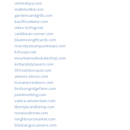
cmmedspa.com
midletontkd.com
gardensandgrills.com
basilfoodwine.com
nikko-tochigi.net
caribbean-corner.com
bluemoongiftcards.com
rivercitysteampunkexpo.com
kchoops.net
mountainsideskateshop.com
kirtlandcitytavern.com
301nutritionspot.com
ammos-stores.com
loceanecreations.com
birdsongridgefarm.com
joiedevivblog.com
valera-amsterdam.com
libertybrandhemp.com
norwoodinnwi.com
neighboursmarket.com
blackanguscareers.com