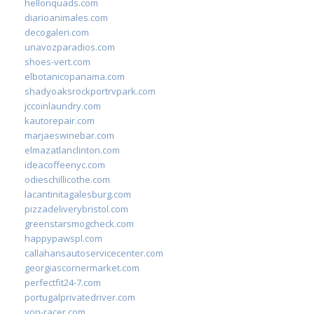
hellonquads.com
diarioanimales.com
decogaleri.com
unavozparadios.com
shoes-vert.com
elbotanicopanama.com
shadyoaksrockportrvpark.com
jccoinlaundry.com
kautorepair.com
marjaeswinebar.com
elmazatlanclinton.com
ideacoffeenyc.com
odieschillicothe.com
lacantinitagalesburg.com
pizzadeliverybristol.com
greenstarsmogcheck.com
happypawspl.com
callahansautoservicecenter.com
georgiascornermarket.com
perfectfit24-7.com
portugalprivatedriver.com
von-racer.com