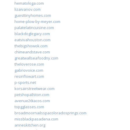
hematologa.com
lizaivanov.com
guesttinyhomes.com
home-plow-by-meyer.com
palatelatincuisine.com
blackdoglegacy.com
eatvivahouston.com
thebigshowok.com
chimeandstave.com
greatwallseafoodny.com
theloverose.com
gabriovoice.com
resinflowart.com
p-sports.net
korsairstreetwear.com
petshopallston.com
avenue26tacos.com
topgglasses.com
broadmoornailsspacoloradosprings.com
missblackpasadena.com
anneskitchen.org