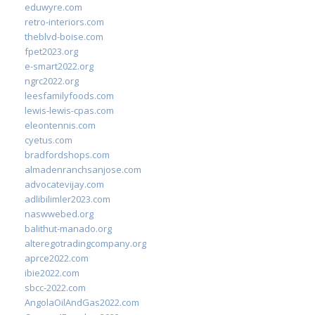
eduwyre.com
retro-interiors.com
theblvd-boise.com
fpet2023.org
e-smart2022.org
ngrc2022.org
leesfamilyfoods.com
lewis-lewis-cpas.com
eleontennis.com
cyetus.com
bradfordshops.com
almadenranchsanjose.com
advocatevijay.com
adlibilimler2023.com
naswwebed.org
balithut-manado.org
alteregotradingcompany.org
aprce2022.com
ibie2022.com
sbcc-2022.com
AngolaOilAndGas2022.com