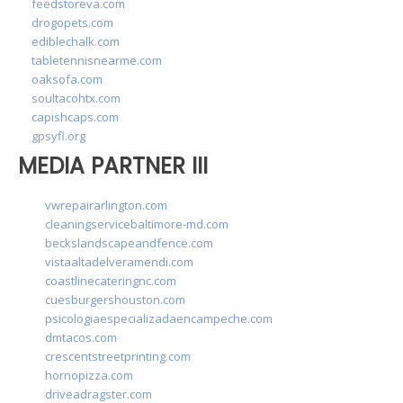
feedstoreva.com
drogopets.com
ediblechalk.com
tabletennisnearme.com
oaksofa.com
soultacohtx.com
capishcaps.com
gpsyfl.org
MEDIA PARTNER III
vwrepairarlington.com
cleaningservicebaltimore-md.com
beckslandscapeandfence.com
vistaaltadelveramendi.com
coastlinecateringnc.com
cuesburgershouston.com
psicologiaespecializadaencampeche.com
dmtacos.com
crescentstreetprinting.com
hornopizza.com
driveadragster.com