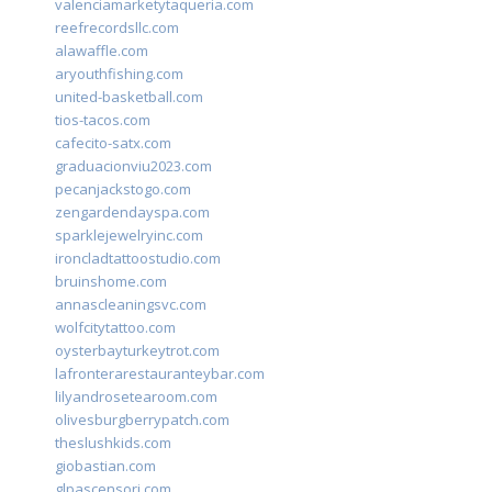
valenciamarketytaqueria.com
reefrecordsllc.com
alawaffle.com
aryouthfishing.com
united-basketball.com
tios-tacos.com
cafecito-satx.com
graduacionviu2023.com
pecanjackstogo.com
zengardendayspa.com
sparklejewelryinc.com
ironcladtattoostudio.com
bruinshome.com
annascleaningsvc.com
wolfcitytattoo.com
oysterbayturkeytrot.com
lafronterarestauranteybar.com
lilyandrosetearoom.com
olivesburgberrypatch.com
theslushkids.com
giobastian.com
glpascensori.com