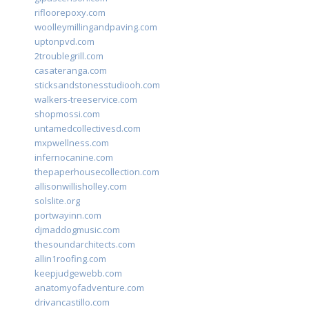
rifloorepoxy.com
woolleymillingandpaving.com
uptonpvd.com
2troublegrill.com
casateranga.com
sticksandstonesstudiooh.com
walkers-treeservice.com
shopmossi.com
untamedcollectivesd.com
mxpwellness.com
infernocanine.com
thepaperhousecollection.com
allisonwillisholley.com
solslite.org
portwayinn.com
djmaddogmusic.com
thesoundarchitects.com
allin1roofing.com
keepjudgewebb.com
anatomyofadventure.com
drivancastillo.com