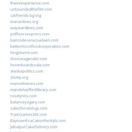
theintexperience.com
unboundedthefilm.com
catfriends-bg.org
marianlives.org
waywardtees.com
pidfloorsexpress.com
bancodevenezuelaen.com
bettermoodfoodcorporation.com
hingstonnt.com
chooseagender.com
hoverboardssale.com
alaskapolitics.com
stsmp.org
manoelneves.com
mandelaeffectlibrary.com
roselynns.com
balanceyoganj.com
salesforceblogs.com
TrainGames365.com
BaytownEvaCationRentals.com
JabalpurCakeDelivery.com