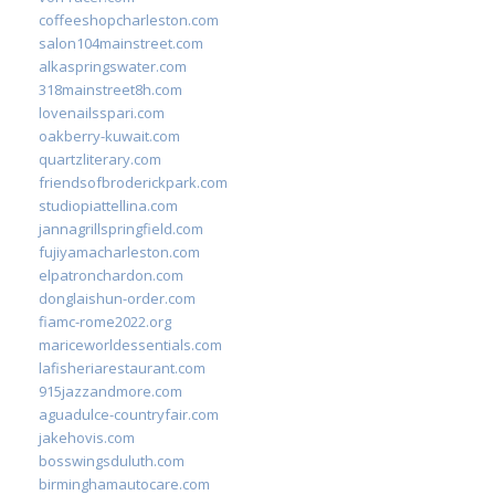
coffeeshopcharleston.com
salon104mainstreet.com
alkaspringswater.com
318mainstreet8h.com
lovenailsspari.com
oakberry-kuwait.com
quartzliterary.com
friendsofbroderickpark.com
studiopiattellina.com
jannagrillspringfield.com
fujiyamacharleston.com
elpatronchardon.com
donglaishun-order.com
fiamc-rome2022.org
mariceworldessentials.com
lafisheriarestaurant.com
915jazzandmore.com
aguadulce-countryfair.com
jakehovis.com
bosswingsduluth.com
birminghamautocare.com