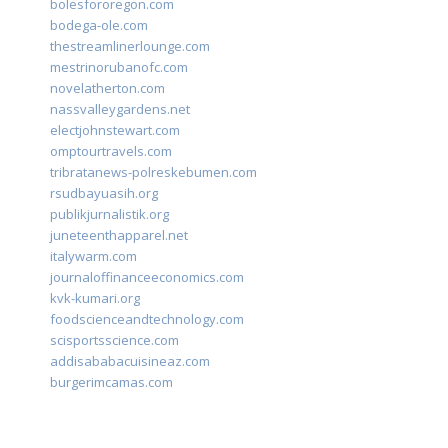
bolesfororegon.com
bodega-ole.com
thestreamlinerlounge.com
mestrinorubanofc.com
novelatherton.com
nassvalleygardens.net
electjohnstewart.com
omptourtravels.com
tribratanews-polreskebumen.com
rsudbayuasih.org
publikjurnalistik.org
juneteenthapparel.net
italywarm.com
journaloffinanceeconomics.com
kvk-kumari.org
foodscienceandtechnology.com
scisportsscience.com
addisababacuisineaz.com
burgerimcamas.com