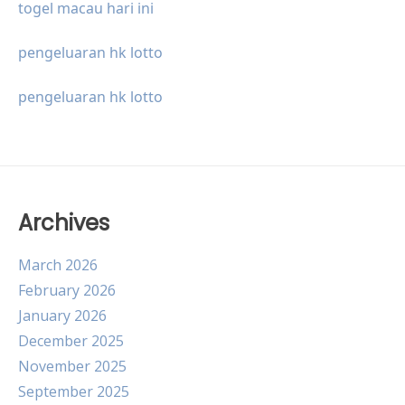
togel macau hari ini
pengeluaran hk lotto
pengeluaran hk lotto
Archives
March 2026
February 2026
January 2026
December 2025
November 2025
September 2025