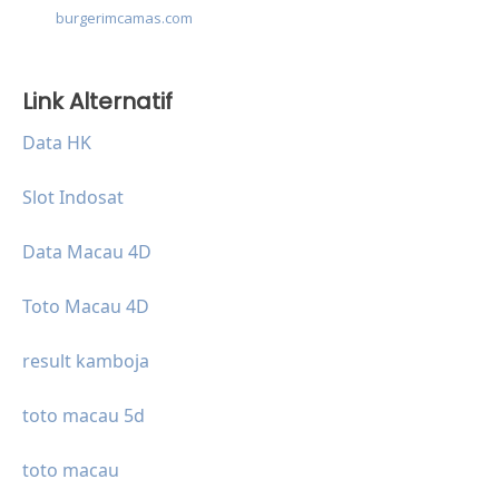
burgerimcamas.com
Link Alternatif
Data HK
Slot Indosat
Data Macau 4D
Toto Macau 4D
result kamboja
toto macau 5d
toto macau