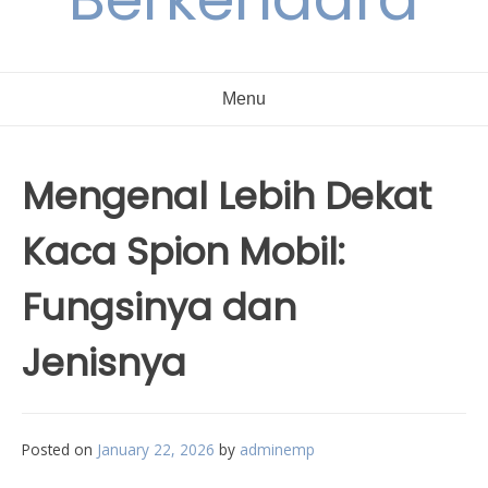
Menu
Mengenal Lebih Dekat
Kaca Spion Mobil:
Fungsinya dan
Jenisnya
Posted on
January 22, 2026
by
adminemp