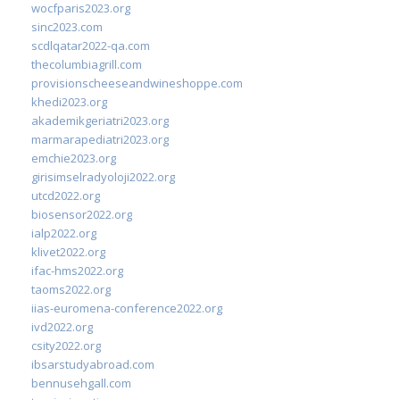
wocfparis2023.org
sinc2023.com
scdlqatar2022-qa.com
thecolumbiagrill.com
provisionscheeseandwineshoppe.com
khedi2023.org
akademikgeriatri2023.org
marmarapediatri2023.org
emchie2023.org
girisimselradyoloji2022.org
utcd2022.org
biosensor2022.org
ialp2022.org
klivet2022.org
ifac-hms2022.org
taoms2022.org
iias-euromena-conference2022.org
ivd2022.org
csity2022.org
ibsarstudyabroad.com
bennusehgall.com