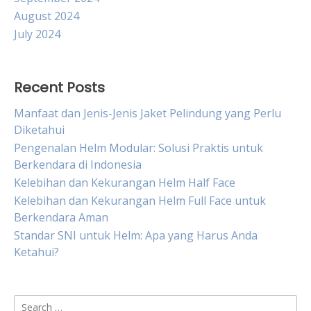
August 2024
July 2024
Recent Posts
Manfaat dan Jenis-Jenis Jaket Pelindung yang Perlu
Diketahui
Pengenalan Helm Modular: Solusi Praktis untuk
Berkendara di Indonesia
Kelebihan dan Kekurangan Helm Half Face
Kelebihan dan Kekurangan Helm Full Face untuk
Berkendara Aman
Standar SNI untuk Helm: Apa yang Harus Anda
Ketahui?
Search