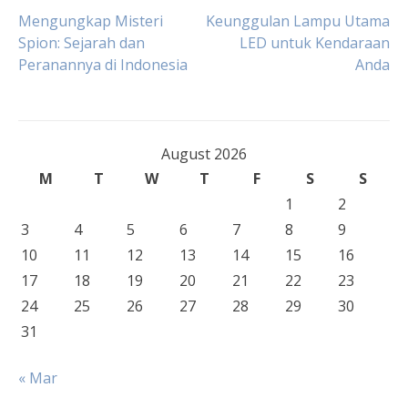
Post
Mengungkap Misteri
Keunggulan Lampu Utama
Spion: Sejarah dan
LED untuk Kendaraan
Peranannya di Indonesia
Anda
navigation
August 2026
M
T
W
T
F
S
S
1
2
3
4
5
6
7
8
9
10
11
12
13
14
15
16
17
18
19
20
21
22
23
24
25
26
27
28
29
30
31
« Mar