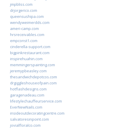
jmpbliss.com
drjorgerico.com
queensushipa.com
wendyweimerdds.com
ameri-camp.com
hrsreceivables.com
empconst1.com
cinderella-support.com
bigpinkrestaurant.com
inspirehuahin.com
memmingerspainting.com
jeremypbeasley.com
thesandwichdepotcos.com
drgiggleshouseofpain.com
hotflashdesigns.com
garagenadeau.com
lifestylechauffeurservice.com
EverNewNails.com
insideoutdecoratingcentre.com
salvatoresinpoint.com
jovialfloralco.com