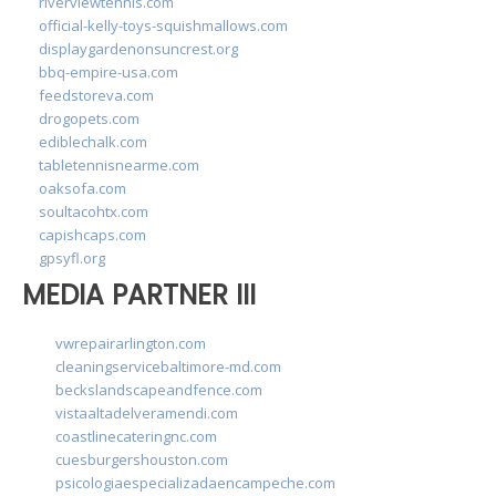
riverviewtennis.com
official-kelly-toys-squishmallows.com
displaygardenonsuncrest.org
bbq-empire-usa.com
feedstoreva.com
drogopets.com
ediblechalk.com
tabletennisnearme.com
oaksofa.com
soultacohtx.com
capishcaps.com
gpsyfl.org
MEDIA PARTNER III
vwrepairarlington.com
cleaningservicebaltimore-md.com
beckslandscapeandfence.com
vistaaltadelveramendi.com
coastlinecateringnc.com
cuesburgershouston.com
psicologiaespecializadaencampeche.com