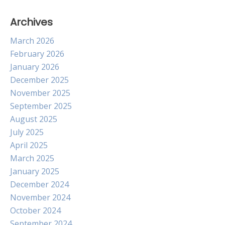
Archives
March 2026
February 2026
January 2026
December 2025
November 2025
September 2025
August 2025
July 2025
April 2025
March 2025
January 2025
December 2024
November 2024
October 2024
September 2024