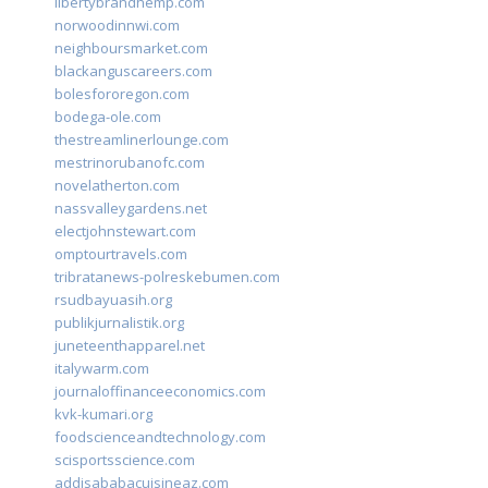
libertybrandhemp.com
norwoodinnwi.com
neighboursmarket.com
blackanguscareers.com
bolesfororegon.com
bodega-ole.com
thestreamlinerlounge.com
mestrinorubanofc.com
novelatherton.com
nassvalleygardens.net
electjohnstewart.com
omptourtravels.com
tribratanews-polreskebumen.com
rsudbayuasih.org
publikjurnalistik.org
juneteenthapparel.net
italywarm.com
journaloffinanceeconomics.com
kvk-kumari.org
foodscienceandtechnology.com
scisportsscience.com
addisababacuisineaz.com