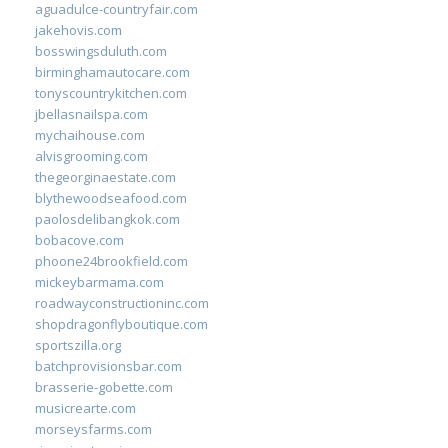
aguadulce-countryfair.com
jakehovis.com
bosswingsduluth.com
birminghamautocare.com
tonyscountrykitchen.com
jbellasnailspa.com
mychaihouse.com
alvisgrooming.com
thegeorginaestate.com
blythewoodseafood.com
paolosdelibangkok.com
bobacove.com
phoone24brookfield.com
mickeybarmama.com
roadwayconstructioninc.com
shopdragonflyboutique.com
sportszilla.org
batchprovisionsbar.com
brasserie-gobette.com
musicrearte.com
morseysfarms.com