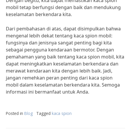
Dengan begitu, kita dapat memastikan kaca spion
mobil tetap berfungsi dengan baik dan mendukung
keselamatan berkendara kita.
Dari pembahasan di atas, dapat disimpulkan bahwa
mengenal lebih dekat tentang kaca spion mobil:
fungsinya dan jenisnya sangat penting bagi kita
sebagai pengguna kendaraan bermotor. Dengan
pemahaman yang baik tentang kaca spion mobil, kita
dapat meningkatkan keselamatan berkendara dan
merawat kendaraan kita dengan lebih baik. Jadi,
jangan remehkan peran penting dari kaca spion
mobil dalam keselamatan berkendara kita. Semoga
informasi ini bermanfaat untuk Anda.
Posted in
Blog
Tagged
kaca spion