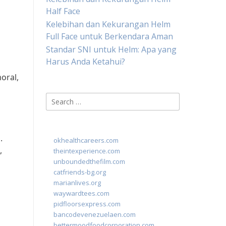
Half Face
Kelebihan dan Kekurangan Helm
Full Face untuk Berkendara Aman
Standar SNI untuk Helm: Apa yang
Harus Anda Ketahui?
oral,
Search
for:
.
okhealthcareers.com
,
theintexperience.com
unboundedthefilm.com
catfriends-bg.org
marianlives.org
waywardtees.com
pidfloorsexpress.com
bancodevenezuelaen.com
bettermoodfoodcorporation.com