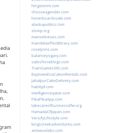
hingstonnt.com
chooseagender.com
hoverboardssale.com
alaskapolitics.com
stsmp.org
manoelneves.com
mandelaeffectlibrary.com
sedia
roselynns.com
ari.
balanceyoganj.com
ha
salesforceblogs.com
TrainGames365.com
BaytownEvaCationRentals.com
JabalpurCakeDelivery.com
an
halobjd.com
dha,
intelligenceqatar.com
n.
PikaPikaApp.com
ental
takecareofbusinessdfw.org
HamadaOfJapan.com
VersifyLifestyle.com
kingscreekadventures.com
ogram
antaeuslabs.com