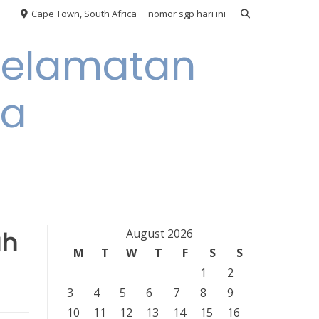
Cape Town, South Africa
nomor sgp hari ini
eselamatan
ra
ah
August 2026
M
T
W
T
F
S
S
1
2
3
4
5
6
7
8
9
10
11
12
13
14
15
16