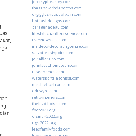
jeremypbeasley.com
thesandwichdepotcos.com
drgiggleshouseofpain.com
hotflashdesigns.com
i
garagenadeau.com
luas
lifestylechauffeurservice.com
akat,
EverNewNails.com
insideoutdecoratingcentre.com
rgai
salvatoresinpoint.com
jovialfloralco.com
johnlscotthometeam.com
u-seehomes.com
watersportslagonissi.com
mischieffashion.com
eduwyre.com
retro-interiors.com
 dan
theblvd-boise.com
ong
fpet2023.org
bdian
e-smart2022.org
ngrc2022.org
leesfamilyfoods.com
t.
lewis-lewis-cpas.com