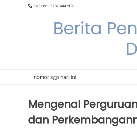
Skip
Call Us: +2782 444 YEAH
to
content
Berita Pe
D
nomor sgp hari ini
Mengenal Perguruan 
dan Perkembangan