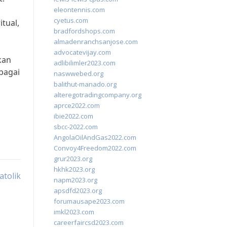
eleontennis.com
cyetus.com
tual,
bradfordshops.com
almadenranchsanjose.com
advocatevijay.com
kan
adlibilimler2023.com
bagai
naswwebed.org
balithut-manado.org
alteregotradingcompany.org
aprce2022.com
ibie2022.com
sbcc-2022.com
AngolaOilAndGas2022.com
Convoy4Freedom2022.com
grur2023.org
hkhk2023.org
atolik
napm2023.org
apsdfd2023.org
forumausape2023.com
imkl2023.com
careerfaircsd2023.com