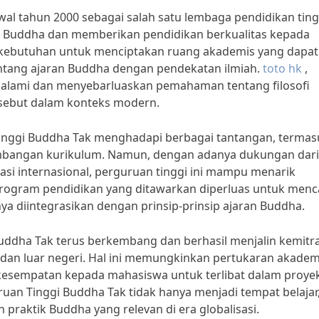
wal tahun 2000 sebagai salah satu lembaga pendidikan ting
 Buddha dan memberikan pendidikan berkualitas kepada
ri kebutuhan untuk menciptakan ruang akademis yang dapat
ntang ajaran Buddha dengan pendekatan ilmiah.
toto hk
,
dalami dan menyebarluaskan pemahaman tentang filosofi
ersebut dalam konteks modern.
inggi Buddha Tak menghadapi berbagai tantangan, termas
bangan kurikulum. Namun, dengan adanya dukungan dari
si internasional, perguruan tinggi ini mampu menarik
program pendidikan yang ditawarkan diperluas untuk men
nya diintegrasikan dengan prinsip-prinsip ajaran Buddha.
Buddha Tak terus berkembang dan berhasil menjalin kemitr
m dan luar negeri. Hal ini memungkinkan pertukaran akadem
i kesempatan kepada mahasiswa untuk terlibat dalam proye
uan Tinggi Buddha Tak tidak hanya menjadi tempat belajar
praktik Buddha yang relevan di era globalisasi.