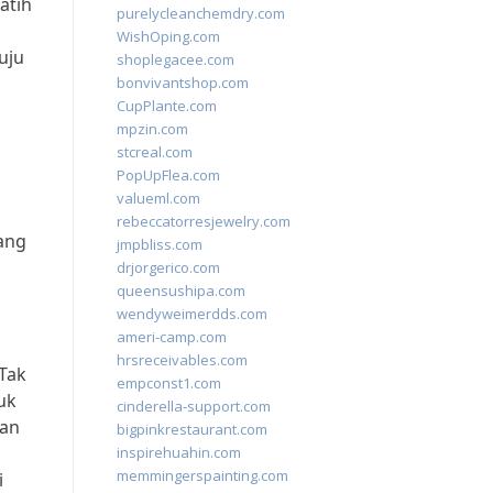
atih
purelycleanchemdry.com
WishOping.com
uju
shoplegacee.com
bonvivantshop.com
CupPlante.com
mpzin.com
stcreal.com
PopUpFlea.com
valueml.com
rebeccatorresjewelry.com
yang
jmpbliss.com
drjorgerico.com
queensushipa.com
wendyweimerdds.com
ameri-camp.com
hrsreceivables.com
Tak
empconst1.com
uk
cinderella-support.com
dan
bigpinkrestaurant.com
inspirehuahin.com
memmingerspainting.com
i