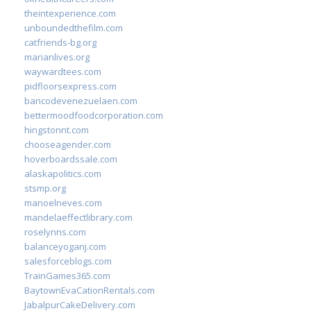
theintexperience.com
unboundedthefilm.com
catfriends-bg.org
marianlives.org
waywardtees.com
pidfloorsexpress.com
bancodevenezuelaen.com
bettermoodfoodcorporation.com
hingstonnt.com
chooseagender.com
hoverboardssale.com
alaskapolitics.com
stsmp.org
manoelneves.com
mandelaeffectlibrary.com
roselynns.com
balanceyoganj.com
salesforceblogs.com
TrainGames365.com
BaytownEvaCationRentals.com
JabalpurCakeDelivery.com