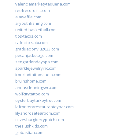
valenciamarketytaqueria.com
reefrecordsllc.com
alawaffle.com
aryouthfishing.com
united-basketball.com
tios-tacos.com
cafecito-satx.com
graduacionviu2023.com
pecanjackstogo.com
zengardendayspa.com
sparklejewelryinc.com
ironcladtattoostudio.com
bruinshome.com
annascleaningsvc.com
wolfcitytattoo.com
oysterbayturkeytrot.com
lafronterarestauranteybar.com
lilyandrosetearoom.com
olivesburgberrypatch.com
theslushkids.com
giobastian.com