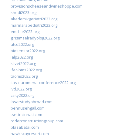
provisionscheeseandwineshoppe.com
khedi2023.org
akademikgeriatri2023.org
marmarapediatri2023.org
emchie2023.org
girisimselradyoloji2022.org
utcd2022.org
biosensor2022.org
ialp2022.org
klivet2022.org
ifac-hms2022.org
taoms2022.org
iias-euromena-conference2022.org
ivd2022.org
csity2022.org
ibsarstudyabroad.com
bennusehgall.com
tsecincinnati.com
roderconstructiongroup.com
plazabatai.com
hawkscayresort.com