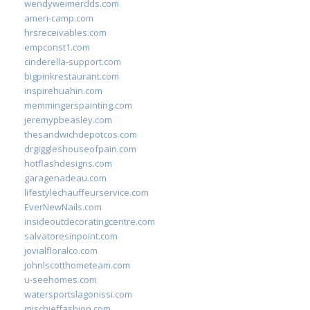
wendyweimerdds.com
ameri-camp.com
hrsreceivables.com
empconst1.com
cinderella-support.com
bigpinkrestaurant.com
inspirehuahin.com
memmingerspainting.com
jeremypbeasley.com
thesandwichdepotcos.com
drgiggleshouseofpain.com
hotflashdesigns.com
garagenadeau.com
lifestylechauffeurservice.com
EverNewNails.com
insideoutdecoratingcentre.com
salvatoresinpoint.com
jovialfloralco.com
johnlscotthometeam.com
u-seehomes.com
watersportslagonissi.com
mischieffashion.com