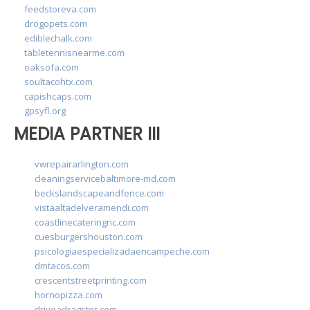
feedstoreva.com
drogopets.com
ediblechalk.com
tabletennisnearme.com
oaksofa.com
soultacohtx.com
capishcaps.com
gpsyfl.org
MEDIA PARTNER III
vwrepairarlington.com
cleaningservicebaltimore-md.com
beckslandscapeandfence.com
vistaaltadelveramendi.com
coastlinecateringnc.com
cuesburgershouston.com
psicologiaespecializadaencampeche.com
dmtacos.com
crescentstreetprinting.com
hornopizza.com
driveadragster.com