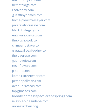
hematologa.com
lizaivanov.com
guesttinyhomes.com
home-plow-by-meyer.com
palatelatincuisine.com
blackdoglegacy.com
eatvivahouston.com
thebigshowok.com
chimeandstave.com
greatwallseafoodny.com
theloverose.com
gabriovoice.com
resinflowart.com
p-sports.net
korsairstreetwear.com
petshopallston.com
avenue26tacos.com
topgglasses.com
broadmoornailsspacoloradosprings.com
missblackpasadena.com
anneskitchen.org