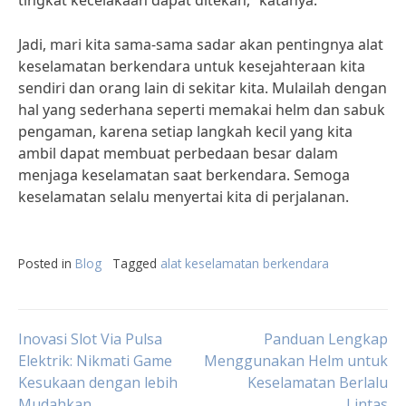
tingkat kecelakaan dapat ditekan,” katanya.
Jadi, mari kita sama-sama sadar akan pentingnya alat
keselamatan berkendara untuk kesejahteraan kita
sendiri dan orang lain di sekitar kita. Mulailah dengan
hal yang sederhana seperti memakai helm dan sabuk
pengaman, karena setiap langkah kecil yang kita
ambil dapat membuat perbedaan besar dalam
menjaga keselamatan saat berkendara. Semoga
keselamatan selalu menyertai kita di perjalanan.
Posted in
Blog
Tagged
alat keselamatan berkendara
Post
Inovasi Slot Via Pulsa
Panduan Lengkap
Elektrik: Nikmati Game
Menggunakan Helm untuk
Kesukaan dengan lebih
Keselamatan Berlalu
navigation
Mudahkan
Lintas