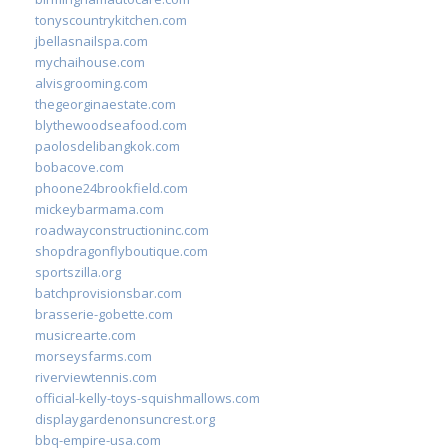
tonyscountrykitchen.com
jbellasnailspa.com
mychaihouse.com
alvisgrooming.com
thegeorginaestate.com
blythewoodseafood.com
paolosdelibangkok.com
bobacove.com
phoone24brookfield.com
mickeybarmama.com
roadwayconstructioninc.com
shopdragonflyboutique.com
sportszilla.org
batchprovisionsbar.com
brasserie-gobette.com
musicrearte.com
morseysfarms.com
riverviewtennis.com
official-kelly-toys-squishmallows.com
displaygardenonsuncrest.org
bbq-empire-usa.com