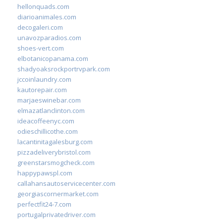
hellonquads.com
diarioanimales.com
decogaleri.com
unavozparadios.com
shoes-vert.com
elbotanicopanama.com
shadyoaksrockportrvpark.com
jccoinlaundry.com
kautorepair.com
marjaeswinebar.com
elmazatlanclinton.com
ideacoffeenyc.com
odieschillicothe.com
lacantinitagalesburg.com
pizzadeliverybristol.com
greenstarsmogcheck.com
happypawspl.com
callahansautoservicecenter.com
georgiascornermarket.com
perfectfit24-7.com
portugalprivatedriver.com