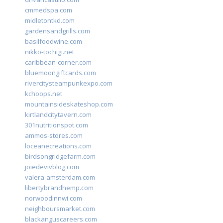
cmmedspa.com
midletontkd.com
gardensandgrills.com
basilfoodwine.com
nikko-tochigi.net
caribbean-corner.com
bluemoongiftcards.com
rivercitysteampunkexpo.com
kchoops.net
mountainsideskateshop.com
kirtlandcitytavern.com
301nutritionspot.com
ammos-stores.com
loceanecreations.com
birdsongridgefarm.com
joiedevivblog.com
valera-amsterdam.com
libertybrandhemp.com
norwoodinnwi.com
neighboursmarket.com
blackanguscareers.com