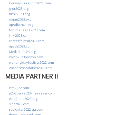
Convoy4Freedom2022.com
grur2023.org
hkhk2023.org
napm2023.org
apsdfd2023.org
forumausape2023.com
imkl2023.com
careerfaircsd2023.com
apsth2023.com
MedItRio2023.org
lcicon2023boston.com
waitangidayfestival2022.com
vacancesscolaires2022.com
MEDIA PARTNER II
isth2022.com
p2b2pabi2023-makassar.com
wocfparis2023.org
sinc2023.com
scdlqatar2022-qa.com
thecolumbiagrill.com