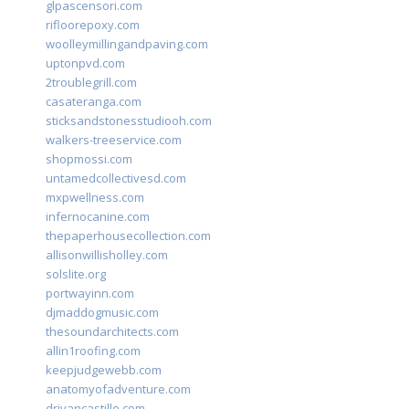
glpascensori.com
rifloorepoxy.com
woolleymillingandpaving.com
uptonpvd.com
2troublegrill.com
casateranga.com
sticksandstonesstudiooh.com
walkers-treeservice.com
shopmossi.com
untamedcollectivesd.com
mxpwellness.com
infernocanine.com
thepaperhousecollection.com
allisonwillisholley.com
solslite.org
portwayinn.com
djmaddogmusic.com
thesoundarchitects.com
allin1roofing.com
keepjudgewebb.com
anatomyofadventure.com
drivancastillo.com