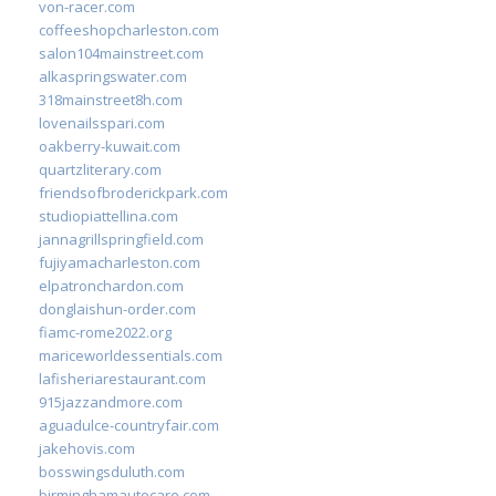
von-racer.com
coffeeshopcharleston.com
salon104mainstreet.com
alkaspringswater.com
318mainstreet8h.com
lovenailsspari.com
oakberry-kuwait.com
quartzliterary.com
friendsofbroderickpark.com
studiopiattellina.com
jannagrillspringfield.com
fujiyamacharleston.com
elpatronchardon.com
donglaishun-order.com
fiamc-rome2022.org
mariceworldessentials.com
lafisheriarestaurant.com
915jazzandmore.com
aguadulce-countryfair.com
jakehovis.com
bosswingsduluth.com
birminghamautocare.com