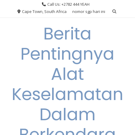
Skip
Call Us: +2782 444 YEAH
to
Cape Town, South Africa
nomor sgp hari ini
content
Berita
Pentingnya
Alat
Keselamatan
Dalam
Berkendara