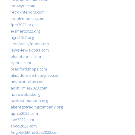
eduwyre.com
retro-interiors.com
theblvd-boise.com
fpet2023.org
e-smart2022.org
ngrc2022.org
leesfamilyfoods.com
lewis-lewis-cpas.com
eleontennis.com
cyetus.com
bradfordshops.com
almadenranchsanjose.com
advocatevijay.com
adlibilimler2023.com
naswwebed.org
balithut-manado.org
alteregotradingcompany.org
aprce2022.com
ibie2022.com
sbcc-2022.com
AngolaOilAndGas2022.com