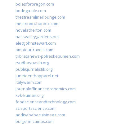
bolesfororegon.com
bodega-ole.com
thestreamlinerlounge.com
mestrinorubanofc.com
novelatherton.com
nassvalleygardens.net
electjohnstewart.com
omptourtravels.com
tribratanews-polreskebumen.com
rsudbayuasih.org
publikjurnalistik.org
juneteenthapparel.net
italywarm.com
journaloffinanceeconomics.com
kvk-kumari.org
foodscienceandtechnology.com
scisportsscience.com
addisababacuisineaz.com
burgerimcamas.com