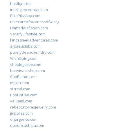
halobjd.com
intelligenceqatar.com
PikaPikaApp.com
takecareofbusinessdfw.org
HamadaOfJapan.com
VersifyLifestyle.com
kingscreekadventures.com
antaeuslabs.com
purelycleanchemdry.com
WishOping.com
shoplegacee.com
bonvivantshop.com
CupPlante.com
mpzin.com
stcreal.com
PopUpFlea.com
valueml.com
rebeccatorresjewelry.com
jmpbliss.com
drjorgerico.com
queensushipa.com