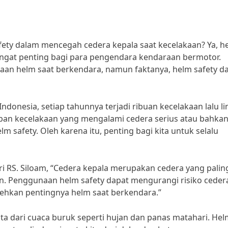
ety dalam mencegah cedera kepala saat kecelakaan? Ya, h
angat penting bagi para pengendara kendaraan bermotor.
n helm saat berkendara, namun faktanya, helm safety d
onesia, setiap tahunnya terjadi ribuan kecelakaan lalu li
ban kecelakaan yang mengalami cedera serius atau bahka
 safety. Oleh karena itu, penting bagi kita untuk selalu
ari RS. Siloam, “Cedera kepala merupakan cedera yang palin
an. Penggunaan helm safety dapat mengurangi risiko ceder
mehkan pentingnya helm saat berkendara.”
kita dari cuaca buruk seperti hujan dan panas matahari. He