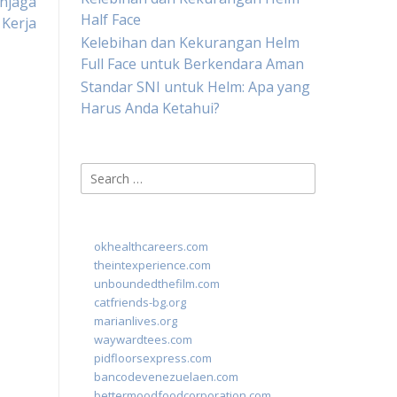
enjaga
Half Face
Kerja
Kelebihan dan Kekurangan Helm
Full Face untuk Berkendara Aman
Standar SNI untuk Helm: Apa yang
Harus Anda Ketahui?
Search
for:
okhealthcareers.com
theintexperience.com
unboundedthefilm.com
catfriends-bg.org
marianlives.org
waywardtees.com
pidfloorsexpress.com
bancodevenezuelaen.com
bettermoodfoodcorporation.com