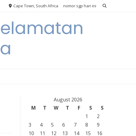
Cape Town, South Africa
nomor sgp hari ini
eselamatan
ra
August 2026
M
T
W
T
F
S
S
1
2
3
4
5
6
7
8
9
10
11
12
13
14
15
16