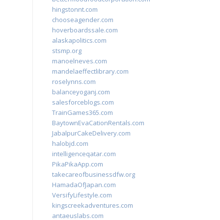
hingstonnt.com
chooseagender.com
hoverboardssale.com
alaskapolitics.com
stsmp.org
manoelneves.com
mandelaeffectlibrary.com
roselynns.com
balanceyoganj.com
salesforceblogs.com
TrainGames365.com
BaytownEvaCationRentals.com
JabalpurCakeDelivery.com
halobjd.com
intelligenceqatar.com
PikaPikaApp.com
takecareofbusinessdfw.org
HamadaOfJapan.com
VersifyLifestyle.com
kingscreekadventures.com
antaeuslabs.com