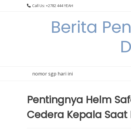
Skip
Call Us: +2782 444 YEAH
to
content
Berita Pe
D
nomor sgp hari ini
Pentingnya Helm Sa
Cedera Kepala Saat