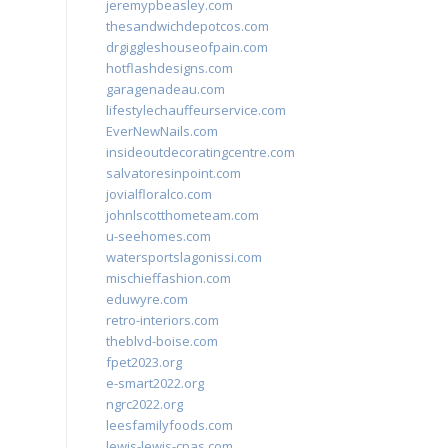
jeremypbeasley.com
thesandwichdepotcos.com
drgiggleshouseofpain.com
hotflashdesigns.com
garagenadeau.com
lifestylechauffeurservice.com
EverNewNails.com
insideoutdecoratingcentre.com
salvatoresinpoint.com
jovialfloralco.com
johnlscotthometeam.com
u-seehomes.com
watersportslagonissi.com
mischieffashion.com
eduwyre.com
retro-interiors.com
theblvd-boise.com
fpet2023.org
e-smart2022.org
ngrc2022.org
leesfamilyfoods.com
lewis-lewis-cpas.com