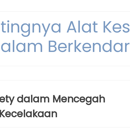
ntingnya Alat K
alam Berkenda
fety dalam Mencegah
 Kecelakaan