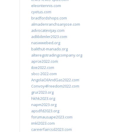
eleontennis.com
cyetus.com
bradfordshops.com
almadenranchsanjose.com
advocatevijay.com
adlibilimler2023.com
naswwebed.org
balithut-manado.org
alteregotradingcompany.org
aprce2022.com
ibie2022.com
sbcc-2022.com
AngolaOilAndGas2022.com
Convoy4Freedom2022.com
grur2023.org
hkhk2023.org
napm2023.org
apsdfd2023.org
forumausape2023.com
imkl2023.com
careerfaircsd2023.com