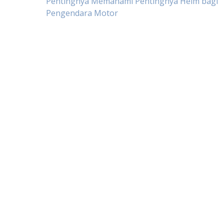
Post
Pentingnya Memahami Pentingnya Helm bagi
Pengendara Motor
navigation