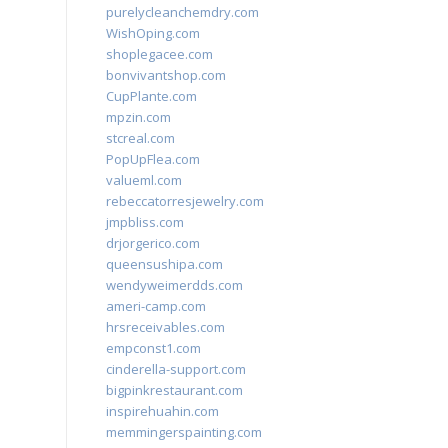
purelycleanchemdry.com
WishOping.com
shoplegacee.com
bonvivantshop.com
CupPlante.com
mpzin.com
stcreal.com
PopUpFlea.com
valueml.com
rebeccatorresjewelry.com
jmpbliss.com
drjorgerico.com
queensushipa.com
wendyweimerdds.com
ameri-camp.com
hrsreceivables.com
empconst1.com
cinderella-support.com
bigpinkrestaurant.com
inspirehuahin.com
memmingerspainting.com