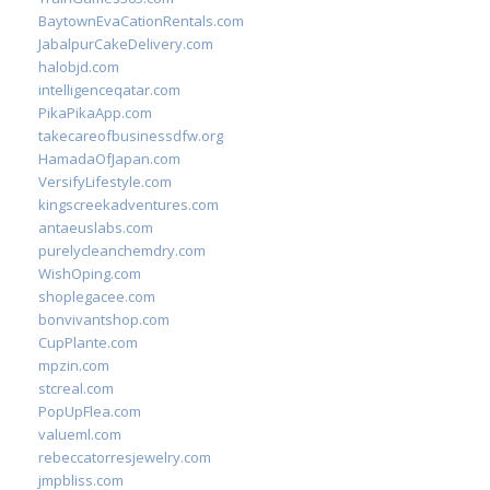
BaytownEvaCationRentals.com
JabalpurCakeDelivery.com
halobjd.com
intelligenceqatar.com
PikaPikaApp.com
takecareofbusinessdfw.org
HamadaOfJapan.com
VersifyLifestyle.com
kingscreekadventures.com
antaeuslabs.com
purelycleanchemdry.com
WishOping.com
shoplegacee.com
bonvivantshop.com
CupPlante.com
mpzin.com
stcreal.com
PopUpFlea.com
valueml.com
rebeccatorresjewelry.com
jmpbliss.com