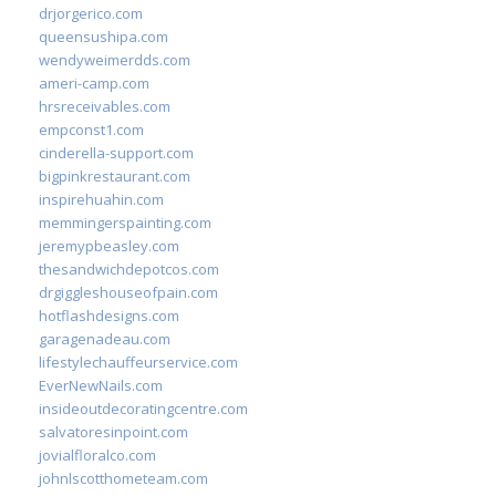
drjorgerico.com
queensushipa.com
wendyweimerdds.com
ameri-camp.com
hrsreceivables.com
empconst1.com
cinderella-support.com
bigpinkrestaurant.com
inspirehuahin.com
memmingerspainting.com
jeremypbeasley.com
thesandwichdepotcos.com
drgiggleshouseofpain.com
hotflashdesigns.com
garagenadeau.com
lifestylechauffeurservice.com
EverNewNails.com
insideoutdecoratingcentre.com
salvatoresinpoint.com
jovialfloralco.com
johnlscotthometeam.com