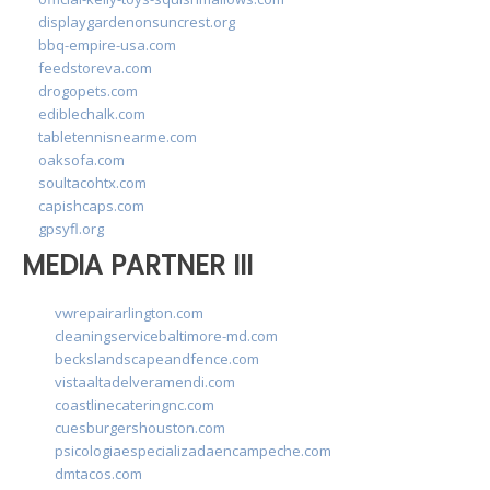
displaygardenonsuncrest.org
bbq-empire-usa.com
feedstoreva.com
drogopets.com
ediblechalk.com
tabletennisnearme.com
oaksofa.com
soultacohtx.com
capishcaps.com
gpsyfl.org
MEDIA PARTNER III
vwrepairarlington.com
cleaningservicebaltimore-md.com
beckslandscapeandfence.com
vistaaltadelveramendi.com
coastlinecateringnc.com
cuesburgershouston.com
psicologiaespecializadaencampeche.com
dmtacos.com