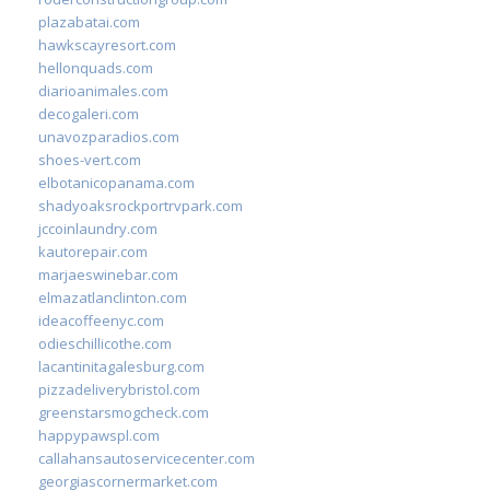
plazabatai.com
hawkscayresort.com
hellonquads.com
diarioanimales.com
decogaleri.com
unavozparadios.com
shoes-vert.com
elbotanicopanama.com
shadyoaksrockportrvpark.com
jccoinlaundry.com
kautorepair.com
marjaeswinebar.com
elmazatlanclinton.com
ideacoffeenyc.com
odieschillicothe.com
lacantinitagalesburg.com
pizzadeliverybristol.com
greenstarsmogcheck.com
happypawspl.com
callahansautoservicecenter.com
georgiascornermarket.com