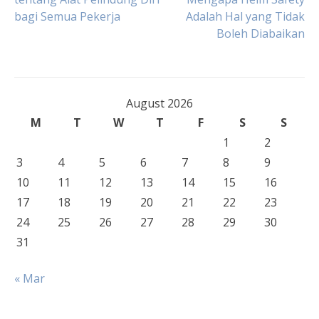
bagi Semua Pekerja
Adalah Hal yang Tidak
navigation
Boleh Diabaikan
August 2026
M
T
W
T
F
S
S
1
2
3
4
5
6
7
8
9
10
11
12
13
14
15
16
17
18
19
20
21
22
23
24
25
26
27
28
29
30
31
« Mar