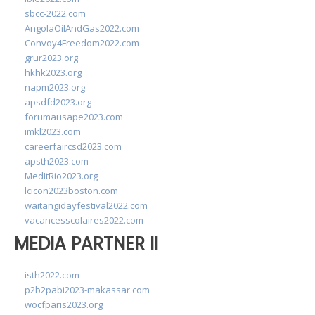
sbcc-2022.com
AngolaOilAndGas2022.com
Convoy4Freedom2022.com
grur2023.org
hkhk2023.org
napm2023.org
apsdfd2023.org
forumausape2023.com
imkl2023.com
careerfaircsd2023.com
apsth2023.com
MedItRio2023.org
lcicon2023boston.com
waitangidayfestival2022.com
vacancesscolaires2022.com
MEDIA PARTNER II
isth2022.com
p2b2pabi2023-makassar.com
wocfparis2023.org