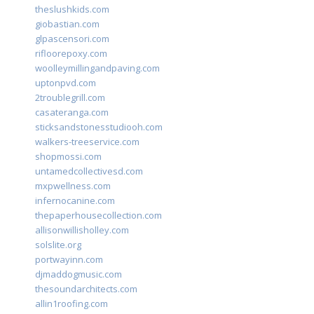
theslushkids.com
giobastian.com
glpascensori.com
rifloorepoxy.com
woolleymillingandpaving.com
uptonpvd.com
2troublegrill.com
casateranga.com
sticksandstonesstudiooh.com
walkers-treeservice.com
shopmossi.com
untamedcollectivesd.com
mxpwellness.com
infernocanine.com
thepaperhousecollection.com
allisonwillisholley.com
solslite.org
portwayinn.com
djmaddogmusic.com
thesoundarchitects.com
allin1roofing.com