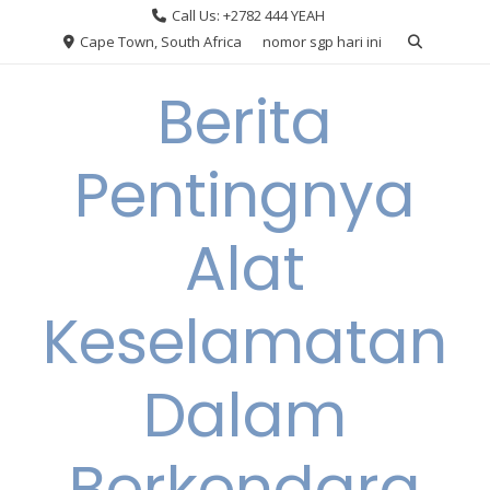
Skip
Call Us: +2782 444 YEAH
to
Cape Town, South Africa
nomor sgp hari ini
content
Berita
Pentingnya
Alat
Keselamatan
Dalam
Berkendara