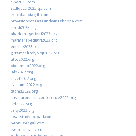
sinc2023.com
scdlqatar2022-qa.com
thecolumbiagrill.com
provisionscheeseandwineshoppe.com
khedi2023.org
akademikgeriatri2023.org
marmarapediatri2023.org
emchie2023.org
girisimselradyoloji2022.org
utcd2022.org
biosensor2022.org
ialp2022.org
klivet2022.org
ifac-hms2022.org
taoms2022.org
iias-euromena-conference2022.org
ivd2022.org
csity2022.org
ibsarstudyabroad.com
bennusehgall.com
tsecincinnati.com
roderconstructiongroup.com