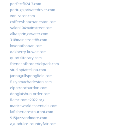
perfectfit24-7.com
portugalprivatedriver.com
von-racer.com
coffeeshopcharleston.com
salon104mainstreet.com
alkaspringswater.com
318mainstreet8h.com
lovenailsspari.com
oakberry-kuwait.com
quartzliterary.com
friendsofbroderickpark.com
studiopiattellina.com
jannagrillspringfield.com
fujiyamacharleston.com
elpatronchardon.com
donglaishun-order.com
fiamc-rome2022.org
mariceworldessentials.com
lafisheriarestaurant.com
915jazzandmore.com
aguadulce-countryfair.com