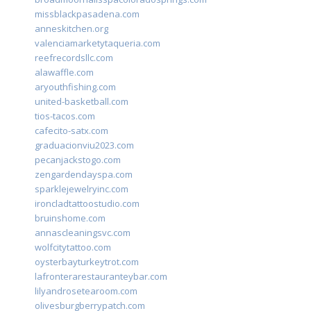
missblackpasadena.com
anneskitchen.org
valenciamarketytaqueria.com
reefrecordsllc.com
alawaffle.com
aryouthfishing.com
united-basketball.com
tios-tacos.com
cafecito-satx.com
graduacionviu2023.com
pecanjackstogo.com
zengardendayspa.com
sparklejewelryinc.com
ironcladtattoostudio.com
bruinshome.com
annascleaningsvc.com
wolfcitytattoo.com
oysterbayturkeytrot.com
lafronterarestauranteybar.com
lilyandrosetearoom.com
olivesburgberrypatch.com