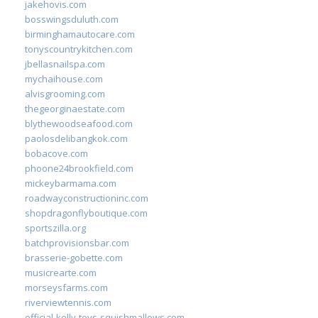
jakehovis.com
bosswingsduluth.com
birminghamautocare.com
tonyscountrykitchen.com
jbellasnailspa.com
mychaihouse.com
alvisgrooming.com
thegeorginaestate.com
blythewoodseafood.com
paolosdelibangkok.com
bobacove.com
phoone24brookfield.com
mickeybarmama.com
roadwayconstructioninc.com
shopdragonflyboutique.com
sportszilla.org
batchprovisionsbar.com
brasserie-gobette.com
musicrearte.com
morseysfarms.com
riverviewtennis.com
official-kelly-toys-squishmallows.com