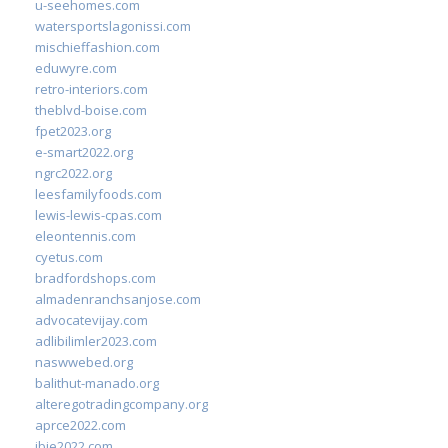
u-seehomes.com
watersportslagonissi.com
mischieffashion.com
eduwyre.com
retro-interiors.com
theblvd-boise.com
fpet2023.org
e-smart2022.org
ngrc2022.org
leesfamilyfoods.com
lewis-lewis-cpas.com
eleontennis.com
cyetus.com
bradfordshops.com
almadenranchsanjose.com
advocatevijay.com
adlibilimler2023.com
naswwebed.org
balithut-manado.org
alteregotradingcompany.org
aprce2022.com
ibie2022.com