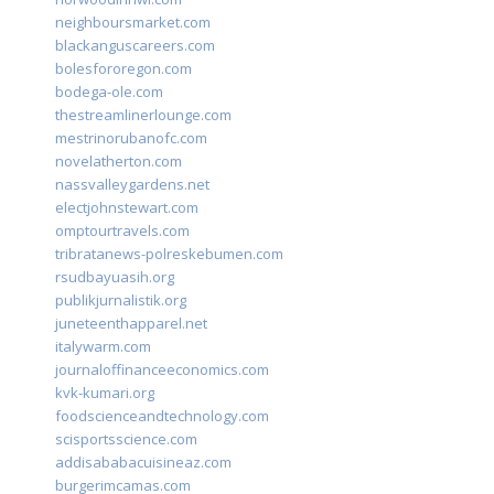
neighboursmarket.com
blackanguscareers.com
bolesfororegon.com
bodega-ole.com
thestreamlinerlounge.com
mestrinorubanofc.com
novelatherton.com
nassvalleygardens.net
electjohnstewart.com
omptourtravels.com
tribratanews-polreskebumen.com
rsudbayuasih.org
publikjurnalistik.org
juneteenthapparel.net
italywarm.com
journaloffinanceeconomics.com
kvk-kumari.org
foodscienceandtechnology.com
scisportsscience.com
addisababacuisineaz.com
burgerimcamas.com