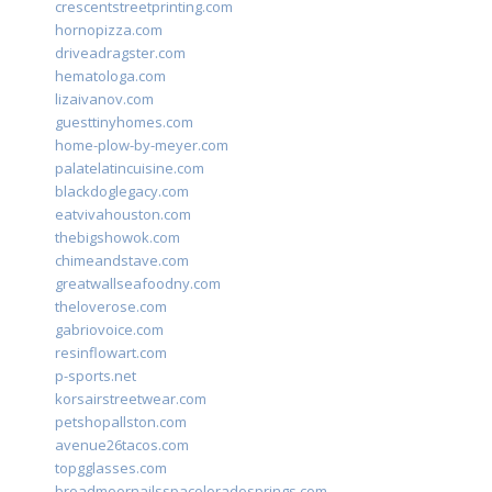
crescentstreetprinting.com
hornopizza.com
driveadragster.com
hematologa.com
lizaivanov.com
guesttinyhomes.com
home-plow-by-meyer.com
palatelatincuisine.com
blackdoglegacy.com
eatvivahouston.com
thebigshowok.com
chimeandstave.com
greatwallseafoodny.com
theloverose.com
gabriovoice.com
resinflowart.com
p-sports.net
korsairstreetwear.com
petshopallston.com
avenue26tacos.com
topgglasses.com
broadmoornailsspacoloradosprings.com