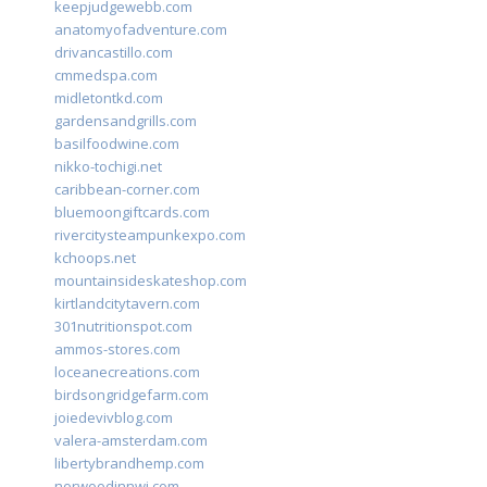
keepjudgewebb.com
anatomyofadventure.com
drivancastillo.com
cmmedspa.com
midletontkd.com
gardensandgrills.com
basilfoodwine.com
nikko-tochigi.net
caribbean-corner.com
bluemoongiftcards.com
rivercitysteampunkexpo.com
kchoops.net
mountainsideskateshop.com
kirtlandcitytavern.com
301nutritionspot.com
ammos-stores.com
loceanecreations.com
birdsongridgefarm.com
joiedevivblog.com
valera-amsterdam.com
libertybrandhemp.com
norwoodinnwi.com