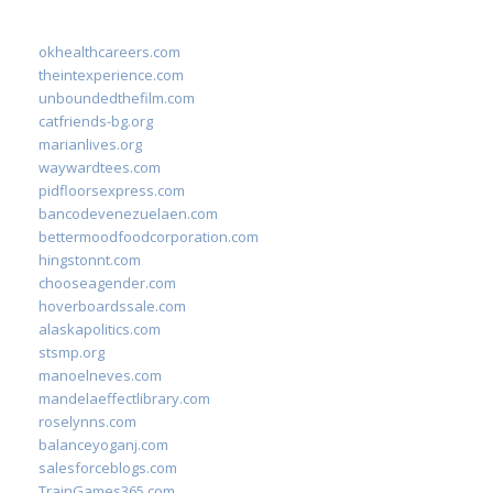
okhealthcareers.com
theintexperience.com
unboundedthefilm.com
catfriends-bg.org
marianlives.org
waywardtees.com
pidfloorsexpress.com
bancodevenezuelaen.com
bettermoodfoodcorporation.com
hingstonnt.com
chooseagender.com
hoverboardssale.com
alaskapolitics.com
stsmp.org
manoelneves.com
mandelaeffectlibrary.com
roselynns.com
balanceyoganj.com
salesforceblogs.com
TrainGames365.com