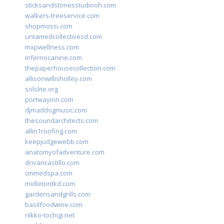
sticksandstonesstudiooh.com
walkers-treeservice.com
shopmossi.com
untamedcollectivesd.com
mxpwellness.com
infernocanine.com
thepaperhousecollection.com
allisonwillisholley.com
solslite.org
portwayinn.com
djmaddogmusic.com
thesoundarchitects.com
allin1roofing.com
keepjudgewebb.com
anatomyofadventure.com
drivancastillo.com
cmmedspa.com
midletontkd.com
gardensandgrills.com
basilfoodwine.com
nikko-tochigi.net