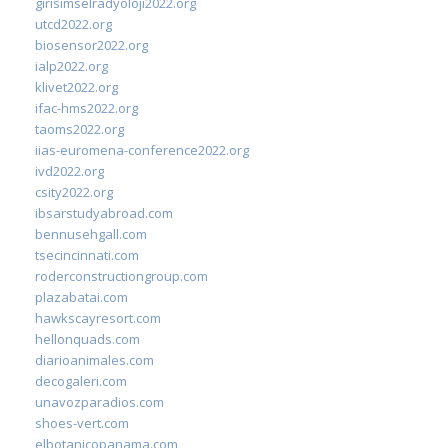
girisimselradyoloji2022.org
utcd2022.org
biosensor2022.org
ialp2022.org
klivet2022.org
ifac-hms2022.org
taoms2022.org
iias-euromena-conference2022.org
ivd2022.org
csity2022.org
ibsarstudyabroad.com
bennusehgall.com
tsecincinnati.com
roderconstructiongroup.com
plazabatai.com
hawkscayresort.com
hellonquads.com
diarioanimales.com
decogaleri.com
unavozparadios.com
shoes-vert.com
elbotanicopanama.com