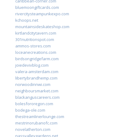
caribbean-corner.com
bluemoongiftcards.com
rivercitysteampunkexpo.com
kchoops.net
mountainsideskateshop.com
kirtlandcitytavern.com
301nutritionspot.com
ammos-stores.com
loceanecreations.com
birdsongridgefarm.com
joiedevivblog.com
valera-amsterdam.com
libertybrandhemp.com
norwoodinnwi.com
neighboursmarket.com
blackanguscareers.com
bolesfororegon.com
bodega-ole.com
thestreamlinerlounge.com
mestrinorubanofc.com
novelatherton.com
nassvalleygardens.net