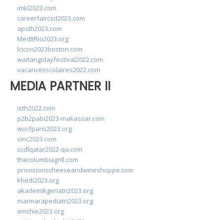
imkl2023.com
careerfaircsd2023.com
apsth2023.com
MedItRio2023.org
lcicon2023boston.com
waitangidayfestival2022.com
vacancesscolaires2022.com
MEDIA PARTNER II
isth2022.com
p2b2pabi2023-makassar.com
wocfparis2023.org
sinc2023.com
scdlqatar2022-qa.com
thecolumbiagrill.com
provisionscheeseandwineshoppe.com
khedi2023.org
akademikgeriatri2023.org
marmarapediatri2023.org
emchie2023.org