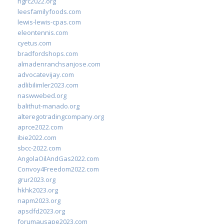
ngrc2022.org
leesfamilyfoods.com
lewis-lewis-cpas.com
eleontennis.com
cyetus.com
bradfordshops.com
almadenranchsanjose.com
advocatevijay.com
adlibilimler2023.com
naswwebed.org
balithut-manado.org
alteregotradingcompany.org
aprce2022.com
ibie2022.com
sbcc-2022.com
AngolaOilAndGas2022.com
Convoy4Freedom2022.com
grur2023.org
hkhk2023.org
napm2023.org
apsdfd2023.org
forumausape2023.com