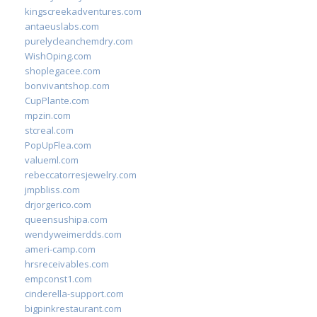
kingscreekadventures.com
antaeuslabs.com
purelycleanchemdry.com
WishOping.com
shoplegacee.com
bonvivantshop.com
CupPlante.com
mpzin.com
stcreal.com
PopUpFlea.com
valueml.com
rebeccatorresjewelry.com
jmpbliss.com
drjorgerico.com
queensushipa.com
wendyweimerdds.com
ameri-camp.com
hrsreceivables.com
empconst1.com
cinderella-support.com
bigpinkrestaurant.com