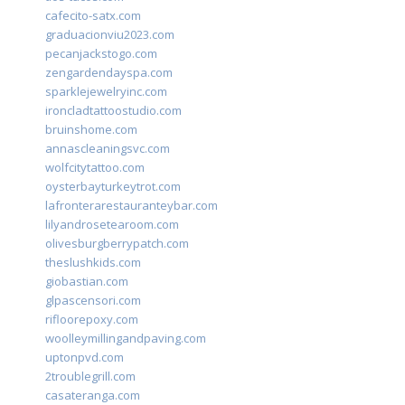
cafecito-satx.com
graduacionviu2023.com
pecanjackstogo.com
zengardendayspa.com
sparklejewelryinc.com
ironcladtattoostudio.com
bruinshome.com
annascleaningsvc.com
wolfcitytattoo.com
oysterbayturkeytrot.com
lafronterarestauranteybar.com
lilyandrosetearoom.com
olivesburgberrypatch.com
theslushkids.com
giobastian.com
glpascensori.com
rifloorepoxy.com
woolleymillingandpaving.com
uptonpvd.com
2troublegrill.com
casateranga.com