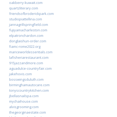
oakberry-kuwait.com
quartzliterary.com
friendsofbroderickpark.com
studiopiattellina.com
jannagrillspringfield.com
fujiyamacharleston.com
elpatronchardon.com
donglaishun-order.com
fiamc-rome2022.org
mariceworldessentials.com
lafisheriarestaurant.com
915jazzandmore.com
aguadulce-countryfair.com
jakehovis.com
bosswingsduluth.com
birminghamautocare.com
tonyscountrykitchen.com
jbellasnailspa.com
mychaihouse.com
alvisgrooming.com
thegeorginaestate.com