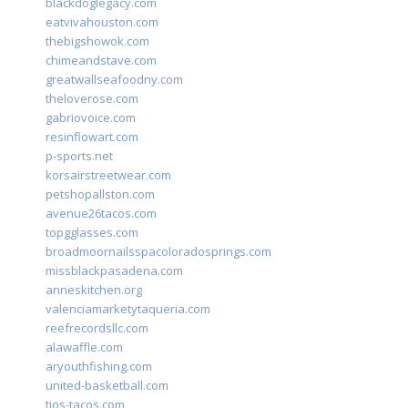
blackdoglegacy.com
eatvivahouston.com
thebigshowok.com
chimeandstave.com
greatwallseafoodny.com
theloverose.com
gabriovoice.com
resinflowart.com
p-sports.net
korsairstreetwear.com
petshopallston.com
avenue26tacos.com
topgglasses.com
broadmoornailsspacoloradosprings.com
missblackpasadena.com
anneskitchen.org
valenciamarketytaqueria.com
reefrecordsllc.com
alawaffle.com
aryouthfishing.com
united-basketball.com
tios-tacos.com