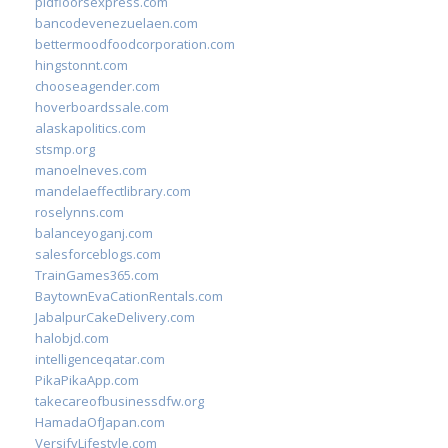
pidfloorsexpress.com
bancodevenezuelaen.com
bettermoodfoodcorporation.com
hingstonnt.com
chooseagender.com
hoverboardssale.com
alaskapolitics.com
stsmp.org
manoelneves.com
mandelaeffectlibrary.com
roselynns.com
balanceyoganj.com
salesforceblogs.com
TrainGames365.com
BaytownEvaCationRentals.com
JabalpurCakeDelivery.com
halobjd.com
intelligenceqatar.com
PikaPikaApp.com
takecareofbusinessdfw.org
HamadaOfJapan.com
VersifyLifestyle.com