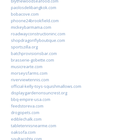
blythewoodseafood.com
paolosdelibangkok.com
bobacove.com
phoone24brookfield.com
mickeybarmama.com
roadwayconstructioninc.com
shopdragonflyboutique.com
sportszilla.org
batchprovisionsbar.com
brasserie-gobette.com
musicrearte.com
morseysfarms.com
riverviewtennis.com
official-kelly-toys-squishmallows.com
displaygardenonsuncrest.org
bbq-empire-usa.com
feedstoreva.com
drogopets.com
ediblechalk.com
tabletennisnearme.com
oaksofa.com
soultacohtx.com