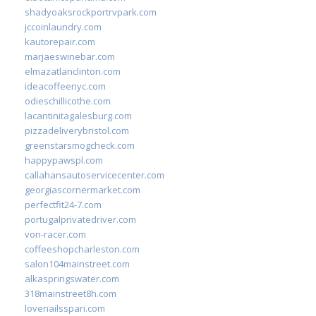
shadyoaksrockportrvpark.com
jccoinlaundry.com
kautorepair.com
marjaeswinebar.com
elmazatlanclinton.com
ideacoffeenyc.com
odieschillicothe.com
lacantinitagalesburg.com
pizzadeliverybristol.com
greenstarsmogcheck.com
happypawspl.com
callahansautoservicecenter.com
georgiascornermarket.com
perfectfit24-7.com
portugalprivatedriver.com
von-racer.com
coffeeshopcharleston.com
salon104mainstreet.com
alkaspringswater.com
318mainstreet8h.com
lovenailsspari.com