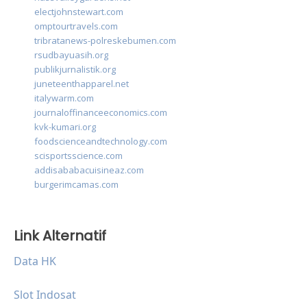
electjohnstewart.com
omptourtravels.com
tribratanews-polreskebumen.com
rsudbayuasih.org
publikjurnalistik.org
juneteenthapparel.net
italywarm.com
journaloffinanceeconomics.com
kvk-kumari.org
foodscienceandtechnology.com
scisportsscience.com
addisababacuisineaz.com
burgerimcamas.com
Link Alternatif
Data HK
Slot Indosat