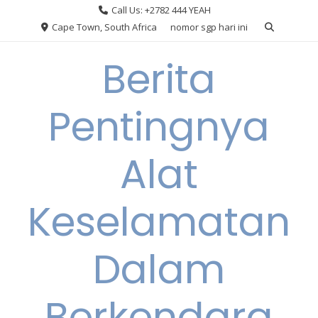
Skip
Call Us: +2782 444 YEAH
to
Cape Town, South Africa
nomor sgp hari ini
content
Berita
Pentingnya
Alat
Keselamatan
Dalam
Berkendara