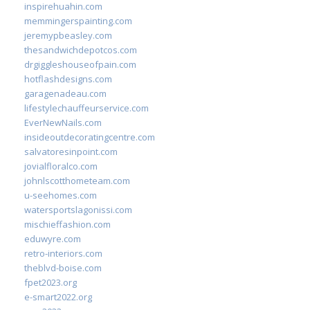
inspirehuahin.com
memmingerspainting.com
jeremypbeasley.com
thesandwichdepotcos.com
drgiggleshouseofpain.com
hotflashdesigns.com
garagenadeau.com
lifestylechauffeurservice.com
EverNewNails.com
insideoutdecoratingcentre.com
salvatoresinpoint.com
jovialfloralco.com
johnlscotthometeam.com
u-seehomes.com
watersportslagonissi.com
mischieffashion.com
eduwyre.com
retro-interiors.com
theblvd-boise.com
fpet2023.org
e-smart2022.org