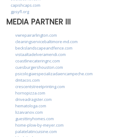
capishcaps.com
gpsyfl.org
MEDIA PARTNER III
vwrepairarlington.com
cleaningservicebaltimore-md.com
beckslandscapeandfence.com
vistaaltadelveramendi.com
coastlinecateringnc.com
cuesburgershouston.com
psicologiaespecializadaencampeche.com
dmtacos.com
crescentstreetprinting.com
hornopizza.com
driveadragster.com
hematologa.com
lizaivanov.com
guesttinyhomes.com
home-plow-by-meyer.com
palatelatincuisine.com