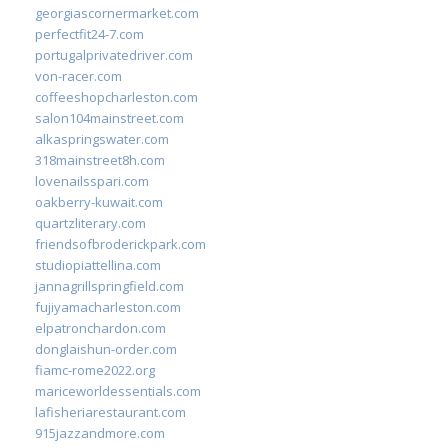
georgiascornermarket.com
perfectfit24-7.com
portugalprivatedriver.com
von-racer.com
coffeeshopcharleston.com
salon104mainstreet.com
alkaspringswater.com
318mainstreet8h.com
lovenailsspari.com
oakberry-kuwait.com
quartzliterary.com
friendsofbroderickpark.com
studiopiattellina.com
jannagrillspringfield.com
fujiyamacharleston.com
elpatronchardon.com
donglaishun-order.com
fiamc-rome2022.org
mariceworldessentials.com
lafisheriarestaurant.com
915jazzandmore.com