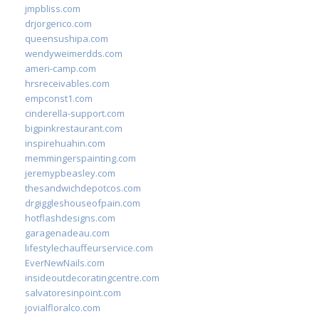
jmpbliss.com
drjorgerico.com
queensushipa.com
wendyweimerdds.com
ameri-camp.com
hrsreceivables.com
empconst1.com
cinderella-support.com
bigpinkrestaurant.com
inspirehuahin.com
memmingerspainting.com
jeremypbeasley.com
thesandwichdepotcos.com
drgiggleshouseofpain.com
hotflashdesigns.com
garagenadeau.com
lifestylechauffeurservice.com
EverNewNails.com
insideoutdecoratingcentre.com
salvatoresinpoint.com
jovialfloralco.com