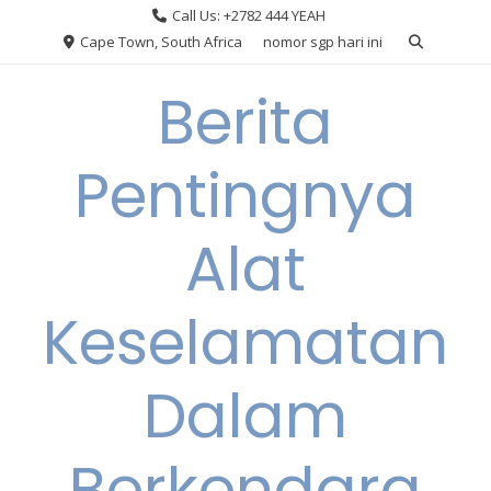
Skip
Call Us: +2782 444 YEAH
to
Cape Town, South Africa
nomor sgp hari ini
content
Berita
Pentingnya
Alat
Keselamatan
Dalam
Berkendara