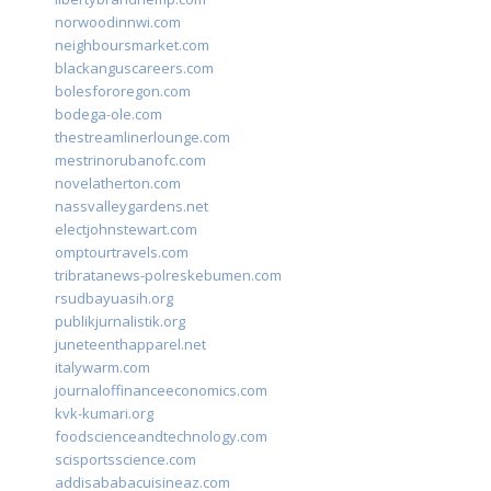
norwoodinnwi.com
neighboursmarket.com
blackanguscareers.com
bolesfororegon.com
bodega-ole.com
thestreamlinerlounge.com
mestrinorubanofc.com
novelatherton.com
nassvalleygardens.net
electjohnstewart.com
omptourtravels.com
tribratanews-polreskebumen.com
rsudbayuasih.org
publikjurnalistik.org
juneteenthapparel.net
italywarm.com
journaloffinanceeconomics.com
kvk-kumari.org
foodscienceandtechnology.com
scisportsscience.com
addisababacuisineaz.com