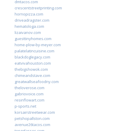
dmtacos.com
crescentstreetprinting.com
hornopizza.com
driveadragster.com
hematologa.com
lizaivanov.com
guesttinyhomes.com
home-plow-by-meyer.com
palatelatincuisine.com
blackdoglegacy.com
eatvivahouston.com
thebigshowok.com
chimeandstave.com
greatwallseafoodny.com
theloverose.com
gabriovoice.com
resinflowart.com
p-sports.net
korsairstreetwear.com
petshopallston.com
avenue26tacos.com
topgglasses.com