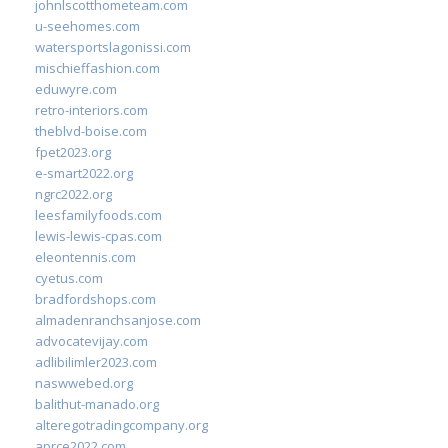
johnlscotthometeam.com
u-seehomes.com
watersportslagonissi.com
mischieffashion.com
eduwyre.com
retro-interiors.com
theblvd-boise.com
fpet2023.org
e-smart2022.org
ngrc2022.org
leesfamilyfoods.com
lewis-lewis-cpas.com
eleontennis.com
cyetus.com
bradfordshops.com
almadenranchsanjose.com
advocatevijay.com
adlibilimler2023.com
naswwebed.org
balithut-manado.org
alteregotradingcompany.org
aprce2022.com