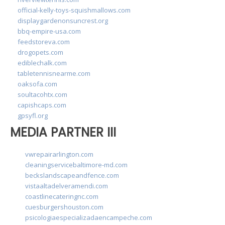
official-kelly-toys-squishmallows.com
displaygardenonsuncrest.org
bbq-empire-usa.com
feedstoreva.com
drogopets.com
ediblechalk.com
tabletennisnearme.com
oaksofa.com
soultacohtx.com
capishcaps.com
gpsyfl.org
MEDIA PARTNER III
vwrepairarlington.com
cleaningservicebaltimore-md.com
beckslandscapeandfence.com
vistaaltadelveramendi.com
coastlinecateringnc.com
cuesburgershouston.com
psicologiaespecializadaencampeche.com