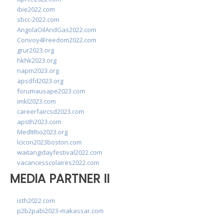
ibie2022.com
sbcc-2022.com
AngolaOilAndGas2022.com
Convoy4Freedom2022.com
grur2023.org
hkhk2023.org
napm2023.org
apsdfd2023.org
forumausape2023.com
imkl2023.com
careerfaircsd2023.com
apsth2023.com
MedItRio2023.org
lcicon2023boston.com
waitangidayfestival2022.com
vacancesscolaires2022.com
MEDIA PARTNER II
isth2022.com
p2b2pabi2023-makassar.com