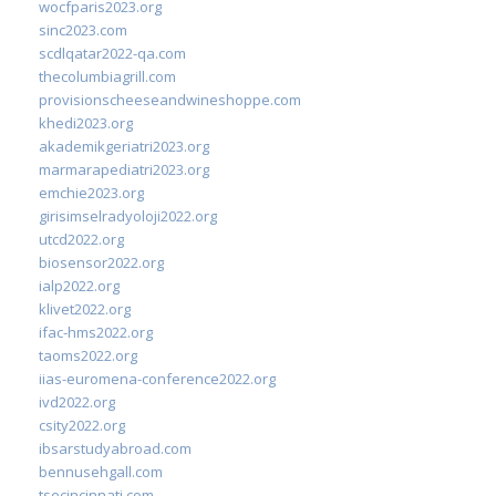
wocfparis2023.org
sinc2023.com
scdlqatar2022-qa.com
thecolumbiagrill.com
provisionscheeseandwineshoppe.com
khedi2023.org
akademikgeriatri2023.org
marmarapediatri2023.org
emchie2023.org
girisimselradyoloji2022.org
utcd2022.org
biosensor2022.org
ialp2022.org
klivet2022.org
ifac-hms2022.org
taoms2022.org
iias-euromena-conference2022.org
ivd2022.org
csity2022.org
ibsarstudyabroad.com
bennusehgall.com
tsecincinnati.com