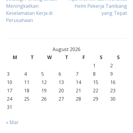
Post
Meningkatkan
Helm Pekerja Tambang
Keselamatan Kerja di
yang Tepat
navigation
Perusahaan
August 2026
M
T
W
T
F
S
S
1
2
3
4
5
6
7
8
9
10
11
12
13
14
15
16
17
18
19
20
21
22
23
24
25
26
27
28
29
30
31
« Mar