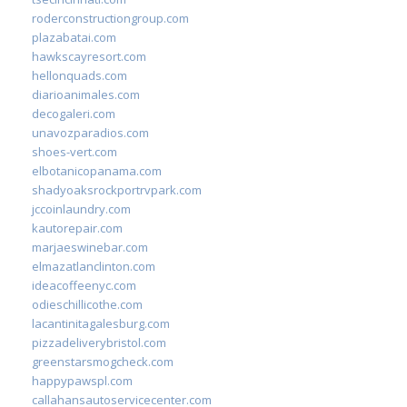
roderconstructiongroup.com
plazabatai.com
hawkscayresort.com
hellonquads.com
diarioanimales.com
decogaleri.com
unavozparadios.com
shoes-vert.com
elbotanicopanama.com
shadyoaksrockportrvpark.com
jccoinlaundry.com
kautorepair.com
marjaeswinebar.com
elmazatlanclinton.com
ideacoffeenyc.com
odieschillicothe.com
lacantinitagalesburg.com
pizzadeliverybristol.com
greenstarsmogcheck.com
happypawspl.com
callahansautoservicecenter.com