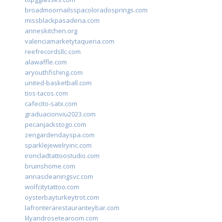
broadmoornailsspacoloradosprings.com
missblackpasadena.com
anneskitchen.org
valenciamarketytaqueria.com
reefrecordsllc.com
alawaffle.com
aryouthfishing.com
united-basketball.com
tios-tacos.com
cafecito-satx.com
graduacionviu2023.com
pecanjackstogo.com
zengardendayspa.com
sparklejewelryinc.com
ironcladtattoostudio.com
bruinshome.com
annascleaningsvc.com
wolfcitytattoo.com
oysterbayturkeytrot.com
lafronterarestauranteybar.com
lilyandrosetearoom.com