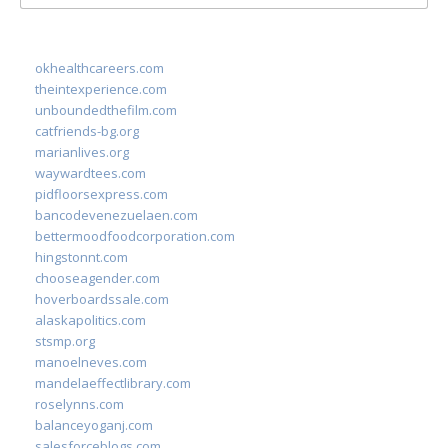
for:
okhealthcareers.com
theintexperience.com
unboundedthefilm.com
catfriends-bg.org
marianlives.org
waywardtees.com
pidfloorsexpress.com
bancodevenezuelaen.com
bettermoodfoodcorporation.com
hingstonnt.com
chooseagender.com
hoverboardssale.com
alaskapolitics.com
stsmp.org
manoelneves.com
mandelaeffectlibrary.com
roselynns.com
balanceyoganj.com
salesforceblogs.com