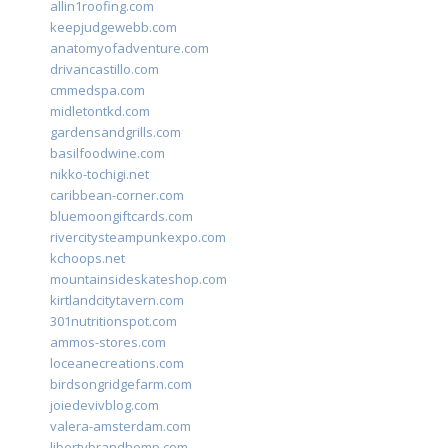
allin1roofing.com
keepjudgewebb.com
anatomyofadventure.com
drivancastillo.com
cmmedspa.com
midletontkd.com
gardensandgrills.com
basilfoodwine.com
nikko-tochigi.net
caribbean-corner.com
bluemoongiftcards.com
rivercitysteampunkexpo.com
kchoops.net
mountainsideskateshop.com
kirtlandcitytavern.com
301nutritionspot.com
ammos-stores.com
loceanecreations.com
birdsongridgefarm.com
joiedevivblog.com
valera-amsterdam.com
libertybrandhemp.com