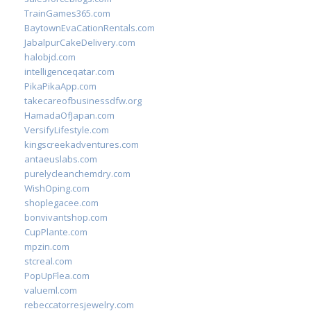
TrainGames365.com
BaytownEvaCationRentals.com
JabalpurCakeDelivery.com
halobjd.com
intelligenceqatar.com
PikaPikaApp.com
takecareofbusinessdfw.org
HamadaOfJapan.com
VersifyLifestyle.com
kingscreekadventures.com
antaeuslabs.com
purelycleanchemdry.com
WishOping.com
shoplegacee.com
bonvivantshop.com
CupPlante.com
mpzin.com
stcreal.com
PopUpFlea.com
valueml.com
rebeccatorresjewelry.com