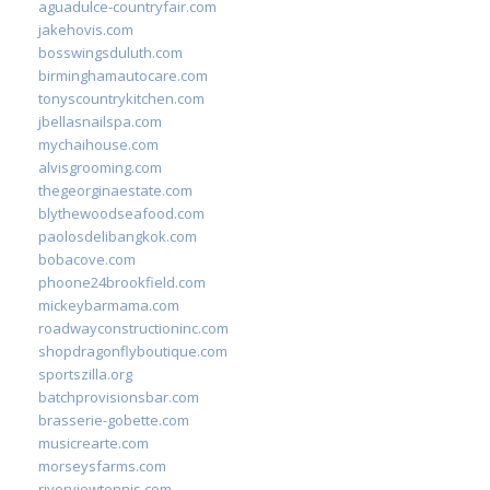
aguadulce-countryfair.com
jakehovis.com
bosswingsduluth.com
birminghamautocare.com
tonyscountrykitchen.com
jbellasnailspa.com
mychaihouse.com
alvisgrooming.com
thegeorginaestate.com
blythewoodseafood.com
paolosdelibangkok.com
bobacove.com
phoone24brookfield.com
mickeybarmama.com
roadwayconstructioninc.com
shopdragonflyboutique.com
sportszilla.org
batchprovisionsbar.com
brasserie-gobette.com
musicrearte.com
morseysfarms.com
riverviewtennis.com