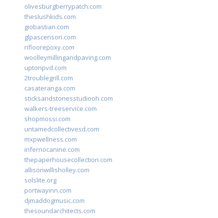
olivesburgberrypatch.com
theslushkids.com
giobastian.com
glpascensori.com
rifloorepoxy.com
woolleymillingandpaving.com
uptonpvd.com
2troublegrill.com
casateranga.com
sticksandstonesstudiooh.com
walkers-treeservice.com
shopmossi.com
untamedcollectivesd.com
mxpwellness.com
infernocanine.com
thepaperhousecollection.com
allisonwillisholley.com
solslite.org
portwayinn.com
djmaddogmusic.com
thesoundarchitects.com