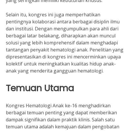
yang seringkali memiliki kebutuhan khusus.
Selain itu, kongres ini juga memperhatikan
pentingnya kolaborasi antara berbagai disiplin ilmu
dan institusi. Dengan mengumpulkan para ahli dari
berbagai latar belakang, diharapkan akan muncul
solusi yang lebih komprehensif dalam menghadapi
tantangan penyakit hematologi anak. Penelitian yang
dipresentasikan di kongres ini mencerminkan upaya
kolektif untuk meningkatkan kualitas hidup anak-
anak yang menderita gangguan hematologi.
Temuan Utama
Kongres Hematologi Anak ke-16 menghadirkan
berbagai temuan penting yang dapat memberikan
dampak signifikan dalam praktik klinis. Salah satu
temuan utama adalah kemajuan dalam pengobatan