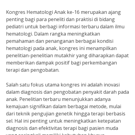
Kongres Hematologi Anak ke-16 merupakan ajang
penting bagi para peneliti dan praktisi di bidang
pediatri untuk berbagi informasi terbaru dalam ilmu
hematologi. Dalam rangka meningkatkan
pemahaman dan penanganan berbagai kondisi
hematologi pada anak, kongres ini menampilkan
penelitian-penelitian mutakhir yang diharapkan dapat
memberikan dampak positif bagi perkembangan
terapi dan pengobatan.
Salah satu fokus utama kongres ini adalah inovasi
dalam diagnosis dan pengobatan penyakit darah pada
anak. Penelitian terbaru menunjukkan adanya
kemajuan signifikan dalam berbagai metode, mulai
dari teknik pengujian genetik hingga terapi berbasis
sel. Hal ini penting untuk meningkatkan ketepatan
diagnosis dan efektivitas terapi bagi pasien muda