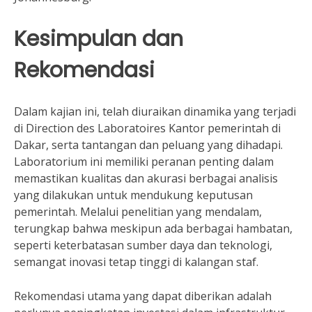
Kesimpulan dan
Rekomendasi
Dalam kajian ini, telah diuraikan dinamika yang terjadi
di Direction des Laboratoires Kantor pemerintah di
Dakar, serta tantangan dan peluang yang dihadapi.
Laboratorium ini memiliki peranan penting dalam
memastikan kualitas dan akurasi berbagai analisis
yang dilakukan untuk mendukung keputusan
pemerintah. Melalui penelitian yang mendalam,
terungkap bahwa meskipun ada berbagai hambatan,
seperti keterbatasan sumber daya dan teknologi,
semangat inovasi tetap tinggi di kalangan staf.
Rekomendasi utama yang dapat diberikan adalah