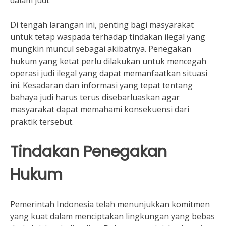
dalam judi.
Di tengah larangan ini, penting bagi masyarakat
untuk tetap waspada terhadap tindakan ilegal yang
mungkin muncul sebagai akibatnya. Penegakan
hukum yang ketat perlu dilakukan untuk mencegah
operasi judi ilegal yang dapat memanfaatkan situasi
ini. Kesadaran dan informasi yang tepat tentang
bahaya judi harus terus disebarluaskan agar
masyarakat dapat memahami konsekuensi dari
praktik tersebut.
Tindakan Penegakan
Hukum
Pemerintah Indonesia telah menunjukkan komitmen
yang kuat dalam menciptakan lingkungan yang bebas