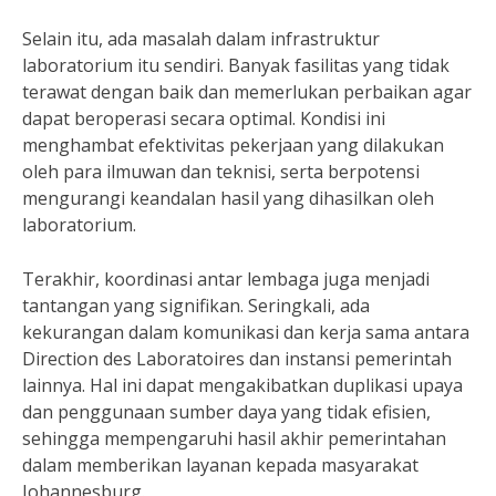
Selain itu, ada masalah dalam infrastruktur
laboratorium itu sendiri. Banyak fasilitas yang tidak
terawat dengan baik dan memerlukan perbaikan agar
dapat beroperasi secara optimal. Kondisi ini
menghambat efektivitas pekerjaan yang dilakukan
oleh para ilmuwan dan teknisi, serta berpotensi
mengurangi keandalan hasil yang dihasilkan oleh
laboratorium.
Terakhir, koordinasi antar lembaga juga menjadi
tantangan yang signifikan. Seringkali, ada
kekurangan dalam komunikasi dan kerja sama antara
Direction des Laboratoires dan instansi pemerintah
lainnya. Hal ini dapat mengakibatkan duplikasi upaya
dan penggunaan sumber daya yang tidak efisien,
sehingga mempengaruhi hasil akhir pemerintahan
dalam memberikan layanan kepada masyarakat
Johannesburg.