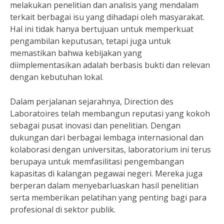
melakukan penelitian dan analisis yang mendalam
terkait berbagai isu yang dihadapi oleh masyarakat.
Hal ini tidak hanya bertujuan untuk memperkuat
pengambilan keputusan, tetapi juga untuk
memastikan bahwa kebijakan yang
diimplementasikan adalah berbasis bukti dan relevan
dengan kebutuhan lokal.
Dalam perjalanan sejarahnya, Direction des
Laboratoires telah membangun reputasi yang kokoh
sebagai pusat inovasi dan penelitian. Dengan
dukungan dari berbagai lembaga internasional dan
kolaborasi dengan universitas, laboratorium ini terus
berupaya untuk memfasilitasi pengembangan
kapasitas di kalangan pegawai negeri. Mereka juga
berperan dalam menyebarluaskan hasil penelitian
serta memberikan pelatihan yang penting bagi para
profesional di sektor publik.