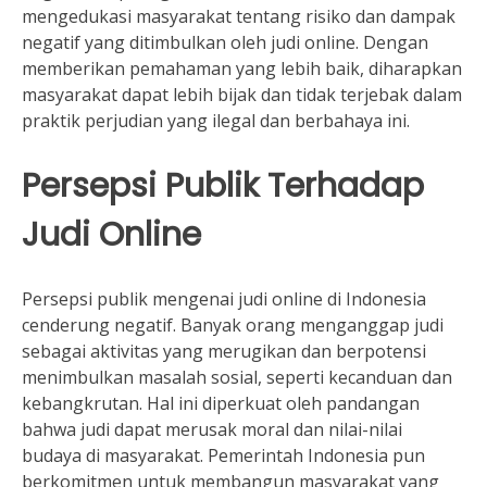
mengedukasi masyarakat tentang risiko dan dampak
negatif yang ditimbulkan oleh judi online. Dengan
memberikan pemahaman yang lebih baik, diharapkan
masyarakat dapat lebih bijak dan tidak terjebak dalam
praktik perjudian yang ilegal dan berbahaya ini.
Persepsi Publik Terhadap
Judi Online
Persepsi publik mengenai judi online di Indonesia
cenderung negatif. Banyak orang menganggap judi
sebagai aktivitas yang merugikan dan berpotensi
menimbulkan masalah sosial, seperti kecanduan dan
kebangkrutan. Hal ini diperkuat oleh pandangan
bahwa judi dapat merusak moral dan nilai-nilai
budaya di masyarakat. Pemerintah Indonesia pun
berkomitmen untuk membangun masyarakat yang