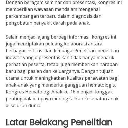
Dengan beragam seminar dan presentasi, kongres ini
memberikan wawasan mendalam mengenai
perkembangan terbaru dalam diagnosis dan
pengobatan penyakit darah pada anak.
Selain menjadi ajang berbagi informasi, kongres ini
juga menciptakan peluang kolaborasi antara
berbagai institusi dan lembaga. Penelitian-penelitian
inovatif yang dipresentasikan tidak hanya menarik
perhatian peserta, tetapi juga memberikan harapan
baru bagi pasien dan keluarganya. Dengan tujuan
utama untuk meningkatkan kualitas perawatan bagi
anak-anak yang menderita gangguan hematologis,
Kongres Hematologi Anak ke-16 menjadi tonggak
penting dalam upaya meningkatkan kesehatan anak
di seluruh dunia.
Latar Belakang Penelitian