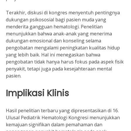
Terakhir, diskusi di kongres menyentuh pentingnya
dukungan psikososial bagi pasien muda yang
menderita gangguan hematologi. Penelitian
menunjukkan bahwa anak-anak yang menerima
dukungan emosional dan konseling selama
pengobatan mengalami peningkatan kualitas hidup
yang lebih baik. Hal ini menegaskan bahwa
pengobatan tidak hanya harus fokus pada aspek fisik
penyakit, tetapi juga pada kesejahteraan mental
pasien.
Implikasi Klinis
Hasil penelitian terbaru yang dipresentasikan di 16.
Ulusal Pediatrik Hematologi Kongresi menunjukkan
kemajuan signifikan dalam pemahaman dan