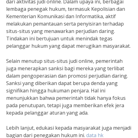
dari aktivitas judi online. Dalam upaya ini, berbagai
lembaga penegak hukum, termasuk Kepolisian dan
Kementerian Komunikasi dan Informatika, aktif
melakukan pemantauan serta penyisiran terhadap
situs-situs yang menawarkan perjudian daring.
Tindakan ini bertujuan untuk menindak tegas
pelanggar hukum yang dapat merugikan masyarakat.
Selain menutup situs-situs judi online, pemerintah
juga menerapkan sanksi bagi mereka yang terlibat
dalam pengoperasian dan promosi perjudian daring.
Sanksi yang diberikan dapat berupa denda yang
signifikan hingga hukuman penjara. Hal ini
menunjukkan bahwa pemerintah tidak hanya fokus
pada penutupan, tetapi juga memberikan efek jera
kepada pelanggar aturan yang ada.
Lebih lanjut, edukasi kepada masyarakat juga menjadi
bagian dari penegakan hukum ini.
data hk