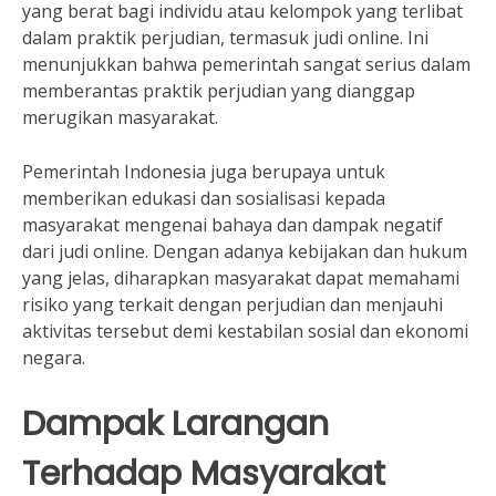
yang berat bagi individu atau kelompok yang terlibat
dalam praktik perjudian, termasuk judi online. Ini
menunjukkan bahwa pemerintah sangat serius dalam
memberantas praktik perjudian yang dianggap
merugikan masyarakat.
Pemerintah Indonesia juga berupaya untuk
memberikan edukasi dan sosialisasi kepada
masyarakat mengenai bahaya dan dampak negatif
dari judi online. Dengan adanya kebijakan dan hukum
yang jelas, diharapkan masyarakat dapat memahami
risiko yang terkait dengan perjudian dan menjauhi
aktivitas tersebut demi kestabilan sosial dan ekonomi
negara.
Dampak Larangan
Terhadap Masyarakat