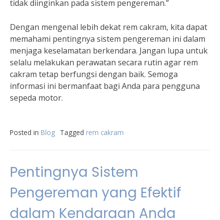
tidak diinginkan pada sistem pengereman.”
Dengan mengenal lebih dekat rem cakram, kita dapat
memahami pentingnya sistem pengereman ini dalam
menjaga keselamatan berkendara. Jangan lupa untuk
selalu melakukan perawatan secara rutin agar rem
cakram tetap berfungsi dengan baik. Semoga
informasi ini bermanfaat bagi Anda para pengguna
sepeda motor.
Posted in
Blog
Tagged
rem cakram
Pentingnya Sistem
Pengereman yang Efektif
dalam Kendaraan Anda