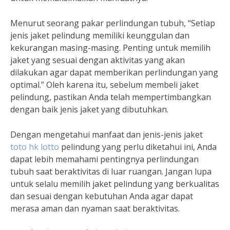
Menurut seorang pakar perlindungan tubuh, “Setiap
jenis jaket pelindung memiliki keunggulan dan
kekurangan masing-masing. Penting untuk memilih
jaket yang sesuai dengan aktivitas yang akan
dilakukan agar dapat memberikan perlindungan yang
optimal.” Oleh karena itu, sebelum membeli jaket
pelindung, pastikan Anda telah mempertimbangkan
dengan baik jenis jaket yang dibutuhkan.
Dengan mengetahui manfaat dan jenis-jenis jaket
toto hk lotto
pelindung yang perlu diketahui ini, Anda
dapat lebih memahami pentingnya perlindungan
tubuh saat beraktivitas di luar ruangan. Jangan lupa
untuk selalu memilih jaket pelindung yang berkualitas
dan sesuai dengan kebutuhan Anda agar dapat
merasa aman dan nyaman saat beraktivitas.