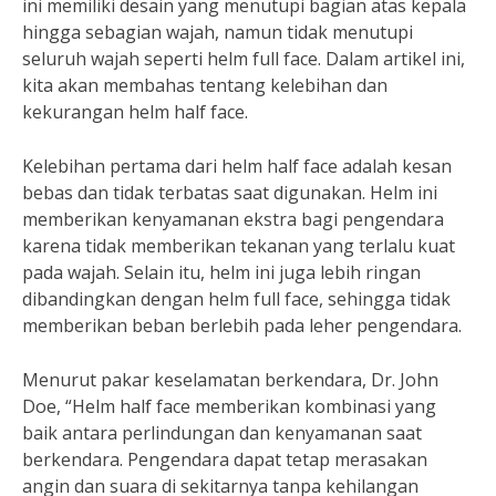
ini memiliki desain yang menutupi bagian atas kepala
hingga sebagian wajah, namun tidak menutupi
seluruh wajah seperti helm full face. Dalam artikel ini,
kita akan membahas tentang kelebihan dan
kekurangan helm half face.
Kelebihan pertama dari helm half face adalah kesan
bebas dan tidak terbatas saat digunakan. Helm ini
memberikan kenyamanan ekstra bagi pengendara
karena tidak memberikan tekanan yang terlalu kuat
pada wajah. Selain itu, helm ini juga lebih ringan
dibandingkan dengan helm full face, sehingga tidak
memberikan beban berlebih pada leher pengendara.
Menurut pakar keselamatan berkendara, Dr. John
Doe, “Helm half face memberikan kombinasi yang
baik antara perlindungan dan kenyamanan saat
berkendara. Pengendara dapat tetap merasakan
angin dan suara di sekitarnya tanpa kehilangan