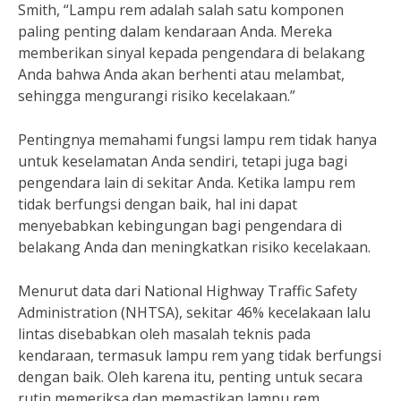
Smith, “Lampu rem adalah salah satu komponen
paling penting dalam kendaraan Anda. Mereka
memberikan sinyal kepada pengendara di belakang
Anda bahwa Anda akan berhenti atau melambat,
sehingga mengurangi risiko kecelakaan.”
Pentingnya memahami fungsi lampu rem tidak hanya
untuk keselamatan Anda sendiri, tetapi juga bagi
pengendara lain di sekitar Anda. Ketika lampu rem
tidak berfungsi dengan baik, hal ini dapat
menyebabkan kebingungan bagi pengendara di
belakang Anda dan meningkatkan risiko kecelakaan.
Menurut data dari National Highway Traffic Safety
Administration (NHTSA), sekitar 46% kecelakaan lalu
lintas disebabkan oleh masalah teknis pada
kendaraan, termasuk lampu rem yang tidak berfungsi
dengan baik. Oleh karena itu, penting untuk secara
rutin memeriksa dan memastikan lampu rem