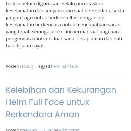
baik sebelum digunakan. Selalu prioritaskan
keselamatan dan kenyamanan saat berkendara, serta
jangan ragu untuk berkonsultasi dengan ahli
keselamatan berkendara untuk mendapatkan saran
yang tepat. Semoga artikel ini bermanfaat bagi para
pengendara motor di luar sana. Tetap aman dan hati-
hati di jalan raya!
Posted in
Blog
Tagged
helm half face
Kelebihan dan Kekurangan
Helm Full Face untuk
Berkendara Aman
Posted on
March 3, 2026
by
adminemp