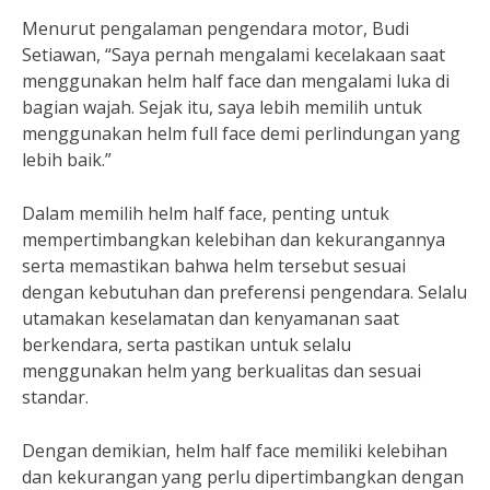
Menurut pengalaman pengendara motor, Budi
Setiawan, “Saya pernah mengalami kecelakaan saat
menggunakan helm half face dan mengalami luka di
bagian wajah. Sejak itu, saya lebih memilih untuk
menggunakan helm full face demi perlindungan yang
lebih baik.”
Dalam memilih helm half face, penting untuk
mempertimbangkan kelebihan dan kekurangannya
serta memastikan bahwa helm tersebut sesuai
dengan kebutuhan dan preferensi pengendara. Selalu
utamakan keselamatan dan kenyamanan saat
berkendara, serta pastikan untuk selalu
menggunakan helm yang berkualitas dan sesuai
standar.
Dengan demikian, helm half face memiliki kelebihan
dan kekurangan yang perlu dipertimbangkan dengan