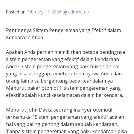
Posted on
February 11, 2026
by
adminemp
Pentingnya Sistem Pengereman yang Efektif dalam
Kendaraan Anda
Apakah Anda pernah memikirkan betapa pentingnya
sistem pengereman yang efektif dalam kendaraan
Anda? Sistem pengereman yang baik bukanlah hal
yang bisa dianggap remeh, karena nyawa Anda dan
orang lain bisa bergantung pada keandalannya.
Menurut pakar otomotif, sistem pengereman yang
efektif adalah kunci keselamatan dalam berkendara.
Menurut John Davis, seorang insinyur otomotif
terkemuka, “Sistem pengereman yang efektif adalah
hal yang paling penting dalam sebuah kendaraan.
Tanpa sistem pengereman yang baik, kendaraan bisa