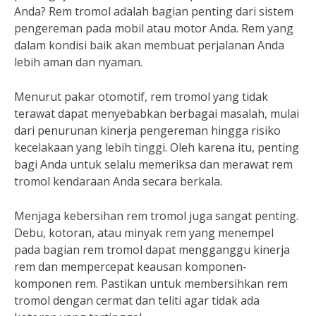
Anda? Rem tromol adalah bagian penting dari sistem
pengereman pada mobil atau motor Anda. Rem yang
dalam kondisi baik akan membuat perjalanan Anda
lebih aman dan nyaman.
Menurut pakar otomotif, rem tromol yang tidak
terawat dapat menyebabkan berbagai masalah, mulai
dari penurunan kinerja pengereman hingga risiko
kecelakaan yang lebih tinggi. Oleh karena itu, penting
bagi Anda untuk selalu memeriksa dan merawat rem
tromol kendaraan Anda secara berkala.
Menjaga kebersihan rem tromol juga sangat penting.
Debu, kotoran, atau minyak rem yang menempel
pada bagian rem tromol dapat mengganggu kinerja
rem dan mempercepat keausan komponen-
komponen rem. Pastikan untuk membersihkan rem
tromol dengan cermat dan teliti agar tidak ada