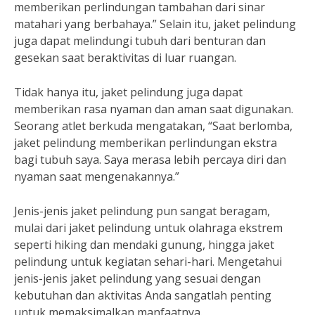
memberikan perlindungan tambahan dari sinar
matahari yang berbahaya.” Selain itu, jaket pelindung
juga dapat melindungi tubuh dari benturan dan
gesekan saat beraktivitas di luar ruangan.
Tidak hanya itu, jaket pelindung juga dapat
memberikan rasa nyaman dan aman saat digunakan.
Seorang atlet berkuda mengatakan, “Saat berlomba,
jaket pelindung memberikan perlindungan ekstra
bagi tubuh saya. Saya merasa lebih percaya diri dan
nyaman saat mengenakannya.”
Jenis-jenis jaket pelindung pun sangat beragam,
mulai dari jaket pelindung untuk olahraga ekstrem
seperti hiking dan mendaki gunung, hingga jaket
pelindung untuk kegiatan sehari-hari. Mengetahui
jenis-jenis jaket pelindung yang sesuai dengan
kebutuhan dan aktivitas Anda sangatlah penting
untuk memaksimalkan manfaatnya.