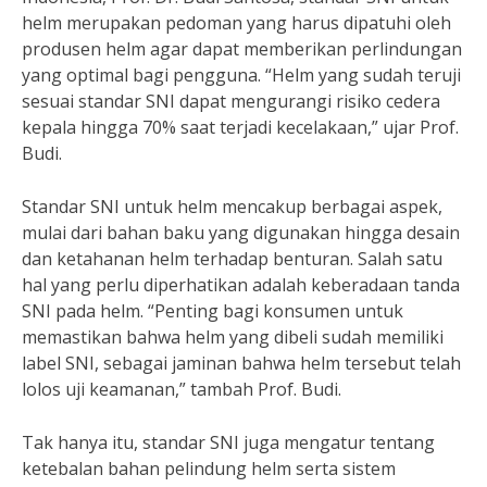
helm merupakan pedoman yang harus dipatuhi oleh
produsen helm agar dapat memberikan perlindungan
yang optimal bagi pengguna. “Helm yang sudah teruji
sesuai standar SNI dapat mengurangi risiko cedera
kepala hingga 70% saat terjadi kecelakaan,” ujar Prof.
Budi.
Standar SNI untuk helm mencakup berbagai aspek,
mulai dari bahan baku yang digunakan hingga desain
dan ketahanan helm terhadap benturan. Salah satu
hal yang perlu diperhatikan adalah keberadaan tanda
SNI pada helm. “Penting bagi konsumen untuk
memastikan bahwa helm yang dibeli sudah memiliki
label SNI, sebagai jaminan bahwa helm tersebut telah
lolos uji keamanan,” tambah Prof. Budi.
Tak hanya itu, standar SNI juga mengatur tentang
ketebalan bahan pelindung helm serta sistem