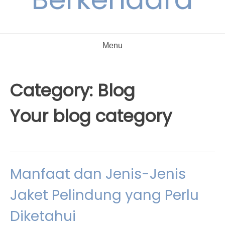
Menu
Category:
Blog
Your blog category
Manfaat dan Jenis-Jenis
Jaket Pelindung yang Perlu
Diketahui