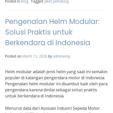
Posted in
Blog
Tagged
jaket pelindung
Pengenalan Helm Modular:
Solusi Praktis untuk
Berkendara di Indonesia
Posted on
March 13, 2026
by
adminemp
Helm modular adalah jenis helm yang saat ini semakin
populer di kalangan pengendara motor di Indonesia.
Pengenalan helm modular ini disambut baik oleh para
pengendara karena dinilai sebagai solusi praktis
untuk berkendara di Indonesia.
Menurut data dari Asosiasi Industri Sepeda Motor