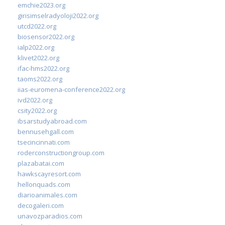
emchie2023.org
girisimselradyoloji2022.org
utcd2022.org
biosensor2022.org
ialp2022.org
klivet2022.org
ifac-hms2022.org
taoms2022.org
iias-euromena-conference2022.org
ivd2022.org
csity2022.org
ibsarstudyabroad.com
bennusehgall.com
tsecincinnati.com
roderconstructiongroup.com
plazabatai.com
hawkscayresort.com
hellonquads.com
diarioanimales.com
decogaleri.com
unavozparadios.com