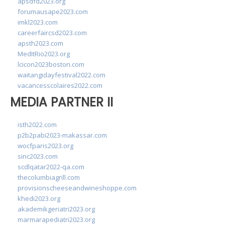
apsdfd2023.org
forumausape2023.com
imkl2023.com
careerfaircsd2023.com
apsth2023.com
MedItRio2023.org
lcicon2023boston.com
waitangidayfestival2022.com
vacancesscolaires2022.com
MEDIA PARTNER II
isth2022.com
p2b2pabi2023-makassar.com
wocfparis2023.org
sinc2023.com
scdlqatar2022-qa.com
thecolumbiagrill.com
provisionscheeseandwineshoppe.com
khedi2023.org
akademikgeriatri2023.org
marmarapediatri2023.org