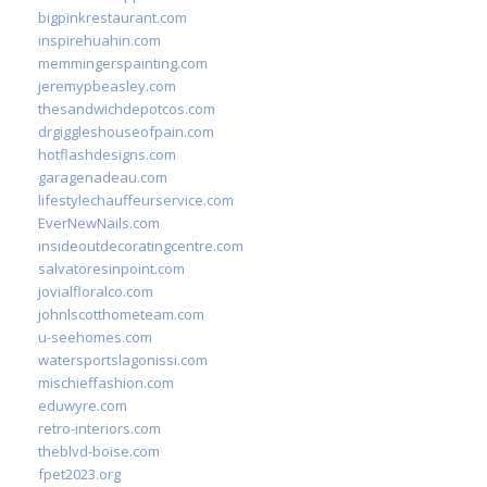
bigpinkrestaurant.com
inspirehuahin.com
memmingerspainting.com
jeremypbeasley.com
thesandwichdepotcos.com
drgiggleshouseofpain.com
hotflashdesigns.com
garagenadeau.com
lifestylechauffeurservice.com
EverNewNails.com
insideoutdecoratingcentre.com
salvatoresinpoint.com
jovialfloralco.com
johnlscotthometeam.com
u-seehomes.com
watersportslagonissi.com
mischieffashion.com
eduwyre.com
retro-interiors.com
theblvd-boise.com
fpet2023.org