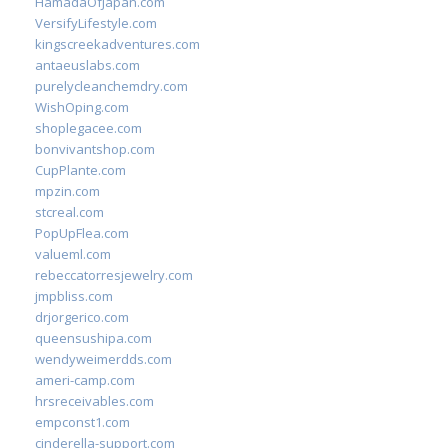
HamadaOfJapan.com
VersifyLifestyle.com
kingscreekadventures.com
antaeuslabs.com
purelycleanchemdry.com
WishOping.com
shoplegacee.com
bonvivantshop.com
CupPlante.com
mpzin.com
stcreal.com
PopUpFlea.com
valueml.com
rebeccatorresjewelry.com
jmpbliss.com
drjorgerico.com
queensushipa.com
wendyweimerdds.com
ameri-camp.com
hrsreceivables.com
empconst1.com
cinderella-support.com