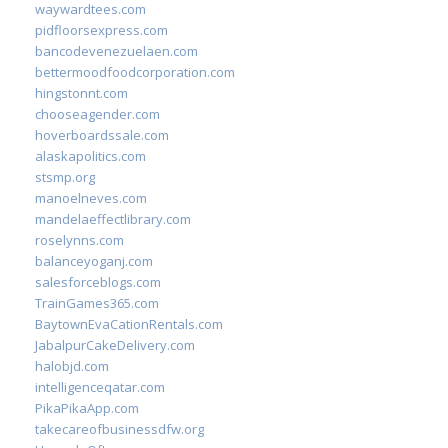
waywardtees.com
pidfloorsexpress.com
bancodevenezuelaen.com
bettermoodfoodcorporation.com
hingstonnt.com
chooseagender.com
hoverboardssale.com
alaskapolitics.com
stsmp.org
manoelneves.com
mandelaeffectlibrary.com
roselynns.com
balanceyoganj.com
salesforceblogs.com
TrainGames365.com
BaytownEvaCationRentals.com
JabalpurCakeDelivery.com
halobjd.com
intelligenceqatar.com
PikaPikaApp.com
takecareofbusinessdfw.org