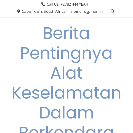
Skip
Call Us: +2782 444 YEAH
to
Cape Town, South Africa
nomor sgp hari ini
content
Berita
Pentingnya
Alat
Keselamatan
Dalam
Berkendara