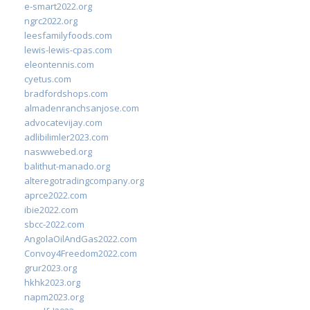
e-smart2022.org
ngrc2022.org
leesfamilyfoods.com
lewis-lewis-cpas.com
eleontennis.com
cyetus.com
bradfordshops.com
almadenranchsanjose.com
advocatevijay.com
adlibilimler2023.com
naswwebed.org
balithut-manado.org
alteregotradingcompany.org
aprce2022.com
ibie2022.com
sbcc-2022.com
AngolaOilAndGas2022.com
Convoy4Freedom2022.com
grur2023.org
hkhk2023.org
napm2023.org