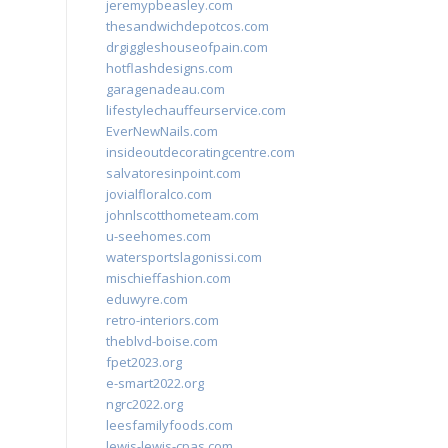
jeremypbeasley.com
thesandwichdepotcos.com
drgiggleshouseofpain.com
hotflashdesigns.com
garagenadeau.com
lifestylechauffeurservice.com
EverNewNails.com
insideoutdecoratingcentre.com
salvatoresinpoint.com
jovialfloralco.com
johnlscotthometeam.com
u-seehomes.com
watersportslagonissi.com
mischieffashion.com
eduwyre.com
retro-interiors.com
theblvd-boise.com
fpet2023.org
e-smart2022.org
ngrc2022.org
leesfamilyfoods.com
lewis-lewis-cpas.com