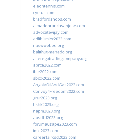
eleontennis.com
cyetus.com
bradfordshops.com
almadenranchsanjose.com
advocatevijay.com
adlibilimler2023.com
naswwebed.org
balithut-manado.org
alteregotradingcompany.org
aprce2022.com
ibie2022.com
sbcc-2022.com
AngolaOilAndGas2022.com
Convoy4Freedom2022.com
grur2023.org
hkhk2023.org
napm2023.org
apsdfd2023.org
forumausape2023.com
imkl2023.com
careerfaircsd2023.com