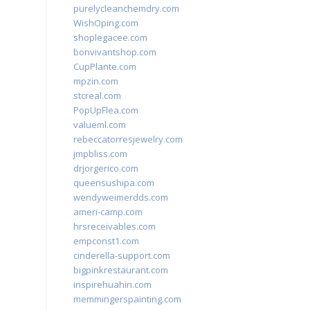
purelycleanchemdry.com
WishOping.com
shoplegacee.com
bonvivantshop.com
CupPlante.com
mpzin.com
stcreal.com
PopUpFlea.com
valueml.com
rebeccatorresjewelry.com
jmpbliss.com
drjorgerico.com
queensushipa.com
wendyweimerdds.com
ameri-camp.com
hrsreceivables.com
empconst1.com
cinderella-support.com
bigpinkrestaurant.com
inspirehuahin.com
memmingerspainting.com