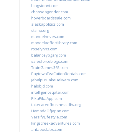
hingstonnt.com
chooseagender.com
hoverboardssale.com
alaskapolitics.com
stsmp.org
manoelneves.com
mandelaeffectlibrary.com
roselynns.com
balanceyoganj.com
salesforceblogs.com
TrainGames365.com
BaytownEvaCationRentals.com
JabalpurCakeDelivery.com
halobjd.com
intelligenceqatar.com
PikaPikaApp.com
takecareofbusinessdfw.org
HamadaOfJapan.com
VersifyLifestyle.com
kingscreekadventures.com
antaeuslabs.com