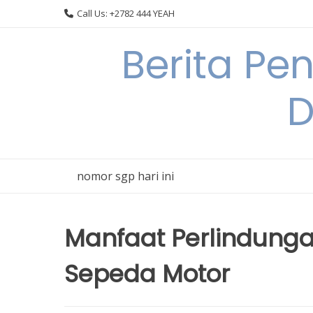
Skip
Call Us: +2782 444 YEAH
to
content
Berita Pe
D
nomor sgp hari ini
Manfaat Perlindung
Sepeda Motor