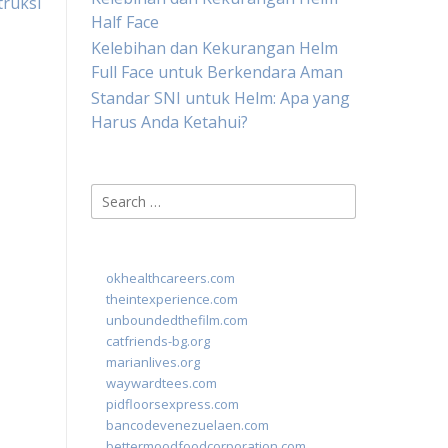
truksi
Half Face
Kelebihan dan Kekurangan Helm
Full Face untuk Berkendara Aman
Standar SNI untuk Helm: Apa yang
Harus Anda Ketahui?
Search
for:
okhealthcareers.com
theintexperience.com
unboundedthefilm.com
catfriends-bg.org
marianlives.org
waywardtees.com
pidfloorsexpress.com
bancodevenezuelaen.com
bettermoodfoodcorporation.com