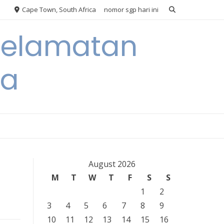
Cape Town, South Africa
nomor sgp hari ini
eselamatan
ra
August 2026
M
T
W
T
F
S
S
1
2
3
4
5
6
7
8
9
10
11
12
13
14
15
16