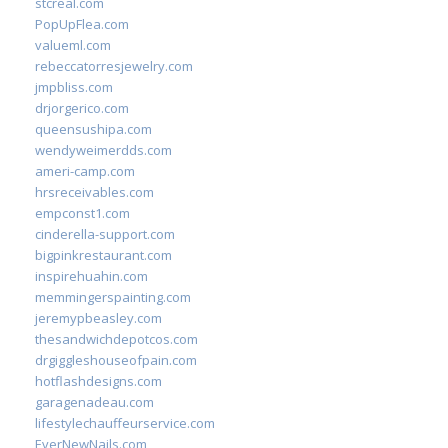
stcreal.com
PopUpFlea.com
valueml.com
rebeccatorresjewelry.com
jmpbliss.com
drjorgerico.com
queensushipa.com
wendyweimerdds.com
ameri-camp.com
hrsreceivables.com
empconst1.com
cinderella-support.com
bigpinkrestaurant.com
inspirehuahin.com
memmingerspainting.com
jeremypbeasley.com
thesandwichdepotcos.com
drgiggleshouseofpain.com
hotflashdesigns.com
garagenadeau.com
lifestylechauffeurservice.com
EverNewNails.com