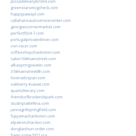
pizzadeliverybristol.com
greenstarsmogcheck.com
happypawspl.com
callahansautoservicecenter.com
georgiascornermarket.com
perfectfit24-7.com
portugalprivatedriver.com
von-racer.com
coffeeshopcharleston.com
salon104mainstreet.com
alkaspringswater.com
318mainstreet8h.com
lovenailsspari.com
oakberry-kuwait.com
quartzliterary.com
friendsofbroderickpark.com
studiopiattellina.com
jannagrillspringfield.com
fujiyamacharleston.com
elpatronchardon.com
donglaishun-order.com
fiamc-rome2022.org