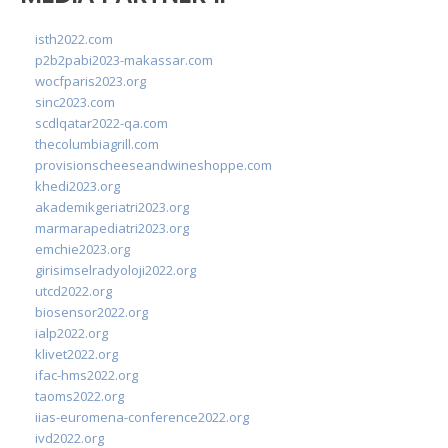
isth2022.com
p2b2pabi2023-makassar.com
wocfparis2023.org
sinc2023.com
scdlqatar2022-qa.com
thecolumbiagrill.com
provisionscheeseandwineshoppe.com
khedi2023.org
akademikgeriatri2023.org
marmarapediatri2023.org
emchie2023.org
girisimselradyoloji2022.org
utcd2022.org
biosensor2022.org
ialp2022.org
klivet2022.org
ifac-hms2022.org
taoms2022.org
iias-euromena-conference2022.org
ivd2022.org