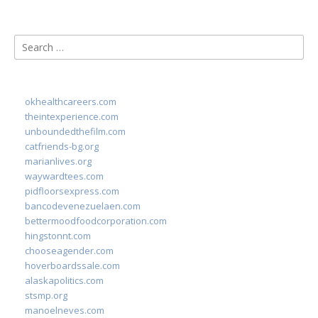
Search
for:
okhealthcareers.com
theintexperience.com
unboundedthefilm.com
catfriends-bg.org
marianlives.org
waywardtees.com
pidfloorsexpress.com
bancodevenezuelaen.com
bettermoodfoodcorporation.com
hingstonnt.com
chooseagender.com
hoverboardssale.com
alaskapolitics.com
stsmp.org
manoelneves.com