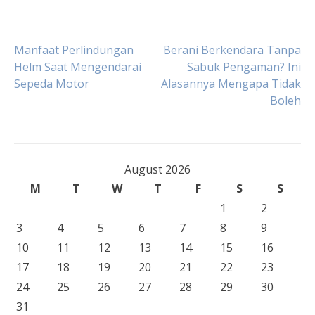
Post
Manfaat Perlindungan
Berani Berkendara Tanpa
Helm Saat Mengendarai
Sabuk Pengaman? Ini
Sepeda Motor
Alasannya Mengapa Tidak
navigation
Boleh
August 2026
M
T
W
T
F
S
S
1
2
3
4
5
6
7
8
9
10
11
12
13
14
15
16
17
18
19
20
21
22
23
24
25
26
27
28
29
30
31