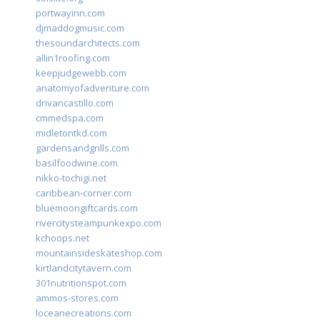
portwayinn.com
djmaddogmusic.com
thesoundarchitects.com
allin1roofing.com
keepjudgewebb.com
anatomyofadventure.com
drivancastillo.com
cmmedspa.com
midletontkd.com
gardensandgrills.com
basilfoodwine.com
nikko-tochigi.net
caribbean-corner.com
bluemoongiftcards.com
rivercitysteampunkexpo.com
kchoops.net
mountainsideskateshop.com
kirtlandcitytavern.com
301nutritionspot.com
ammos-stores.com
loceanecreations.com