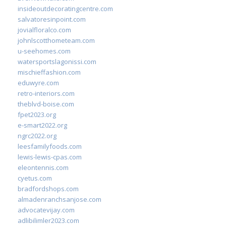
insideoutdecoratingcentre.com
salvatoresinpoint.com
jovialfloralco.com
johnlscotthometeam.com
u-seehomes.com
watersportslagonissi.com
mischieffashion.com
eduwyre.com
retro-interiors.com
theblvd-boise.com
fpet2023.org
e-smart2022.org
ngrc2022.org
leesfamilyfoods.com
lewis-lewis-cpas.com
eleontennis.com
cyetus.com
bradfordshops.com
almadenranchsanjose.com
advocatevijay.com
adlibilimler2023.com