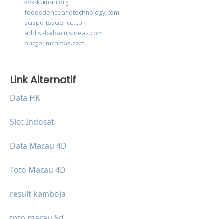
kvk-kumari.org
foodscienceandtechnology.com
scisportsscience.com
addisababacuisineaz.com
burgerimcamas.com
Link Alternatif
Data HK
Slot Indosat
Data Macau 4D
Toto Macau 4D
result kamboja
toto macau 5d