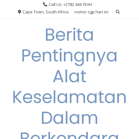
Skip
Call Us: +2782 444 YEAH
to
Cape Town, South Africa
nomor sgp hari ini
content
Berita
Pentingnya
Alat
Keselamatan
Dalam
Berkendara