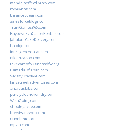
mandelaeffectlibrary.com
roselynns.com
balanceyoganj.com
salesforceblogs.com
TrainGames365.com
BaytownEvaCationRentals.com
JabalpurCakeDelivery.com
halobjd.com
intelligenceqatar.com
PikaPikaApp.com
takecareofbusinessdfw.org
HamadaOfJapan.com
VersifyLifestyle.com
kingscreekadventures.com
antaeuslabs.com
purelycleanchemdry.com
WishOping.com
shoplegacee.com
bonvivantshop.com
CupPlante.com
mpzin.com