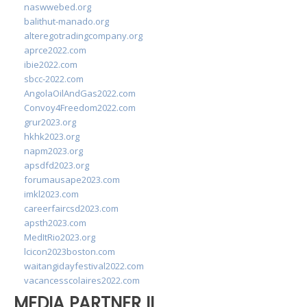
naswwebed.org
balithut-manado.org
alteregotradingcompany.org
aprce2022.com
ibie2022.com
sbcc-2022.com
AngolaOilAndGas2022.com
Convoy4Freedom2022.com
grur2023.org
hkhk2023.org
napm2023.org
apsdfd2023.org
forumausape2023.com
imkl2023.com
careerfaircsd2023.com
apsth2023.com
MedItRio2023.org
lcicon2023boston.com
waitangidayfestival2022.com
vacancesscolaires2022.com
MEDIA PARTNER II