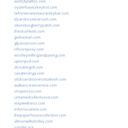
wolfcitytattoo.com
oysterbayturkeytrot.com
lafronterarestauranteybar.com
lilyandrosetearoom.com
olivesburgberrypatch.com
theslushkids.com
giobastian.com
glpascensori.com
rifloorepoxy.com
woolleymillingandpaving.com
uptonpvd.com
2troublegrill.com
casateranga.com
sticksandstonesstudiooh.com
walkers-treeservice.com
shopmossi.com
untamedcollectivesd.com
mxpwellness.com
infernocanine.com
thepaperhousecollection.com
allisonwillisholley.com
solslite.org