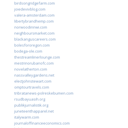
birdsongridgefarm.com
joiedevivblog.com
valera-amsterdam.com
libertybrandhemp.com
norwoodinnwi.com
neighboursmarket.com
blackanguscareers.com
bolesfororegon.com
bodega-ole.com
thestreamlinerlounge.com
mestrinorubanofc.com
novelatherton.com
nassvalleygardens.net
electjohnstewart.com
omptourtravels.com
tribratanews-polreskebumen.com
rsudbayuasih.org
publikjurnalistik.org
juneteenthapparel.net
italywarm.com
journaloffinanceeconomics.com