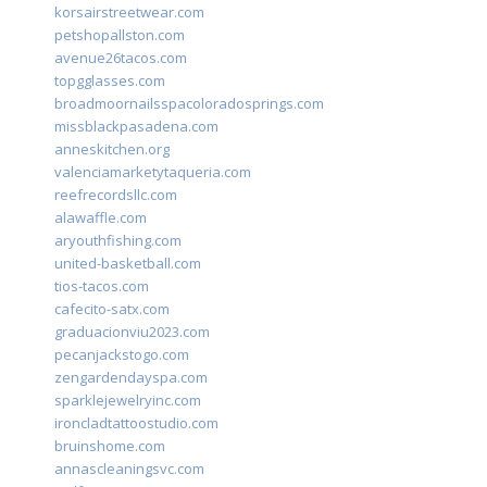
korsairstreetwear.com
petshopallston.com
avenue26tacos.com
topgglasses.com
broadmoornailsspacoloradosprings.com
missblackpasadena.com
anneskitchen.org
valenciamarketytaqueria.com
reefrecordsllc.com
alawaffle.com
aryouthfishing.com
united-basketball.com
tios-tacos.com
cafecito-satx.com
graduacionviu2023.com
pecanjackstogo.com
zengardendayspa.com
sparklejewelryinc.com
ironcladtattoostudio.com
bruinshome.com
annascleaningsvc.com