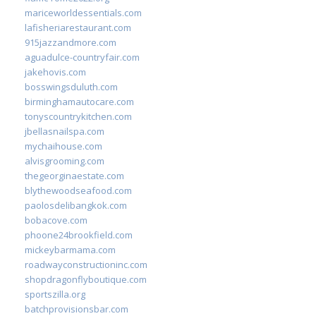
mariceworldessentials.com
lafisheriarestaurant.com
915jazzandmore.com
aguadulce-countryfair.com
jakehovis.com
bosswingsduluth.com
birminghamautocare.com
tonyscountrykitchen.com
jbellasnailspa.com
mychaihouse.com
alvisgrooming.com
thegeorginaestate.com
blythewoodseafood.com
paolosdelibangkok.com
bobacove.com
phoone24brookfield.com
mickeybarmama.com
roadwayconstructioninc.com
shopdragonflyboutique.com
sportszilla.org
batchprovisionsbar.com