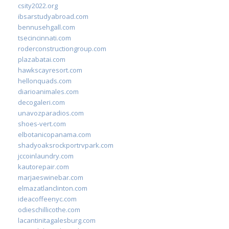
csity2022.org
ibsarstudyabroad.com
bennusehgall.com
tsecincinnati.com
roderconstructiongroup.com
plazabatai.com
hawkscayresort.com
hellonquads.com
diarioanimales.com
decogaleri.com
unavozparadios.com
shoes-vert.com
elbotanicopanama.com
shadyoaksrockportrvpark.com
jccoinlaundry.com
kautorepair.com
marjaeswinebar.com
elmazatlanclinton.com
ideacoffeenyc.com
odieschillicothe.com
lacantinitagalesburg.com