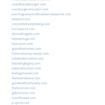
coastlinecateringnc.com
cuesburgershouston.com
psicologiaespecializadaencampeche.com
dmtacos.com
crescentstreetprinting.com
hornopizza.com
driveadragster.com
hematologa.com
lizaivanov.com
guesttinyhomes.com
home-plow-by-meyer.com
palatelatincuisine.com
blackdoglegacy.com
eatvivahouston.com
thebigshowok.com
chimeandstave.com
greatwallseafoodny.com
theloverose.com
gabriovoice.com
resinflowart.com
p-sports.net