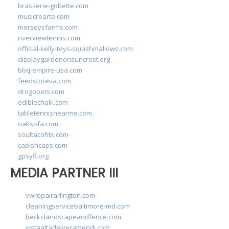
brasserie-gobette.com
musicrearte.com
morseysfarms.com
riverviewtennis.com
official-kelly-toys-squishmallows.com
displaygardenonsuncrest.org
bbq-empire-usa.com
feedstoreva.com
drogopets.com
ediblechalk.com
tabletennisnearme.com
oaksofa.com
soultacohtx.com
capishcaps.com
gpsyfl.org
MEDIA PARTNER III
vwrepairarlington.com
cleaningservicebaltimore-md.com
beckslandscapeandfence.com
vistaaltadelveramendi.com