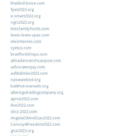
theblvd-boise.com
fpet2023.org
e-smart2022.org
ngrc2022.org
leesfamilyfoods.com
lewis-lewis-cpas.com
eleontennis.com
cyetus.com
bradfordshops.com
almadenranchsanjose.com
advocatevijay.com
adlibilimler2023.com
naswwebed.org
balithut-manado.org
alteregotradingcompany.org
aprce2022.com
ibie2022.com
sbcc-2022.com
AngolaOilAndGas2022.com
Convoy4Freedom2022.com
grur2023.org