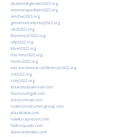
akademikgeriatri2023.org
marmarapediatri2023.org
emchie2023.org
girisimselradyoloji2022.org
utcd2022.org
biosensor2022.org
ialp2022.org
klivet2022.org
ifac-hms2022.org
taoms2022.org
iias-euromena-conference2022.org
ivd2022.org
csity2022.org
ibsarstudyabroad.com
bennusehgall.com
tsecincinnati.com
roderconstructiongroup.com
plazabatai.com
hawkscayresort.com
hellonquads.com
diarioanimales.com