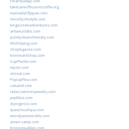
PikaPikaApp.com
takecareofbusinessdfw.org
HamadaOfJapan.com
VersifyLifestyle.com
kingscreekadventures.com
antaeuslabs.com
purelycleanchemdry.com
WishOping.com
shoplegacee.com
bonvivantshop.com
CupPlante.com
mpzin.com
stcreal.com
PopUpFlea.com
valueml.com
rebeccatorresjewelry.com
jmpbliss.com
drjorgerico.com
queensushipa.com
wendyweimerdds.com
ameri-camp.com
hrsreceivables.com