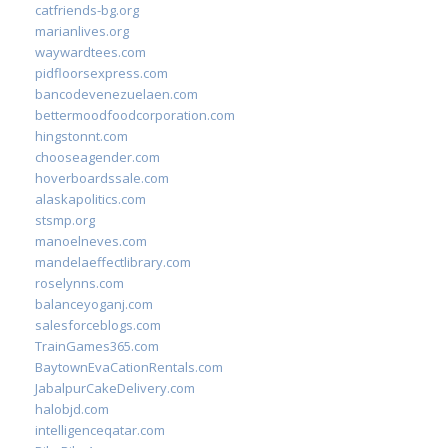
catfriends-bg.org
marianlives.org
waywardtees.com
pidfloorsexpress.com
bancodevenezuelaen.com
bettermoodfoodcorporation.com
hingstonnt.com
chooseagender.com
hoverboardssale.com
alaskapolitics.com
stsmp.org
manoelneves.com
mandelaeffectlibrary.com
roselynns.com
balanceyoganj.com
salesforceblogs.com
TrainGames365.com
BaytownEvaCationRentals.com
JabalpurCakeDelivery.com
halobjd.com
intelligenceqatar.com