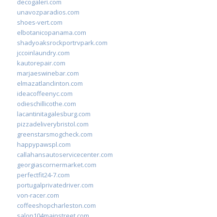
decogaleri.com
unavozparadios.com
shoes-vert.com
elbotanicopanama.com
shadyoaksrockportrvpark.com
jccoinlaundry.com
kautorepair.com
marjaeswinebar.com
elmazatlanclinton.com
ideacoffeenyc.com
odieschillicothe.com
lacantinitagalesburg.com
pizzadeliverybristol.com
greenstarsmogcheck.com
happypawspl.com
callahansautoservicecenter.com
georgiascornermarket.com
perfectfit24-7.com
portugalprivatedriver.com
von-racer.com
coffeeshopcharleston.com
salon104mainstreet.com