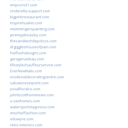
empconst1.com
cinderella-support.com
bigpinkrestaurant.com
inspirehuahin.com
memmingerspainting.com
jeremypbeasley.com
thesandwichdepotcos.com
drgiggleshouseofpain.com
hotflashdesigns.com
garagenadeau.com
lifestylechauffeurservice.com
EverNewNails.com
insideoutdecoratingcentre.com
salvatoresinpoint.com
jovialfloralco.com
johnlscotthometeam.com
u-seehomes.com
watersportslagonissi.com
mischieffashion.com
eduwyre.com
retro-interiors.com