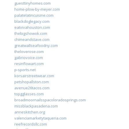
guesttinyhomes.com
home-plow-by-meyer.com
palatelatincuisine.com
blackdoglegacy.com
eatvivahouston.com
thebigshowok.com
chimeandstave.com
greatwallseafoodny.com
theloverose.com
gabriovoice.com
resinflowart.com
p-sports.net
korsairstreetwear.com
petshopallston.com
avenue26tacos.com
topgglasses.com
broadmoornailsspacoloradosprings.com
missblackpasadena.com
anneskitchen.org
valenciamarketytaqueria.com
reefrecordsllc.com