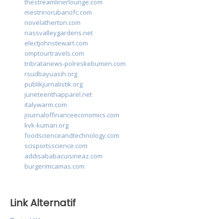
thestreamlinerlounge.com
mestrinorubanofc.com
novelatherton.com
nassvalleygardens.net
electjohnstewart.com
omptourtravels.com
tribratanews-polreskebumen.com
rsudbayuasih.org
publikjurnalistik.org
juneteenthapparel.net
italywarm.com
journaloffinanceeconomics.com
kvk-kumari.org
foodscienceandtechnology.com
scisportsscience.com
addisababacuisineaz.com
burgerimcamas.com
Link Alternatif