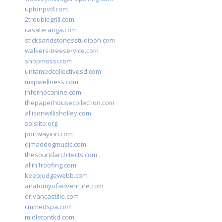
uptonpvd.com
2troublegrill.com
casateranga.com
sticksandstonesstudiooh.com
walkers-treeservice.com
shopmossi.com
untamedcollectivesd.com
mxpwellness.com
infernocanine.com
thepaperhousecollection.com
allisonwillisholley.com
solslite.org
portwayinn.com
djmaddogmusic.com
thesoundarchitects.com
allin1roofing.com
keepjudgewebb.com
anatomyofadventure.com
drivancastillo.com
cmmedspa.com
midletontkd.com