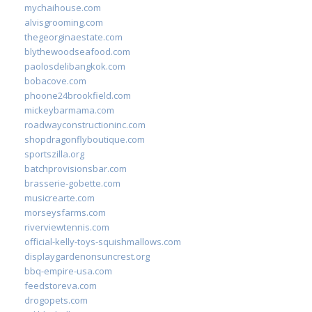
mychaihouse.com
alvisgrooming.com
thegeorginaestate.com
blythewoodseafood.com
paolosdelibangkok.com
bobacove.com
phoone24brookfield.com
mickeybarmama.com
roadwayconstructioninc.com
shopdragonflyboutique.com
sportszilla.org
batchprovisionsbar.com
brasserie-gobette.com
musicrearte.com
morseysfarms.com
riverviewtennis.com
official-kelly-toys-squishmallows.com
displaygardenonsuncrest.org
bbq-empire-usa.com
feedstoreva.com
drogopets.com