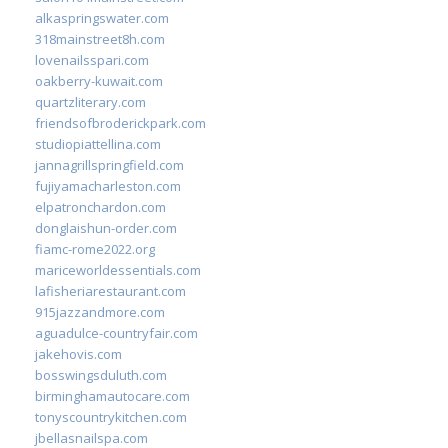
alkaspringswater.com
318mainstreet8h.com
lovenailsspari.com
oakberry-kuwait.com
quartzliterary.com
friendsofbroderickpark.com
studiopiattellina.com
jannagrillspringfield.com
fujiyamacharleston.com
elpatronchardon.com
donglaishun-order.com
fiamc-rome2022.org
mariceworldessentials.com
lafisheriarestaurant.com
915jazzandmore.com
aguadulce-countryfair.com
jakehovis.com
bosswingsduluth.com
birminghamautocare.com
tonyscountrykitchen.com
jbellasnailspa.com