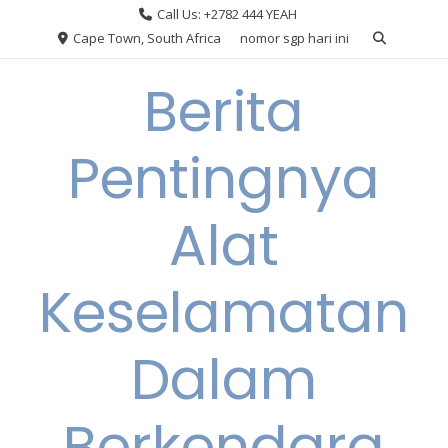
Skip
Call Us: +2782 444 YEAH
to
Cape Town, South Africa
nomor sgp hari ini
content
Berita
Pentingnya
Alat
Keselamatan
Dalam
Berkendara