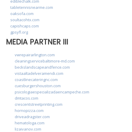
ediblechalk.com
tabletennisnearme.com
oaksofa.com
soultacohtx.com
capishcaps.com
gpsyfl.org
MEDIA PARTNER III
vwrepairarlington.com
cleaningservicebaltimore-md.com
beckslandscapeandfence.com
vistaaltadelveramendi.com
coastlinecateringnc.com
cuesburgershouston.com
psicologiaespecializadaencampeche.com
dmtacos.com
crescentstreetprinting.com
hornopizza.com
driveadragster.com
hematologa.com
lizaivanov.com