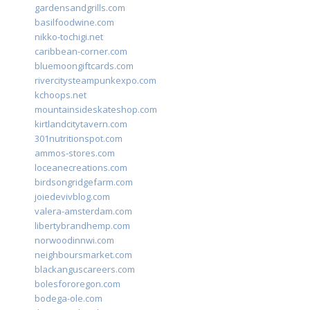
gardensandgrills.com
basilfoodwine.com
nikko-tochigi.net
caribbean-corner.com
bluemoongiftcards.com
rivercitysteampunkexpo.com
kchoops.net
mountainsideskateshop.com
kirtlandcitytavern.com
301nutritionspot.com
ammos-stores.com
loceanecreations.com
birdsongridgefarm.com
joiedevivblog.com
valera-amsterdam.com
libertybrandhemp.com
norwoodinnwi.com
neighboursmarket.com
blackanguscareers.com
bolesfororegon.com
bodega-ole.com