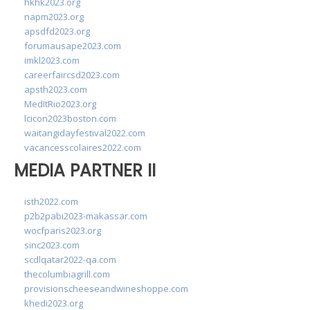
hkhk2023.org
napm2023.org
apsdfd2023.org
forumausape2023.com
imkl2023.com
careerfaircsd2023.com
apsth2023.com
MedItRio2023.org
lcicon2023boston.com
waitangidayfestival2022.com
vacancesscolaires2022.com
MEDIA PARTNER II
isth2022.com
p2b2pabi2023-makassar.com
wocfparis2023.org
sinc2023.com
scdlqatar2022-qa.com
thecolumbiagrill.com
provisionscheeseandwineshoppe.com
khedi2023.org