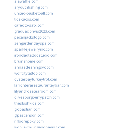
alawaffle.com
aryouthfishing.com
united-basketball.com
tios-tacos.com
cafecito-satx.com
graduacionviu2023.com
pecanjackstogo.com
zengardendayspa.com
sparklejewelryinc.com
ironcladtattoostudio.com
bruinshome.com
annascleaningsvc.com
wolfcitytattoo.com
oysterbayturkeytrot.com
lafronterarestauranteybar.com
lilyandrosetearoom.com
olivesburgberrypatch.com
theslushkids.com
giobastian.com
glpascensori.com
rifloorepoxy.com
woolleymillingandpaving.com