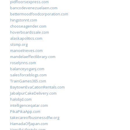
pidfloorsexpress.com
bancodevenezuelaen.com
bettermoodfoodcorporation.com
hingstonnt.com
chooseagender.com
hoverboardssale.com
alaskapolitics.com
stsmp.org
manoelneves.com
mandelaeffectlibrary.com
roselynns.com
balanceyoganj.com
salesforceblogs.com
TrainGames365.com
BaytownEvaCationRentals.com
JabalpurCakeDelivery.com
halobjd.com
intelligenceqatar.com
PikaPikaApp.com
takecareofbusinessdfw.org
HamadaOfJapan.com
VersifyLifestyle.com