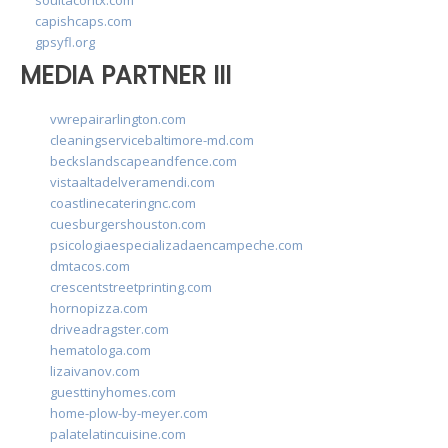
capishcaps.com
gpsyfl.org
MEDIA PARTNER III
vwrepairarlington.com
cleaningservicebaltimore-md.com
beckslandscapeandfence.com
vistaaltadelveramendi.com
coastlinecateringnc.com
cuesburgershouston.com
psicologiaespecializadaencampeche.com
dmtacos.com
crescentstreetprinting.com
hornopizza.com
driveadragster.com
hematologa.com
lizaivanov.com
guesttinyhomes.com
home-plow-by-meyer.com
palatelatincuisine.com