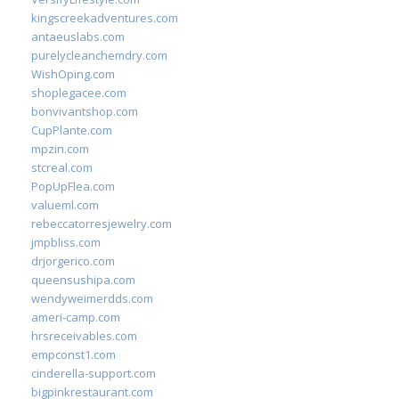
kingscreekadventures.com
antaeuslabs.com
purelycleanchemdry.com
WishOping.com
shoplegacee.com
bonvivantshop.com
CupPlante.com
mpzin.com
stcreal.com
PopUpFlea.com
valueml.com
rebeccatorresjewelry.com
jmpbliss.com
drjorgerico.com
queensushipa.com
wendyweimerdds.com
ameri-camp.com
hrsreceivables.com
empconst1.com
cinderella-support.com
bigpinkrestaurant.com