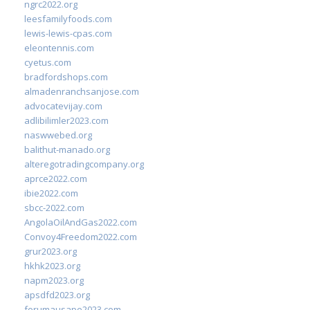
ngrc2022.org
leesfamilyfoods.com
lewis-lewis-cpas.com
eleontennis.com
cyetus.com
bradfordshops.com
almadenranchsanjose.com
advocatevijay.com
adlibilimler2023.com
naswwebed.org
balithut-manado.org
alteregotradingcompany.org
aprce2022.com
ibie2022.com
sbcc-2022.com
AngolaOilAndGas2022.com
Convoy4Freedom2022.com
grur2023.org
hkhk2023.org
napm2023.org
apsdfd2023.org
forumausape2023.com