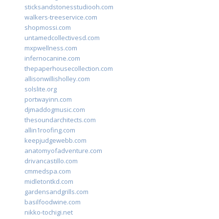
sticksandstonesstudiooh.com
walkers-treeservice.com
shopmossi.com
untamedcollectivesd.com
mxpwellness.com
infernocanine.com
thepaperhousecollection.com
allisonwillisholley.com
solslite.org
portwayinn.com
djmaddogmusic.com
thesoundarchitects.com
allin1roofing.com
keepjudgewebb.com
anatomyofadventure.com
drivancastillo.com
cmmedspa.com
midletontkd.com
gardensandgrills.com
basilfoodwine.com
nikko-tochigi.net