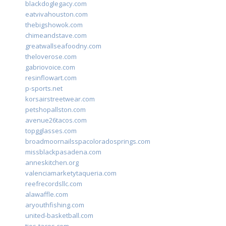
blackdoglegacy.com
eatvivahouston.com
thebigshowok.com
chimeandstave.com
greatwallseafoodny.com
theloverose.com
gabriovoice.com
resinflowart.com
p-sports.net
korsairstreetwear.com
petshopallston.com
avenue26tacos.com
topgglasses.com
broadmoornailsspacoloradosprings.com
missblackpasadena.com
anneskitchen.org
valenciamarketytaqueria.com
reefrecordsllc.com
alawaffle.com
aryouthfishing.com
united-basketball.com