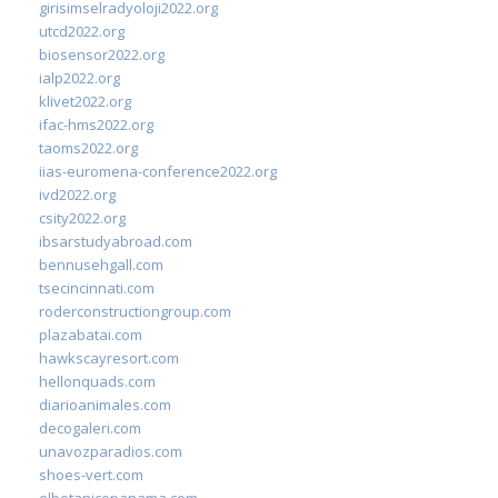
girisimselradyoloji2022.org
utcd2022.org
biosensor2022.org
ialp2022.org
klivet2022.org
ifac-hms2022.org
taoms2022.org
iias-euromena-conference2022.org
ivd2022.org
csity2022.org
ibsarstudyabroad.com
bennusehgall.com
tsecincinnati.com
roderconstructiongroup.com
plazabatai.com
hawkscayresort.com
hellonquads.com
diarioanimales.com
decogaleri.com
unavozparadios.com
shoes-vert.com
elbotanicopanama.com