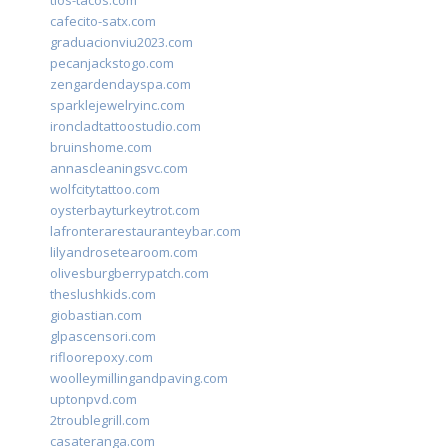
tios-tacos.com
cafecito-satx.com
graduacionviu2023.com
pecanjackstogo.com
zengardendayspa.com
sparklejewelryinc.com
ironcladtattoostudio.com
bruinshome.com
annascleaningsvc.com
wolfcitytattoo.com
oysterbayturkeytrot.com
lafronterarestauranteybar.com
lilyandrosetearoom.com
olivesburgberrypatch.com
theslushkids.com
giobastian.com
glpascensori.com
rifloorepoxy.com
woolleymillingandpaving.com
uptonpvd.com
2troublegrill.com
casateranga.com