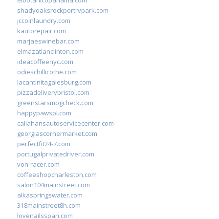
shadyoaksrockportrvpark.com
jccoinlaundry.com
kautorepair.com
marjaeswinebar.com
elmazatlanclinton.com
ideacoffeenyc.com
odieschillicothe.com
lacantinitagalesburg.com
pizzadeliverybristol.com
greenstarsmogcheck.com
happypawspl.com
callahansautoservicecenter.com
georgiascornermarket.com
perfectfit24-7.com
portugalprivatedriver.com
von-racer.com
coffeeshopcharleston.com
salon104mainstreet.com
alkaspringswater.com
318mainstreet8h.com
lovenailsspari.com