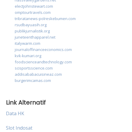
nassvalleygardens.net
electjohnstewart.com
omptourtravels.com
tribratanews-polreskebumen.com
rsudbayuasih.org
publikjurnalistik.org
juneteenthapparel.net
italywarm.com
journaloffinanceeconomics.com
kvk-kumari.org
foodscienceandtechnology.com
scisportsscience.com
addisababacuisineaz.com
burgerimcamas.com
Link Alternatif
Data HK
Slot Indosat