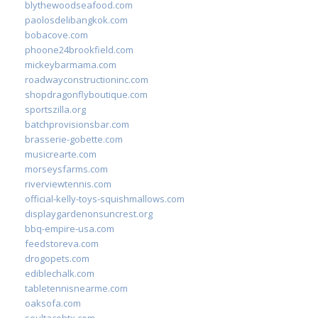
blythewoodseafood.com
paolosdelibangkok.com
bobacove.com
phoone24brookfield.com
mickeybarmama.com
roadwayconstructioninc.com
shopdragonflyboutique.com
sportszilla.org
batchprovisionsbar.com
brasserie-gobette.com
musicrearte.com
morseysfarms.com
riverviewtennis.com
official-kelly-toys-squishmallows.com
displaygardenonsuncrest.org
bbq-empire-usa.com
feedstoreva.com
drogopets.com
ediblechalk.com
tabletennisnearme.com
oaksofa.com
soultacohtx.com