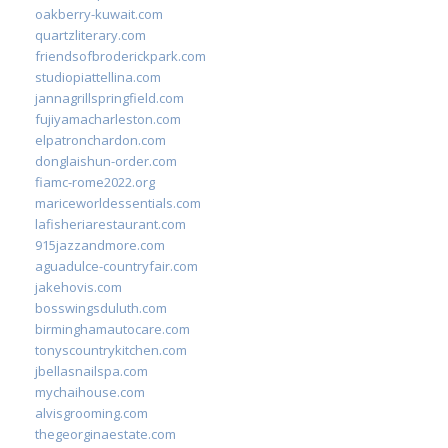
oakberry-kuwait.com
quartzliterary.com
friendsofbroderickpark.com
studiopiattellina.com
jannagrillspringfield.com
fujiyamacharleston.com
elpatronchardon.com
donglaishun-order.com
fiamc-rome2022.org
mariceworldessentials.com
lafisheriarestaurant.com
915jazzandmore.com
aguadulce-countryfair.com
jakehovis.com
bosswingsduluth.com
birminghamautocare.com
tonyscountrykitchen.com
jbellasnailspa.com
mychaihouse.com
alvisgrooming.com
thegeorginaestate.com