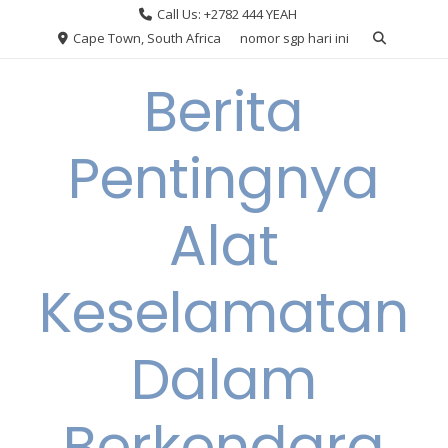
Skip
Call Us: +2782 444 YEAH
to
Cape Town, South Africa
nomor sgp hari ini
content
Berita
Pentingnya
Alat
Keselamatan
Dalam
Berkendara