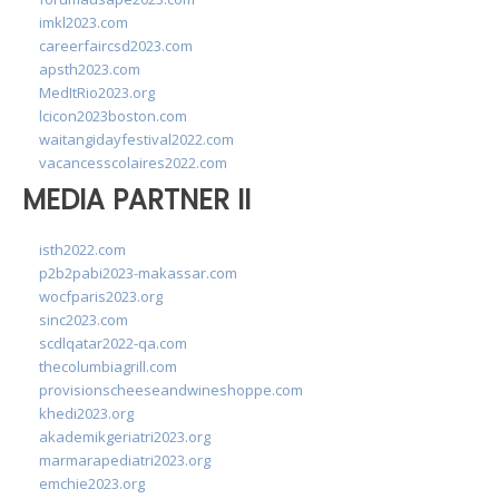
imkl2023.com
careerfaircsd2023.com
apsth2023.com
MedItRio2023.org
lcicon2023boston.com
waitangidayfestival2022.com
vacancesscolaires2022.com
MEDIA PARTNER II
isth2022.com
p2b2pabi2023-makassar.com
wocfparis2023.org
sinc2023.com
scdlqatar2022-qa.com
thecolumbiagrill.com
provisionscheeseandwineshoppe.com
khedi2023.org
akademikgeriatri2023.org
marmarapediatri2023.org
emchie2023.org