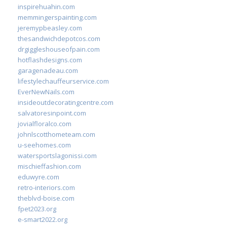
inspirehuahin.com
memmingerspainting.com
jeremypbeasley.com
thesandwichdepotcos.com
drgiggleshouseofpain.com
hotflashdesigns.com
garagenadeau.com
lifestylechauffeurservice.com
EverNewNails.com
insideoutdecoratingcentre.com
salvatoresinpoint.com
jovialfloralco.com
johnlscotthometeam.com
u-seehomes.com
watersportslagonissi.com
mischieffashion.com
eduwyre.com
retro-interiors.com
theblvd-boise.com
fpet2023.org
e-smart2022.org