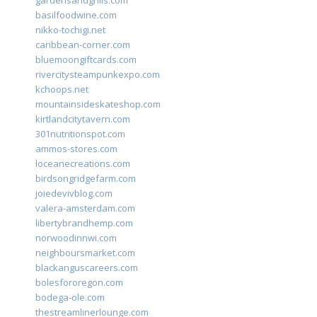
gardensandgrills.com
basilfoodwine.com
nikko-tochigi.net
caribbean-corner.com
bluemoongiftcards.com
rivercitysteampunkexpo.com
kchoops.net
mountainsideskateshop.com
kirtlandcitytavern.com
301nutritionspot.com
ammos-stores.com
loceanecreations.com
birdsongridgefarm.com
joiedevivblog.com
valera-amsterdam.com
libertybrandhemp.com
norwoodinnwi.com
neighboursmarket.com
blackanguscareers.com
bolesfororegon.com
bodega-ole.com
thestreamlinerlounge.com