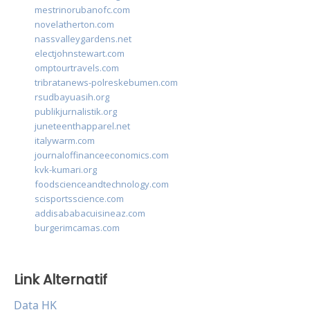
mestrinorubanofc.com
novelatherton.com
nassvalleygardens.net
electjohnstewart.com
omptourtravels.com
tribratanews-polreskebumen.com
rsudbayuasih.org
publikjurnalistik.org
juneteenthapparel.net
italywarm.com
journaloffinanceeconomics.com
kvk-kumari.org
foodscienceandtechnology.com
scisportsscience.com
addisababacuisineaz.com
burgerimcamas.com
Link Alternatif
Data HK