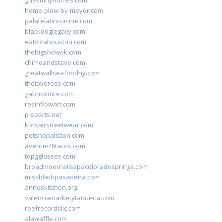
guesttinyhomes.com
home-plow-by-meyer.com
palatelatincuisine.com
blackdoglegacy.com
eatvivahouston.com
thebigshowok.com
chimeandstave.com
greatwallseafoodny.com
theloverose.com
gabriovoice.com
resinflowart.com
p-sports.net
korsairstreetwear.com
petshopallston.com
avenue26tacos.com
topgglasses.com
broadmoornailsspacoloradosprings.com
missblackpasadena.com
anneskitchen.org
valenciamarketytaqueria.com
reefrecordsllc.com
alawaffle.com