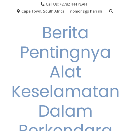
Skip
Call Us: +2782 444 YEAH
to
Cape Town, South Africa
nomor sgp hari ini
content
Berita
Pentingnya
Alat
Keselamatan
Dalam
Berkendara