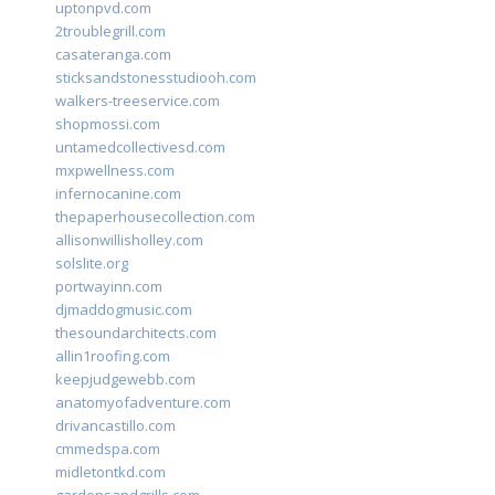
uptonpvd.com
2troublegrill.com
casateranga.com
sticksandstonesstudiooh.com
walkers-treeservice.com
shopmossi.com
untamedcollectivesd.com
mxpwellness.com
infernocanine.com
thepaperhousecollection.com
allisonwillisholley.com
solslite.org
portwayinn.com
djmaddogmusic.com
thesoundarchitects.com
allin1roofing.com
keepjudgewebb.com
anatomyofadventure.com
drivancastillo.com
cmmedspa.com
midletontkd.com