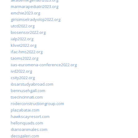
marmarapediatri2023.org
emchie2023.org
girisimselradyoloji2022.org
utcd2022.org
biosensor2022.org
ialp2022.org
klivet2022.org
ifac-hms2022.org
taoms2022.org
iias-euromena-conference2022.org
ivd2022.org
csity2022.org
ibsarstudyabroad.com
bennusehgall.com
tsecincinnati.com
roderconstructiongroup.com
plazabatai.com
hawkscayresort.com
hellonquads.com
diarioanimales.com
decogaleri.com