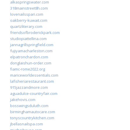
alkaspringswater.com
318mainstreet8h.com
lovenailsspari.com
oakberry-kuwait.com
quartzliterary.com
friendsofbroderickpark.com
studiopiattellina.com
jannagrillspringfield.com
fujiyamacharleston.com
elpatronchardon.com
donglaishun-order.com
fiamc-rome2022.org
mariceworldessentials.com
lafisheriarestaurant.com
915jazzandmore.com
aguadulce-countryfair.com
jakehovis.com
bosswingsduluth.com
birminghamautocare.com
tonyscountrykitchen.com
jbellasnailspa.com
mychaihouse.com