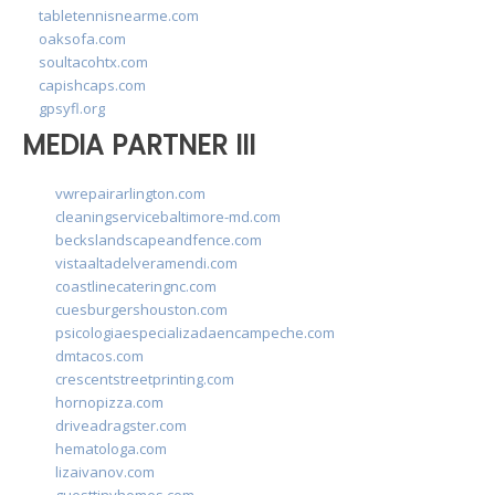
tabletennisnearme.com
oaksofa.com
soultacohtx.com
capishcaps.com
gpsyfl.org
MEDIA PARTNER III
vwrepairarlington.com
cleaningservicebaltimore-md.com
beckslandscapeandfence.com
vistaaltadelveramendi.com
coastlinecateringnc.com
cuesburgershouston.com
psicologiaespecializadaencampeche.com
dmtacos.com
crescentstreetprinting.com
hornopizza.com
driveadragster.com
hematologa.com
lizaivanov.com