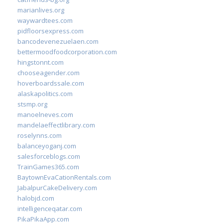
marianlives.org
waywardtees.com
pidfloorsexpress.com
bancodevenezuelaen.com
bettermoodfoodcorporation.com
hingstonnt.com
chooseagender.com
hoverboardssale.com
alaskapolitics.com
stsmp.org
manoelneves.com
mandelaeffectlibrary.com
roselynns.com
balanceyoganj.com
salesforceblogs.com
TrainGames365.com
BaytownEvaCationRentals.com
JabalpurCakeDelivery.com
halobjd.com
intelligenceqatar.com
PikaPikaApp.com