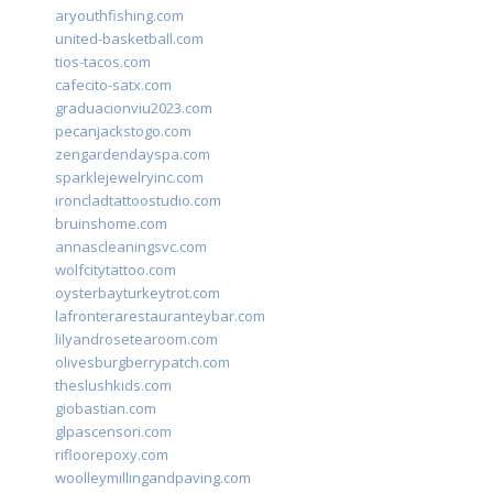
aryouthfishing.com
united-basketball.com
tios-tacos.com
cafecito-satx.com
graduacionviu2023.com
pecanjackstogo.com
zengardendayspa.com
sparklejewelryinc.com
ironcladtattoostudio.com
bruinshome.com
annascleaningsvc.com
wolfcitytattoo.com
oysterbayturkeytrot.com
lafronterarestauranteybar.com
lilyandrosetearoom.com
olivesburgberrypatch.com
theslushkids.com
giobastian.com
glpascensori.com
rifloorepoxy.com
woolleymillingandpaving.com