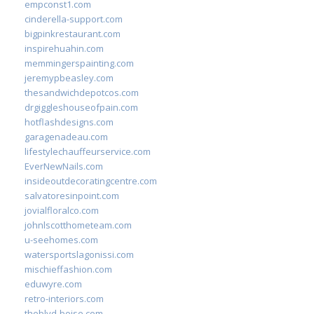
empconst1.com
cinderella-support.com
bigpinkrestaurant.com
inspirehuahin.com
memmingerspainting.com
jeremypbeasley.com
thesandwichdepotcos.com
drgiggleshouseofpain.com
hotflashdesigns.com
garagenadeau.com
lifestylechauffeurservice.com
EverNewNails.com
insideoutdecoratingcentre.com
salvatoresinpoint.com
jovialfloralco.com
johnlscotthometeam.com
u-seehomes.com
watersportslagonissi.com
mischieffashion.com
eduwyre.com
retro-interiors.com
theblvd-boise.com