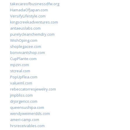
takecareofbusinessdfw.org
HamadaOfJapan.com
VersifyLifestyle.com
kingscreekadventures.com
antaeuslabs.com
purelycleanchemdry.com
WishOping.com
shoplegacee.com
bonvivantshop.com
CupPlante.com
mpzin.com
stcreal.com
PopUpFlea.com
valueml.com
rebeccatorresjewelry.com
jmpbliss.com
drjorgerico.com
queensushipa.com
wendyweimerdds.com
ameri-camp.com
hrsreceivables.com