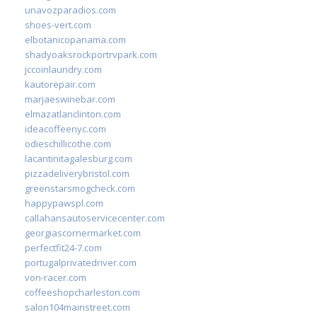
unavozparadios.com
shoes-vert.com
elbotanicopanama.com
shadyoaksrockportrvpark.com
jccoinlaundry.com
kautorepair.com
marjaeswinebar.com
elmazatlanclinton.com
ideacoffeenyc.com
odieschillicothe.com
lacantinitagalesburg.com
pizzadeliverybristol.com
greenstarsmogcheck.com
happypawspl.com
callahansautoservicecenter.com
georgiascornermarket.com
perfectfit24-7.com
portugalprivatedriver.com
von-racer.com
coffeeshopcharleston.com
salon104mainstreet.com