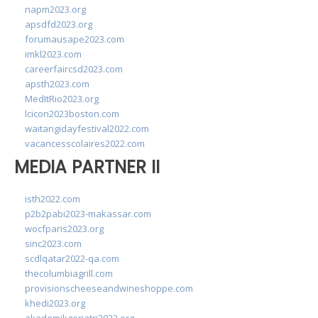
napm2023.org
apsdfd2023.org
forumausape2023.com
imkl2023.com
careerfaircsd2023.com
apsth2023.com
MedItRio2023.org
lcicon2023boston.com
waitangidayfestival2022.com
vacancesscolaires2022.com
MEDIA PARTNER II
isth2022.com
p2b2pabi2023-makassar.com
wocfparis2023.org
sinc2023.com
scdlqatar2022-qa.com
thecolumbiagrill.com
provisionscheeseandwineshoppe.com
khedi2023.org
akademikgeriatri2023.org