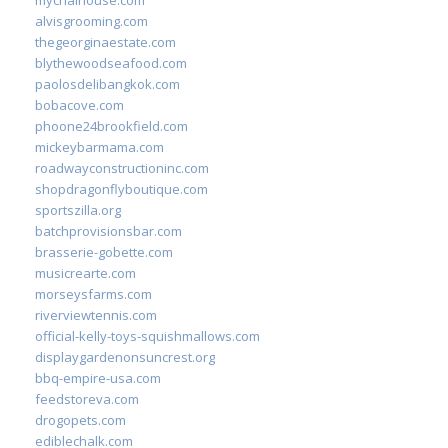
alvisgrooming.com
thegeorginaestate.com
blythewoodseafood.com
paolosdelibangkok.com
bobacove.com
phoone24brookfield.com
mickeybarmama.com
roadwayconstructioninc.com
shopdragonflyboutique.com
sportszilla.org
batchprovisionsbar.com
brasserie-gobette.com
musicrearte.com
morseysfarms.com
riverviewtennis.com
official-kelly-toys-squishmallows.com
displaygardenonsuncrest.org
bbq-empire-usa.com
feedstoreva.com
drogopets.com
ediblechalk.com