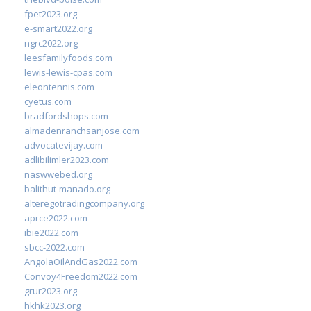
fpet2023.org
e-smart2022.org
ngrc2022.org
leesfamilyfoods.com
lewis-lewis-cpas.com
eleontennis.com
cyetus.com
bradfordshops.com
almadenranchsanjose.com
advocatevijay.com
adlibilimler2023.com
naswwebed.org
balithut-manado.org
alteregotradingcompany.org
aprce2022.com
ibie2022.com
sbcc-2022.com
AngolaOilAndGas2022.com
Convoy4Freedom2022.com
grur2023.org
hkhk2023.org