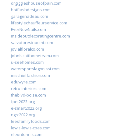
drgiggleshouseofpain.com
hotflashdesigns.com
garagenadeau.com
lifestylechauffeurservice.com
EverNewNails.com
insideoutdecoratingcentre.com
salvatoresinpoint.com
jovialfloralco.com
johnlscotthometeam.com
u-seehomes.com
watersportslagonissi.com
mischieffashion.com
eduwyre.com
retro-interiors.com
theblvd-boise.com
fpet2023.org
e-smart2022.org
ngrc2022.org
leesfamilyfoods.com
lewis-lewis-cpas.com
eleontennis.com