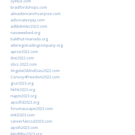
cyetus.com
bradfordshops.com
almadenranchsanjose.com
advocatevijay.com
adlibilimler2023.com
naswwebed.org
balithut-manado.org
alteregotradingcompany.org
aprce2022.com
ibie2022.com
sbcc-2022.com
AngolaOilAndGas2022.com
Convoy4Freedom2022.com
grur2023.org
hkhk2023.org
napm2023.org
apsdfd2023.org
forumausape2023.com
imkl2023.com
careerfaircsd2023.com
apsth2023.com
MedItRio2023.org