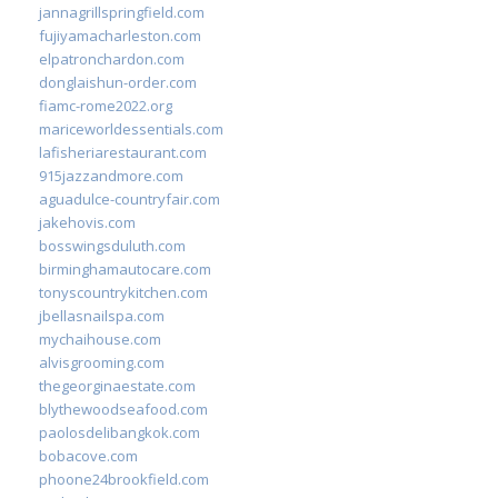
jannagrillspringfield.com
fujiyamacharleston.com
elpatronchardon.com
donglaishun-order.com
fiamc-rome2022.org
mariceworldessentials.com
lafisheriarestaurant.com
915jazzandmore.com
aguadulce-countryfair.com
jakehovis.com
bosswingsduluth.com
birminghamautocare.com
tonyscountrykitchen.com
jbellasnailspa.com
mychaihouse.com
alvisgrooming.com
thegeorginaestate.com
blythewoodseafood.com
paolosdelibangkok.com
bobacove.com
phoone24brookfield.com