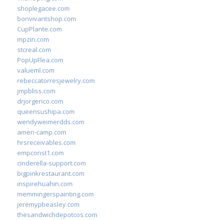
shoplegacee.com
bonvivantshop.com
CupPlante.com
mpzin.com
stcreal.com
PopUpFlea.com
valueml.com
rebeccatorresjewelry.com
jmpbliss.com
drjorgerico.com
queensushipa.com
wendyweimerdds.com
ameri-camp.com
hrsreceivables.com
empconst1.com
cinderella-support.com
bigpinkrestaurant.com
inspirehuahin.com
memmingerspainting.com
jeremypbeasley.com
thesandwichdepotcos.com