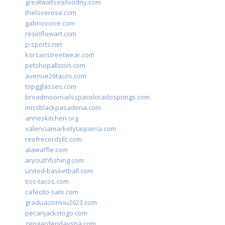
greatwallseafoodny.com
theloverose.com
gabriovoice.com
resinflowart.com
p-sports.net
korsairstreetwear.com
petshopallston.com
avenue26tacos.com
topgglasses.com
broadmoornailsspacoloradosprings.com
missblackpasadena.com
anneskitchen.org
valenciamarketytaqueria.com
reefrecordsllc.com
alawaffle.com
aryouthfishing.com
united-basketball.com
tios-tacos.com
cafecito-satx.com
graduacionviu2023.com
pecanjackstogo.com
zengardendayspa.com