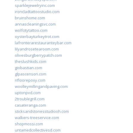
sparklejewelryinc.com
ironcladtattoostudio.com
bruinshome.com
annascleaningsvc.com
wolfcitytattoo.com
oysterbayturkeytrot.com
lafronterarestauranteybar.com
lilyandrosetearoom.com
olivesburgberrypatch.com
theslushkids.com
giobastian.com
glpascensori.com
rifloorepoxy.com
woolleymillingandpaving.com
uptonpvd.com
2troublegrill.com
casateranga.com
sticksandstonesstudiooh.com
walkers-treeservice.com
shopmossi.com
untamedcollectivesd.com