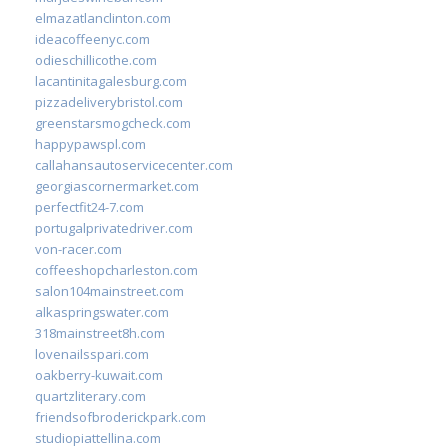
elmazatlanclinton.com
ideacoffeenyc.com
odieschillicothe.com
lacantinitagalesburg.com
pizzadeliverybristol.com
greenstarsmogcheck.com
happypawspl.com
callahansautoservicecenter.com
georgiascornermarket.com
perfectfit24-7.com
portugalprivatedriver.com
von-racer.com
coffeeshopcharleston.com
salon104mainstreet.com
alkaspringswater.com
318mainstreet8h.com
lovenailsspari.com
oakberry-kuwait.com
quartzliterary.com
friendsofbroderickpark.com
studiopiattellina.com