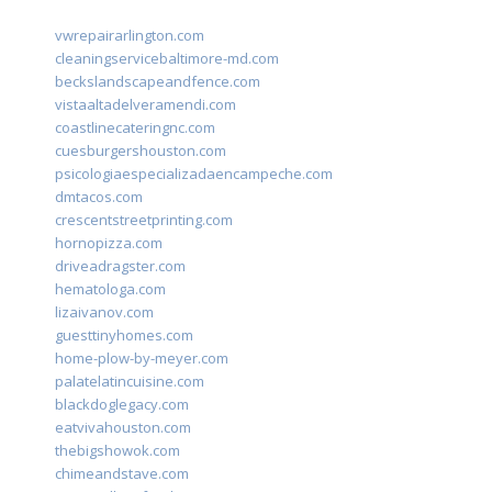
vwrepairarlington.com
cleaningservicebaltimore-md.com
beckslandscapeandfence.com
vistaaltadelveramendi.com
coastlinecateringnc.com
cuesburgershouston.com
psicologiaespecializadaencampeche.com
dmtacos.com
crescentstreetprinting.com
hornopizza.com
driveadragster.com
hematologa.com
lizaivanov.com
guesttinyhomes.com
home-plow-by-meyer.com
palatelatincuisine.com
blackdoglegacy.com
eatvivahouston.com
thebigshowok.com
chimeandstave.com