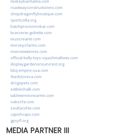
mickeybarmama.com
roadwayconstructioninc.com
shopdragonflyboutique.com
sportszilla.org
batchprovisionsbar.com
brasserie-gobette.com
musicrearte.com
morseysfarms.com
riverviewtennis.com
official-kelly-toys-squishmallows.com
displaygardenonsuncrest.org
bbq-empire-usa.com
feedstoreva.com
drogopets.com
ediblechalk.com
tabletennisnearme.com
oaksofa.com
soultacohtx.com
capishcaps.com
gpsyfl.org
MEDIA PARTNER III