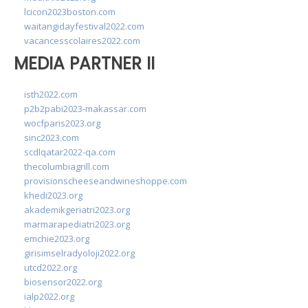
lcicon2023boston.com
waitangidayfestival2022.com
vacancesscolaires2022.com
MEDIA PARTNER II
isth2022.com
p2b2pabi2023-makassar.com
wocfparis2023.org
sinc2023.com
scdlqatar2022-qa.com
thecolumbiagrill.com
provisionscheeseandwineshoppe.com
khedi2023.org
akademikgeriatri2023.org
marmarapediatri2023.org
emchie2023.org
girisimselradyoloji2022.org
utcd2022.org
biosensor2022.org
ialp2022.org