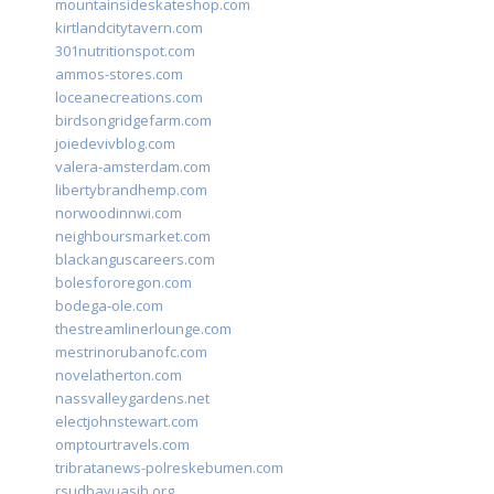
mountainsideskateshop.com
kirtlandcitytavern.com
301nutritionspot.com
ammos-stores.com
loceanecreations.com
birdsongridgefarm.com
joiedevivblog.com
valera-amsterdam.com
libertybrandhemp.com
norwoodinnwi.com
neighboursmarket.com
blackanguscareers.com
bolesfororegon.com
bodega-ole.com
thestreamlinerlounge.com
mestrinorubanofc.com
novelatherton.com
nassvalleygardens.net
electjohnstewart.com
omptourtravels.com
tribratanews-polreskebumen.com
rsudbayuasih.org