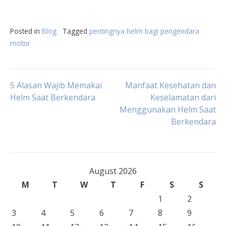
Posted in
Blog
Tagged
pentingnya helm bagi pengendara
motor
Post
5 Alasan Wajib Memakai
Manfaat Kesehatan dan
Helm Saat Berkendara
Keselamatan dari
Menggunakan Helm Saat
navigation
Berkendara
August 2026
M
T
W
T
F
S
S
1
2
3
4
5
6
7
8
9