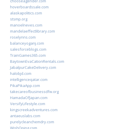
chooseagender.com
hoverboardssale.com
alaskapolitics.com
stsmp.org
manoelneves.com
mandelaeffectlibrary.com
roselynns.com
balanceyoganj.com
salesforceblogs.com
TrainGames365.com
BaytownEvaCationRentals.com
JabalpurCakeDelivery.com
halobjd.com
intelligenceqatar.com
PikaPikaApp.com
takecareofbusinessdfw.org
HamadaOfJapan.com
VersifyLifestyle.com
kingscreekadventures.com
antaeuslabs.com
purelycleanchemdry.com
WishOping.com