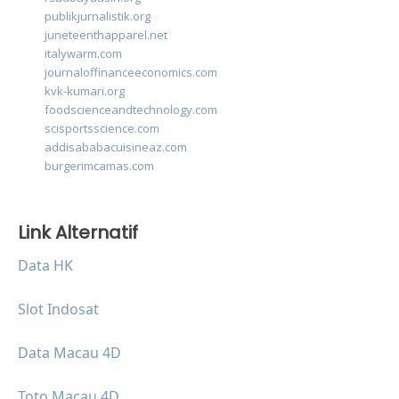
publikjurnalistik.org
juneteenthapparel.net
italywarm.com
journaloffinanceeconomics.com
kvk-kumari.org
foodscienceandtechnology.com
scisportsscience.com
addisababacuisineaz.com
burgerimcamas.com
Link Alternatif
Data HK
Slot Indosat
Data Macau 4D
Toto Macau 4D