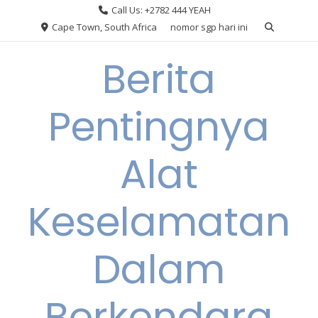
Skip
Call Us: +2782 444 YEAH
to
Cape Town, South Africa
nomor sgp hari ini
content
Berita
Pentingnya
Alat
Keselamatan
Dalam
Berkendara