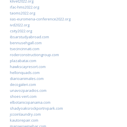
klivet2022.org
ifac-hms2022.org
taoms2022.org
iias-euromena-conference2022.org
ivd2022.org
csity2022.org
ibsarstudyabroad.com
bennusehgall.com
tsecincinnati.com
roderconstructiongroup.com
plazabatai.com
hawkscayresort.com
hellonquads.com
diarioanimales.com
decogaleri.com
unavozparadios.com
shoes-vert.com
elbotanicopanama.com
shadyoaksrockportrvpark.com
jccoinlaundry.com
kautorepair.com
marjaeswinebar.com