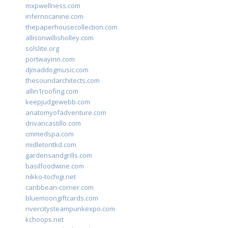
mxpwellness.com
infernocanine.com
thepaperhousecollection.com
allisonwillisholley.com
solslite.org
portwayinn.com
djmaddogmusic.com
thesoundarchitects.com
allin1roofing.com
keepjudgewebb.com
anatomyofadventure.com
drivancastillo.com
cmmedspa.com
midletontkd.com
gardensandgrills.com
basilfoodwine.com
nikko-tochigi.net
caribbean-corner.com
bluemoongiftcards.com
rivercitysteampunkexpo.com
kchoops.net