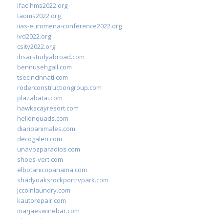
ifac-hms2022.org
taoms2022.org
iias-euromena-conference2022.org
ivd2022.org
csity2022.org
ibsarstudyabroad.com
bennusehgall.com
tsecincinnati.com
roderconstructiongroup.com
plazabatai.com
hawkscayresort.com
hellonquads.com
diarioanimales.com
decogaleri.com
unavozparadios.com
shoes-vert.com
elbotanicopanama.com
shadyoaksrockportrvpark.com
jccoinlaundry.com
kautorepair.com
marjaeswinebar.com