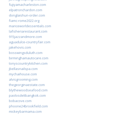
fujiyamacharleston.com
elpatronchardon.com
donglaishun-order.com
fiamc-rome2022.org
mariceworldessentials.com
lafisheriarestaurant.com
915jazzandmore.com
aguadulce-countryfair.com
jakehovis.com
bosswingsduluth.com
birminghamautocare.com
tonyscountrykitchen.com
jbellasnailspa.com
mychaihouse.com
alvisgrooming.com
thegeorginaestate.com
blythewoodseafood.com
paolosdelibangkok.com
bobacove.com
phoone24brookfield.com
mickeybarmama.com