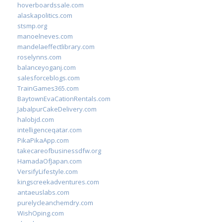
hoverboardssale.com
alaskapolitics.com
stsmp.org
manoelneves.com
mandelaeffectlibrary.com
roselynns.com
balanceyoganj.com
salesforceblogs.com
TrainGames365.com
BaytownEvaCationRentals.com
JabalpurCakeDelivery.com
halobjd.com
intelligenceqatar.com
PikaPikaApp.com
takecareofbusinessdfw.org
HamadaOfJapan.com
VersifyLifestyle.com
kingscreekadventures.com
antaeuslabs.com
purelycleanchemdry.com
WishOping.com