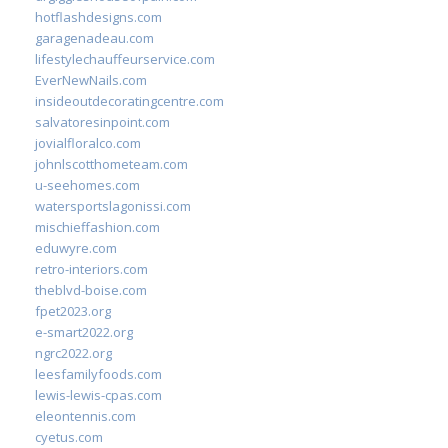
hotflashdesigns.com
garagenadeau.com
lifestylechauffeurservice.com
EverNewNails.com
insideoutdecoratingcentre.com
salvatoresinpoint.com
jovialfloralco.com
johnlscotthometeam.com
u-seehomes.com
watersportslagonissi.com
mischieffashion.com
eduwyre.com
retro-interiors.com
theblvd-boise.com
fpet2023.org
e-smart2022.org
ngrc2022.org
leesfamilyfoods.com
lewis-lewis-cpas.com
eleontennis.com
cyetus.com