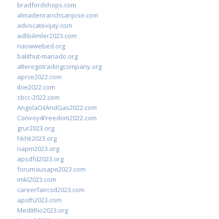
bradfordshops.com
almadenranchsanjose.com
advocatevijay.com
adlibilimler2023.com
naswwebed.org
balithut-manado.org
alteregotradingcompany.org
aprce2022.com
ibie2022.com
sbcc-2022.com
AngolaOilAndGas2022.com
Convoy4Freedom2022.com
grur2023.org
hkhk2023.org
napm2023.org
apsdfd2023.org
forumausape2023.com
imkl2023.com
careerfaircsd2023.com
apsth2023.com
MedItRio2023.org