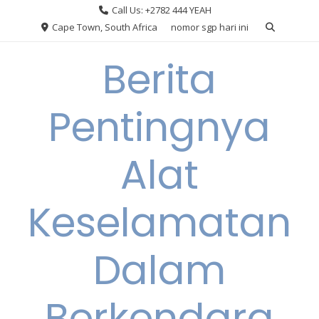
Skip
Call Us: +2782 444 YEAH
to
Cape Town, South Africa
nomor sgp hari ini
content
Berita
Pentingnya
Alat
Keselamatan
Dalam
Berkendara