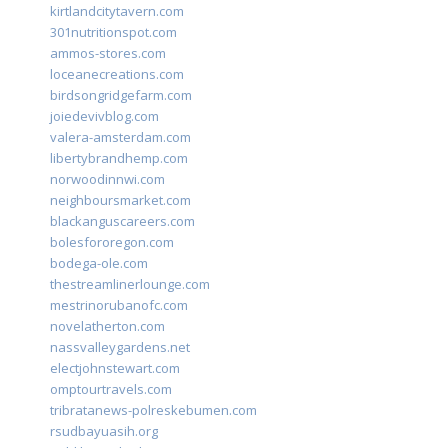
kirtlandcitytavern.com
301nutritionspot.com
ammos-stores.com
loceanecreations.com
birdsongridgefarm.com
joiedevivblog.com
valera-amsterdam.com
libertybrandhemp.com
norwoodinnwi.com
neighboursmarket.com
blackanguscareers.com
bolesfororegon.com
bodega-ole.com
thestreamlinerlounge.com
mestrinorubanofc.com
novelatherton.com
nassvalleygardens.net
electjohnstewart.com
omptourtravels.com
tribratanews-polreskebumen.com
rsudbayuasih.org