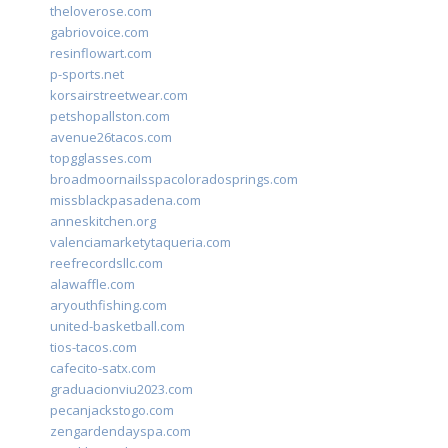
theloverose.com
gabriovoice.com
resinflowart.com
p-sports.net
korsairstreetwear.com
petshopallston.com
avenue26tacos.com
topgglasses.com
broadmoornailsspacoloradosprings.com
missblackpasadena.com
anneskitchen.org
valenciamarketytaqueria.com
reefrecordsllc.com
alawaffle.com
aryouthfishing.com
united-basketball.com
tios-tacos.com
cafecito-satx.com
graduacionviu2023.com
pecanjackstogo.com
zengardendayspa.com