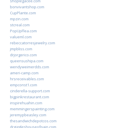
shoplegacee.com
bonvivantshop.com
CupPlante.com
mpzin.com
stcreal.com
PopUpFlea.com
valueml.com
rebeccatorresjewelry.com
jmpbliss.com
drjorgerico.com
queensushipa.com
wendyweimerdds.com
ameri-camp.com
hrsreceivables.com
empconst1.com
cinderella-support.com
bigpinkrestaurant.com
inspirehuahin.com
memmingerspainting.com
jeremypbeasley.com
thesandwichdepotcos.com
drgiggleshouseofpain.com