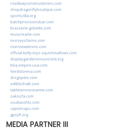
roadwayconstructioninc.com
shopdragonflyboutique.com
sportszilla.org
batchprovisionsbar.com
brasserie-gobette.com
musicrearte.com
morseysfarms.com
riverviewtennis.com
official-kelly-toys-squishmallows.com
displaygardenonsuncrest.org
bbq-empire-usa.com
feedstoreva.com
drogopets.com
ediblechalk.com
tabletennisnearme.com
oaksofa.com
soultacohtx.com
capishcaps.com
gpsyfl.org
MEDIA PARTNER III