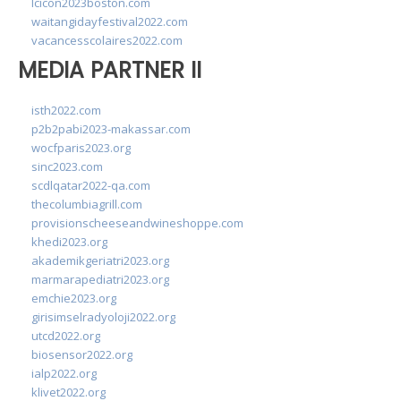
lcicon2023boston.com
waitangidayfestival2022.com
vacancesscolaires2022.com
MEDIA PARTNER II
isth2022.com
p2b2pabi2023-makassar.com
wocfparis2023.org
sinc2023.com
scdlqatar2022-qa.com
thecolumbiagrill.com
provisionscheeseandwineshoppe.com
khedi2023.org
akademikgeriatri2023.org
marmarapediatri2023.org
emchie2023.org
girisimselradyoloji2022.org
utcd2022.org
biosensor2022.org
ialp2022.org
klivet2022.org