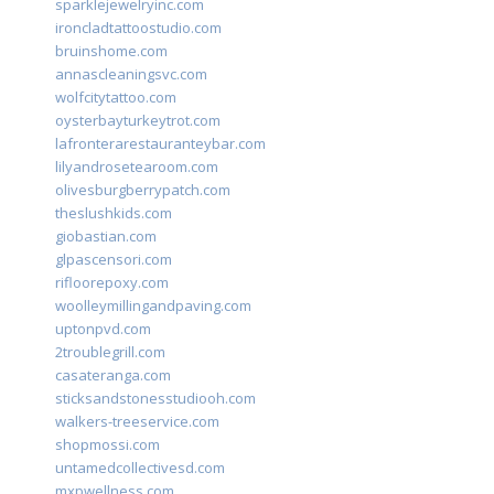
sparklejewelryinc.com
ironcladtattoostudio.com
bruinshome.com
annascleaningsvc.com
wolfcitytattoo.com
oysterbayturkeytrot.com
lafronterarestauranteybar.com
lilyandrosetearoom.com
olivesburgberrypatch.com
theslushkids.com
giobastian.com
glpascensori.com
rifloorepoxy.com
woolleymillingandpaving.com
uptonpvd.com
2troublegrill.com
casateranga.com
sticksandstonesstudiooh.com
walkers-treeservice.com
shopmossi.com
untamedcollectivesd.com
mxpwellness.com