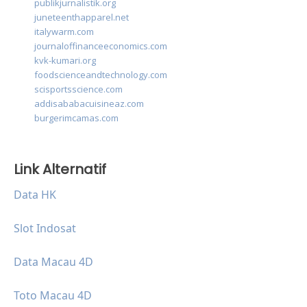
publikjurnalistik.org
juneteenthapparel.net
italywarm.com
journaloffinanceeconomics.com
kvk-kumari.org
foodscienceandtechnology.com
scisportsscience.com
addisababacuisineaz.com
burgerimcamas.com
Link Alternatif
Data HK
Slot Indosat
Data Macau 4D
Toto Macau 4D