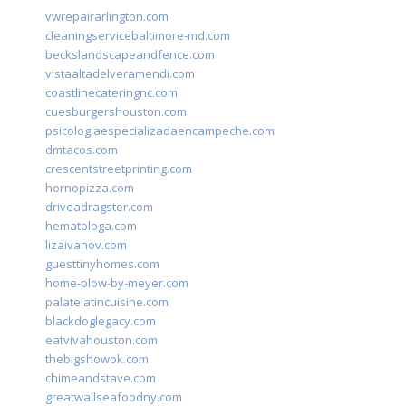
vwrepairarlington.com
cleaningservicebaltimore-md.com
beckslandscapeandfence.com
vistaaltadelveramendi.com
coastlinecateringnc.com
cuesburgershouston.com
psicologiaespecializadaencampeche.com
dmtacos.com
crescentstreetprinting.com
hornopizza.com
driveadragster.com
hematologa.com
lizaivanov.com
guesttinyhomes.com
home-plow-by-meyer.com
palatelatincuisine.com
blackdoglegacy.com
eatvivahouston.com
thebigshowok.com
chimeandstave.com
greatwallseafoodny.com