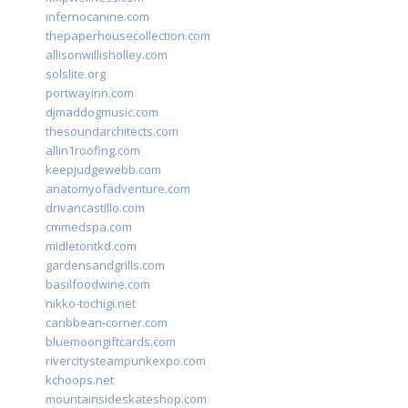
infernocanine.com
thepaperhousecollection.com
allisonwillisholley.com
solslite.org
portwayinn.com
djmaddogmusic.com
thesoundarchitects.com
allin1roofing.com
keepjudgewebb.com
anatomyofadventure.com
drivancastillo.com
cmmedspa.com
midletontkd.com
gardensandgrills.com
basilfoodwine.com
nikko-tochigi.net
caribbean-corner.com
bluemoongiftcards.com
rivercitysteampunkexpo.com
kchoops.net
mountainsideskateshop.com