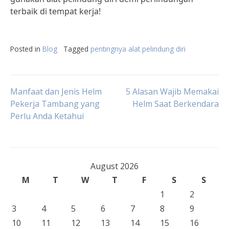
terbaik di tempat kerja!
Posted in
Blog
Tagged
pentingnya alat pelindung diri
Post
Manfaat dan Jenis Helm
5 Alasan Wajib Memakai
Pekerja Tambang yang
Helm Saat Berkendara
Perlu Anda Ketahui
navigation
August 2026
M
T
W
T
F
S
S
1
2
3
4
5
6
7
8
9
10
11
12
13
14
15
16