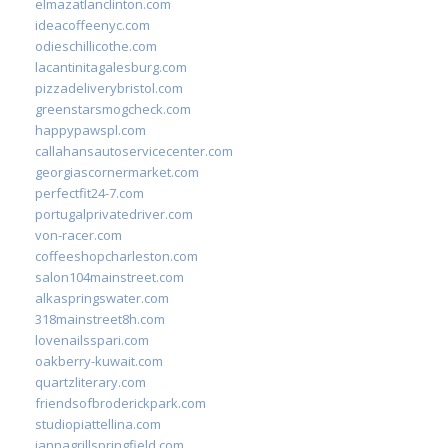
elmazatlanclinton.com
ideacoffeenyc.com
odieschillicothe.com
lacantinitagalesburg.com
pizzadeliverybristol.com
greenstarsmogcheck.com
happypawspl.com
callahansautoservicecenter.com
georgiascornermarket.com
perfectfit24-7.com
portugalprivatedriver.com
von-racer.com
coffeeshopcharleston.com
salon104mainstreet.com
alkaspringswater.com
318mainstreet8h.com
lovenailsspari.com
oakberry-kuwait.com
quartzliterary.com
friendsofbroderickpark.com
studiopiattellina.com
jannagrillspringfield.com