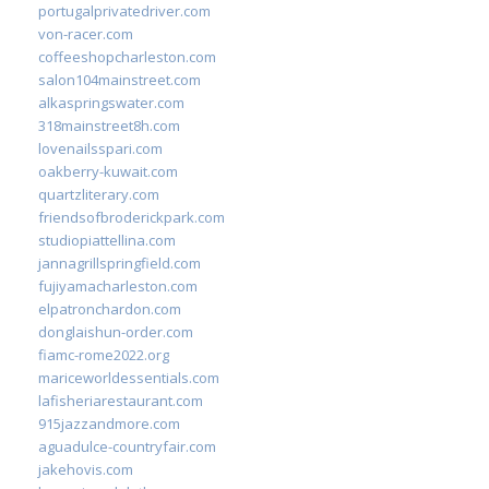
portugalprivatedriver.com
von-racer.com
coffeeshopcharleston.com
salon104mainstreet.com
alkaspringswater.com
318mainstreet8h.com
lovenailsspari.com
oakberry-kuwait.com
quartzliterary.com
friendsofbroderickpark.com
studiopiattellina.com
jannagrillspringfield.com
fujiyamacharleston.com
elpatronchardon.com
donglaishun-order.com
fiamc-rome2022.org
mariceworldessentials.com
lafisheriarestaurant.com
915jazzandmore.com
aguadulce-countryfair.com
jakehovis.com