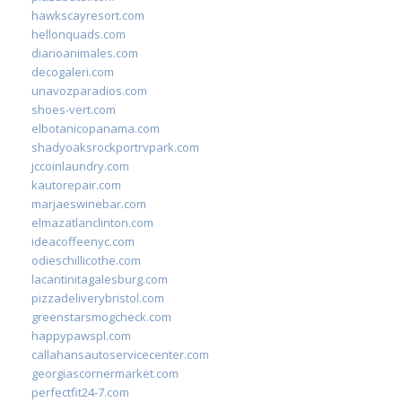
hawkscayresort.com
hellonquads.com
diarioanimales.com
decogaleri.com
unavozparadios.com
shoes-vert.com
elbotanicopanama.com
shadyoaksrockportrvpark.com
jccoinlaundry.com
kautorepair.com
marjaeswinebar.com
elmazatlanclinton.com
ideacoffeenyc.com
odieschillicothe.com
lacantinitagalesburg.com
pizzadeliverybristol.com
greenstarsmogcheck.com
happypawspl.com
callahansautoservicecenter.com
georgiascornermarket.com
perfectfit24-7.com