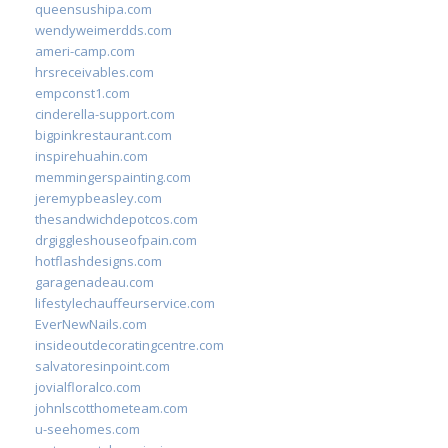
queensushipa.com
wendyweimerdds.com
ameri-camp.com
hrsreceivables.com
empconst1.com
cinderella-support.com
bigpinkrestaurant.com
inspirehuahin.com
memmingerspainting.com
jeremypbeasley.com
thesandwichdepotcos.com
drgiggleshouseofpain.com
hotflashdesigns.com
garagenadeau.com
lifestylechauffeurservice.com
EverNewNails.com
insideoutdecoratingcentre.com
salvatoresinpoint.com
jovialfloralco.com
johnlscotthometeam.com
u-seehomes.com