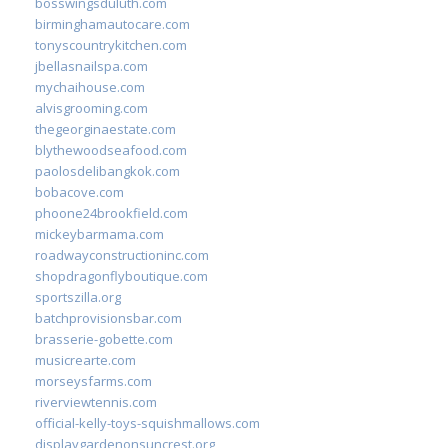
bosswingsduluth.com
birminghamautocare.com
tonyscountrykitchen.com
jbellasnailspa.com
mychaihouse.com
alvisgrooming.com
thegeorginaestate.com
blythewoodseafood.com
paolosdelibangkok.com
bobacove.com
phoone24brookfield.com
mickeybarmama.com
roadwayconstructioninc.com
shopdragonflyboutique.com
sportszilla.org
batchprovisionsbar.com
brasserie-gobette.com
musicrearte.com
morseysfarms.com
riverviewtennis.com
official-kelly-toys-squishmallows.com
displaygardenonsuncrest.org