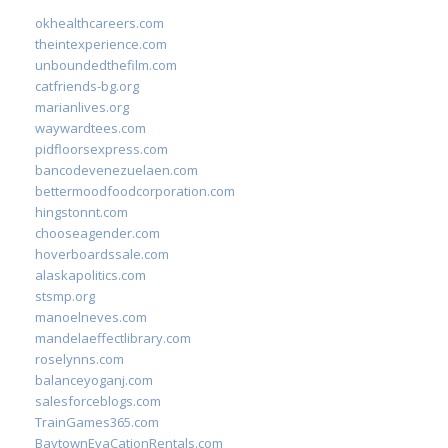
okhealthcareers.com
theintexperience.com
unboundedthefilm.com
catfriends-bg.org
marianlives.org
waywardtees.com
pidfloorsexpress.com
bancodevenezuelaen.com
bettermoodfoodcorporation.com
hingstonnt.com
chooseagender.com
hoverboardssale.com
alaskapolitics.com
stsmp.org
manoelneves.com
mandelaeffectlibrary.com
roselynns.com
balanceyoganj.com
salesforceblogs.com
TrainGames365.com
BaytownEvaCationRentals.com