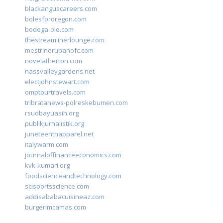
blackanguscareers.com
bolesfororegon.com
bodega-ole.com
thestreamlinerlounge.com
mestrinorubanofc.com
novelatherton.com
nassvalleygardens.net
electjohnstewart.com
omptourtravels.com
tribratanews-polreskebumen.com
rsudbayuasih.org
publikjurnalistik.org
juneteenthapparel.net
italywarm.com
journaloffinanceeconomics.com
kvk-kumari.org
foodscienceandtechnology.com
scisportsscience.com
addisababacuisineaz.com
burgerimcamas.com