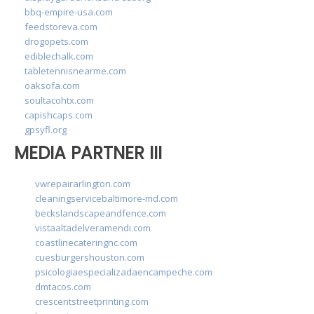
bbq-empire-usa.com
feedstoreva.com
drogopets.com
ediblechalk.com
tabletennisnearme.com
oaksofa.com
soultacohtx.com
capishcaps.com
gpsyfl.org
MEDIA PARTNER III
vwrepairarlington.com
cleaningservicebaltimore-md.com
beckslandscapeandfence.com
vistaaltadelveramendi.com
coastlinecateringnc.com
cuesburgershouston.com
psicologiaespecializadaencampeche.com
dmtacos.com
crescentstreetprinting.com