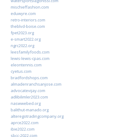
watersportslagonissi.com
mischieffashion.com
eduwyre.com
retro-interiors.com
theblvd-boise.com
fpet2023.org
e-smart2022.org
ngrc2022.org
leesfamilyfoods.com
lewis-lewis-cpas.com
eleontennis.com
cyetus.com
bradfordshops.com
almadenranchsanjose.com
advocatevijay.com
adlibilimler2023.com
naswwebed.org
balithut-manado.org
alteregotradingcompany.org
aprce2022.com
ibie2022.com
sbcc-2022.com