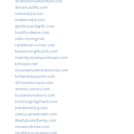
anatomyofadventure.com
drivancastillo.com
cmmedspa.com
midletontkd.com
gardensandgrills.com
basilfoodwine.com
nikko-tochigi.net
caribbean-corner.com
bluemoongiftcards.com
rivercitysteampunkexpo.com
kchoops.net
mountainsideskateshop.com
kirtlandcitytavern.com
301nutritionspot.com
ammos-stores.com
loceanecreations.com
birdsongridgefarm.com
joiedevivblog.com
valera-amsterdam.com
libertybrandhemp.com
norwoodinnwi.com
neighboursmarket.com