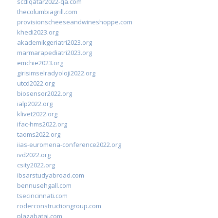
scdlqatar2022-qa.com
thecolumbiagrill.com
provisionscheeseandwineshoppe.com
khedi2023.org
akademikgeriatri2023.org
marmarapediatri2023.org
emchie2023.org
girisimselradyoloji2022.org
utcd2022.org
biosensor2022.org
ialp2022.org
klivet2022.org
ifac-hms2022.org
taoms2022.org
iias-euromena-conference2022.org
ivd2022.org
csity2022.org
ibsarstudyabroad.com
bennusehgall.com
tsecincinnati.com
roderconstructiongroup.com
plazabatai.com