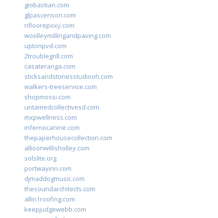
giobastian.com
glpascensori.com
rifloorepoxy.com
woolleymillingandpaving.com
uptonpvd.com
2troublegrill.com
casateranga.com
sticksandstonesstudiooh.com
walkers-treeservice.com
shopmossi.com
untamedcollectivesd.com
mxpwellness.com
infernocanine.com
thepaperhousecollection.com
allisonwillisholley.com
solslite.org
portwayinn.com
djmaddogmusic.com
thesoundarchitects.com
allin1roofing.com
keepjudgewebb.com