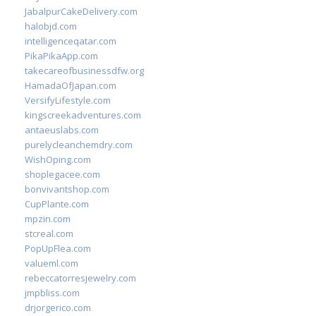
JabalpurCakeDelivery.com
halobjd.com
intelligenceqatar.com
PikaPikaApp.com
takecareofbusinessdfw.org
HamadaOfJapan.com
VersifyLifestyle.com
kingscreekadventures.com
antaeuslabs.com
purelycleanchemdry.com
WishOping.com
shoplegacee.com
bonvivantshop.com
CupPlante.com
mpzin.com
stcreal.com
PopUpFlea.com
valueml.com
rebeccatorresjewelry.com
jmpbliss.com
drjorgerico.com