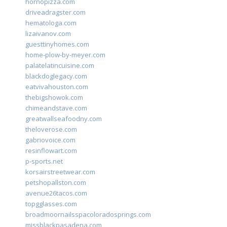
hornopizza.com
driveadragster.com
hematologa.com
lizaivanov.com
guesttinyhomes.com
home-plow-by-meyer.com
palatelatincuisine.com
blackdoglegacy.com
eatvivahouston.com
thebigshowok.com
chimeandstave.com
greatwallseafoodny.com
theloverose.com
gabriovoice.com
resinflowart.com
p-sports.net
korsairstreetwear.com
petshopallston.com
avenue26tacos.com
topgglasses.com
broadmoornailsspacoloradosprings.com
missblackpasadena.com