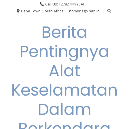
Skip
Call Us: +2782 444 YEAH
to
Cape Town, South Africa
nomor sgp hari ini
content
Berita
Pentingnya
Alat
Keselamatan
Dalam
Berkendara