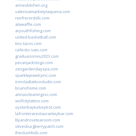
anneskitchen.org
valenciamarketytaqueria.com
reefrecordsllc.com
alawaffle.com
aryouthfishing.com
united-basketball.com
tios-tacos.com
cafecito-satx.com
graduacionviu2023.com
pecanjackstogo.com
zengardendayspa.com
sparklejewelryinc.com
ironcladtattoostudio.com
bruinshome.com
annascleaningsvc.com
wolfcitytattoo.com
oysterbayturkeytrot.com
lafronterarestauranteybar.com
lilyandrosetearoom.com
olivesburgberrypatch.com
theslushkids.com