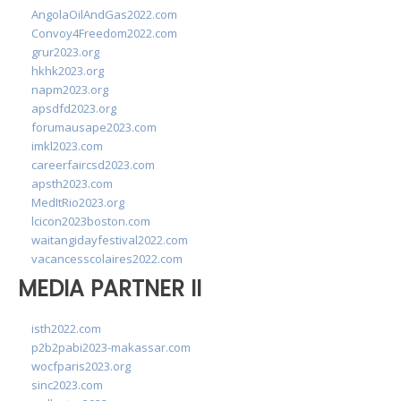
AngolaOilAndGas2022.com
Convoy4Freedom2022.com
grur2023.org
hkhk2023.org
napm2023.org
apsdfd2023.org
forumausape2023.com
imkl2023.com
careerfaircsd2023.com
apsth2023.com
MedItRio2023.org
lcicon2023boston.com
waitangidayfestival2022.com
vacancesscolaires2022.com
MEDIA PARTNER II
isth2022.com
p2b2pabi2023-makassar.com
wocfparis2023.org
sinc2023.com