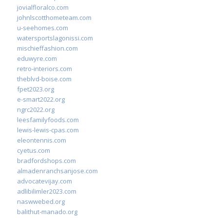
jovialfloralco.com
johnlscotthometeam.com
u-seehomes.com
watersportslagonissi.com
mischieffashion.com
eduwyre.com
retro-interiors.com
theblvd-boise.com
fpet2023.org
e-smart2022.org
ngrc2022.org
leesfamilyfoods.com
lewis-lewis-cpas.com
eleontennis.com
cyetus.com
bradfordshops.com
almadenranchsanjose.com
advocatevijay.com
adlibilimler2023.com
naswwebed.org
balithut-manado.org