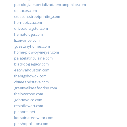
psicologiaespecializadaencampeche.com
dmtacos.com
crescentstreetprinting.com
hornopizza.com
driveadragster.com
hematologa.com
lizaivanov.com
guesttinyhomes.com
home-plow-by-meyer.com
palatelatincuisine.com
blackdoglegacy.com
eatvivahouston.com
thebigshowok.com
chimeandstave.com
greatwallseafoodny.com
theloverose.com
gabriovoice.com
resinflowart.com
p-sports.net
korsairstreetwear.com
petshopallston.com