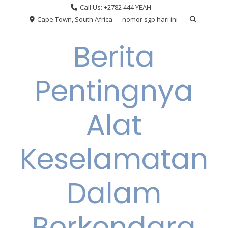
Skip
Call Us: +2782 444 YEAH
to
Cape Town, South Africa
nomor sgp hari ini
content
Berita
Pentingnya
Alat
Keselamatan
Dalam
Berkendara