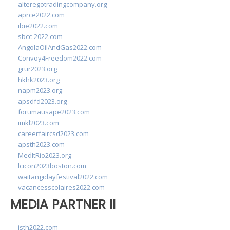
alteregotradingcompany.org
aprce2022.com
ibie2022.com
sbcc-2022.com
AngolaOilAndGas2022.com
Convoy4Freedom2022.com
grur2023.org
hkhk2023.org
napm2023.org
apsdfd2023.org
forumausape2023.com
imkl2023.com
careerfaircsd2023.com
apsth2023.com
MedItRio2023.org
lcicon2023boston.com
waitangidayfestival2022.com
vacancesscolaires2022.com
MEDIA PARTNER II
isth2022.com