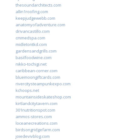
thesoundarchitects.com
allin1roofing.com
keepjudgewebb.com
anatomyofadventure.com
drivancastillo.com
cmmedspa.com
midletontkd.com
gardensandgrills.com
basilfoodwine.com
nikko-tochigi.net
caribbean-corner.com
bluemoongiftcards.com
rivercitysteampunkexpo.com
kchoops.net
mountainsideskateshop.com
kirtlandcitytavern.com
301nutritionspot.com
ammos-stores.com
loceanecreations.com
birdsongridgefarm.com
joiedevivblog.com