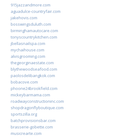
915jazzandmore.com
aguadulce-countryfair.com
jakehovis.com
bosswingsduluth.com
birminghamautocare.com
tonyscountrykitchen.com
jbellasnailspa.com
mychaihouse.com
alvisgrooming.com
thegeorginaestate.com
blythewoodseafood.com
paolosdelibangkok.com
bobacove.com
phoone24brookfield.com
mickeybarmama.com
roadwayconstructioninc.com
shopdragonflyboutique.com
sportszilla.org
batchprovisionsbar.com
brasserie-gobette.com
musicrearte.com