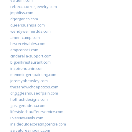
valueml.com
rebeccatorresjewelry.com
jmpbliss.com
drjorgerico.com
queensushipa.com
wendyweimerdds.com
ameri-camp.com
hrsreceivables.com
empconst1.com
cinderella-support.com
bigpinkrestaurant.com
inspirehuahin.com
memmingerspainting.com
jeremypbeasley.com
thesandwichdepotcos.com
drgiggleshouseofpain.com
hotflashdesigns.com
garagenadeau.com
lifestylechauffeurservice.com
EverNewNails.com
insideoutdecoratingcentre.com
salvatoresinpoint.com