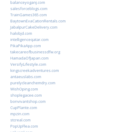
balanceyoganj.com
salesforceblogs.com
TrainGames365.com
BaytownEvaCationRentals.com
JabalpurCakeDelivery.com
halobjd.com
intelligenceqatar.com
PikaPikaApp.com
takecareofbusinessdfw.org
HamadaOfJapan.com
VersifyLifestyle.com
kingscreekadventures.com
antaeuslabs.com
purelycleanchemdry.com
WishOping.com
shoplegacee.com
bonvivantshop.com
CupPlante.com
mpzin.com
stcreal.com
PopUpFlea.com