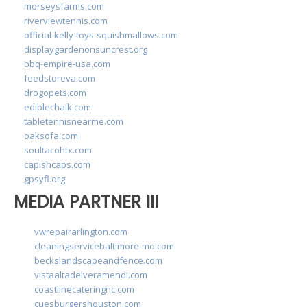
morseysfarms.com
riverviewtennis.com
official-kelly-toys-squishmallows.com
displaygardenonsuncrest.org
bbq-empire-usa.com
feedstoreva.com
drogopets.com
ediblechalk.com
tabletennisnearme.com
oaksofa.com
soultacohtx.com
capishcaps.com
gpsyfl.org
MEDIA PARTNER III
vwrepairarlington.com
cleaningservicebaltimore-md.com
beckslandscapeandfence.com
vistaaltadelveramendi.com
coastlinecateringnc.com
cuesburgershouston.com