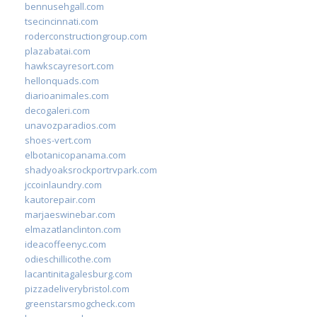
bennusehgall.com
tsecincinnati.com
roderconstructiongroup.com
plazabatai.com
hawkscayresort.com
hellonquads.com
diarioanimales.com
decogaleri.com
unavozparadios.com
shoes-vert.com
elbotanicopanama.com
shadyoaksrockportrvpark.com
jccoinlaundry.com
kautorepair.com
marjaeswinebar.com
elmazatlanclinton.com
ideacoffeenyc.com
odieschillicothe.com
lacantinitagalesburg.com
pizzadeliverybristol.com
greenstarsmogcheck.com