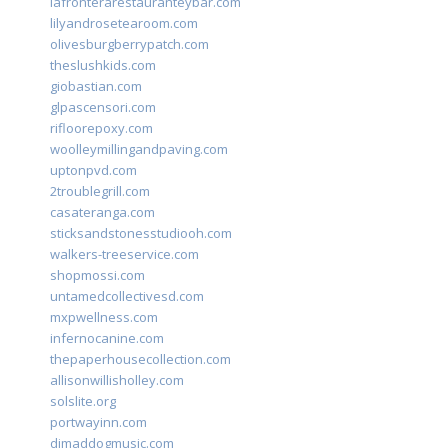
lafronterarestauranteybar.com
lilyandrosetearoom.com
olivesburgberrypatch.com
theslushkids.com
giobastian.com
glpascensori.com
rifloorepoxy.com
woolleymillingandpaving.com
uptonpvd.com
2troublegrill.com
casateranga.com
sticksandstonesstudiooh.com
walkers-treeservice.com
shopmossi.com
untamedcollectivesd.com
mxpwellness.com
infernocanine.com
thepaperhousecollection.com
allisonwillisholley.com
solslite.org
portwayinn.com
djmaddogmusic.com