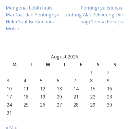
Post
Mengenal Lebih Jauh
Pentingnya Edukasi
Manfaat dan Pentingnya
tentang Alat Pelindung Diri
Helm Saat Berkendara
bagi Semua Pekerja
navigation
Motor
August 2026
M
T
W
T
F
S
S
1
2
3
4
5
6
7
8
9
10
11
12
13
14
15
16
17
18
19
20
21
22
23
24
25
26
27
28
29
30
31
« Mar