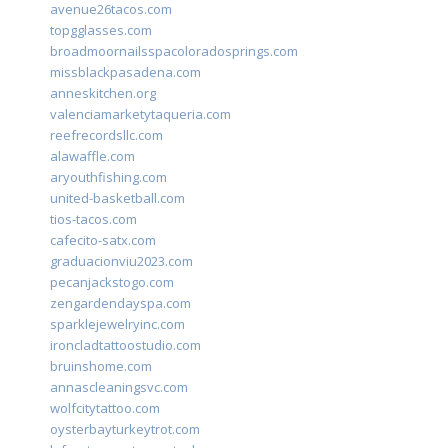
avenue26tacos.com
topgglasses.com
broadmoornailsspacoloradosprings.com
missblackpasadena.com
anneskitchen.org
valenciamarketytaqueria.com
reefrecordsllc.com
alawaffle.com
aryouthfishing.com
united-basketball.com
tios-tacos.com
cafecito-satx.com
graduacionviu2023.com
pecanjackstogo.com
zengardendayspa.com
sparklejewelryinc.com
ironcladtattoostudio.com
bruinshome.com
annascleaningsvc.com
wolfcitytattoo.com
oysterbayturkeytrot.com