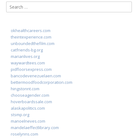
Search
for:
okhealthcareers.com
theintexperience.com
unboundedthefilm.com
catfriends-bg.org
marianlives.org
waywardtees.com
pidfloorsexpress.com
bancodevenezuelaen.com
bettermoodfoodcorporation.com
hingstonnt.com
chooseagender.com
hoverboardssale.com
alaskapolitics.com
stsmp.org
manoelneves.com
mandelaeffectlibrary.com
roselynns.com