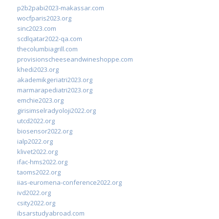
p2b2pabi2023-makassar.com
wocfparis2023.org
sinc2023.com
scdlqatar2022-qa.com
thecolumbiagrill.com
provisionscheeseandwineshoppe.com
khedi2023.org
akademikgeriatri2023.org
marmarapediatri2023.org
emchie2023.org
girisimselradyoloji2022.org
utcd2022.org
biosensor2022.org
ialp2022.org
klivet2022.org
ifac-hms2022.org
taoms2022.org
iias-euromena-conference2022.org
ivd2022.org
csity2022.org
ibsarstudyabroad.com