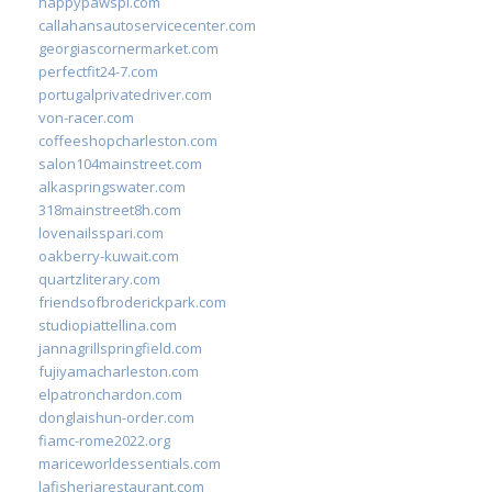
happypawspl.com
callahansautoservicecenter.com
georgiascornermarket.com
perfectfit24-7.com
portugalprivatedriver.com
von-racer.com
coffeeshopcharleston.com
salon104mainstreet.com
alkaspringswater.com
318mainstreet8h.com
lovenailsspari.com
oakberry-kuwait.com
quartzliterary.com
friendsofbroderickpark.com
studiopiattellina.com
jannagrillspringfield.com
fujiyamacharleston.com
elpatronchardon.com
donglaishun-order.com
fiamc-rome2022.org
mariceworldessentials.com
lafisheriarestaurant.com