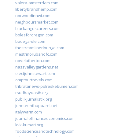
valera-amsterdam.com
libertybrandhemp.com
norwoodinnwi.com
neighboursmarket.com
blackanguscareers.com
bolesfororegon.com
bodega-ole.com
thestreamlinerlounge.com
mestrinorubanofc.com
novelatherton.com
nassvalleygardens.net
electjohnstewart.com
omptourtravels.com
tribratanews-polreskebumen.com
rsudbayuasih.org
publikjurnalistik.org
juneteenthapparel.net
italywarm.com
journaloffinanceeconomics.com
kvk-kumari.org
foodscienceandtechnology.com