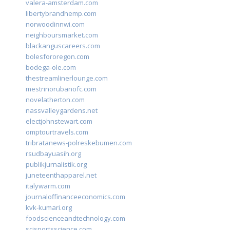
valera-amsterdam.com
libertybrandhemp.com
norwoodinnwi.com
neighboursmarket.com
blackanguscareers.com
bolesfororegon.com
bodega-ole.com
thestreamlinerlounge.com
mestrinorubanofc.com
novelatherton.com
nassvalleygardens.net
electjohnstewart.com
omptourtravels.com
tribratanews-polreskebumen.com
rsudbayuasih.org
publikjurnalistik.org
juneteenthapparel.net
italywarm.com
journaloffinanceeconomics.com
kvk-kumari.org
foodscienceandtechnology.com
scisportsscience.com