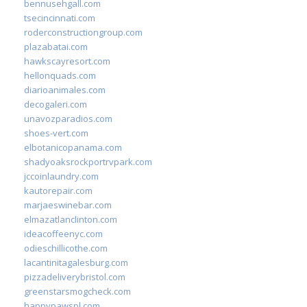
bennusehgall.com
tsecincinnati.com
roderconstructiongroup.com
plazabatai.com
hawkscayresort.com
hellonquads.com
diarioanimales.com
decogaleri.com
unavozparadios.com
shoes-vert.com
elbotanicopanama.com
shadyoaksrockportrvpark.com
jccoinlaundry.com
kautorepair.com
marjaeswinebar.com
elmazatlanclinton.com
ideacoffeenyc.com
odieschillicothe.com
lacantinitagalesburg.com
pizzadeliverybristol.com
greenstarsmogcheck.com
happypawspl.com