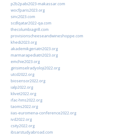
p2b2pabi2023-makassar.com
wocfparis2023.org
sinc2023.com
scdlqatar2022-qa.com
thecolumbiagrill.com
provisionscheeseandwineshoppe.com
khedi2023.org
akademikgeriatri2023.org
marmarapediatri2023.org
emchie2023.org
girisimselradyoloji2022.org
utcd2022.org
biosensor2022.org
ialp2022.org
klivet2022.org
ifac-hms2022.org
taoms2022.org
iias-euromena-conference2022.org
ivd2022.org
csity2022.org
ibsarstudyabroad.com