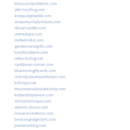
thesoundarchitects.com
allin1roofing.com
keepjudgewebb.com
anatomyofadventure.com
drivancastillo.com
cmmedspa.com
midletontkd.com
gardensandgrills.com
basilfoodwine.com
nikko-tochigi.net
caribbean-corner.com
bluemoongiftcards.com
rivercitysteampunkexpo.com
kchoops.net
mountainsideskateshop.com
kirtlandcitytavern.com
301nutritionspot.com
ammos-stores.com
loceanecreations.com
birdsongridgefarm.com
joiedevivblog.com