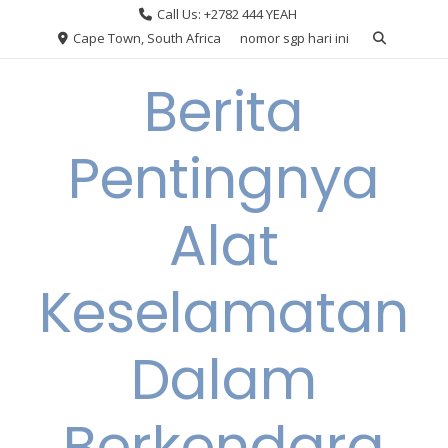
Skip
Call Us: +2782 444 YEAH
to
Cape Town, South Africa
nomor sgp hari ini
content
Berita
Pentingnya
Alat
Keselamatan
Dalam
Berkendara