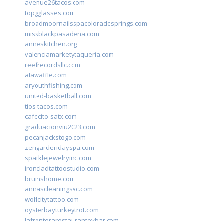
avenue26tacos.com
topgglasses.com
broadmoornailsspacoloradosprings.com
missblackpasadena.com
anneskitchen.org
valenciamarketytaqueria.com
reefrecordsllc.com
alawaffle.com
aryouthfishing.com
united-basketball.com
tios-tacos.com
cafecito-satx.com
graduacionviu2023.com
pecanjackstogo.com
zengardendayspa.com
sparklejewelryinc.com
ironcladtattoostudio.com
bruinshome.com
annascleaningsvc.com
wolfcitytattoo.com
oysterbayturkeytrot.com
lafronterarestauranteybar.com