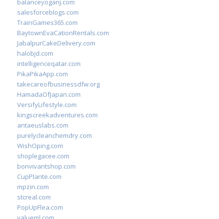
balanceyoganj.com
salesforceblogs.com
TrainGames365.com
BaytownEvaCationRentals.com
JabalpurCakeDelivery.com
halobjd.com
intelligenceqatar.com
PikaPikaApp.com
takecareofbusinessdfw.org
HamadaOfJapan.com
VersifyLifestyle.com
kingscreekadventures.com
antaeuslabs.com
purelycleanchemdry.com
WishOping.com
shoplegacee.com
bonvivantshop.com
CupPlante.com
mpzin.com
stcreal.com
PopUpFlea.com
valueml.com