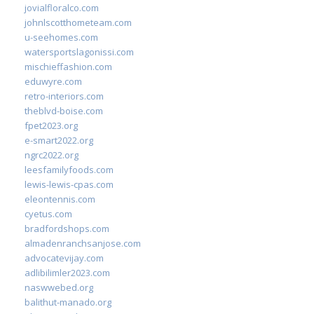
jovialfloralco.com
johnlscotthometeam.com
u-seehomes.com
watersportslagonissi.com
mischieffashion.com
eduwyre.com
retro-interiors.com
theblvd-boise.com
fpet2023.org
e-smart2022.org
ngrc2022.org
leesfamilyfoods.com
lewis-lewis-cpas.com
eleontennis.com
cyetus.com
bradfordshops.com
almadenranchsanjose.com
advocatevijay.com
adlibilimler2023.com
naswwebed.org
balithut-manado.org