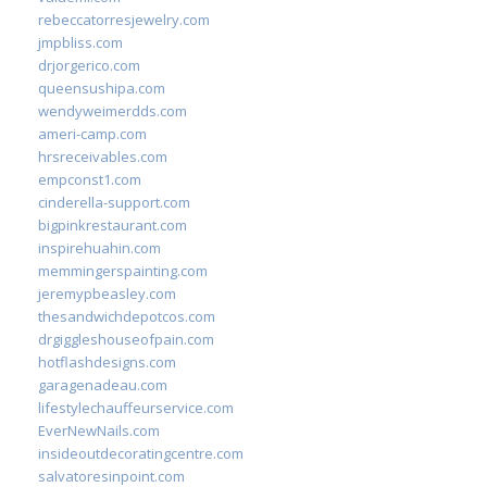
rebeccatorresjewelry.com
jmpbliss.com
drjorgerico.com
queensushipa.com
wendyweimerdds.com
ameri-camp.com
hrsreceivables.com
empconst1.com
cinderella-support.com
bigpinkrestaurant.com
inspirehuahin.com
memmingerspainting.com
jeremypbeasley.com
thesandwichdepotcos.com
drgiggleshouseofpain.com
hotflashdesigns.com
garagenadeau.com
lifestylechauffeurservice.com
EverNewNails.com
insideoutdecoratingcentre.com
salvatoresinpoint.com