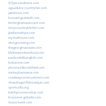
915jazzandmore.com
aguadulce-countryfair.com
jakehovis.com
bosswingsduluth.com
birminghamautocare.com
tonyscountrykitchen.com
jbellasnailspa.com
mychaihouse.com
alvisgrooming.com
thegeorginaestate.com
blythewoodseafood.com
paolosdelibangkok.com
bobacove.com
phoone24brookfield.com
mickeybarmama.com
roadwayconstructioninc.com
shopdragonflyboutique.com
sportszilla.org
batchprovisionsbar.com
brasserie-gobette.com
musicrearte.com