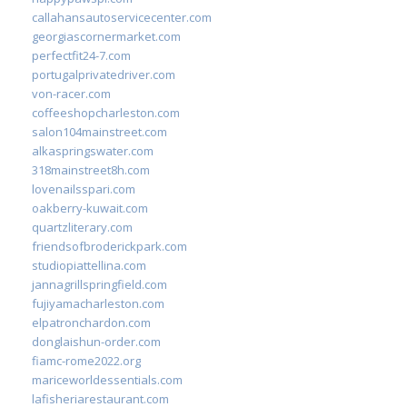
callahansautoservicecenter.com
georgiascornermarket.com
perfectfit24-7.com
portugalprivatedriver.com
von-racer.com
coffeeshopcharleston.com
salon104mainstreet.com
alkaspringswater.com
318mainstreet8h.com
lovenailsspari.com
oakberry-kuwait.com
quartzliterary.com
friendsofbroderickpark.com
studiopiattellina.com
jannagrillspringfield.com
fujiyamacharleston.com
elpatronchardon.com
donglaishun-order.com
fiamc-rome2022.org
mariceworldessentials.com
lafisheriarestaurant.com