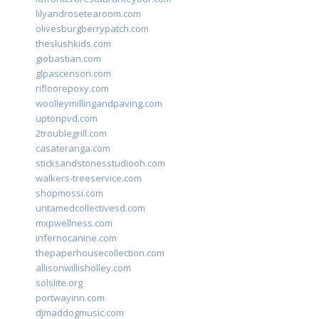
lilyandrosetearoom.com
olivesburgberrypatch.com
theslushkids.com
giobastian.com
glpascensori.com
rifloorepoxy.com
woolleymillingandpaving.com
uptonpvd.com
2troublegrill.com
casateranga.com
sticksandstonesstudiooh.com
walkers-treeservice.com
shopmossi.com
untamedcollectivesd.com
mxpwellness.com
infernocanine.com
thepaperhousecollection.com
allisonwillisholley.com
solslite.org
portwayinn.com
djmaddogmusic.com