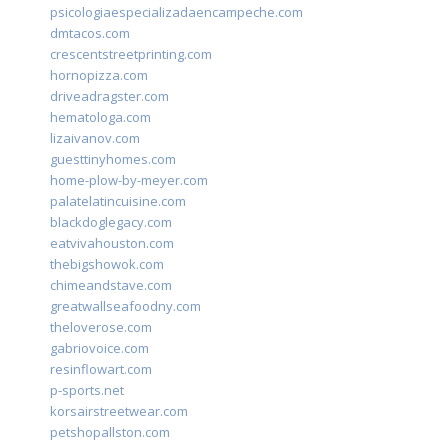
psicologiaespecializadaencampeche.com
dmtacos.com
crescentstreetprinting.com
hornopizza.com
driveadragster.com
hematologa.com
lizaivanov.com
guesttinyhomes.com
home-plow-by-meyer.com
palatelatincuisine.com
blackdoglegacy.com
eatvivahouston.com
thebigshowok.com
chimeandstave.com
greatwallseafoodny.com
theloverose.com
gabriovoice.com
resinflowart.com
p-sports.net
korsairstreetwear.com
petshopallston.com