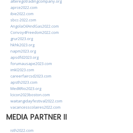
alteregotradingcompany.org
aprce2022.com
ibie2022.com
sbcc-2022.com
AngolaOilAndGas2022.com
Convoy4Freedom2022.com
grur2023.org
hkhk2023.org
napm2023.org
apsdfd2023.org
forumausape2023.com
imkl2023.com
careerfaircsd2023.com
apsth2023.com
MedItRio2023.org
lcicon2023boston.com
waitangidayfestival2022.com
vacancesscolaires2022.com
MEDIA PARTNER II
isth2022.com