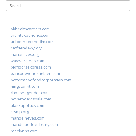
Search
for:
okhealthcareers.com
theintexperience.com
unboundedthefilm.com
catfriends-bg.org
marianlives.org
waywardtees.com
pidfloorsexpress.com
bancodevenezuelaen.com
bettermoodfoodcorporation.com
hingstonnt.com
chooseagender.com
hoverboardssale.com
alaskapolitics.com
stsmp.org
manoelneves.com
mandelaeffectlibrary.com
roselynns.com