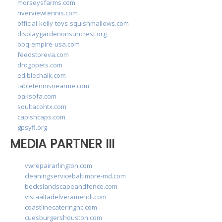
morseysfarms.com
riverviewtennis.com
official-kelly-toys-squishmallows.com
displaygardenonsuncrest.org
bbq-empire-usa.com
feedstoreva.com
drogopets.com
ediblechalk.com
tabletennisnearme.com
oaksofa.com
soultacohtx.com
capishcaps.com
gpsyfl.org
MEDIA PARTNER III
vwrepairarlington.com
cleaningservicebaltimore-md.com
beckslandscapeandfence.com
vistaaltadelveramendi.com
coastlinecateringnc.com
cuesburgershouston.com