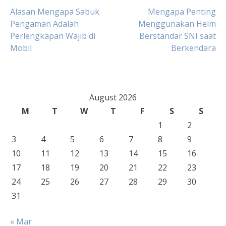
Post
Alasan Mengapa Sabuk
Mengapa Penting
Pengaman Adalah
Menggunakan Helm
Perlengkapan Wajib di
Berstandar SNI saat
navigation
Mobil
Berkendara
August 2026
M
T
W
T
F
S
S
1
2
3
4
5
6
7
8
9
10
11
12
13
14
15
16
17
18
19
20
21
22
23
24
25
26
27
28
29
30
31
« Mar