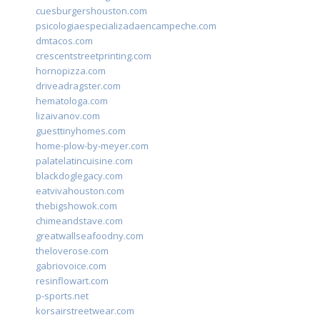
cuesburgershouston.com
psicologiaespecializadaencampeche.com
dmtacos.com
crescentstreetprinting.com
hornopizza.com
driveadragster.com
hematologa.com
lizaivanov.com
guesttinyhomes.com
home-plow-by-meyer.com
palatelatincuisine.com
blackdoglegacy.com
eatvivahouston.com
thebigshowok.com
chimeandstave.com
greatwallseafoodny.com
theloverose.com
gabriovoice.com
resinflowart.com
p-sports.net
korsairstreetwear.com