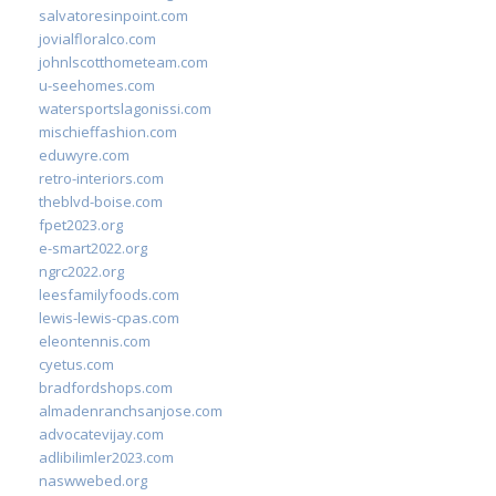
salvatoresinpoint.com
jovialfloralco.com
johnlscotthometeam.com
u-seehomes.com
watersportslagonissi.com
mischieffashion.com
eduwyre.com
retro-interiors.com
theblvd-boise.com
fpet2023.org
e-smart2022.org
ngrc2022.org
leesfamilyfoods.com
lewis-lewis-cpas.com
eleontennis.com
cyetus.com
bradfordshops.com
almadenranchsanjose.com
advocatevijay.com
adlibilimler2023.com
naswwebed.org