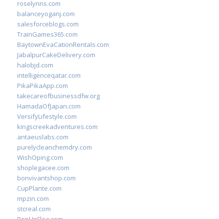
roselynns.com
balanceyoganj.com
salesforceblogs.com
TrainGames365.com
BaytownEvaCationRentals.com
JabalpurCakeDelivery.com
halobjd.com
intelligenceqatar.com
PikaPikaApp.com
takecareofbusinessdfw.org
HamadaOfJapan.com
VersifyLifestyle.com
kingscreekadventures.com
antaeuslabs.com
purelycleanchemdry.com
WishOping.com
shoplegacee.com
bonvivantshop.com
CupPlante.com
mpzin.com
stcreal.com