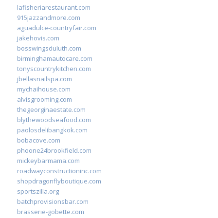
lafisheriarestaurant.com
915jazzandmore.com
aguadulce-countryfair.com
jakehovis.com
bosswingsduluth.com
birminghamautocare.com
tonyscountrykitchen.com
jbellasnailspa.com
mychaihouse.com
alvisgrooming.com
thegeorginaestate.com
blythewoodseafood.com
paolosdelibangkok.com
bobacove.com
phoone24brookfield.com
mickeybarmama.com
roadwayconstructioninc.com
shopdragonflyboutique.com
sportszilla.org
batchprovisionsbar.com
brasserie-gobette.com