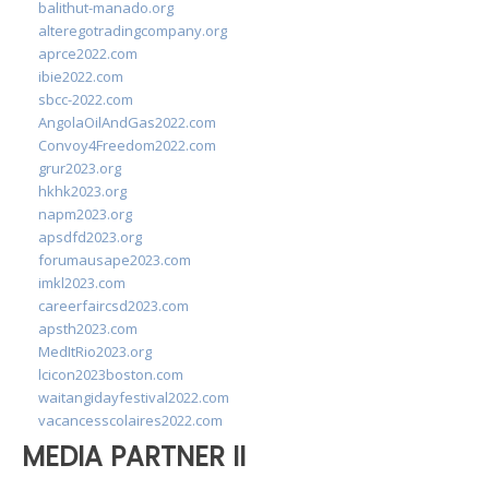
balithut-manado.org
alteregotradingcompany.org
aprce2022.com
ibie2022.com
sbcc-2022.com
AngolaOilAndGas2022.com
Convoy4Freedom2022.com
grur2023.org
hkhk2023.org
napm2023.org
apsdfd2023.org
forumausape2023.com
imkl2023.com
careerfaircsd2023.com
apsth2023.com
MedItRio2023.org
lcicon2023boston.com
waitangidayfestival2022.com
vacancesscolaires2022.com
MEDIA PARTNER II