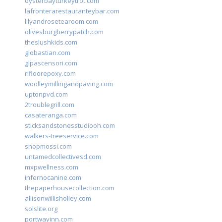
oysterbayturkeytrot.com
lafronterarestauranteybar.com
lilyandrosetearoom.com
olivesburgberrypatch.com
theslushkids.com
giobastian.com
glpascensori.com
rifloorepoxy.com
woolleymillingandpaving.com
uptonpvd.com
2troublegrill.com
casateranga.com
sticksandstonesstudiooh.com
walkers-treeservice.com
shopmossi.com
untamedcollectivesd.com
mxpwellness.com
infernocanine.com
thepaperhousecollection.com
allisonwillisholley.com
solslite.org
portwayinn.com