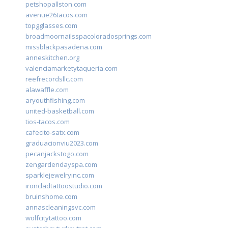
petshopallston.com
avenue26tacos.com
topgglasses.com
broadmoornailsspacoloradosprings.com
missblackpasadena.com
anneskitchen.org
valenciamarketytaqueria.com
reefrecordsllc.com
alawaffle.com
aryouthfishing.com
united-basketball.com
tios-tacos.com
cafecito-satx.com
graduacionviu2023.com
pecanjackstogo.com
zengardendayspa.com
sparklejewelryinc.com
ironcladtattoostudio.com
bruinshome.com
annascleaningsvc.com
wolfcitytattoo.com