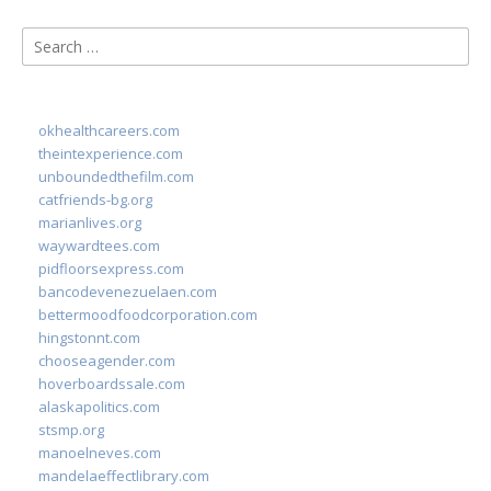
Search
for:
okhealthcareers.com
theintexperience.com
unboundedthefilm.com
catfriends-bg.org
marianlives.org
waywardtees.com
pidfloorsexpress.com
bancodevenezuelaen.com
bettermoodfoodcorporation.com
hingstonnt.com
chooseagender.com
hoverboardssale.com
alaskapolitics.com
stsmp.org
manoelneves.com
mandelaeffectlibrary.com