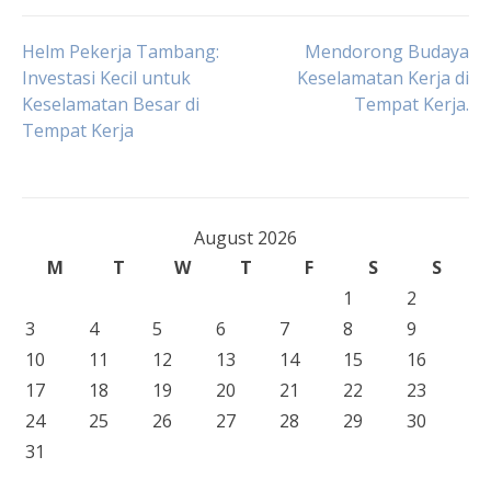
Post
Helm Pekerja Tambang:
Mendorong Budaya
Investasi Kecil untuk
Keselamatan Kerja di
Keselamatan Besar di
Tempat Kerja.
navigation
Tempat Kerja
August 2026
M
T
W
T
F
S
S
1
2
3
4
5
6
7
8
9
10
11
12
13
14
15
16
17
18
19
20
21
22
23
24
25
26
27
28
29
30
31