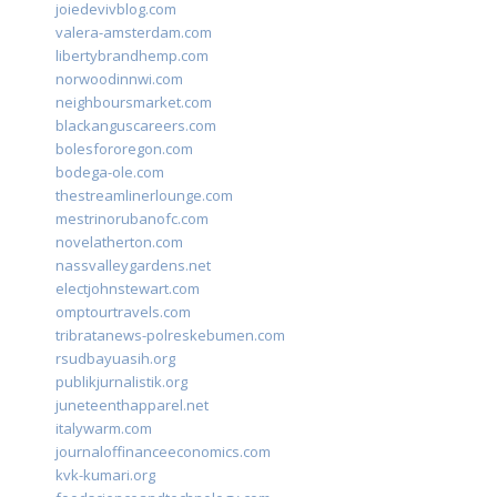
joiedevivblog.com
valera-amsterdam.com
libertybrandhemp.com
norwoodinnwi.com
neighboursmarket.com
blackanguscareers.com
bolesfororegon.com
bodega-ole.com
thestreamlinerlounge.com
mestrinorubanofc.com
novelatherton.com
nassvalleygardens.net
electjohnstewart.com
omptourtravels.com
tribratanews-polreskebumen.com
rsudbayuasih.org
publikjurnalistik.org
juneteenthapparel.net
italywarm.com
journaloffinanceeconomics.com
kvk-kumari.org