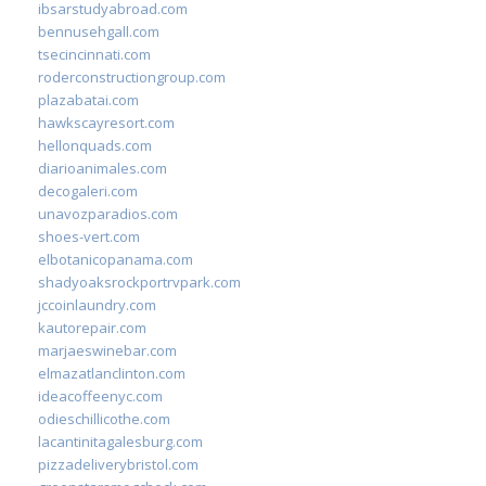
ibsarstudyabroad.com
bennusehgall.com
tsecincinnati.com
roderconstructiongroup.com
plazabatai.com
hawkscayresort.com
hellonquads.com
diarioanimales.com
decogaleri.com
unavozparadios.com
shoes-vert.com
elbotanicopanama.com
shadyoaksrockportrvpark.com
jccoinlaundry.com
kautorepair.com
marjaeswinebar.com
elmazatlanclinton.com
ideacoffeenyc.com
odieschillicothe.com
lacantinitagalesburg.com
pizzadeliverybristol.com