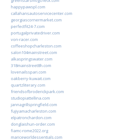
greenstarsmogcheck.com
happypawspl.com
callahansautoservicecenter.com
georgiascornermarket.com
perfectfit24-7.com
portugalprivatedriver.com
von-racer.com
coffeeshopcharleston.com
salon104mainstreet.com
alkaspringswater.com
318mainstreet8h.com
lovenailsspari.com
oakberry-kuwait.com
quartzliterary.com
friendsofbroderickpark.com
studiopiattellina.com
jannagrillspringfield.com
fujiyamacharleston.com
elpatronchardon.com
donglaishun-order.com
fiamc-rome2022.org
mariceworldessentials.com