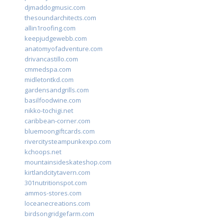
djmaddogmusic.com
thesoundarchitects.com
allin1roofing.com
keepjudgewebb.com
anatomyofadventure.com
drivancastillo.com
cmmedspa.com
midletontkd.com
gardensandgrills.com
basilfoodwine.com
nikko-tochigi.net
caribbean-corner.com
bluemoongiftcards.com
rivercitysteampunkexpo.com
kchoops.net
mountainsideskateshop.com
kirtlandcitytavern.com
301nutritionspot.com
ammos-stores.com
loceanecreations.com
birdsongridgefarm.com