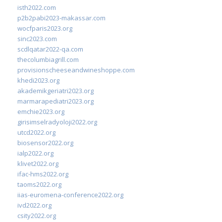
isth2022.com
p2b2pabi2023-makassar.com
wocfparis2023.org
sinc2023.com
scdlqatar2022-qa.com
thecolumbiagrill.com
provisionscheeseandwineshoppe.com
khedi2023.org
akademikgeriatri2023.org
marmarapediatri2023.org
emchie2023.org
girisimselradyoloji2022.org
utcd2022.org
biosensor2022.org
ialp2022.org
klivet2022.org
ifac-hms2022.org
taoms2022.org
iias-euromena-conference2022.org
ivd2022.org
csity2022.org