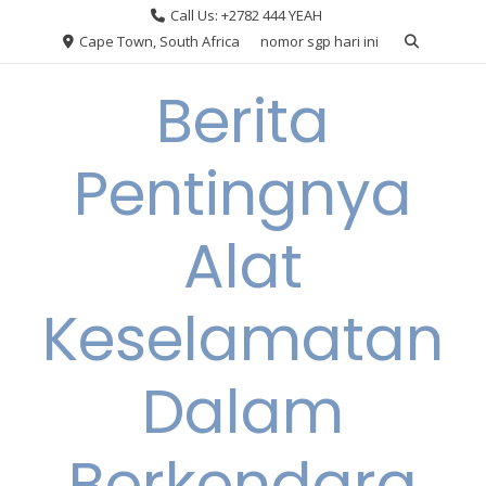
Skip
Call Us: +2782 444 YEAH
to
Cape Town, South Africa
nomor sgp hari ini
content
Berita
Pentingnya
Alat
Keselamatan
Dalam
Berkendara