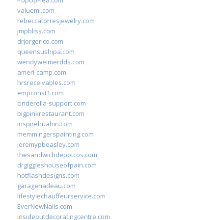
PopUpFlea.com
valueml.com
rebeccatorresjewelry.com
jmpbliss.com
drjorgerico.com
queensushipa.com
wendyweimerdds.com
ameri-camp.com
hrsreceivables.com
empconst1.com
cinderella-support.com
bigpinkrestaurant.com
inspirehuahin.com
memmingerspainting.com
jeremypbeasley.com
thesandwichdepotcos.com
drgiggleshouseofpain.com
hotflashdesigns.com
garagenadeau.com
lifestylechauffeurservice.com
EverNewNails.com
insideoutdecoratingcentre.com