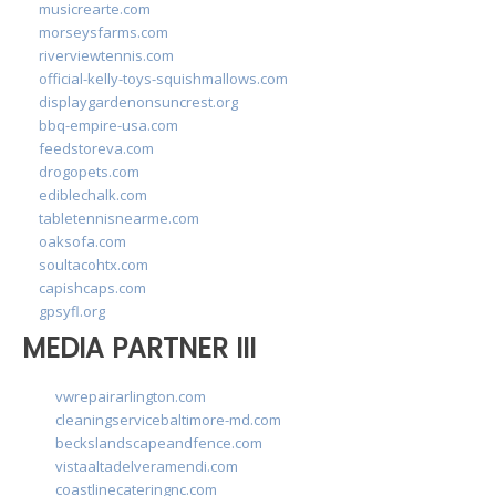
musicrearte.com
morseysfarms.com
riverviewtennis.com
official-kelly-toys-squishmallows.com
displaygardenonsuncrest.org
bbq-empire-usa.com
feedstoreva.com
drogopets.com
ediblechalk.com
tabletennisnearme.com
oaksofa.com
soultacohtx.com
capishcaps.com
gpsyfl.org
MEDIA PARTNER III
vwrepairarlington.com
cleaningservicebaltimore-md.com
beckslandscapeandfence.com
vistaaltadelveramendi.com
coastlinecateringnc.com