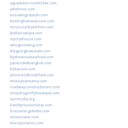
aguadulce-countryfair.com
jakehovis.com
bosswingsduluth.com
birminghamautocare.com
tonyscountrykitchen.com
jbellasnailspa.com
mychaihouse.com
alvisgrooming.com
thegeorginaestate.com
blythewoodseafood.com
paolosdelibangkok.com
bobacove.com
phoone24brookfield.com
mickeybarmama.com
roadwayconstructioninc.com
shopdragonflyboutique.com
sportszilla.org
batchprovisionsbar.com
brasserie-gobette.com
musicrearte.com
morseysfarms.com