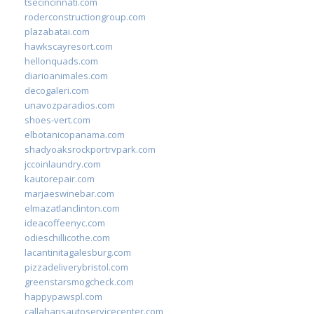
tsecincinnati.com
roderconstructiongroup.com
plazabatai.com
hawkscayresort.com
hellonquads.com
diarioanimales.com
decogaleri.com
unavozparadios.com
shoes-vert.com
elbotanicopanama.com
shadyoaksrockportrvpark.com
jccoinlaundry.com
kautorepair.com
marjaeswinebar.com
elmazatlanclinton.com
ideacoffeenyc.com
odieschillicothe.com
lacantinitagalesburg.com
pizzadeliverybristol.com
greenstarsmogcheck.com
happypawspl.com
callahansautoservicecenter.com