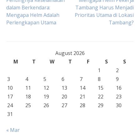
Post
Pentingnya Keselamatan
Mengapa Helm Pekerja
dalam Berkendara:
Tambang Harus Menjadi
Mengapa Helm Adalah
Prioritas Utama di Lokasi
navigation
Perlengkapan Utama
Tambang?
August 2026
M
T
W
T
F
S
S
1
2
3
4
5
6
7
8
9
10
11
12
13
14
15
16
17
18
19
20
21
22
23
24
25
26
27
28
29
30
31
« Mar