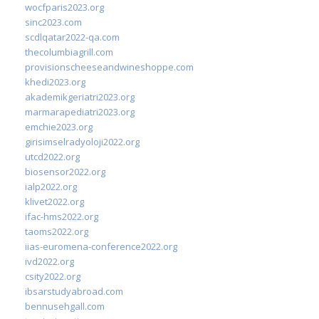
wocfparis2023.org
sinc2023.com
scdlqatar2022-qa.com
thecolumbiagrill.com
provisionscheeseandwineshoppe.com
khedi2023.org
akademikgeriatri2023.org
marmarapediatri2023.org
emchie2023.org
girisimselradyoloji2022.org
utcd2022.org
biosensor2022.org
ialp2022.org
klivet2022.org
ifac-hms2022.org
taoms2022.org
iias-euromena-conference2022.org
ivd2022.org
csity2022.org
ibsarstudyabroad.com
bennusehgall.com