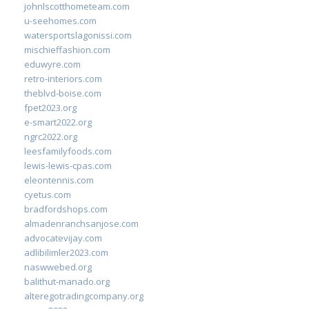
johnlscotthometeam.com
u-seehomes.com
watersportslagonissi.com
mischieffashion.com
eduwyre.com
retro-interiors.com
theblvd-boise.com
fpet2023.org
e-smart2022.org
ngrc2022.org
leesfamilyfoods.com
lewis-lewis-cpas.com
eleontennis.com
cyetus.com
bradfordshops.com
almadenranchsanjose.com
advocatevijay.com
adlibilimler2023.com
naswwebed.org
balithut-manado.org
alteregotradingcompany.org