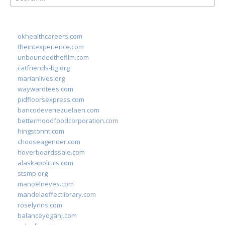
for:
okhealthcareers.com
theintexperience.com
unboundedthefilm.com
catfriends-bg.org
marianlives.org
waywardtees.com
pidfloorsexpress.com
bancodevenezuelaen.com
bettermoodfoodcorporation.com
hingstonnt.com
chooseagender.com
hoverboardssale.com
alaskapolitics.com
stsmp.org
manoelneves.com
mandelaeffectlibrary.com
roselynns.com
balanceyoganj.com