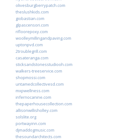
olivesburgberrypatch.com
theslushkids.com
giobastian.com
glpascensori.com
rifloorepoxy.com
woolleymillingandpaving.com
uptonpvd.com
2troublegrill.com
casateranga.com
sticksandstonesstudiooh.com
walkers-treeservice.com
shopmossi.com
untamedcollectivesd.com
mxpwellness.com
infernocanine.com
thepaperhousecollection.com
allisonwillisholley.com
solslite.org
portwayinn.com
djmaddogmusic.com
thesoundarchitects.com