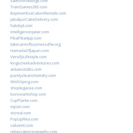
salesforceblogs.com
TrainGames365.com
BaytownEvaCationRentals.com
JabalpurCakeDelivery.com
halobjd.com
intelligenceqatar.com
PikaPikaApp.com
takecareofbusinessdfw.org
HamadaOfJapan.com
VersifyLifestyle.com
kingscreekadventures.com
antaeuslabs.com
purelycleanchemdry.com
WishOping.com
shoplegacee.com
bonvivantshop.com
CupPlante.com
mpzin.com
stcreal.com
PopUpFlea.com
valueml.com
rebeccatorresjewelry.com