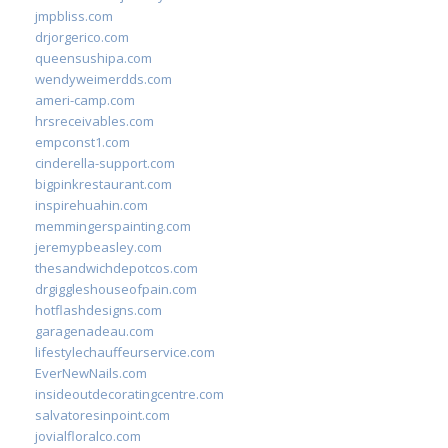
jmpbliss.com
drjorgerico.com
queensushipa.com
wendyweimerdds.com
ameri-camp.com
hrsreceivables.com
empconst1.com
cinderella-support.com
bigpinkrestaurant.com
inspirehuahin.com
memmingerspainting.com
jeremypbeasley.com
thesandwichdepotcos.com
drgiggleshouseofpain.com
hotflashdesigns.com
garagenadeau.com
lifestylechauffeurservice.com
EverNewNails.com
insideoutdecoratingcentre.com
salvatoresinpoint.com
jovialfloralco.com