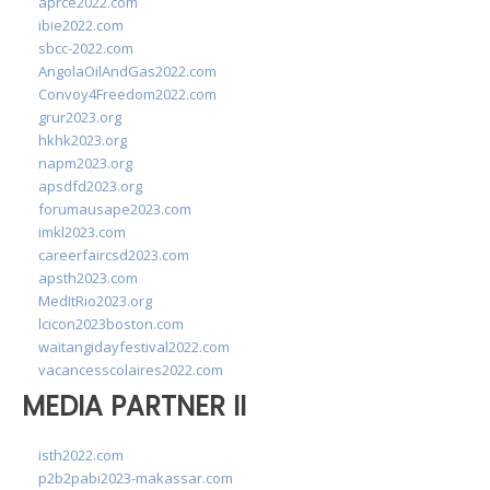
aprce2022.com
ibie2022.com
sbcc-2022.com
AngolaOilAndGas2022.com
Convoy4Freedom2022.com
grur2023.org
hkhk2023.org
napm2023.org
apsdfd2023.org
forumausape2023.com
imkl2023.com
careerfaircsd2023.com
apsth2023.com
MedItRio2023.org
lcicon2023boston.com
waitangidayfestival2022.com
vacancesscolaires2022.com
MEDIA PARTNER II
isth2022.com
p2b2pabi2023-makassar.com