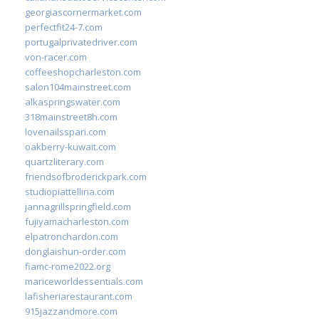
georgiascornermarket.com
perfectfit24-7.com
portugalprivatedriver.com
von-racer.com
coffeeshopcharleston.com
salon104mainstreet.com
alkaspringswater.com
318mainstreet8h.com
lovenailsspari.com
oakberry-kuwait.com
quartzliterary.com
friendsofbroderickpark.com
studiopiattellina.com
jannagrillspringfield.com
fujiyamacharleston.com
elpatronchardon.com
donglaishun-order.com
fiamc-rome2022.org
mariceworldessentials.com
lafisheriarestaurant.com
915jazzandmore.com