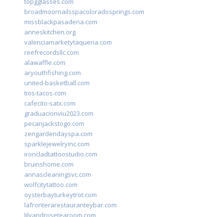
topgglasses.com
broadmoornailsspacoloradosprings.com
missblackpasadena.com
anneskitchen.org
valenciamarketytaqueria.com
reefrecordsllc.com
alawaffle.com
aryouthfishing.com
united-basketball.com
tios-tacos.com
cafecito-satx.com
graduacionviu2023.com
pecanjackstogo.com
zengardendayspa.com
sparklejewelryinc.com
ironcladtattoostudio.com
bruinshome.com
annascleaningsvc.com
wolfcitytattoo.com
oysterbayturkeytrot.com
lafronterarestauranteybar.com
lilyandrosetearoom.com