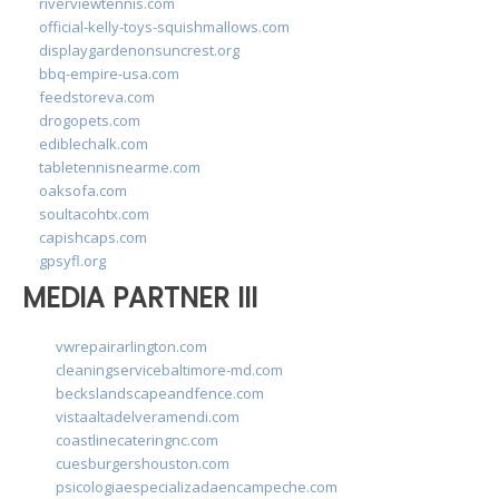
riverviewtennis.com
official-kelly-toys-squishmallows.com
displaygardenonsuncrest.org
bbq-empire-usa.com
feedstoreva.com
drogopets.com
ediblechalk.com
tabletennisnearme.com
oaksofa.com
soultacohtx.com
capishcaps.com
gpsyfl.org
MEDIA PARTNER III
vwrepairarlington.com
cleaningservicebaltimore-md.com
beckslandscapeandfence.com
vistaaltadelveramendi.com
coastlinecateringnc.com
cuesburgershouston.com
psicologiaespecializadaencampeche.com