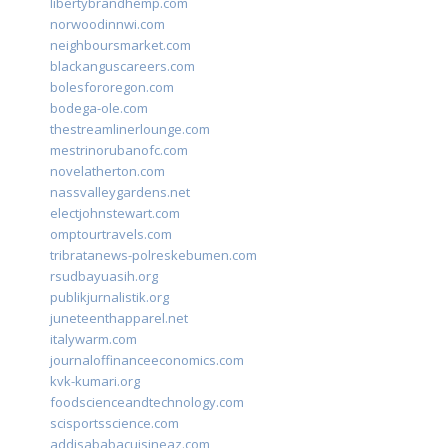
libertybrandhemp.com
norwoodinnwi.com
neighboursmarket.com
blackanguscareers.com
bolesfororegon.com
bodega-ole.com
thestreamlinerlounge.com
mestrinorubanofc.com
novelatherton.com
nassvalleygardens.net
electjohnstewart.com
omptourtravels.com
tribratanews-polreskebumen.com
rsudbayuasih.org
publikjurnalistik.org
juneteenthapparel.net
italywarm.com
journaloffinanceeconomics.com
kvk-kumari.org
foodscienceandtechnology.com
scisportsscience.com
addisababacuisineaz.com