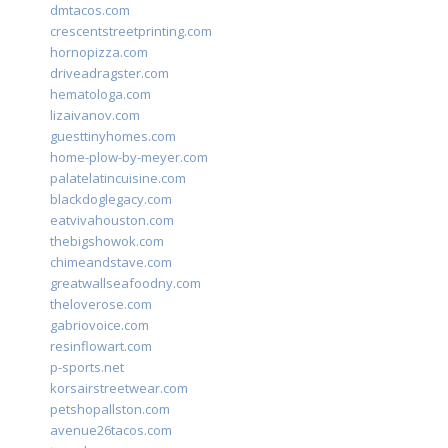
dmtacos.com
crescentstreetprinting.com
hornopizza.com
driveadragster.com
hematologa.com
lizaivanov.com
guesttinyhomes.com
home-plow-by-meyer.com
palatelatincuisine.com
blackdoglegacy.com
eatvivahouston.com
thebigshowok.com
chimeandstave.com
greatwallseafoodny.com
theloverose.com
gabriovoice.com
resinflowart.com
p-sports.net
korsairstreetwear.com
petshopallston.com
avenue26tacos.com