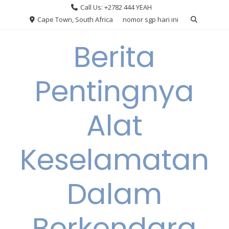
Skip
Call Us: +2782 444 YEAH
to
Cape Town, South Africa
nomor sgp hari ini
content
Berita
Pentingnya
Alat
Keselamatan
Dalam
Berkendara