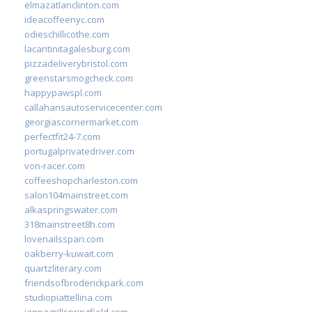
elmazatlanclinton.com
ideacoffeenyc.com
odieschillicothe.com
lacantinitagalesburg.com
pizzadeliverybristol.com
greenstarsmogcheck.com
happypawspl.com
callahansautoservicecenter.com
georgiascornermarket.com
perfectfit24-7.com
portugalprivatedriver.com
von-racer.com
coffeeshopcharleston.com
salon104mainstreet.com
alkaspringswater.com
318mainstreet8h.com
lovenailsspari.com
oakberry-kuwait.com
quartzliterary.com
friendsofbroderickpark.com
studiopiattellina.com
jannagrillspringfield.com