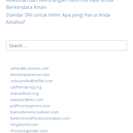
Kelebihan dan Kekurangan Helm Full Face untuk
Berkendara Aman
Standar SNI untuk Helm: Apa yang Harus Anda
Ketahui?
Search
for:
okhealthcareers.com
theintexperience.com
unboundedthefilm.com
catfriends-bg.org
marianlives.org
waywardtees.com
pidfloorsexpress.com
bancodevenezuelaen.com
bettermoodfoodcorporation.com
hingstonnt.com
chooseagender.com