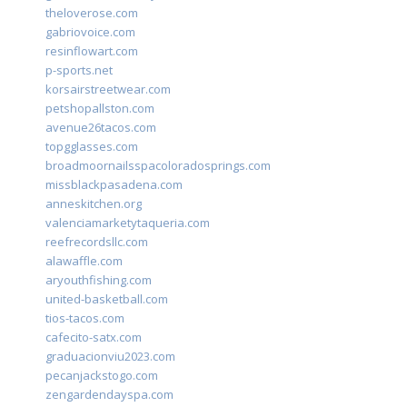
theloverose.com
gabriovoice.com
resinflowart.com
p-sports.net
korsairstreetwear.com
petshopallston.com
avenue26tacos.com
topgglasses.com
broadmoornailsspacoloradosprings.com
missblackpasadena.com
anneskitchen.org
valenciamarketytaqueria.com
reefrecordsllc.com
alawaffle.com
aryouthfishing.com
united-basketball.com
tios-tacos.com
cafecito-satx.com
graduacionviu2023.com
pecanjackstogo.com
zengardendayspa.com