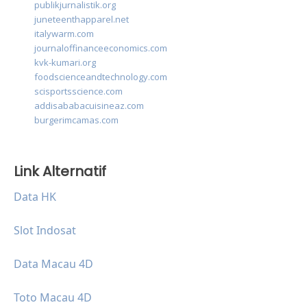
publikjurnalistik.org
juneteenthapparel.net
italywarm.com
journaloffinanceeconomics.com
kvk-kumari.org
foodscienceandtechnology.com
scisportsscience.com
addisababacuisineaz.com
burgerimcamas.com
Link Alternatif
Data HK
Slot Indosat
Data Macau 4D
Toto Macau 4D