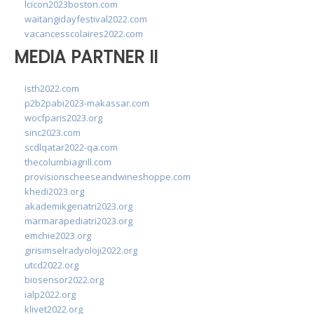
lcicon2023boston.com
waitangidayfestival2022.com
vacancesscolaires2022.com
MEDIA PARTNER II
isth2022.com
p2b2pabi2023-makassar.com
wocfparis2023.org
sinc2023.com
scdlqatar2022-qa.com
thecolumbiagrill.com
provisionscheeseandwineshoppe.com
khedi2023.org
akademikgeriatri2023.org
marmarapediatri2023.org
emchie2023.org
girisimselradyoloji2022.org
utcd2022.org
biosensor2022.org
ialp2022.org
klivet2022.org