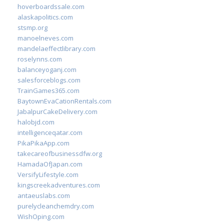
hoverboardssale.com
alaskapolitics.com
stsmp.org
manoelneves.com
mandelaeffectlibrary.com
roselynns.com
balanceyoganj.com
salesforceblogs.com
TrainGames365.com
BaytownEvaCationRentals.com
JabalpurCakeDelivery.com
halobjd.com
intelligenceqatar.com
PikaPikaApp.com
takecareofbusinessdfw.org
HamadaOfJapan.com
VersifyLifestyle.com
kingscreekadventures.com
antaeuslabs.com
purelycleanchemdry.com
WishOping.com