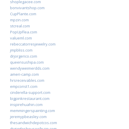
shoplegacee.com
bonvivantshop.com
CupPlante.com
mpzin.com
stcreal.com
PopUpFlea.com
valueml.com
rebeccatorresjewelry.com
jmpbliss.com
drjorgerico.com
queensushipa.com
wendyweimerdds.com
ameri-camp.com
hrsreceivables.com
empconst1.com
cinderella-support.com
bigpinkrestaurant.com
inspirehuahin.com
memmingerspainting.com
jeremypbeasley.com
thesandwichdepotcos.com
drgiggleshouseofpain.com