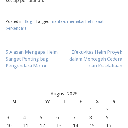
setiap perjalanan.
Posted in
Blog
Tagged
manfaat memakai helm saat
berkendara
Post
5 Alasan Mengapa Helm
Efektivitas Helm Proyek
Sangat Penting bagi
dalam Mencegah Cedera
Pengendara Motor
dan Kecelakaan
navigation
August 2026
M
T
W
T
F
S
S
1
2
3
4
5
6
7
8
9
10
11
12
13
14
15
16