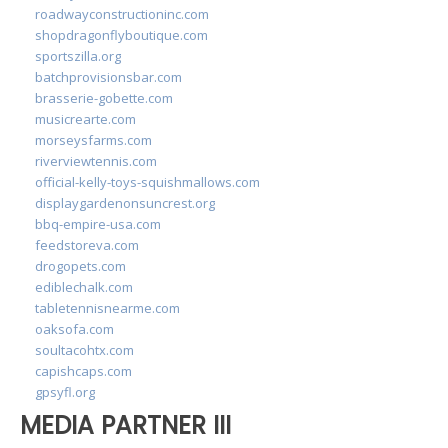
roadwayconstructioninc.com
shopdragonflyboutique.com
sportszilla.org
batchprovisionsbar.com
brasserie-gobette.com
musicrearte.com
morseysfarms.com
riverviewtennis.com
official-kelly-toys-squishmallows.com
displaygardenonsuncrest.org
bbq-empire-usa.com
feedstoreva.com
drogopets.com
ediblechalk.com
tabletennisnearme.com
oaksofa.com
soultacohtx.com
capishcaps.com
gpsyfl.org
MEDIA PARTNER III