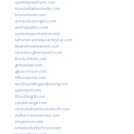
sparklejewelryinc.com
ironcladtattoostudio.com
bruinshome.com
annascleaningsvc.com
wolfcitytattoo.com
oysterbayturkeytrot.com
lafronterarestauranteybar.com
lilyandrosetearoom.com
olivesburgberrypatch.com
theslushkids.com
giobastian.com
glpascensori.com
rifloorepoxy.com
woolleymillingandpaving.com
uptonpvd.com
2troublegrill.com
casateranga.com
sticksandstonesstudiooh.com
walkers-treeservice.com
shopmossi.com
untamedcollectivesd.com