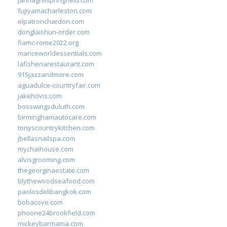
fujiyamacharleston.com
elpatronchardon.com
donglaishun-order.com
fiamc-rome2022.org
mariceworldessentials.com
lafisheriarestaurant.com
915jazzandmore.com
aguadulce-countryfair.com
jakehovis.com
bosswingsduluth.com
birminghamautocare.com
tonyscountrykitchen.com
jbellasnailspa.com
mychaihouse.com
alvisgrooming.com
thegeorginaestate.com
blythewoodseafood.com
paolosdelibangkok.com
bobacove.com
phoone24brookfield.com
mickeybarmama.com