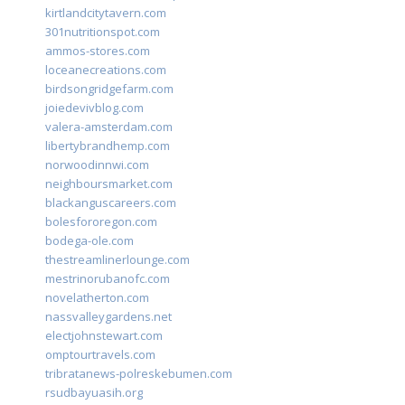
kirtlandcitytavern.com
301nutritionspot.com
ammos-stores.com
loceanecreations.com
birdsongridgefarm.com
joiedevivblog.com
valera-amsterdam.com
libertybrandhemp.com
norwoodinnwi.com
neighboursmarket.com
blackanguscareers.com
bolesfororegon.com
bodega-ole.com
thestreamlinerlounge.com
mestrinorubanofc.com
novelatherton.com
nassvalleygardens.net
electjohnstewart.com
omptourtravels.com
tribratanews-polreskebumen.com
rsudbayuasih.org