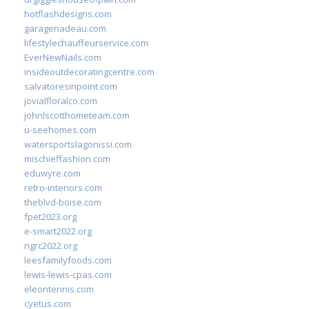
hotflashdesigns.com
garagenadeau.com
lifestylechauffeurservice.com
EverNewNails.com
insideoutdecoratingcentre.com
salvatoresinpoint.com
jovialfloralco.com
johnlscotthometeam.com
u-seehomes.com
watersportslagonissi.com
mischieffashion.com
eduwyre.com
retro-interiors.com
theblvd-boise.com
fpet2023.org
e-smart2022.org
ngrc2022.org
leesfamilyfoods.com
lewis-lewis-cpas.com
eleontennis.com
cyetus.com