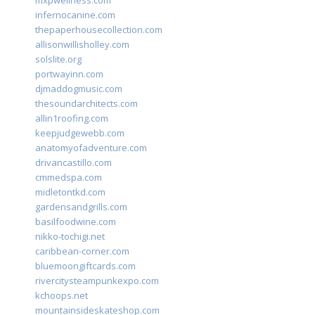
mxpwellness.com
infernocanine.com
thepaperhousecollection.com
allisonwillisholley.com
solslite.org
portwayinn.com
djmaddogmusic.com
thesoundarchitects.com
allin1roofing.com
keepjudgewebb.com
anatomyofadventure.com
drivancastillo.com
cmmedspa.com
midletontkd.com
gardensandgrills.com
basilfoodwine.com
nikko-tochigi.net
caribbean-corner.com
bluemoongiftcards.com
rivercitysteampunkexpo.com
kchoops.net
mountainsideskateshop.com