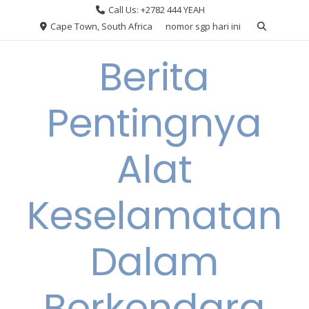
Skip
Call Us: +2782 444 YEAH
to
Cape Town, South Africa
nomor sgp hari ini
content
Berita
Pentingnya
Alat
Keselamatan
Dalam
Berkendara