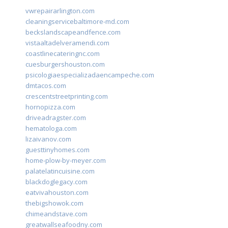
vwrepairarlington.com
cleaningservicebaltimore-md.com
beckslandscapeandfence.com
vistaaltadelveramendi.com
coastlinecateringnc.com
cuesburgershouston.com
psicologiaespecializadaencampeche.com
dmtacos.com
crescentstreetprinting.com
hornopizza.com
driveadragster.com
hematologa.com
lizaivanov.com
guesttinyhomes.com
home-plow-by-meyer.com
palatelatincuisine.com
blackdoglegacy.com
eatvivahouston.com
thebigshowok.com
chimeandstave.com
greatwallseafoodny.com