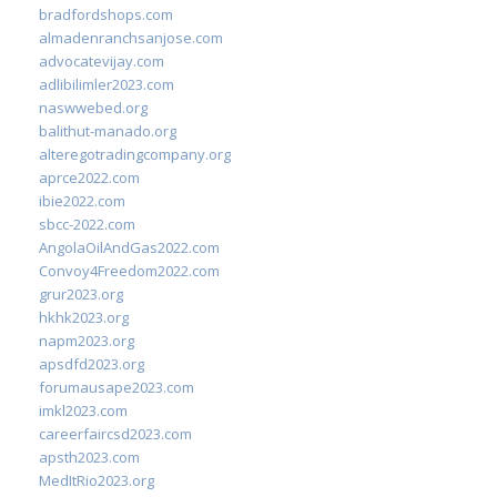
bradfordshops.com
almadenranchsanjose.com
advocatevijay.com
adlibilimler2023.com
naswwebed.org
balithut-manado.org
alteregotradingcompany.org
aprce2022.com
ibie2022.com
sbcc-2022.com
AngolaOilAndGas2022.com
Convoy4Freedom2022.com
grur2023.org
hkhk2023.org
napm2023.org
apsdfd2023.org
forumausape2023.com
imkl2023.com
careerfaircsd2023.com
apsth2023.com
MedItRio2023.org