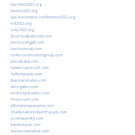
ifac-hms2022.org
taoms2022.org
iias-euromena-conference2022.org
ivd2022.org
csity2022.org
ibsarstudyabroad.com
bennusehgall.com
tsecincinnati.com
roderconstructiongroup.com
plazabatai.com
hawkscayresort.com
hellonquads.com
diarioanimales.com
decogaleri.com
unavozparadios.com
shoes-vert.com
elbotanicopanama.com
shadyoaksrockportrvpark.com
jccoinlaundry.com
kautorepair.com
marjaeswinebar.com