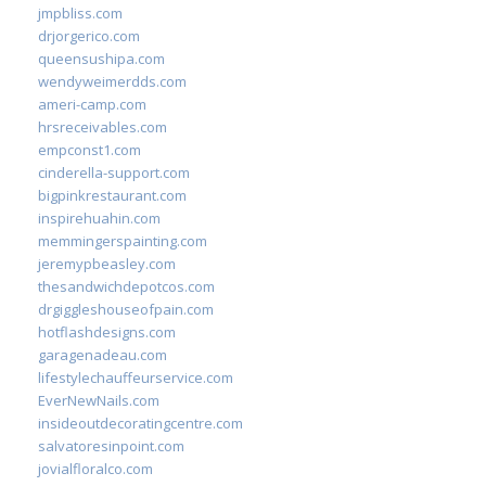
jmpbliss.com
drjorgerico.com
queensushipa.com
wendyweimerdds.com
ameri-camp.com
hrsreceivables.com
empconst1.com
cinderella-support.com
bigpinkrestaurant.com
inspirehuahin.com
memmingerspainting.com
jeremypbeasley.com
thesandwichdepotcos.com
drgiggleshouseofpain.com
hotflashdesigns.com
garagenadeau.com
lifestylechauffeurservice.com
EverNewNails.com
insideoutdecoratingcentre.com
salvatoresinpoint.com
jovialfloralco.com