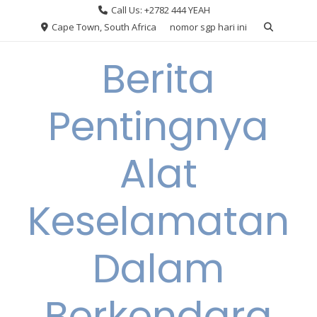
Skip
Call Us: +2782 444 YEAH
to
Cape Town, South Africa
nomor sgp hari ini
content
Berita
Pentingnya
Alat
Keselamatan
Dalam
Berkendara