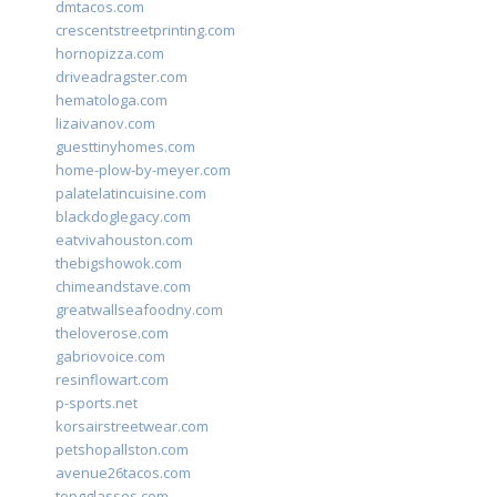
dmtacos.com
crescentstreetprinting.com
hornopizza.com
driveadragster.com
hematologa.com
lizaivanov.com
guesttinyhomes.com
home-plow-by-meyer.com
palatelatincuisine.com
blackdoglegacy.com
eatvivahouston.com
thebigshowok.com
chimeandstave.com
greatwallseafoodny.com
theloverose.com
gabriovoice.com
resinflowart.com
p-sports.net
korsairstreetwear.com
petshopallston.com
avenue26tacos.com
topgglasses.com