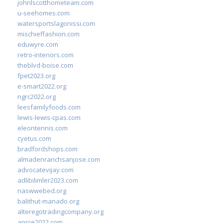
johnlscotthometeam.com
u-seehomes.com
watersportslagonissi.com
mischieffashion.com
eduwyre.com
retro-interiors.com
theblvd-boise.com
fpet2023.org
e-smart2022.org
ngrc2022.org
leesfamilyfoods.com
lewis-lewis-cpas.com
eleontennis.com
cyetus.com
bradfordshops.com
almadenranchsanjose.com
advocatevijay.com
adlibilimler2023.com
naswwebed.org
balithut-manado.org
alteregotradingcompany.org
aprce2022.com