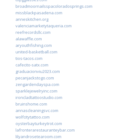
broadmoornailsspacoloradosprings.com
missblackpasadena.com
anneskitchen.org
valenciamarketytaqueria.com
reefrecordsllc.com
alawaffle.com
aryouthfishing.com
united-basketball.com
tios-tacos.com
cafecito-satx.com
graduacionviu2023.com
pecanjackstogo.com
zengardendayspa.com
sparklejewelryinc.com
ironcladtattoostudio.com
bruinshome.com
annascleaningsvc.com
wolfcitytattoo.com
oysterbayturkeytrot.com
lafronterarestauranteybar.com
lilyandrosetearoom.com