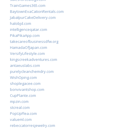
TrainGames365.com
BaytownEvaCationRentals.com
JabalpurCakeDelivery.com
halobjd.com
intelligenceqatar.com
PikaPikaApp.com
takecareofbusinessdfw.org
HamadaOfJapan.com
VersifyLifestyle.com
kingscreekadventures.com
antaeuslabs.com
purelycleanchemdry.com
WishOping.com
shoplegacee.com
bonvivantshop.com
CupPlante.com
mpzin.com
stcreal.com
PopUpFlea.com
valueml.com
rebeccatorresjewelry.com