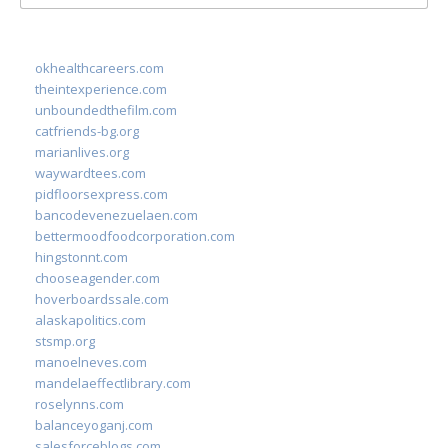
for:
okhealthcareers.com
theintexperience.com
unboundedthefilm.com
catfriends-bg.org
marianlives.org
waywardtees.com
pidfloorsexpress.com
bancodevenezuelaen.com
bettermoodfoodcorporation.com
hingstonnt.com
chooseagender.com
hoverboardssale.com
alaskapolitics.com
stsmp.org
manoelneves.com
mandelaeffectlibrary.com
roselynns.com
balanceyoganj.com
salesforceblogs.com