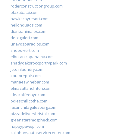
roderconstructiongroup.com
plazabatai.com
hawkscayresort.com
hellonquads.com
diarioanimales.com
decogaleri.com
unavozparadios.com
shoes-vert.com
elbotanicopanama.com
shadyoaksrockportrvpark.com
jccoinlaundry.com
kautorepair.com
marjaeswinebar.com
elmazatlanclinton.com
ideacoffeenyc.com
odieschillicothe.com
lacantinitagalesburg.com
pizzadeliverybristol.com
greenstarsmogcheck.com
happypawspl.com
callahansautoservicecenter.com