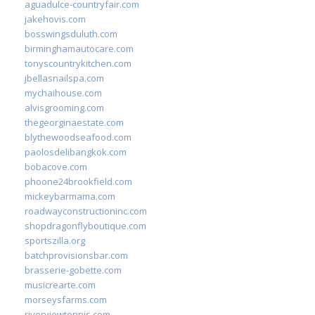
aguadulce-countryfair.com
jakehovis.com
bosswingsduluth.com
birminghamautocare.com
tonyscountrykitchen.com
jbellasnailspa.com
mychaihouse.com
alvisgrooming.com
thegeorginaestate.com
blythewoodseafood.com
paolosdelibangkok.com
bobacove.com
phoone24brookfield.com
mickeybarmama.com
roadwayconstructioninc.com
shopdragonflyboutique.com
sportszilla.org
batchprovisionsbar.com
brasserie-gobette.com
musicrearte.com
morseysfarms.com
riverviewtennis.com