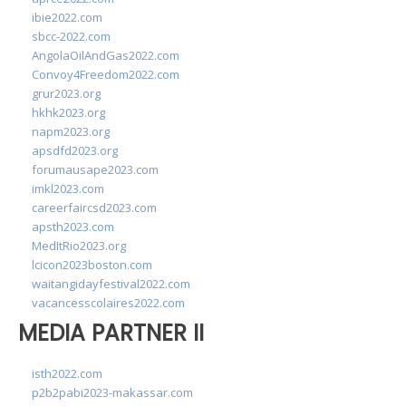
ibie2022.com
sbcc-2022.com
AngolaOilAndGas2022.com
Convoy4Freedom2022.com
grur2023.org
hkhk2023.org
napm2023.org
apsdfd2023.org
forumausape2023.com
imkl2023.com
careerfaircsd2023.com
apsth2023.com
MedItRio2023.org
lcicon2023boston.com
waitangidayfestival2022.com
vacancesscolaires2022.com
MEDIA PARTNER II
isth2022.com
p2b2pabi2023-makassar.com