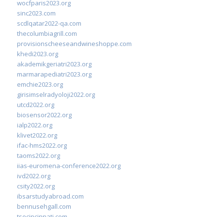
wocfparis2023.org
sinc2023.com
scdlqatar2022-qa.com
thecolumbiagrill.com
provisionscheeseandwineshoppe.com
khedi2023.org
akademikgeriatri2023.org
marmarapediatri2023.org
emchie2023.org
girisimselradyoloji2022.org
utcd2022.org
biosensor2022.org
ialp2022.org
klivet2022.org
ifac-hms2022.org
taoms2022.org
iias-euromena-conference2022.org
ivd2022.org
csity2022.org
ibsarstudyabroad.com
bennusehgall.com
tsecincinnati.com