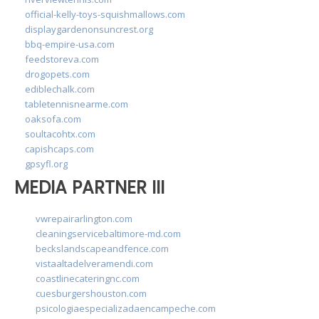
official-kelly-toys-squishmallows.com
displaygardenonsuncrest.org
bbq-empire-usa.com
feedstoreva.com
drogopets.com
ediblechalk.com
tabletennisnearme.com
oaksofa.com
soultacohtx.com
capishcaps.com
gpsyfl.org
MEDIA PARTNER III
vwrepairarlington.com
cleaningservicebaltimore-md.com
beckslandscapeandfence.com
vistaaltadelveramendi.com
coastlinecateringnc.com
cuesburgershouston.com
psicologiaespecializadaencampeche.com