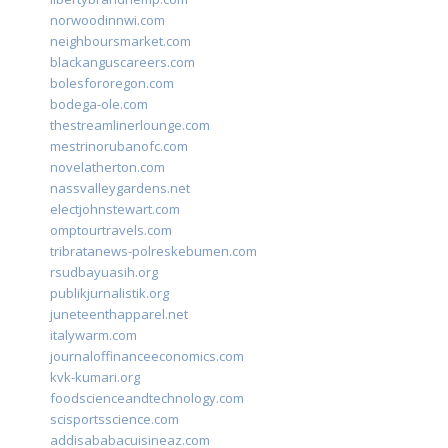
norwoodinnwi.com
neighboursmarket.com
blackanguscareers.com
bolesfororegon.com
bodega-ole.com
thestreamlinerlounge.com
mestrinorubanofc.com
novelatherton.com
nassvalleygardens.net
electjohnstewart.com
omptourtravels.com
tribratanews-polreskebumen.com
rsudbayuasih.org
publikjurnalistik.org
juneteenthapparel.net
italywarm.com
journaloffinanceeconomics.com
kvk-kumari.org
foodscienceandtechnology.com
scisportsscience.com
addisababacuisineaz.com