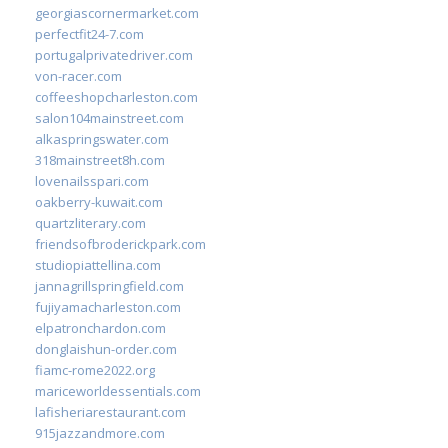
georgiascornermarket.com
perfectfit24-7.com
portugalprivatedriver.com
von-racer.com
coffeeshopcharleston.com
salon104mainstreet.com
alkaspringswater.com
318mainstreet8h.com
lovenailsspari.com
oakberry-kuwait.com
quartzliterary.com
friendsofbroderickpark.com
studiopiattellina.com
jannagrillspringfield.com
fujiyamacharleston.com
elpatronchardon.com
donglaishun-order.com
fiamc-rome2022.org
mariceworldessentials.com
lafisheriarestaurant.com
915jazzandmore.com