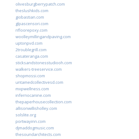
olivesburgberrypatch.com
theslushkids.com
giobastian.com
glpascensori.com
rifloorepoxy.com
woolleymillingandpaving.com
uptonpvd.com
2troublegrill.com
casateranga.com
sticksandstonesstudiooh.com
walkers-treeservice.com
shopmossi.com
untamedcollectivesd.com
mxpwellness.com
infernocanine.com
thepaperhousecollection.com
allisonwillisholley.com
solslite.org
portwayinn.com
djmaddogmusic.com
thesoundarchitects.com