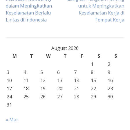
Post
dalam Meningkatkan
untuk Meningkatkan
Keselamatan Berlalu
Keselamatan Kerja di
navigation
Lintas di Indonesia
Tempat Kerja
August 2026
M
T
W
T
F
S
S
1
2
3
4
5
6
7
8
9
10
11
12
13
14
15
16
17
18
19
20
21
22
23
24
25
26
27
28
29
30
31
« Mar