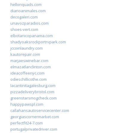
hellonquads.com
diarioanimales.com
decogaleri.com
unavozparadios.com
shoes-vert.com
elbotanicopanama.com
shadyoaksrockportrvpark.com
jccoinlaundry.com
kautorepair.com
marjaeswinebar.com
elmazatlanclinton.com
ideacoffeenyc.com
odieschillicothe.com
lacantinitagalesburg.com
pizzadeliverybristol.com
greenstarsmogcheck.com
happypawspl.com
callahansautoservicecenter.com
georgiascornermarket.com
perfectfit24-7.com
portugalprivatedriver.com