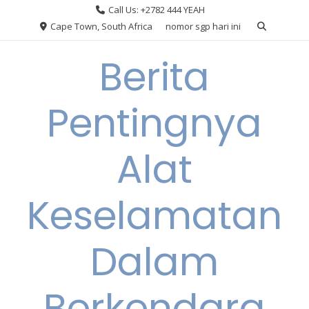
Skip
Call Us: +2782 444 YEAH
to
Cape Town, South Africa
nomor sgp hari ini
content
Berita
Pentingnya
Alat
Keselamatan
Dalam
Berkendara