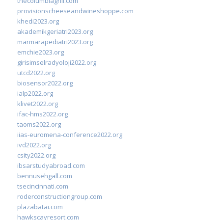
thecolumbiagrill.com
provisionscheeseandwineshoppe.com
khedi2023.org
akademikgeriatri2023.org
marmarapediatri2023.org
emchie2023.org
girisimselradyoloji2022.org
utcd2022.org
biosensor2022.org
ialp2022.org
klivet2022.org
ifac-hms2022.org
taoms2022.org
iias-euromena-conference2022.org
ivd2022.org
csity2022.org
ibsarstudyabroad.com
bennusehgall.com
tsecincinnati.com
roderconstructiongroup.com
plazabatai.com
hawkscayresort.com