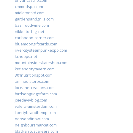
drivancastillo.com
cmmedspa.com
midletontkd.com
gardensandgrills.com
basilfoodwine.com
nikko-tochigi.net
caribbean-corner.com
bluemoongiftcards.com
rivercitysteampunkexpo.com
kchoops.net
mountainsideskateshop.com
kirtlandcitytavern.com
301nutritionspot.com
ammos-stores.com
loceanecreations.com
birdsongridgefarm.com
joiedevivblog.com
valera-amsterdam.com
libertybrandhemp.com
norwoodinnwi.com
neighboursmarket.com
blackanguscareers.com