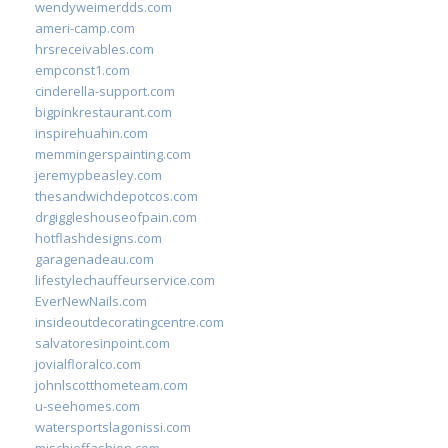
wendyweimerdds.com
ameri-camp.com
hrsreceivables.com
empconst1.com
cinderella-support.com
bigpinkrestaurant.com
inspirehuahin.com
memmingerspainting.com
jeremypbeasley.com
thesandwichdepotcos.com
drgiggleshouseofpain.com
hotflashdesigns.com
garagenadeau.com
lifestylechauffeurservice.com
EverNewNails.com
insideoutdecoratingcentre.com
salvatoresinpoint.com
jovialfloralco.com
johnlscotthometeam.com
u-seehomes.com
watersportslagonissi.com