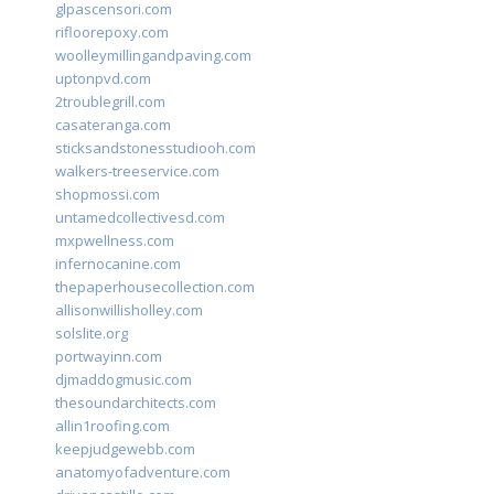
glpascensori.com
rifloorepoxy.com
woolleymillingandpaving.com
uptonpvd.com
2troublegrill.com
casateranga.com
sticksandstonesstudiooh.com
walkers-treeservice.com
shopmossi.com
untamedcollectivesd.com
mxpwellness.com
infernocanine.com
thepaperhousecollection.com
allisonwillisholley.com
solslite.org
portwayinn.com
djmaddogmusic.com
thesoundarchitects.com
allin1roofing.com
keepjudgewebb.com
anatomyofadventure.com