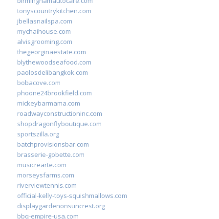
birminghamautocare.com
tonyscountrykitchen.com
jbellasnailspa.com
mychaihouse.com
alvisgrooming.com
thegeorginaestate.com
blythewoodseafood.com
paolosdelibangkok.com
bobacove.com
phoone24brookfield.com
mickeybarmama.com
roadwayconstructioninc.com
shopdragonflyboutique.com
sportszilla.org
batchprovisionsbar.com
brasserie-gobette.com
musicrearte.com
morseysfarms.com
riverviewtennis.com
official-kelly-toys-squishmallows.com
displaygardenonsuncrest.org
bbq-empire-usa.com