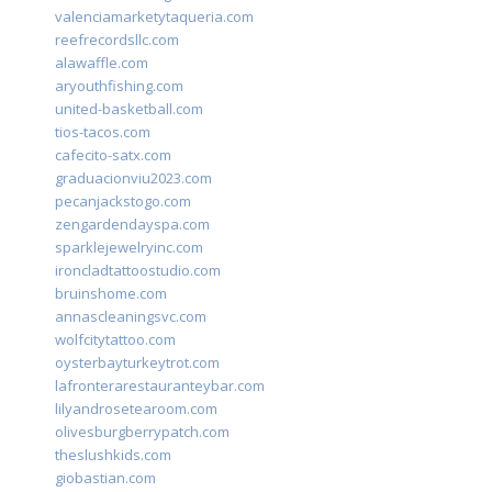
valenciamarketytaqueria.com
reefrecordsllc.com
alawaffle.com
aryouthfishing.com
united-basketball.com
tios-tacos.com
cafecito-satx.com
graduacionviu2023.com
pecanjackstogo.com
zengardendayspa.com
sparklejewelryinc.com
ironcladtattoostudio.com
bruinshome.com
annascleaningsvc.com
wolfcitytattoo.com
oysterbayturkeytrot.com
lafronterarestauranteybar.com
lilyandrosetearoom.com
olivesburgberrypatch.com
theslushkids.com
giobastian.com