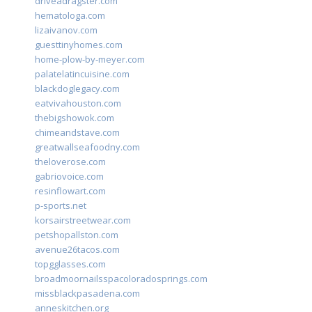
driveadragster.com
hematologa.com
lizaivanov.com
guesttinyhomes.com
home-plow-by-meyer.com
palatelatincuisine.com
blackdoglegacy.com
eatvivahouston.com
thebigshowok.com
chimeandstave.com
greatwallseafoodny.com
theloverose.com
gabriovoice.com
resinflowart.com
p-sports.net
korsairstreetwear.com
petshopallston.com
avenue26tacos.com
topgglasses.com
broadmoornailsspacoloradosprings.com
missblackpasadena.com
anneskitchen.org