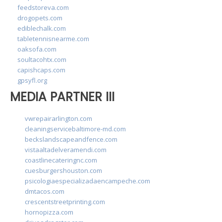
feedstoreva.com
drogopets.com
ediblechalk.com
tabletennisnearme.com
oaksofa.com
soultacohtx.com
capishcaps.com
gpsyfl.org
MEDIA PARTNER III
vwrepairarlington.com
cleaningservicebaltimore-md.com
beckslandscapeandfence.com
vistaaltadelveramendi.com
coastlinecateringnc.com
cuesburgershouston.com
psicologiaespecializadaencampeche.com
dmtacos.com
crescentstreetprinting.com
hornopizza.com