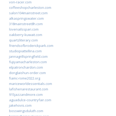
von-racer.com
coffeeshopcharleston.com
salon104mainstreet.com
alkaspringswater.com
318mainstreet8h.com
lovenailsspari.com
oakberry-kuwait.com
quartzliterary.com
friendsofbroderickpark.com
studiopiattellina.com
jannagrillspringfield.com
fujiyamacharleston.com
elpatronchardon.com
donglaishun-order.com
fiamc-rome2022.org
mariceworldessentials.com
lafisheriarestaurant.com
915jazzandmore.com
aguadulce-countryfair.com
jakehovis.com
bosswingsduluth.com