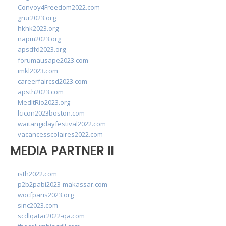
Convoy4Freedom2022.com
grur2023.org
hkhk2023.org
napm2023.org
apsdfd2023.org
forumausape2023.com
imkl2023.com
careerfaircsd2023.com
apsth2023.com
MedItRio2023.org
lcicon2023boston.com
waitangidayfestival2022.com
vacancesscolaires2022.com
MEDIA PARTNER II
isth2022.com
p2b2pabi2023-makassar.com
wocfparis2023.org
sinc2023.com
scdlqatar2022-qa.com