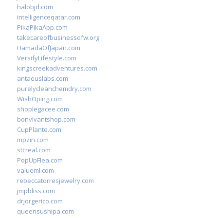
halobjd.com
intelligenceqatar.com
PikaPikaApp.com
takecareofbusinessdfw.org
HamadaOfJapan.com
VersifyLifestyle.com
kingscreekadventures.com
antaeuslabs.com
purelycleanchemdry.com
WishOping.com
shoplegacee.com
bonvivantshop.com
CupPlante.com
mpzin.com
stcreal.com
PopUpFlea.com
valueml.com
rebeccatorresjewelry.com
jmpbliss.com
drjorgerico.com
queensushipa.com