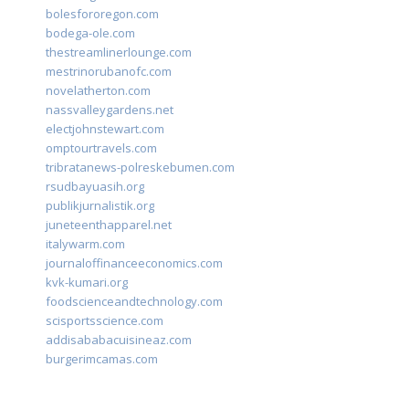
bolesfororegon.com
bodega-ole.com
thestreamlinerlounge.com
mestrinorubanofc.com
novelatherton.com
nassvalleygardens.net
electjohnstewart.com
omptourtravels.com
tribratanews-polreskebumen.com
rsudbayuasih.org
publikjurnalistik.org
juneteenthapparel.net
italywarm.com
journaloffinanceeconomics.com
kvk-kumari.org
foodscienceandtechnology.com
scisportsscience.com
addisababacuisineaz.com
burgerimcamas.com