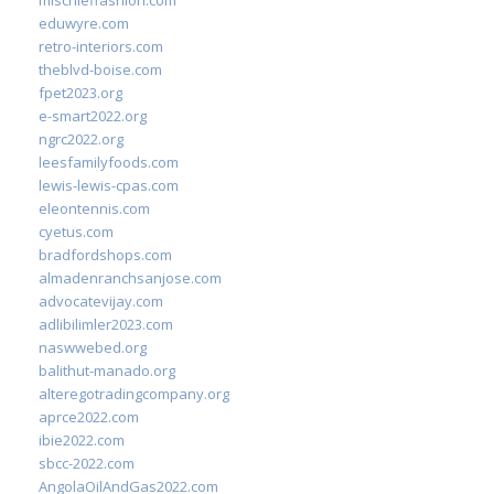
mischieffashion.com
eduwyre.com
retro-interiors.com
theblvd-boise.com
fpet2023.org
e-smart2022.org
ngrc2022.org
leesfamilyfoods.com
lewis-lewis-cpas.com
eleontennis.com
cyetus.com
bradfordshops.com
almadenranchsanjose.com
advocatevijay.com
adlibilimler2023.com
naswwebed.org
balithut-manado.org
alteregotradingcompany.org
aprce2022.com
ibie2022.com
sbcc-2022.com
AngolaOilAndGas2022.com