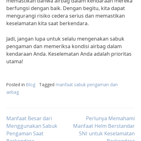
memastikan bahwa airbag dalam kendaraan mereka
berfungsi dengan baik. Dengan begitu, kita dapat
mengurangi risiko cedera serius dan memastikan
keselamatan kita saat berkendara.
Jadi, jangan lupa untuk selalu mengenakan sabuk
pengaman dan memeriksa kondisi airbag dalam
kendaraan Anda. Keselematan Anda adalah prioritas
utama!
Posted in
Blog
Tagged
manfaat sabuk pengaman dan
airbag
Post
Manfaat Besar dari
Perlunya Memahami
Menggunakan Sabuk
Manfaat Helm Berstandar
Pengaman Saat
SNI untuk Keselamatan
navigation