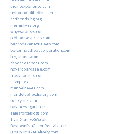
okhealthcareers.com
theintexperience.com
unboundedthefilm.com
catfriends-bg.org
marianlives.org
waywardtees.com
pidfloorsexpress.com
bancodevenezuelaen.com
bettermoodfoodcorporation.com
hingstonnt.com
chooseagender.com
hoverboardssale.com
alaskapolitics.com
stsmp.org
manoelneves.com
mandelaeffectlibrary.com
roselynns.com
balanceyoganj.com
salesforceblogs.com
TrainGames365.com
BaytownEvaCationRentals.com
JabalpurCakeDelivery.com