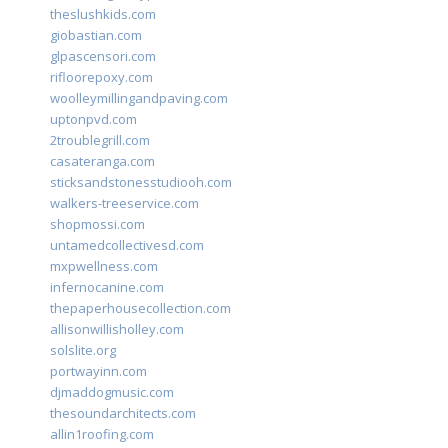
theslushkids.com
giobastian.com
glpascensori.com
rifloorepoxy.com
woolleymillingandpaving.com
uptonpvd.com
2troublegrill.com
casateranga.com
sticksandstonesstudiooh.com
walkers-treeservice.com
shopmossi.com
untamedcollectivesd.com
mxpwellness.com
infernocanine.com
thepaperhousecollection.com
allisonwillisholley.com
solslite.org
portwayinn.com
djmaddogmusic.com
thesoundarchitects.com
allin1roofing.com