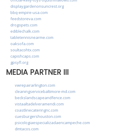
displaygardenonsuncrest.org
bbq-empire-usa.com
feedstoreva.com
drogopets.com
ediblechalk.com
tabletennisnearme.com
oaksofa.com
soultacohtx.com
capishcaps.com
gpsyfl.org
MEDIA PARTNER III
vwrepairarlington.com
cleaningservicebaltimore-md.com
beckslandscapeandfence.com
vistaaltadelveramendi.com
coastlinecateringnc.com
cuesburgershouston.com
psicologiaespecializadaencampeche.com
dmtacos.com