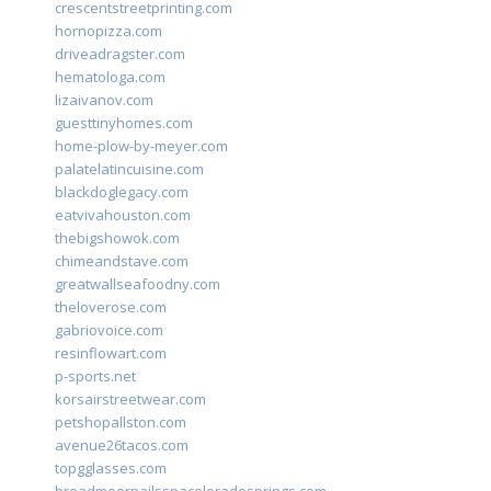
crescentstreetprinting.com
hornopizza.com
driveadragster.com
hematologa.com
lizaivanov.com
guesttinyhomes.com
home-plow-by-meyer.com
palatelatincuisine.com
blackdoglegacy.com
eatvivahouston.com
thebigshowok.com
chimeandstave.com
greatwallseafoodny.com
theloverose.com
gabriovoice.com
resinflowart.com
p-sports.net
korsairstreetwear.com
petshopallston.com
avenue26tacos.com
topgglasses.com