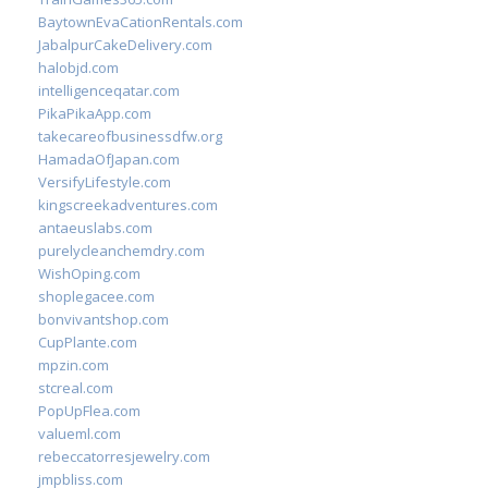
BaytownEvaCationRentals.com
JabalpurCakeDelivery.com
halobjd.com
intelligenceqatar.com
PikaPikaApp.com
takecareofbusinessdfw.org
HamadaOfJapan.com
VersifyLifestyle.com
kingscreekadventures.com
antaeuslabs.com
purelycleanchemdry.com
WishOping.com
shoplegacee.com
bonvivantshop.com
CupPlante.com
mpzin.com
stcreal.com
PopUpFlea.com
valueml.com
rebeccatorresjewelry.com
jmpbliss.com