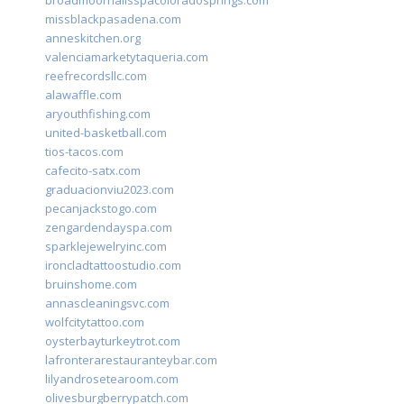
broadmoornailsspacoloradosprings.com
missblackpasadena.com
anneskitchen.org
valenciamarketytaqueria.com
reefrecordsllc.com
alawaffle.com
aryouthfishing.com
united-basketball.com
tios-tacos.com
cafecito-satx.com
graduacionviu2023.com
pecanjackstogo.com
zengardendayspa.com
sparklejewelryinc.com
ironcladtattoostudio.com
bruinshome.com
annascleaningsvc.com
wolfcitytattoo.com
oysterbayturkeytrot.com
lafronterarestauranteybar.com
lilyandrosetearoom.com
olivesburgberrypatch.com