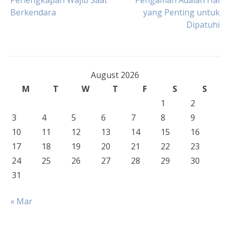
Perlengkapan Wajib Saat
Pengaman Adalah Hal
Berkendara
yang Penting untuk
navigation
Dipatuhi
August 2026
M
T
W
T
F
S
S
1
2
3
4
5
6
7
8
9
10
11
12
13
14
15
16
17
18
19
20
21
22
23
24
25
26
27
28
29
30
31
« Mar