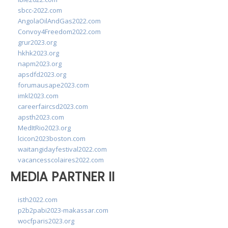
sbcc-2022.com
AngolaOilAndGas2022.com
Convoy4Freedom2022.com
grur2023.org
hkhk2023.org
napm2023.org
apsdfd2023.org
forumausape2023.com
imkl2023.com
careerfaircsd2023.com
apsth2023.com
MedItRio2023.org
lcicon2023boston.com
waitangidayfestival2022.com
vacancesscolaires2022.com
MEDIA PARTNER II
isth2022.com
p2b2pabi2023-makassar.com
wocfparis2023.org