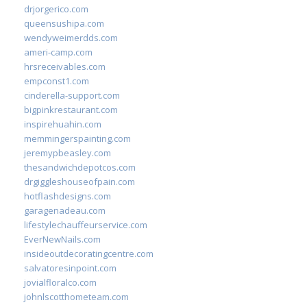
drjorgerico.com
queensushipa.com
wendyweimerdds.com
ameri-camp.com
hrsreceivables.com
empconst1.com
cinderella-support.com
bigpinkrestaurant.com
inspirehuahin.com
memmingerspainting.com
jeremypbeasley.com
thesandwichdepotcos.com
drgiggleshouseofpain.com
hotflashdesigns.com
garagenadeau.com
lifestylechauffeurservice.com
EverNewNails.com
insideoutdecoratingcentre.com
salvatoresinpoint.com
jovialfloralco.com
johnlscotthometeam.com