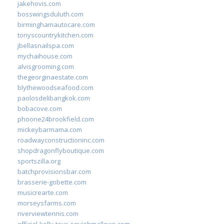
jakehovis.com
bosswingsduluth.com
birminghamautocare.com
tonyscountrykitchen.com
jbellasnailspa.com
mychaihouse.com
alvisgrooming.com
thegeorginaestate.com
blythewoodseafood.com
paolosdelibangkok.com
bobacove.com
phoone24brookfield.com
mickeybarmama.com
roadwayconstructioninc.com
shopdragonflyboutique.com
sportszilla.org
batchprovisionsbar.com
brasserie-gobette.com
musicrearte.com
morseysfarms.com
riverviewtennis.com
official-kelly-toys-squishmallows.com