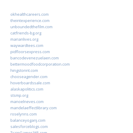
okhealthcareers.com
theintexperience.com
unboundedthefilm.com
catfriends-bg.org
marianlives.org
waywardtees.com
pidfloorsexpress.com
bancodevenezuelaen.com
bettermoodfoodcorporation.com
hingstonnt.com
chooseagender.com
hoverboardssale.com
alaskapolitics.com
stsmp.org
manoelneves.com
mandelaeffectlibrary.com
roselynns.com
balanceyoganj.com
salesforceblogs.com
TrainGames365.com