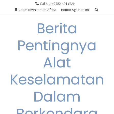
Skip
Call Us: +2782 444 YEAH
to
Cape Town, South Africa
nomor sgp hari ini
content
Berita
Pentingnya
Alat
Keselamatan
Dalam
Berkendara