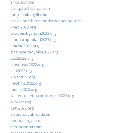
sinc2023.com
scdlqatar2022-qa.com
thecolumbiagrill.com
provisionscheeseandwineshoppe.com
khedi2023.org
akademikgeriatri2023.org
marmarapediatri2023.org
emchie2023.org
girisimselradyoloji2022.org
utcd2022.org
biosensor2022.org
ialp2022.org
klivet2022.org
ifac-hms2022.org
taoms2022.org
iias-euromena-conference2022.org
ivd2022.org
csity2022.org
ibsarstudyabroad.com
bennusehgall.com
tsecincinnati.com
roderconstructiongroup.com