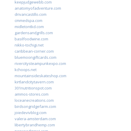
keepjudgewebb.com
anatomyofadventure.com
drivancastillo.com
cmmedspa.com
midletontkd.com
gardensandgrills.com
basilfoodwine.com
nikko-tochigi.net
caribbean-corner.com
bluemoongiftcards.com
rivercitysteampunkexpo.com
kchoops.net
mountainsideskateshop.com
kirtlandcitytavern.com
301nutritionspot.com
ammos-stores.com
loceanecreations.com
birdsongridgefarm.com
joiedevivblog.com
valera-amsterdam.com
libertybrandhemp.com