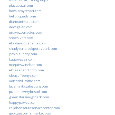
plazabatai.com
hawkscayresort.com
hellonquads.com
diarioanimales.com
decogaleri.com
unavozparadios.com
shoes-vert.com
elbotanicopanama.com
shadyoaksrockportrvpark.com
jccoinlaundry.com
kautorepair.com
marjaeswinebar.com
elmazatlanclinton.com
ideacoffeenyc.com
odieschillicothe.com
lacantinitagalesburg.com
pizzadeliverybristol.com
greenstarsmogcheck.com
happypawspl.com
callahansautoservicecenter.com
georgiascornermarket.com