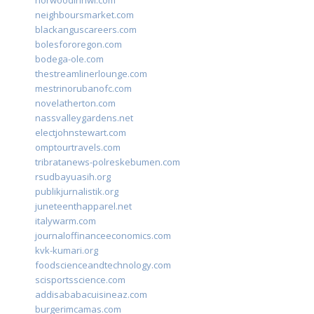
norwoodinnwi.com
neighboursmarket.com
blackanguscareers.com
bolesfororegon.com
bodega-ole.com
thestreamlinerlounge.com
mestrinorubanofc.com
novelatherton.com
nassvalleygardens.net
electjohnstewart.com
omptourtravels.com
tribratanews-polreskebumen.com
rsudbayuasih.org
publikjurnalistik.org
juneteenthapparel.net
italywarm.com
journaloffinanceeconomics.com
kvk-kumari.org
foodscienceandtechnology.com
scisportsscience.com
addisababacuisineaz.com
burgerimcamas.com