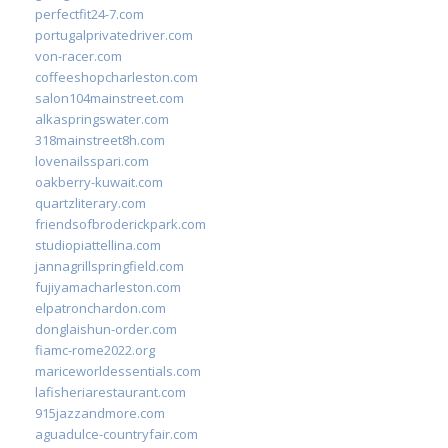
perfectfit24-7.com
portugalprivatedriver.com
von-racer.com
coffeeshopcharleston.com
salon104mainstreet.com
alkaspringswater.com
318mainstreet8h.com
lovenailsspari.com
oakberry-kuwait.com
quartzliterary.com
friendsofbroderickpark.com
studiopiattellina.com
jannagrillspringfield.com
fujiyamacharleston.com
elpatronchardon.com
donglaishun-order.com
fiamc-rome2022.org
mariceworldessentials.com
lafisheriarestaurant.com
915jazzandmore.com
aguadulce-countryfair.com