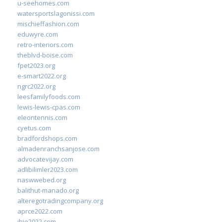
u-seehomes.com
watersportslagonissi.com
mischieffashion.com
eduwyre.com
retro-interiors.com
theblvd-boise.com
fpet2023.org
e-smart2022.org
ngrc2022.org
leesfamilyfoods.com
lewis-lewis-cpas.com
eleontennis.com
cyetus.com
bradfordshops.com
almadenranchsanjose.com
advocatevijay.com
adlibilimler2023.com
naswwebed.org
balithut-manado.org
alteregotradingcompany.org
aprce2022.com
ibie2022.com