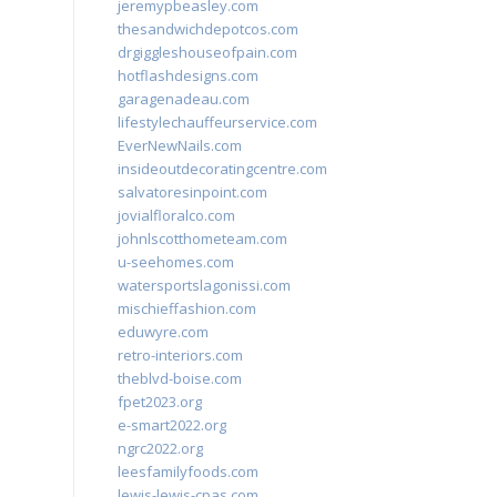
jeremypbeasley.com
thesandwichdepotcos.com
drgiggleshouseofpain.com
hotflashdesigns.com
garagenadeau.com
lifestylechauffeurservice.com
EverNewNails.com
insideoutdecoratingcentre.com
salvatoresinpoint.com
jovialfloralco.com
johnlscotthometeam.com
u-seehomes.com
watersportslagonissi.com
mischieffashion.com
eduwyre.com
retro-interiors.com
theblvd-boise.com
fpet2023.org
e-smart2022.org
ngrc2022.org
leesfamilyfoods.com
lewis-lewis-cpas.com