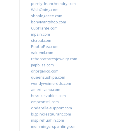
purelycleanchemdry.com
WishOping.com
shoplegacee.com
bonvivantshop.com
CupPlante.com
mpzin.com
stcreal.com
PopUpFlea.com
valueml.com
rebeccatorresjewelry.com
jmpbliss.com
drjorgerico.com
queensushipa.com
wendyweimerdds.com
ameri-camp.com
hrsreceivables.com
empconst1.com
cinderella-support.com
bigpinkrestaurant.com
inspirehuahin.com
memmingerspainting.com