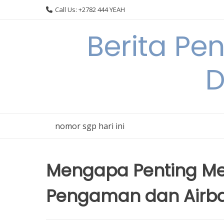
Skip
Call Us: +2782 444 YEAH
to
content
Berita Pe
D
nomor sgp hari ini
Mengapa Penting M
Pengaman dan Airba