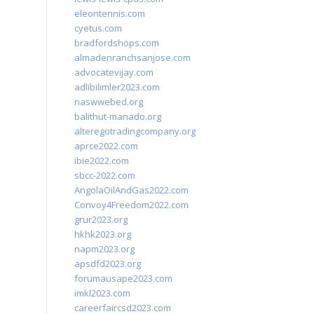
eleontennis.com
cyetus.com
bradfordshops.com
almadenranchsanjose.com
advocatevijay.com
adlibilimler2023.com
naswwebed.org
balithut-manado.org
alteregotradingcompany.org
aprce2022.com
ibie2022.com
sbcc-2022.com
AngolaOilAndGas2022.com
Convoy4Freedom2022.com
grur2023.org
hkhk2023.org
napm2023.org
apsdfd2023.org
forumausape2023.com
imkl2023.com
careerfaircsd2023.com