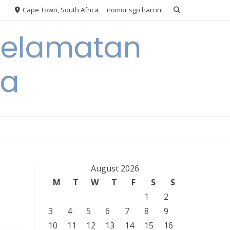
Cape Town, South Africa
nomor sgp hari ini
eselamatan
ra
August 2026
M
T
W
T
F
S
S
1
2
3
4
5
6
7
8
9
10
11
12
13
14
15
16