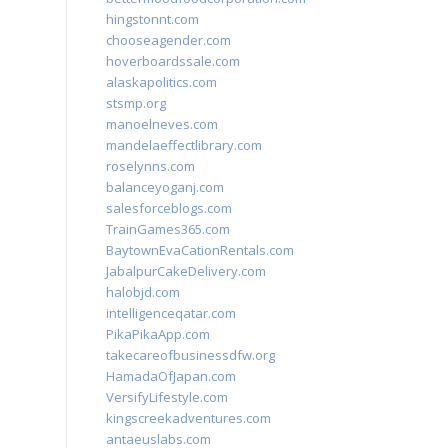
hingstonnt.com
chooseagender.com
hoverboardssale.com
alaskapolitics.com
stsmp.org
manoelneves.com
mandelaeffectlibrary.com
roselynns.com
balanceyoganj.com
salesforceblogs.com
TrainGames365.com
BaytownEvaCationRentals.com
JabalpurCakeDelivery.com
halobjd.com
intelligenceqatar.com
PikaPikaApp.com
takecareofbusinessdfw.org
HamadaOfJapan.com
VersifyLifestyle.com
kingscreekadventures.com
antaeuslabs.com