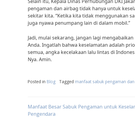
Selain itu, Kepala Dinas Perhubungan DKI Ja
pengaman dan airbag tidak hanya untuk keselam
sekitar kita. “Ketika kita tidak menggunakan
juga nyawa penumpang lain di dalam mobil.”
Jadi, mulai sekarang, jangan lagi mengabaik
Anda. Ingatlah bahwa keselamatan adalah pri
semua, angka kecelakaan lalu lintas di Indon
Nya. Amin.
Posted in
Blog
Tagged
manfaat sabuk pengaman dan 
Post
Manfaat Besar Sabuk Pengaman untuk Kesela
Pengendara
navigation