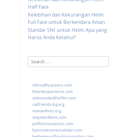
Half Face
Kelebihan dan Kekurangan Helm
Full Face untuk Berkendara Aman
Standar SNI untuk Helm: Apa yang
Harus Anda Ketahui?
Search
for:
okhealthcareers.com
theintexperience.com
unboundedthefilm.com
catfriends-bg.org
marianlives.org
waywardtees.com
pidfloorsexpress.com
bancodevenezuelaen.com
bettermoodfoodcorporation.com