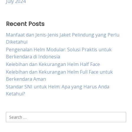
July 2024
Recent Posts
Manfaat dan Jenis-Jenis Jaket Pelindung yang Perlu
Diketahui
Pengenalan Helm Modular: Solusi Praktis untuk
Berkendara di Indonesia
Kelebihan dan Kekurangan Helm Half Face
Kelebihan dan Kekurangan Helm Full Face untuk
Berkendara Aman
Standar SNI untuk Helm: Apa yang Harus Anda
Ketahui?
Search
for: