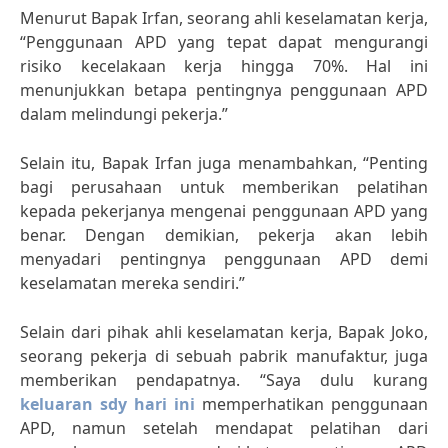
Menurut Bapak Irfan, seorang ahli keselamatan kerja,
“Penggunaan APD yang tepat dapat mengurangi
risiko kecelakaan kerja hingga 70%. Hal ini
menunjukkan betapa pentingnya penggunaan APD
dalam melindungi pekerja.”
Selain itu, Bapak Irfan juga menambahkan, “Penting
bagi perusahaan untuk memberikan pelatihan
kepada pekerjanya mengenai penggunaan APD yang
benar. Dengan demikian, pekerja akan lebih
menyadari pentingnya penggunaan APD demi
keselamatan mereka sendiri.”
Selain dari pihak ahli keselamatan kerja, Bapak Joko,
seorang pekerja di sebuah pabrik manufaktur, juga
memberikan pendapatnya. “Saya dulu kurang
keluaran sdy hari ini
memperhatikan penggunaan
APD, namun setelah mendapat pelatihan dari