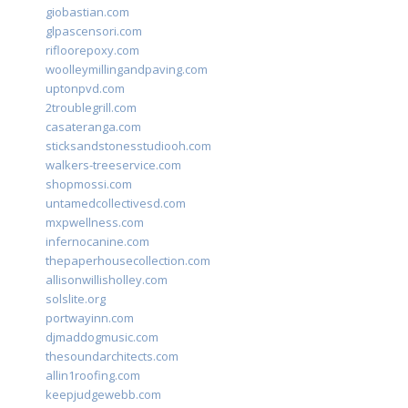
giobastian.com
glpascensori.com
rifloorepoxy.com
woolleymillingandpaving.com
uptonpvd.com
2troublegrill.com
casateranga.com
sticksandstonesstudiooh.com
walkers-treeservice.com
shopmossi.com
untamedcollectivesd.com
mxpwellness.com
infernocanine.com
thepaperhousecollection.com
allisonwillisholley.com
solslite.org
portwayinn.com
djmaddogmusic.com
thesoundarchitects.com
allin1roofing.com
keepjudgewebb.com