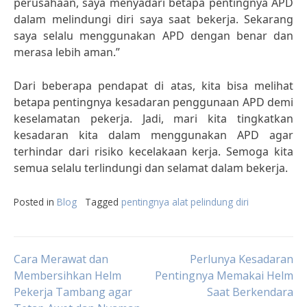
perusahaan, saya menyadari betapa pentingnya APD
dalam melindungi diri saya saat bekerja. Sekarang
saya selalu menggunakan APD dengan benar dan
merasa lebih aman.”
Dari beberapa pendapat di atas, kita bisa melihat
betapa pentingnya kesadaran penggunaan APD demi
keselamatan pekerja. Jadi, mari kita tingkatkan
kesadaran kita dalam menggunakan APD agar
terhindar dari risiko kecelakaan kerja. Semoga kita
semua selalu terlindungi dan selamat dalam bekerja.
Posted in
Blog
Tagged
pentingnya alat pelindung diri
Post
Cara Merawat dan
Perlunya Kesadaran
Membersihkan Helm
Pentingnya Memakai Helm
Pekerja Tambang agar
Saat Berkendara
navigation