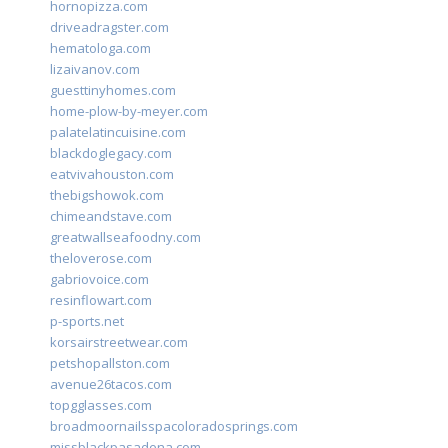
hornopizza.com
driveadragster.com
hematologa.com
lizaivanov.com
guesttinyhomes.com
home-plow-by-meyer.com
palatelatincuisine.com
blackdoglegacy.com
eatvivahouston.com
thebigshowok.com
chimeandstave.com
greatwallseafoodny.com
theloverose.com
gabriovoice.com
resinflowart.com
p-sports.net
korsairstreetwear.com
petshopallston.com
avenue26tacos.com
topgglasses.com
broadmoornailsspacoloradosprings.com
missblackpasadena.com