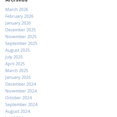
March 2026
February 2026
January 2026
December 2025
November 2025
September 2025
August 2025
July 2025
April 2025
March 2025
January 2025
December 2024
November 2024
October 2024
September 2024
August 2024