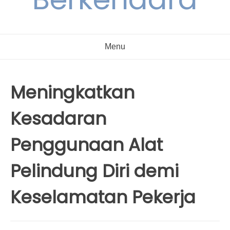
Menu
Meningkatkan
Kesadaran
Penggunaan Alat
Pelindung Diri demi
Keselamatan Pekerja