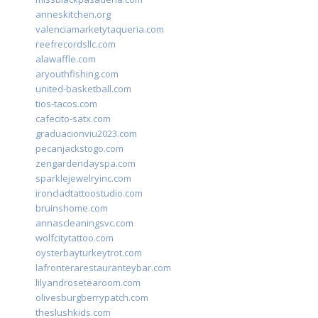
anneskitchen.org
valenciamarketytaqueria.com
reefrecordsllc.com
alawaffle.com
aryouthfishing.com
united-basketball.com
tios-tacos.com
cafecito-satx.com
graduacionviu2023.com
pecanjackstogo.com
zengardendayspa.com
sparklejewelryinc.com
ironcladtattoostudio.com
bruinshome.com
annascleaningsvc.com
wolfcitytattoo.com
oysterbayturkeytrot.com
lafronterarestauranteybar.com
lilyandrosetearoom.com
olivesburgberrypatch.com
theslushkids.com