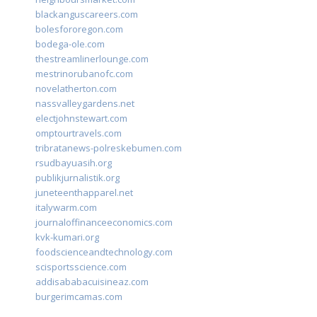
blackanguscareers.com
bolesfororegon.com
bodega-ole.com
thestreamlinerlounge.com
mestrinorubanofc.com
novelatherton.com
nassvalleygardens.net
electjohnstewart.com
omptourtravels.com
tribratanews-polreskebumen.com
rsudbayuasih.org
publikjurnalistik.org
juneteenthapparel.net
italywarm.com
journaloffinanceeconomics.com
kvk-kumari.org
foodscienceandtechnology.com
scisportsscience.com
addisababacuisineaz.com
burgerimcamas.com