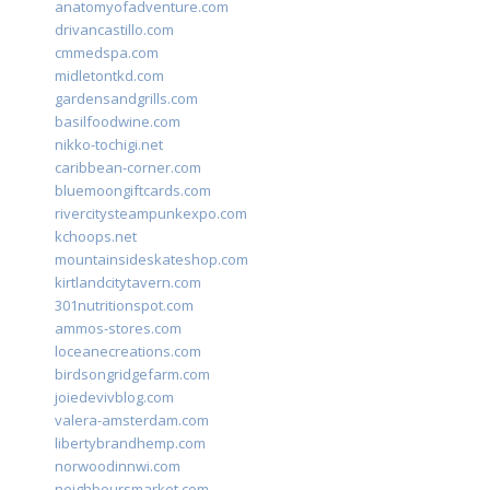
anatomyofadventure.com
drivancastillo.com
cmmedspa.com
midletontkd.com
gardensandgrills.com
basilfoodwine.com
nikko-tochigi.net
caribbean-corner.com
bluemoongiftcards.com
rivercitysteampunkexpo.com
kchoops.net
mountainsideskateshop.com
kirtlandcitytavern.com
301nutritionspot.com
ammos-stores.com
loceanecreations.com
birdsongridgefarm.com
joiedevivblog.com
valera-amsterdam.com
libertybrandhemp.com
norwoodinnwi.com
neighboursmarket.com