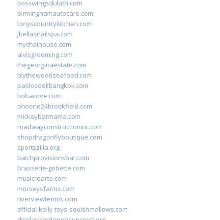
bosswingsduluth.com
birminghamautocare.com
tonyscountrykitchen.com
jbellasnailspa.com
mychaihouse.com
alvisgrooming.com
thegeorginaestate.com
blythewoodseafood.com
paolosdelibangkok.com
bobacove.com
phoone24brookfield.com
mickeybarmama.com
roadwayconstructioninc.com
shopdragonflyboutique.com
sportszilla.org
batchprovisionsbar.com
brasserie-gobette.com
musicrearte.com
morseysfarms.com
riverviewtennis.com
official-kelly-toys-squishmallows.com
displaygardenonsuncrest.org