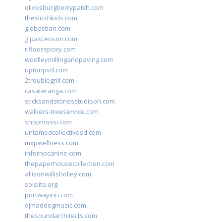
olivesburgberrypatch.com
theslushkids.com
giobastian.com
glpascensori.com
rifloorepoxy.com
woolleymillingandpaving.com
uptonpvd.com
2troublegrill.com
casateranga.com
sticksandstonesstudiooh.com
walkers-treeservice.com
shopmossi.com
untamedcollectivesd.com
mxpwellness.com
infernocanine.com
thepaperhousecollection.com
allisonwillisholley.com
solslite.org
portwayinn.com
djmaddogmusic.com
thesoundarchitects.com