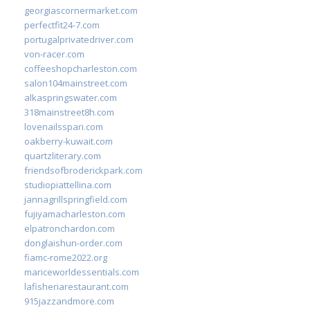
georgiascornermarket.com
perfectfit24-7.com
portugalprivatedriver.com
von-racer.com
coffeeshopcharleston.com
salon104mainstreet.com
alkaspringswater.com
318mainstreet8h.com
lovenailsspari.com
oakberry-kuwait.com
quartzliterary.com
friendsofbroderickpark.com
studiopiattellina.com
jannagrillspringfield.com
fujiyamacharleston.com
elpatronchardon.com
donglaishun-order.com
fiamc-rome2022.org
mariceworldessentials.com
lafisheriarestaurant.com
915jazzandmore.com