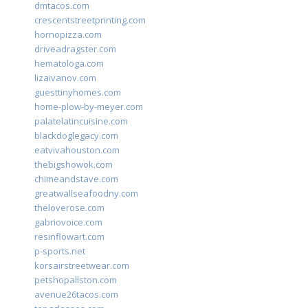
dmtacos.com
crescentstreetprinting.com
hornopizza.com
driveadragster.com
hematologa.com
lizaivanov.com
guesttinyhomes.com
home-plow-by-meyer.com
palatelatincuisine.com
blackdoglegacy.com
eatvivahouston.com
thebigshowok.com
chimeandstave.com
greatwallseafoodny.com
theloverose.com
gabriovoice.com
resinflowart.com
p-sports.net
korsairstreetwear.com
petshopallston.com
avenue26tacos.com