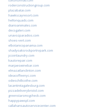
tsecincinnati.com
roderconstructiongroup.com
plazabatai.com
hawkscayresort.com
hellonquads.com
diarioanimales.com
decogaleri.com
unavozparadios.com
shoes-vert.com
elbotanicopanama.com
shadyoaksrockportrvpark.com
jccoinlaundry.com
kautorepair.com
marjaeswinebar.com
elmazatlanclinton.com
ideacoffeenyc.com
odieschillicothe.com
lacantinitagalesburg.com
pizzadeliverybristol.com
greenstarsmogcheck.com
happypawspl.com
callahansautoservicecenter.com