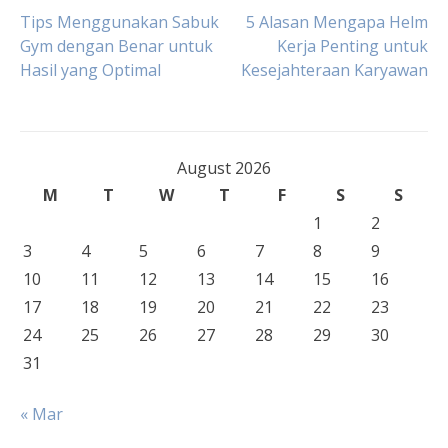
Post
Tips Menggunakan Sabuk
5 Alasan Mengapa Helm
Gym dengan Benar untuk
Kerja Penting untuk
Hasil yang Optimal
Kesejahteraan Karyawan
navigation
August 2026
M
T
W
T
F
S
S
1
2
3
4
5
6
7
8
9
10
11
12
13
14
15
16
17
18
19
20
21
22
23
24
25
26
27
28
29
30
31
« Mar