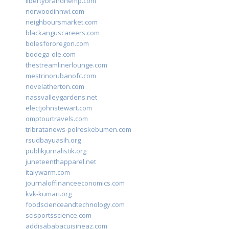
libertybrandhemp.com
norwoodinnwi.com
neighboursmarket.com
blackanguscareers.com
bolesfororegon.com
bodega-ole.com
thestreamlinerlounge.com
mestrinorubanofc.com
novelatherton.com
nassvalleygardens.net
electjohnstewart.com
omptourtravels.com
tribratanews-polreskebumen.com
rsudbayuasih.org
publikjurnalistik.org
juneteenthapparel.net
italywarm.com
journaloffinanceeconomics.com
kvk-kumari.org
foodscienceandtechnology.com
scisportsscience.com
addisababacuisineaz.com