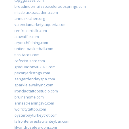
topgglasses.com
broadmoornailsspacoloradosprings.com
missblackpasadena.com
anneskitchen.org
valenciamarketytaqueria.com
reefrecordsllc.com
alawaffle.com
aryouthfishing.com
united-basketball.com
tios-tacos.com
cafecito-satx.com
graduacionviu2023.com
pecanjackstogo.com
zengardendayspa.com
sparklejewelryinc.com
ironcladtattoostudio.com
bruinshome.com
annascleaningsvc.com
wolfcitytattoo.com
oysterbayturkeytrot.com
lafronterarestauranteybar.com
lilyandrosetearoom.com