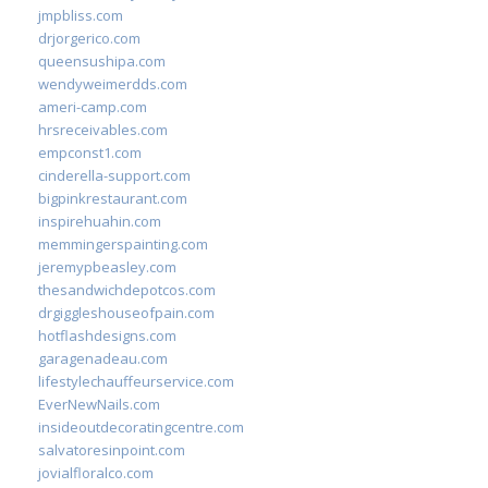
jmpbliss.com
drjorgerico.com
queensushipa.com
wendyweimerdds.com
ameri-camp.com
hrsreceivables.com
empconst1.com
cinderella-support.com
bigpinkrestaurant.com
inspirehuahin.com
memmingerspainting.com
jeremypbeasley.com
thesandwichdepotcos.com
drgiggleshouseofpain.com
hotflashdesigns.com
garagenadeau.com
lifestylechauffeurservice.com
EverNewNails.com
insideoutdecoratingcentre.com
salvatoresinpoint.com
jovialfloralco.com