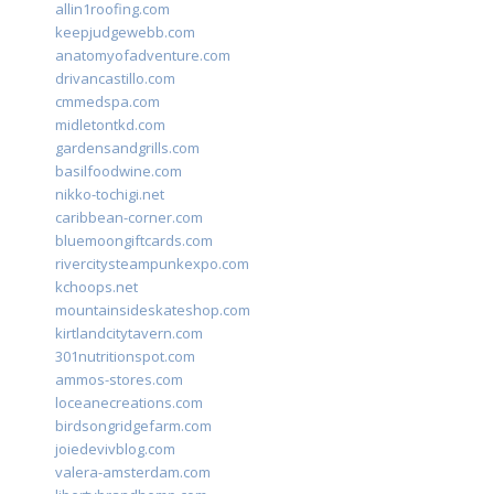
allin1roofing.com
keepjudgewebb.com
anatomyofadventure.com
drivancastillo.com
cmmedspa.com
midletontkd.com
gardensandgrills.com
basilfoodwine.com
nikko-tochigi.net
caribbean-corner.com
bluemoongiftcards.com
rivercitysteampunkexpo.com
kchoops.net
mountainsideskateshop.com
kirtlandcitytavern.com
301nutritionspot.com
ammos-stores.com
loceanecreations.com
birdsongridgefarm.com
joiedevivblog.com
valera-amsterdam.com