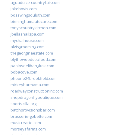
aguadulce-countryfair.com
jakehovis.com
bosswingsduluth.com
birminghamautocare.com
tonyscountrykitchen.com
jbellasnailspa.com
mychaihouse.com
alvisgrooming.com
thegeorginaestate.com
blythewoodseafood.com
paolosdelibangkok.com
bobacove.com
phoone24brookfield.com
mickeybarmama.com
roadwayconstructioninc.com
shopdragonflyboutique.com
sportszilla.org
batchprovisionsbar.com
brasserie-gobette.com
musicrearte.com
morseysfarms.com