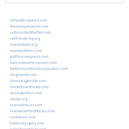
for:
okhealthcareers.com
theintexperience.com
unboundedthefilm.com
catfriends-bg.org
marianlives.org
waywardtees.com
pidfloorsexpress.com
bancodevenezuelaen.com
bettermoodfoodcorporation.com
hingstonnt.com
chooseagender.com
hoverboardssale.com
alaskapolitics.com
stsmp.org
manoelneves.com
mandelaeffectlibrary.com
roselynns.com
balanceyoganj.com