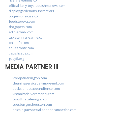
riverviewtennis.com
official-kelly-toys-squishmallows.com
displaygardenonsuncrest.org
bbq-empire-usa.com
feedstoreva.com
drogopets.com
ediblechalk.com
tabletennisnearme.com
oaksofa.com
soultacohtx.com
capishcaps.com
gpsyfl.org
MEDIA PARTNER III
vwrepairarlington.com
cleaningservicebaltimore-md.com
beckslandscapeandfence.com
vistaaltadelveramendi.com
coastlinecateringnc.com
cuesburgershouston.com
psicologiaespecializadaencampeche.com