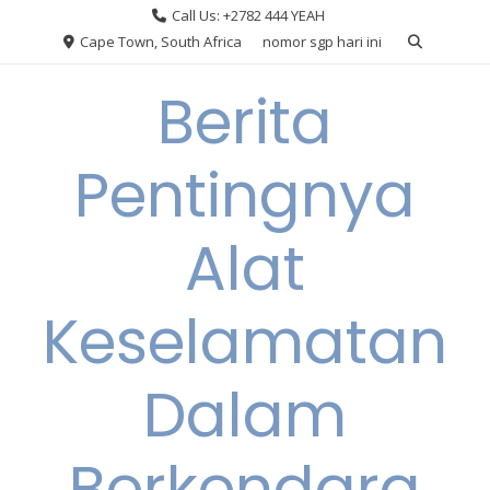
Skip
Call Us: +2782 444 YEAH
to
Cape Town, South Africa
nomor sgp hari ini
content
Berita
Pentingnya
Alat
Keselamatan
Dalam
Berkendara