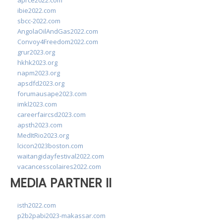
aprce2022.com
ibie2022.com
sbcc-2022.com
AngolaOilAndGas2022.com
Convoy4Freedom2022.com
grur2023.org
hkhk2023.org
napm2023.org
apsdfd2023.org
forumausape2023.com
imkl2023.com
careerfaircsd2023.com
apsth2023.com
MedItRio2023.org
lcicon2023boston.com
waitangidayfestival2022.com
vacancesscolaires2022.com
MEDIA PARTNER II
isth2022.com
p2b2pabi2023-makassar.com