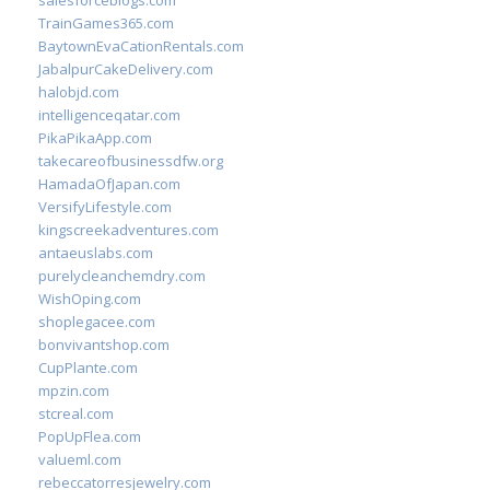
salesforceblogs.com
TrainGames365.com
BaytownEvaCationRentals.com
JabalpurCakeDelivery.com
halobjd.com
intelligenceqatar.com
PikaPikaApp.com
takecareofbusinessdfw.org
HamadaOfJapan.com
VersifyLifestyle.com
kingscreekadventures.com
antaeuslabs.com
purelycleanchemdry.com
WishOping.com
shoplegacee.com
bonvivantshop.com
CupPlante.com
mpzin.com
stcreal.com
PopUpFlea.com
valueml.com
rebeccatorresjewelry.com