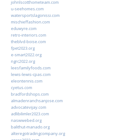
johnlscotthometeam.com
u-seehomes.com
watersportslagonissi.com
mischieffashion.com
eduwyre.com
retro-interiors.com
theblvd-boise.com
fpet2023.org
e-smart2022.org
ngrc2022.org
leesfamilyfoods.com
lewis-lewis-cpas.com
eleontennis.com
cyetus.com
bradfordshops.com
almadenranchsanjose.com
advocatevijay.com
adlibilimler2023.com
naswwebed.org
balithut-manado.org
alteregotradingcompany.org