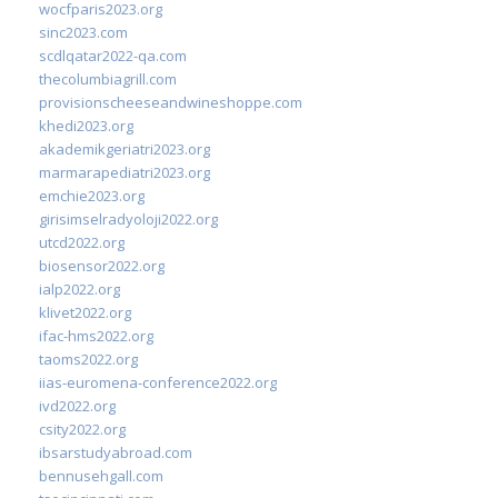
wocfparis2023.org
sinc2023.com
scdlqatar2022-qa.com
thecolumbiagrill.com
provisionscheeseandwineshoppe.com
khedi2023.org
akademikgeriatri2023.org
marmarapediatri2023.org
emchie2023.org
girisimselradyoloji2022.org
utcd2022.org
biosensor2022.org
ialp2022.org
klivet2022.org
ifac-hms2022.org
taoms2022.org
iias-euromena-conference2022.org
ivd2022.org
csity2022.org
ibsarstudyabroad.com
bennusehgall.com