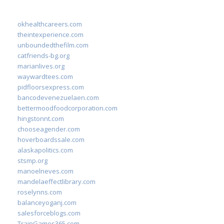
okhealthcareers.com
theintexperience.com
unboundedthefilm.com
catfriends-bg.org
marianlives.org
waywardtees.com
pidfloorsexpress.com
bancodevenezuelaen.com
bettermoodfoodcorporation.com
hingstonnt.com
chooseagender.com
hoverboardssale.com
alaskapolitics.com
stsmp.org
manoelneves.com
mandelaeffectlibrary.com
roselynns.com
balanceyoganj.com
salesforceblogs.com
TrainGames365.com