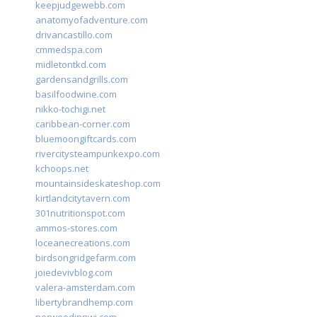
keepjudgewebb.com
anatomyofadventure.com
drivancastillo.com
cmmedspa.com
midletontkd.com
gardensandgrills.com
basilfoodwine.com
nikko-tochigi.net
caribbean-corner.com
bluemoongiftcards.com
rivercitysteampunkexpo.com
kchoops.net
mountainsideskateshop.com
kirtlandcitytavern.com
301nutritionspot.com
ammos-stores.com
loceanecreations.com
birdsongridgefarm.com
joiedevivblog.com
valera-amsterdam.com
libertybrandhemp.com