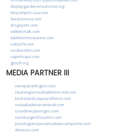
displaygardenonsuncrest.org
bbq-empire-usa.com
feedstoreva.com
drogopets.com
ediblechalk.com
tabletennisnearme.com
oaksofa.com
soultacohtx.com
capishcaps.com
gpsyfl.org
MEDIA PARTNER III
vwrepairarlington.com
cleaningservicebaltimore-md.com
beckslandscapeandfence.com
vistaaltadelveramendi.com
coastlinecateringnc.com
cuesburgershouston.com
psicologiaespecializadaencampeche.com
dmtacos.com