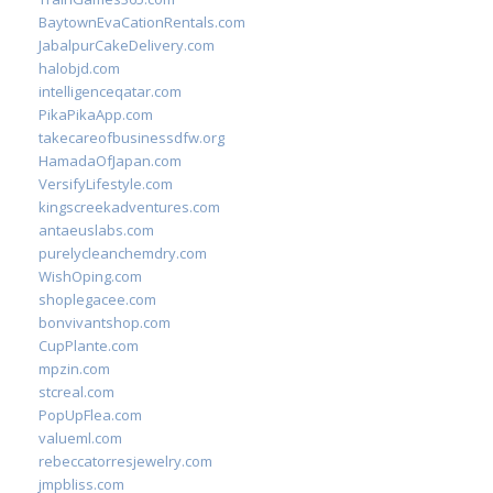
BaytownEvaCationRentals.com
JabalpurCakeDelivery.com
halobjd.com
intelligenceqatar.com
PikaPikaApp.com
takecareofbusinessdfw.org
HamadaOfJapan.com
VersifyLifestyle.com
kingscreekadventures.com
antaeuslabs.com
purelycleanchemdry.com
WishOping.com
shoplegacee.com
bonvivantshop.com
CupPlante.com
mpzin.com
stcreal.com
PopUpFlea.com
valueml.com
rebeccatorresjewelry.com
jmpbliss.com