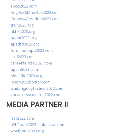
sbcc-2022.com
AngolaOilAndGas2022.com
Convoy4Freedom2022.com
grur2023.org
hkhk2023.org
napm2023.org
apsdfd2023.org
forumausape2023.com
imkl2023.com
careerfaircsd2023.com
apsth2023.com
MedItRio2023.org
lcicon2023boston.com
waitangidayfestival2022.com
vacancesscolaires2022.com
MEDIA PARTNER II
isth2022.com
p2b2pabi2023-makassar.com
wocfparis2023.org