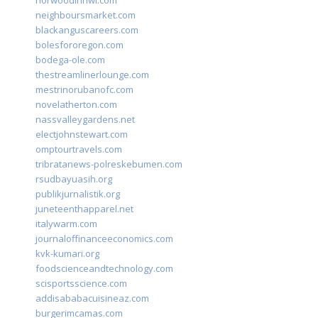
norwoodinnwi.com
neighboursmarket.com
blackanguscareers.com
bolesfororegon.com
bodega-ole.com
thestreamlinerlounge.com
mestrinorubanofc.com
novelatherton.com
nassvalleygardens.net
electjohnstewart.com
omptourtravels.com
tribratanews-polreskebumen.com
rsudbayuasih.org
publikjurnalistik.org
juneteenthapparel.net
italywarm.com
journaloffinanceeconomics.com
kvk-kumari.org
foodscienceandtechnology.com
scisportsscience.com
addisababacuisineaz.com
burgerimcamas.com