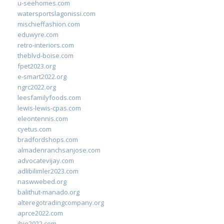
u-seehomes.com
watersportslagonissi.com
mischieffashion.com
eduwyre.com
retro-interiors.com
theblvd-boise.com
fpet2023.org
e-smart2022.org
ngrc2022.org
leesfamilyfoods.com
lewis-lewis-cpas.com
eleontennis.com
cyetus.com
bradfordshops.com
almadenranchsanjose.com
advocatevijay.com
adlibilimler2023.com
naswwebed.org
balithut-manado.org
alteregotradingcompany.org
aprce2022.com
ibie2022.com