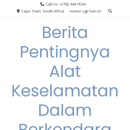
Skip
Call Us: +2782 444 YEAH
to
Cape Town, South Africa
nomor sgp hari ini
content
Berita
Pentingnya
Alat
Keselamatan
Dalam
Berkendara