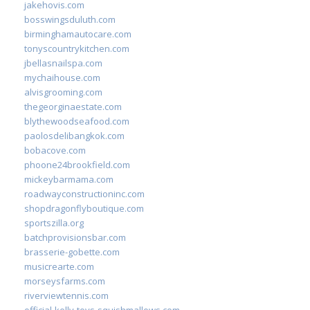
jakehovis.com
bosswingsduluth.com
birminghamautocare.com
tonyscountrykitchen.com
jbellasnailspa.com
mychaihouse.com
alvisgrooming.com
thegeorginaestate.com
blythewoodseafood.com
paolosdelibangkok.com
bobacove.com
phoone24brookfield.com
mickeybarmama.com
roadwayconstructioninc.com
shopdragonflyboutique.com
sportszilla.org
batchprovisionsbar.com
brasserie-gobette.com
musicrearte.com
morseysfarms.com
riverviewtennis.com
official-kelly-toys-squishmallows.com