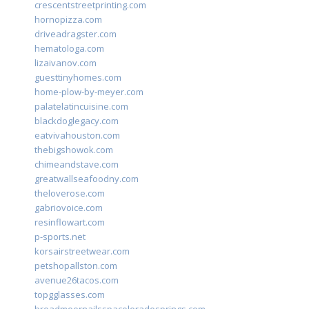
crescentstreetprinting.com
hornopizza.com
driveadragster.com
hematologa.com
lizaivanov.com
guesttinyhomes.com
home-plow-by-meyer.com
palatelatincuisine.com
blackdoglegacy.com
eatvivahouston.com
thebigshowok.com
chimeandstave.com
greatwallseafoodny.com
theloverose.com
gabriovoice.com
resinflowart.com
p-sports.net
korsairstreetwear.com
petshopallston.com
avenue26tacos.com
topgglasses.com