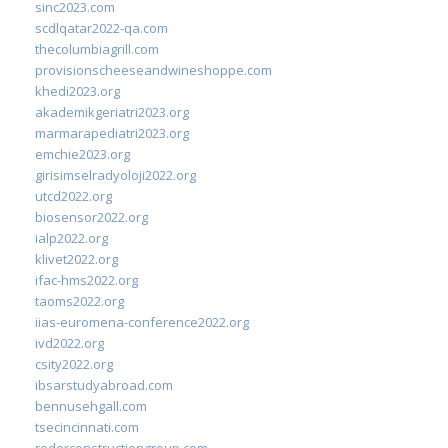
sinc2023.com
scdlqatar2022-qa.com
thecolumbiagrill.com
provisionscheeseandwineshoppe.com
khedi2023.org
akademikgeriatri2023.org
marmarapediatri2023.org
emchie2023.org
girisimselradyoloji2022.org
utcd2022.org
biosensor2022.org
ialp2022.org
klivet2022.org
ifac-hms2022.org
taoms2022.org
iias-euromena-conference2022.org
ivd2022.org
csity2022.org
ibsarstudyabroad.com
bennusehgall.com
tsecincinnati.com
roderconstructiongroup.com