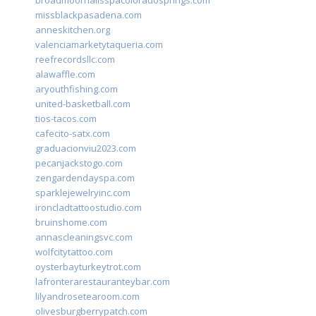
broadmoornailsspacoloradosprings.com
missblackpasadena.com
anneskitchen.org
valenciamarketytaqueria.com
reefrecordsllc.com
alawaffle.com
aryouthfishing.com
united-basketball.com
tios-tacos.com
cafecito-satx.com
graduacionviu2023.com
pecanjackstogo.com
zengardendayspa.com
sparklejewelryinc.com
ironcladtattoostudio.com
bruinshome.com
annascleaningsvc.com
wolfcitytattoo.com
oysterbayturkeytrot.com
lafronterarestauranteybar.com
lilyandrosetearoom.com
olivesburgberrypatch.com