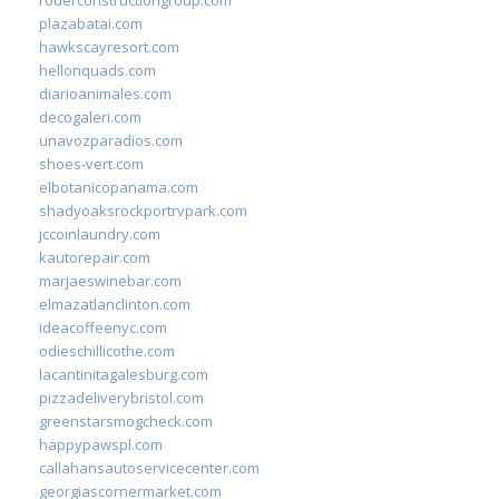
plazabatai.com
hawkscayresort.com
hellonquads.com
diarioanimales.com
decogaleri.com
unavozparadios.com
shoes-vert.com
elbotanicopanama.com
shadyoaksrockportrvpark.com
jccoinlaundry.com
kautorepair.com
marjaeswinebar.com
elmazatlanclinton.com
ideacoffeenyc.com
odieschillicothe.com
lacantinitagalesburg.com
pizzadeliverybristol.com
greenstarsmogcheck.com
happypawspl.com
callahansautoservicecenter.com
georgiascornermarket.com