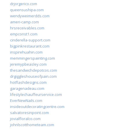
drjorgerico.com
queensushipa.com
wendyweimerdds.com
ameri-camp.com
hrsreceivables.com
empconst1.com
cinderella-support.com
bigpinkrestaurant.com
inspirehuahin.com
memmingerspainting.com
jeremypbeasley.com
thesandwichdepotcos.com
drgiggleshouseofpain.com
hotflashdesigns.com
garagenadeau.com
lifestylechauffeurservice.com
EverNewNails.com
insideoutdecoratingcentre.com
salvatoresinpoint.com
jovialfloralco.com
johnlscotthometeam.com