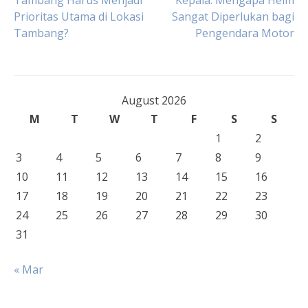
Tambang Harus Menjadi
Kepala: Mengapa Helm
Prioritas Utama di Lokasi
Sangat Diperlukan bagi
navigation
Tambang?
Pengendara Motor
August 2026
M
T
W
T
F
S
S
1
2
3
4
5
6
7
8
9
10
11
12
13
14
15
16
17
18
19
20
21
22
23
24
25
26
27
28
29
30
31
« Mar