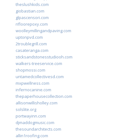
theslushkids.com
giobastian.com
glpascensori.com
rifloorepoxy.com
woolleymillingandpaving.com
uptonpvd.com
2troublegrill.com
casateranga.com
sticksandstonesstudiooh.com
walkers-treeservice.com
shopmossi.com
untamedcollectivesd.com
mxpwellness.com
infernocanine.com
thepaperhousecollection.com
allisonwillisholley.com
solslite.org
portwayinn.com
djmaddogmusic.com
thesoundarchitects.com
allin1roofing.com