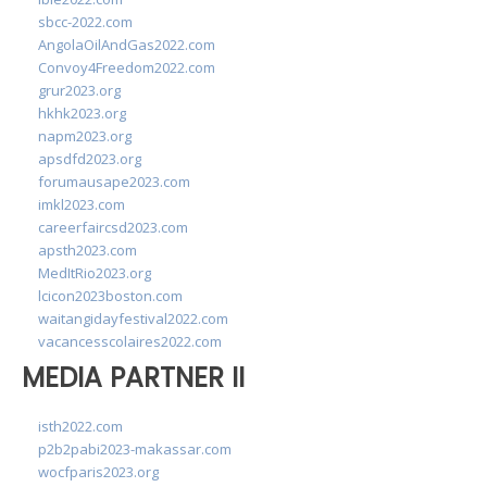
sbcc-2022.com
AngolaOilAndGas2022.com
Convoy4Freedom2022.com
grur2023.org
hkhk2023.org
napm2023.org
apsdfd2023.org
forumausape2023.com
imkl2023.com
careerfaircsd2023.com
apsth2023.com
MedItRio2023.org
lcicon2023boston.com
waitangidayfestival2022.com
vacancesscolaires2022.com
MEDIA PARTNER II
isth2022.com
p2b2pabi2023-makassar.com
wocfparis2023.org