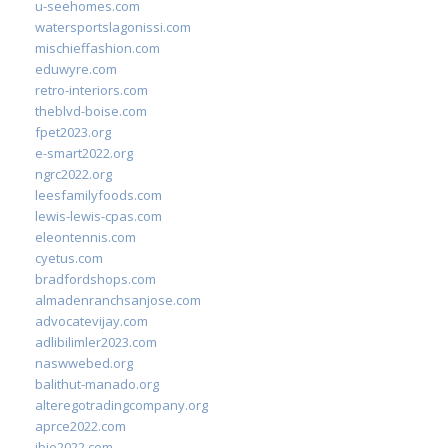
u-seehomes.com
watersportslagonissi.com
mischieffashion.com
eduwyre.com
retro-interiors.com
theblvd-boise.com
fpet2023.org
e-smart2022.org
ngrc2022.org
leesfamilyfoods.com
lewis-lewis-cpas.com
eleontennis.com
cyetus.com
bradfordshops.com
almadenranchsanjose.com
advocatevijay.com
adlibilimler2023.com
naswwebed.org
balithut-manado.org
alteregotradingcompany.org
aprce2022.com
ibie2022.com