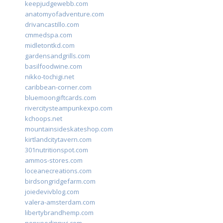
keepjudgewebb.com
anatomyofadventure.com
drivancastillo.com
cmmedspa.com
midletontkd.com
gardensandgrills.com
basilfoodwine.com
nikko-tochigi.net
caribbean-corner.com
bluemoongiftcards.com
rivercitysteampunkexpo.com
kchoops.net
mountainsideskateshop.com
kirtlandcitytavern.com
301nutritionspot.com
ammos-stores.com
loceanecreations.com
birdsongridgefarm.com
joiedevivblog.com
valera-amsterdam.com
libertybrandhemp.com