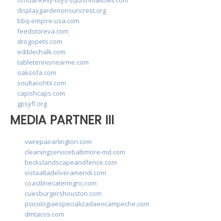
displaygardenonsuncrest.org
bbq-empire-usa.com
feedstoreva.com
drogopets.com
ediblechalk.com
tabletennisnearme.com
oaksofa.com
soultacohtx.com
capishcaps.com
gpsyfl.org
MEDIA PARTNER III
vwrepairarlington.com
cleaningservicebaltimore-md.com
beckslandscapeandfence.com
vistaaltadelveramendi.com
coastlinecateringnc.com
cuesburgershouston.com
psicologiaespecializadaencampeche.com
dmtacos.com