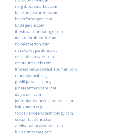
norwoodinnwi.com
neighboursmarket.com
blackanguscareers.com
bolesfororegon.com
bodega-ole.com
thestreamlinerlounge.com
mestrinorubanofc.com
novelatherton.com
nassvalleygardens.net
electjohnstewart.com
omptourtravels.com
tribratanews-polreskebumen.com
rsudbayuasih.org
publikjurnalistik.org
juneteenthapparel.net
italywarm.com
journaloffinanceeconomics.com
kvk-kumari.org
foodscienceandtechnology.com
scisportsscience.com
addisababacuisineaz.com
burgerimcamas.com