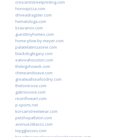
crescentstreetprinting.com
hornopizza.com
driveadragster.com
hematologa.com
lizaivanov.com
guesttinyhomes.com
home-plow-by-meyer.com
palatelatincuisine.com
blackdoglegacy.com
eatvivahouston.com
thebigshowok.com
chimeandstave.com
greatwallseafoodny.com
theloverose.com
gabriovoice.com
resinflowart.com
p-sports.net
korsairstreetwear.com
petshopallston.com
avenue26tacos.com
topgglasses.com