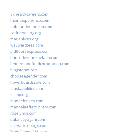
okhealthcareers.com
theintexperience.com
unboundedthefilm.com
catfriends-bg.org
marianlives.org
waywardtees.com
pidfloorsexpress.com
bancodevenezuelaen.com
bettermoodfoodcorporation.com
hingstonnt.com
chooseagender.com
hoverboardssale.com
alaskapolitics.com
stsmp.org
manoelneves.com
mandelaeffectlibrary.com
roselynns.com
balanceyoganj.com
salesforceblogs.com
TrainGames365.com