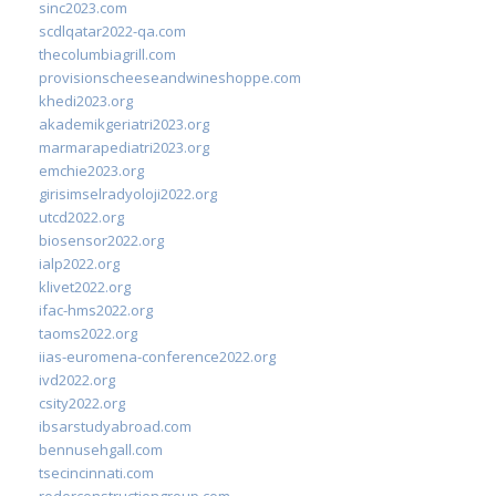
sinc2023.com
scdlqatar2022-qa.com
thecolumbiagrill.com
provisionscheeseandwineshoppe.com
khedi2023.org
akademikgeriatri2023.org
marmarapediatri2023.org
emchie2023.org
girisimselradyoloji2022.org
utcd2022.org
biosensor2022.org
ialp2022.org
klivet2022.org
ifac-hms2022.org
taoms2022.org
iias-euromena-conference2022.org
ivd2022.org
csity2022.org
ibsarstudyabroad.com
bennusehgall.com
tsecincinnati.com
roderconstructiongroup.com