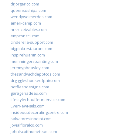
drjorgerico.com
queensushipa.com
wendyweimerdds.com
ameri-camp.com
hrsreceivables.com
empconst1.com
cinderella-support.com
bigpinkrestaurant.com
inspirehuahin.com
memmingerspainting.com
jeremypbeasley.com
thesandwichdepotcos.com
drgiggleshouseofpain.com
hotflashdesigns.com
garagenadeau.com
lifestylechauffeurservice.com
EverNewNails.com
insideoutdecoratingcentre.com
salvatoresinpoint.com
jovialfloralco.com
johnlscotthometeam.com