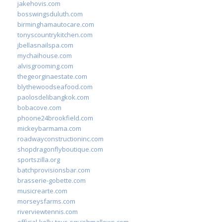
jakehovis.com
bosswingsduluth.com
birminghamautocare.com
tonyscountrykitchen.com
jbellasnailspa.com
mychaihouse.com
alvisgrooming.com
thegeorginaestate.com
blythewoodseafood.com
paolosdelibangkok.com
bobacove.com
phoone24brookfield.com
mickeybarmama.com
roadwayconstructioninc.com
shopdragonflyboutique.com
sportszilla.org
batchprovisionsbar.com
brasserie-gobette.com
musicrearte.com
morseysfarms.com
riverviewtennis.com
official-kelly-toys-squishmallows.com