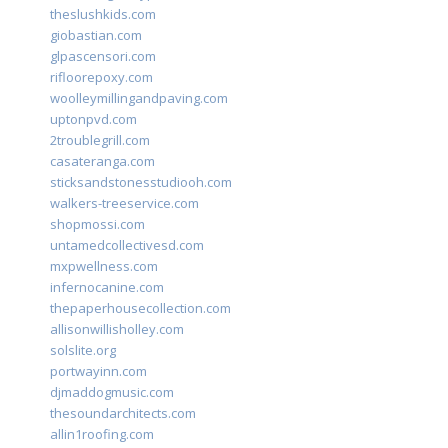
theslushkids.com
giobastian.com
glpascensori.com
rifloorepoxy.com
woolleymillingandpaving.com
uptonpvd.com
2troublegrill.com
casateranga.com
sticksandstonesstudiooh.com
walkers-treeservice.com
shopmossi.com
untamedcollectivesd.com
mxpwellness.com
infernocanine.com
thepaperhousecollection.com
allisonwillisholley.com
solslite.org
portwayinn.com
djmaddogmusic.com
thesoundarchitects.com
allin1roofing.com