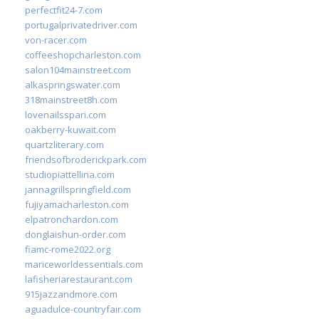
perfectfit24-7.com
portugalprivatedriver.com
von-racer.com
coffeeshopcharleston.com
salon104mainstreet.com
alkaspringswater.com
318mainstreet8h.com
lovenailsspari.com
oakberry-kuwait.com
quartzliterary.com
friendsofbroderickpark.com
studiopiattellina.com
jannagrillspringfield.com
fujiyamacharleston.com
elpatronchardon.com
donglaishun-order.com
fiamc-rome2022.org
mariceworldessentials.com
lafisheriarestaurant.com
915jazzandmore.com
aguadulce-countryfair.com