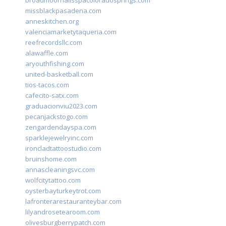
broadmoornailsspacoloradosprings.com
missblackpasadena.com
anneskitchen.org
valenciamarketytaqueria.com
reefrecordsllc.com
alawaffle.com
aryouthfishing.com
united-basketball.com
tios-tacos.com
cafecito-satx.com
graduacionviu2023.com
pecanjackstogo.com
zengardendayspa.com
sparklejewelryinc.com
ironcladtattoostudio.com
bruinshome.com
annascleaningsvc.com
wolfcitytattoo.com
oysterbayturkeytrot.com
lafronterarestauranteybar.com
lilyandrosetearoom.com
olivesburgberrypatch.com