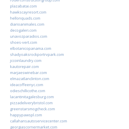
plazabatai.com
hawkscayresort.com
hellonquads.com
diarioanimales.com
decogaleri.com
unavozparadios.com
shoes-vert.com
elbotanicopanama.com
shadyoaksrockportrvpark.com
jccoinlaundry.com
kautorepair.com
marjaeswinebar.com
elmazatlanclinton.com
ideacoffeenyc.com
odieschillicothe.com
lacantinitagalesburg.com
pizzadeliverybristol.com
greenstarsmogcheck.com
happypawspl.com
callahansautoservicecenter.com
georgiascornermarket.com