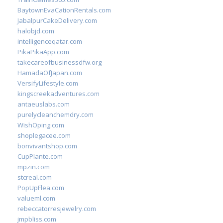
BaytownEvaCationRentals.com
JabalpurCakeDelivery.com
halobjd.com
intelligenceqatar.com
PikaPikaApp.com
takecareofbusinessdfw.org
HamadaOfJapan.com
VersifyLifestyle.com
kingscreekadventures.com
antaeuslabs.com
purelycleanchemdry.com
WishOping.com
shoplegacee.com
bonvivantshop.com
CupPlante.com
mpzin.com
stcreal.com
PopUpFlea.com
valueml.com
rebeccatorresjewelry.com
jmpbliss.com