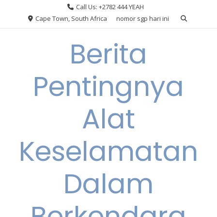
Skip
Call Us: +2782 444 YEAH
to
Cape Town, South Africa
nomor sgp hari ini
content
Berita
Pentingnya
Alat
Keselamatan
Dalam
Berkendara