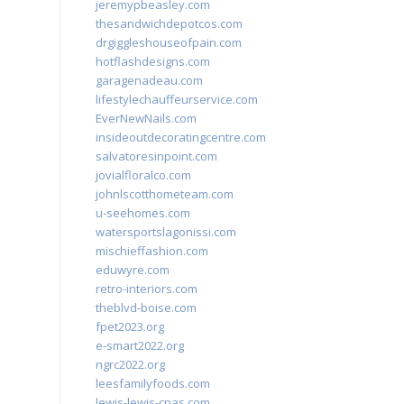
jeremypbeasley.com
thesandwichdepotcos.com
drgiggleshouseofpain.com
hotflashdesigns.com
garagenadeau.com
lifestylechauffeurservice.com
EverNewNails.com
insideoutdecoratingcentre.com
salvatoresinpoint.com
jovialfloralco.com
johnlscotthometeam.com
u-seehomes.com
watersportslagonissi.com
mischieffashion.com
eduwyre.com
retro-interiors.com
theblvd-boise.com
fpet2023.org
e-smart2022.org
ngrc2022.org
leesfamilyfoods.com
lewis-lewis-cpas.com