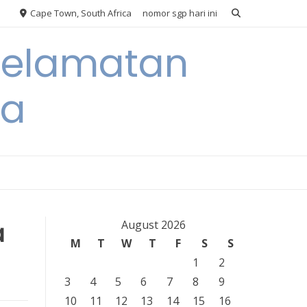
Cape Town, South Africa
nomor sgp hari ini
eselamatan
ra
a
August 2026
M
T
W
T
F
S
S
1
2
3
4
5
6
7
8
9
10
11
12
13
14
15
16