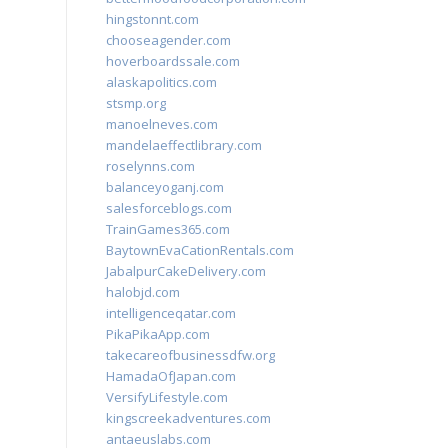
hingstonnt.com
chooseagender.com
hoverboardssale.com
alaskapolitics.com
stsmp.org
manoelneves.com
mandelaeffectlibrary.com
roselynns.com
balanceyoganj.com
salesforceblogs.com
TrainGames365.com
BaytownEvaCationRentals.com
JabalpurCakeDelivery.com
halobjd.com
intelligenceqatar.com
PikaPikaApp.com
takecareofbusinessdfw.org
HamadaOfJapan.com
VersifyLifestyle.com
kingscreekadventures.com
antaeuslabs.com