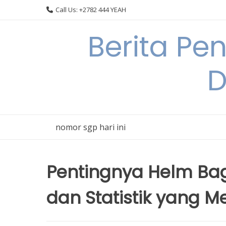
Skip
Call Us: +2782 444 YEAH
to
content
Berita Pe
D
nomor sgp hari ini
Pentingnya Helm Bag
dan Statistik yang 