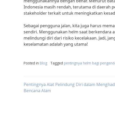
menggunakannya dengan benar. Menurut data da
Indonesia masih rendah, terutama di daerah pe
stakeholder terkait untuk meningkatkan kesa
Sebagai pengguna jalan, kita juga harus mem
sendiri. Menggunakan helm saat berkendara a
melindungi diri dari risiko kecelakaan. Jadi, 
keselamatan adalah yang utama!
Posted in
Blog
Tagged
pentingnya helm bagi pengend
Post
Pentingnya Alat Pelindung Diri dalam Menghad
Bencana Alam
navigation