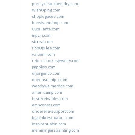
purelycleanchemdry.com
WishOping.com
shoplegacee.com
bonvivantshop.com
CupPlante.com
mpzin.com
stcreal.com
PopUpFlea.com
valueml.com
rebeccatorresjewelry.com
jmpbliss.com
drjorgerico.com
queensushipa.com
wendyweimerdds.com
ameri-camp.com
hrsreceivables.com
empconst1.com
cinderella-support.com
bigpinkrestaurant.com
inspirehuahin.com
memmingerspainting.com