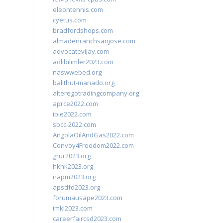
eleontennis.com
cyetus.com
bradfordshops.com
almadenranchsanjose.com
advocatevijay.com
adlibilimler2023.com
naswwebed.org
balithut-manado.org
alteregotradingcompany.org
aprce2022.com
ibie2022.com
sbcc-2022.com
AngolaOilAndGas2022.com
Convoy4Freedom2022.com
grur2023.org
hkhk2023.org
napm2023.org
apsdfd2023.org
forumausape2023.com
imkl2023.com
careerfaircsd2023.com