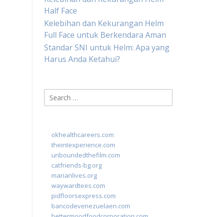
Half Face
Kelebihan dan Kekurangan Helm
Full Face untuk Berkendara Aman
Standar SNI untuk Helm: Apa yang
Harus Anda Ketahui?
Search
for:
okhealthcareers.com
theintexperience.com
unboundedthefilm.com
catfriends-bg.org
marianlives.org
waywardtees.com
pidfloorsexpress.com
bancodevenezuelaen.com
bettermoodfoodcorporation.com