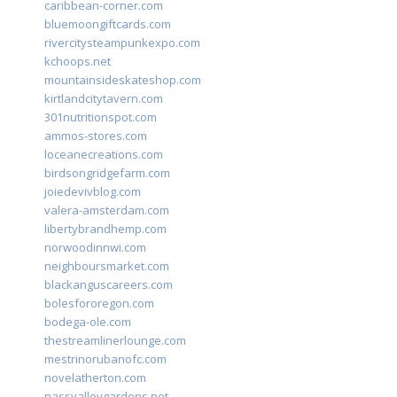
caribbean-corner.com
bluemoongiftcards.com
rivercitysteampunkexpo.com
kchoops.net
mountainsideskateshop.com
kirtlandcitytavern.com
301nutritionspot.com
ammos-stores.com
loceanecreations.com
birdsongridgefarm.com
joiedevivblog.com
valera-amsterdam.com
libertybrandhemp.com
norwoodinnwi.com
neighboursmarket.com
blackanguscareers.com
bolesfororegon.com
bodega-ole.com
thestreamlinerlounge.com
mestrinorubanofc.com
novelatherton.com
nassvalleygardens.net