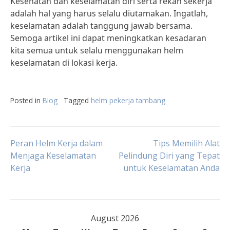
Kesehatan dan keselamatan diri serta rekan sekerja
adalah hal yang harus selalu diutamakan. Ingatlah,
keselamatan adalah tanggung jawab bersama.
Semoga artikel ini dapat meningkatkan kesadaran
kita semua untuk selalu menggunakan helm
keselamatan di lokasi kerja.
Posted in
Blog
Tagged
helm pekerja tambang
Post
Peran Helm Kerja dalam
Tips Memilih Alat
Menjaga Keselamatan
Pelindung Diri yang Tepat
Kerja
untuk Keselamatan Anda
navigation
August 2026