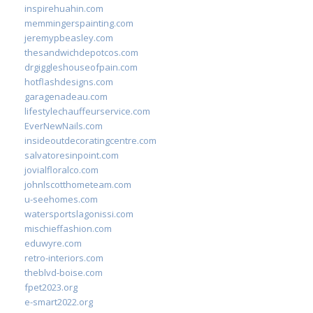
inspirehuahin.com
memmingerspainting.com
jeremypbeasley.com
thesandwichdepotcos.com
drgiggleshouseofpain.com
hotflashdesigns.com
garagenadeau.com
lifestylechauffeurservice.com
EverNewNails.com
insideoutdecoratingcentre.com
salvatoresinpoint.com
jovialfloralco.com
johnlscotthometeam.com
u-seehomes.com
watersportslagonissi.com
mischieffashion.com
eduwyre.com
retro-interiors.com
theblvd-boise.com
fpet2023.org
e-smart2022.org