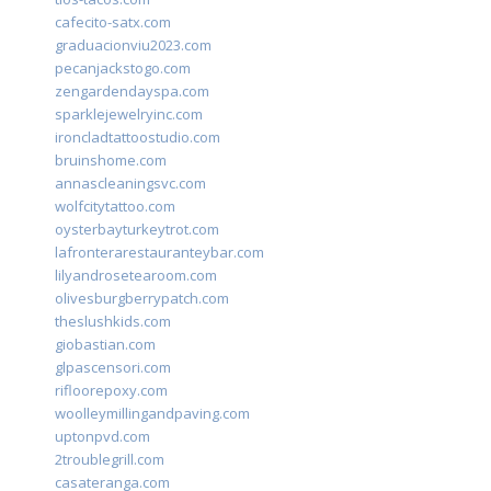
cafecito-satx.com
graduacionviu2023.com
pecanjackstogo.com
zengardendayspa.com
sparklejewelryinc.com
ironcladtattoostudio.com
bruinshome.com
annascleaningsvc.com
wolfcitytattoo.com
oysterbayturkeytrot.com
lafronterarestauranteybar.com
lilyandrosetearoom.com
olivesburgberrypatch.com
theslushkids.com
giobastian.com
glpascensori.com
rifloorepoxy.com
woolleymillingandpaving.com
uptonpvd.com
2troublegrill.com
casateranga.com