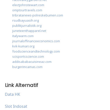
electjohnstewart.com
omptourtravels.com
tribratanews-polreskebumen.com
rsudbayuasih.org
publikjurnalistik.org
juneteenthapparel.net
italywarm.com
journaloffinanceeconomics.com
kvk-kumari.org
foodscienceandtechnology.com
scisportsscience.com
addisababacuisineaz.com
burgerimcamas.com
Link Alternatif
Data HK
Slot Indosat