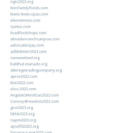
ngrc2022.org
leesfamilyfoods.com
lewis-lewis-cpas.com
eleontennis.com
cyetus.com
bradfordshops.com
almadenranchsanjose.com
advocatevijay.com
adlibilimler2023.com
naswwebed.org
balithut-manado.org
alteregotradingcompany.org
aprce2022.com
ibie2022.com
sbcc-2022.com
AngolaOilAndGas2022.com
Convoy4Freedom2022.com
grur2023.org
hkhk2023.org
napm2023.org
apsdfd2023.org
forumausape2023.com