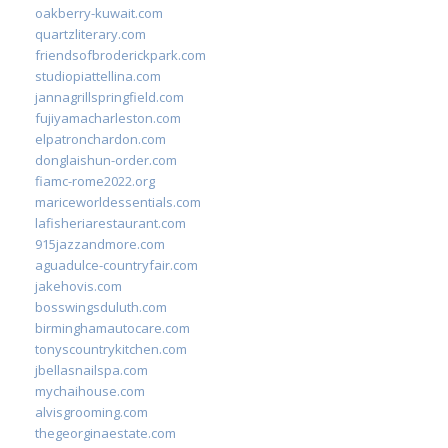
oakberry-kuwait.com
quartzliterary.com
friendsofbroderickpark.com
studiopiattellina.com
jannagrillspringfield.com
fujiyamacharleston.com
elpatronchardon.com
donglaishun-order.com
fiamc-rome2022.org
mariceworldessentials.com
lafisheriarestaurant.com
915jazzandmore.com
aguadulce-countryfair.com
jakehovis.com
bosswingsduluth.com
birminghamautocare.com
tonyscountrykitchen.com
jbellasnailspa.com
mychaihouse.com
alvisgrooming.com
thegeorginaestate.com