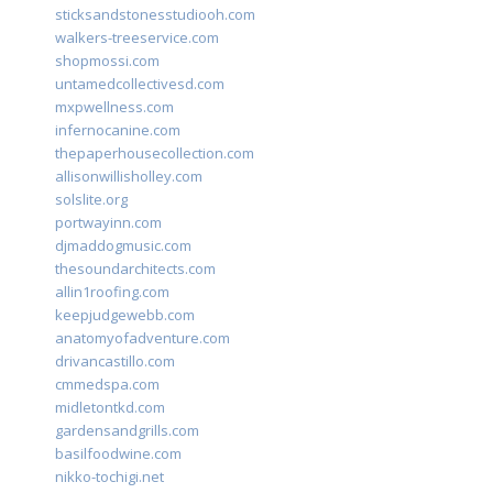
sticksandstonesstudiooh.com
walkers-treeservice.com
shopmossi.com
untamedcollectivesd.com
mxpwellness.com
infernocanine.com
thepaperhousecollection.com
allisonwillisholley.com
solslite.org
portwayinn.com
djmaddogmusic.com
thesoundarchitects.com
allin1roofing.com
keepjudgewebb.com
anatomyofadventure.com
drivancastillo.com
cmmedspa.com
midletontkd.com
gardensandgrills.com
basilfoodwine.com
nikko-tochigi.net