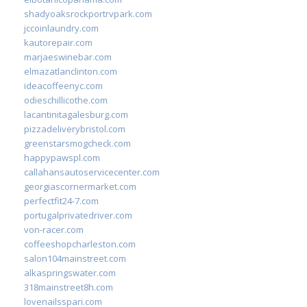
shadyoaksrockportrvpark.com
jccoinlaundry.com
kautorepair.com
marjaeswinebar.com
elmazatlanclinton.com
ideacoffeenyc.com
odieschillicothe.com
lacantinitagalesburg.com
pizzadeliverybristol.com
greenstarsmogcheck.com
happypawspl.com
callahansautoservicecenter.com
georgiascornermarket.com
perfectfit24-7.com
portugalprivatedriver.com
von-racer.com
coffeeshopcharleston.com
salon104mainstreet.com
alkaspringswater.com
318mainstreet8h.com
lovenailsspari.com