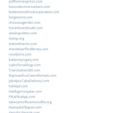
pidfloorsexpress.com
bancodevenezuelaen.com
bettermoodfoodcorporation.com
hingstonnt.com
chooseagender.com
hoverboardssale.com
alaskapolitics.com
stsmp.org
manoelneves.com
mandelaeffectlibrary.com
roselynns.com
balanceyoganj.com
salesforceblogs.com
TrainGames365.com
BaytownEvaCationRentals.com
JabalpurCakeDelivery.com
halobjd.com
intelligenceqatar.com
PikaPikaApp.com
takecareofbusinessdfw.org
HamadaOfJapan.com
VersifyLifestyle.com