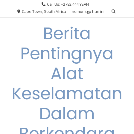
Skip
Call Us: +2782 444 YEAH
to
Cape Town, South Africa
nomor sgp hari ini
content
Berita
Pentingnya
Alat
Keselamatan
Dalam
Berkendara