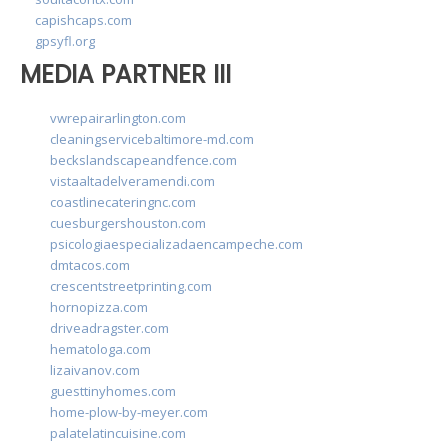
capishcaps.com
gpsyfl.org
MEDIA PARTNER III
vwrepairarlington.com
cleaningservicebaltimore-md.com
beckslandscapeandfence.com
vistaaltadelveramendi.com
coastlinecateringnc.com
cuesburgershouston.com
psicologiaespecializadaencampeche.com
dmtacos.com
crescentstreetprinting.com
hornopizza.com
driveadragster.com
hematologa.com
lizaivanov.com
guesttinyhomes.com
home-plow-by-meyer.com
palatelatincuisine.com