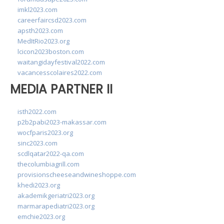
imkl2023.com
careerfaircsd2023.com
apsth2023.com
MedItRio2023.org
lcicon2023boston.com
waitangidayfestival2022.com
vacancesscolaires2022.com
MEDIA PARTNER II
isth2022.com
p2b2pabi2023-makassar.com
wocfparis2023.org
sinc2023.com
scdlqatar2022-qa.com
thecolumbiagrill.com
provisionscheeseandwineshoppe.com
khedi2023.org
akademikgeriatri2023.org
marmarapediatri2023.org
emchie2023.org