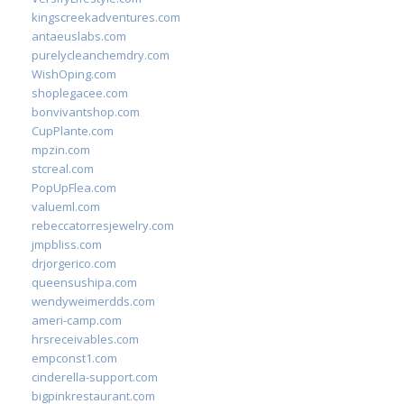
kingscreekadventures.com
antaeuslabs.com
purelycleanchemdry.com
WishOping.com
shoplegacee.com
bonvivantshop.com
CupPlante.com
mpzin.com
stcreal.com
PopUpFlea.com
valueml.com
rebeccatorresjewelry.com
jmpbliss.com
drjorgerico.com
queensushipa.com
wendyweimerdds.com
ameri-camp.com
hrsreceivables.com
empconst1.com
cinderella-support.com
bigpinkrestaurant.com