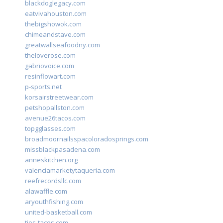
blackdoglegacy.com
eatvivahouston.com
thebigshowok.com
chimeandstave.com
greatwallseafoodny.com
theloverose.com
gabriovoice.com
resinflowart.com
p-sports.net
korsairstreetwear.com
petshopallston.com
avenue26tacos.com
topgglasses.com
broadmoornailsspacoloradosprings.com
missblackpasadena.com
anneskitchen.org
valenciamarketytaqueria.com
reefrecordsllc.com
alawaffle.com
aryouthfishing.com
united-basketball.com
tios-tacos.com