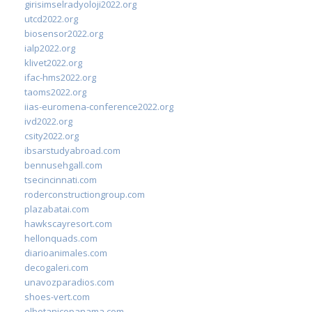
girisimselradyoloji2022.org
utcd2022.org
biosensor2022.org
ialp2022.org
klivet2022.org
ifac-hms2022.org
taoms2022.org
iias-euromena-conference2022.org
ivd2022.org
csity2022.org
ibsarstudyabroad.com
bennusehgall.com
tsecincinnati.com
roderconstructiongroup.com
plazabatai.com
hawkscayresort.com
hellonquads.com
diarioanimales.com
decogaleri.com
unavozparadios.com
shoes-vert.com
elbotanicopanama.com