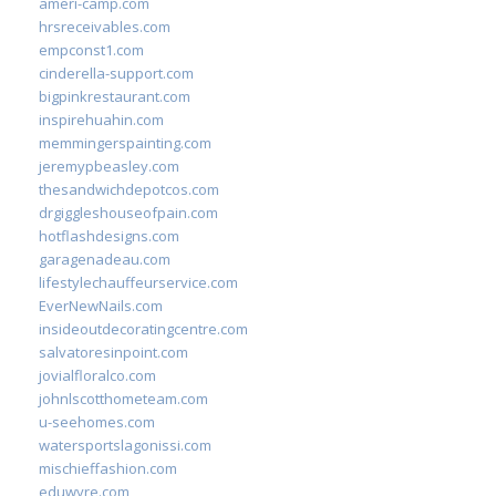
ameri-camp.com
hrsreceivables.com
empconst1.com
cinderella-support.com
bigpinkrestaurant.com
inspirehuahin.com
memmingerspainting.com
jeremypbeasley.com
thesandwichdepotcos.com
drgiggleshouseofpain.com
hotflashdesigns.com
garagenadeau.com
lifestylechauffeurservice.com
EverNewNails.com
insideoutdecoratingcentre.com
salvatoresinpoint.com
jovialfloralco.com
johnlscotthometeam.com
u-seehomes.com
watersportslagonissi.com
mischieffashion.com
eduwyre.com