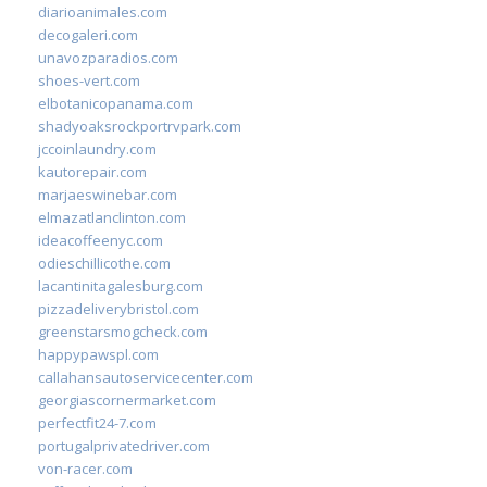
diarioanimales.com
decogaleri.com
unavozparadios.com
shoes-vert.com
elbotanicopanama.com
shadyoaksrockportrvpark.com
jccoinlaundry.com
kautorepair.com
marjaeswinebar.com
elmazatlanclinton.com
ideacoffeenyc.com
odieschillicothe.com
lacantinitagalesburg.com
pizzadeliverybristol.com
greenstarsmogcheck.com
happypawspl.com
callahansautoservicecenter.com
georgiascornermarket.com
perfectfit24-7.com
portugalprivatedriver.com
von-racer.com