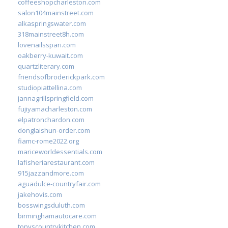
coffeeshopcharleston.com
salon104mainstreet.com
alkaspringswater.com
318mainstreet8h.com
lovenailsspari.com
oakberry-kuwait.com
quartzliterary.com
friendsofbroderickpark.com
studiopiattellina.com
jannagrillspringfield.com
fujiyamacharleston.com
elpatronchardon.com
donglaishun-order.com
fiamc-rome2022.org
mariceworldessentials.com
lafisheriarestaurant.com
915jazzandmore.com
aguadulce-countryfair.com
jakehovis.com
bosswingsduluth.com
birminghamautocare.com
tonyscountrykitchen.com