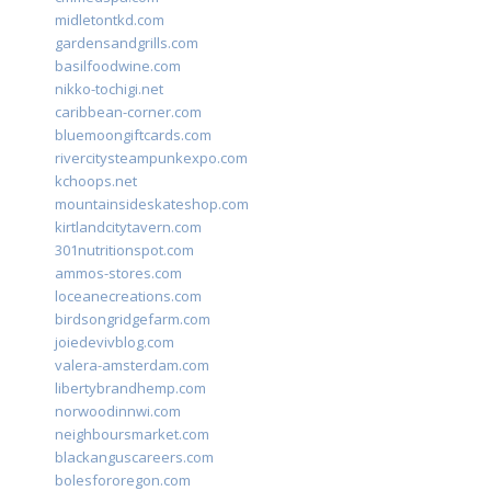
midletontkd.com
gardensandgrills.com
basilfoodwine.com
nikko-tochigi.net
caribbean-corner.com
bluemoongiftcards.com
rivercitysteampunkexpo.com
kchoops.net
mountainsideskateshop.com
kirtlandcitytavern.com
301nutritionspot.com
ammos-stores.com
loceanecreations.com
birdsongridgefarm.com
joiedevivblog.com
valera-amsterdam.com
libertybrandhemp.com
norwoodinnwi.com
neighboursmarket.com
blackanguscareers.com
bolesfororegon.com