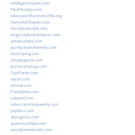
intelligenceqatar.com
PikaPikaApp.com
takecareofbusinessdfw.org
HamadaOfJapan.com
VersifyLifestyle.com
kingscreekadventures.com
antaeuslabs.com
purelycleanchemdry.com
WishOping.com
shoplegacee.com
bonvivantshop.com
CupPlante.com
mpzin.com
stcreal.com
PopUpFlea.com
valueml.com
rebeccatorresjewelry.com
jmpbliss.com
drjorgerico.com
queensushipa.com
wendyweimerdds.com