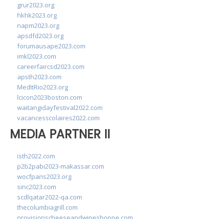
grur2023.org
hkhk2023.org
napm2023.org
apsdfd2023.org
forumausape2023.com
imkl2023.com
careerfaircsd2023.com
apsth2023.com
MedItRio2023.org
lcicon2023boston.com
waitangidayfestival2022.com
vacancesscolaires2022.com
MEDIA PARTNER II
isth2022.com
p2b2pabi2023-makassar.com
wocfparis2023.org
sinc2023.com
scdlqatar2022-qa.com
thecolumbiagrill.com
provisionscheeseandwineshoppe.com