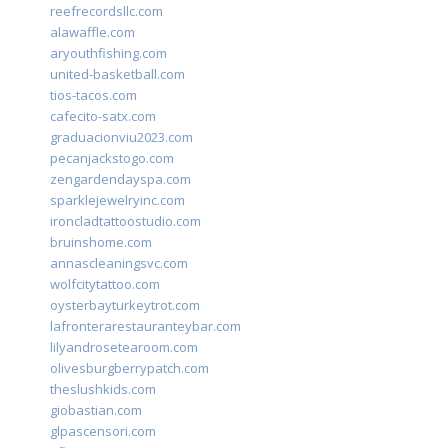
reefrecordsllc.com
alawaffle.com
aryouthfishing.com
united-basketball.com
tios-tacos.com
cafecito-satx.com
graduacionviu2023.com
pecanjackstogo.com
zengardendayspa.com
sparklejewelryinc.com
ironcladtattoostudio.com
bruinshome.com
annascleaningsvc.com
wolfcitytattoo.com
oysterbayturkeytrot.com
lafronterarestauranteybar.com
lilyandrosetearoom.com
olivesburgberrypatch.com
theslushkids.com
giobastian.com
glpascensori.com