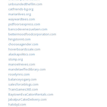
unboundedthefilm.com
catfriends-bg.org
marianlives.org
waywardtees.com
pidfloorsexpress.com
bancodevenezuelaen.com
bettermoodfoodcorporation.com
hingstonnt.com
chooseagender.com
hoverboardssale.com
alaskapolitics.com
stsmp.org
manoelneves.com
mandelaeffectlibrary.com
roselynns.com
balanceyoganj.com
salesforceblogs.com
TrainGames365.com
BaytownEvaCationRentals.com
JabalpurCakeDelivery.com
halobjd.com