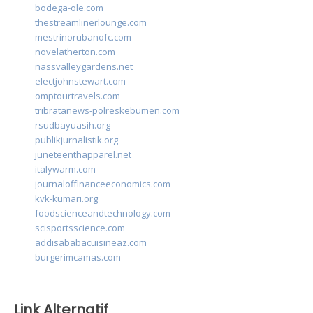
bodega-ole.com
thestreamlinerlounge.com
mestrinorubanofc.com
novelatherton.com
nassvalleygardens.net
electjohnstewart.com
omptourtravels.com
tribratanews-polreskebumen.com
rsudbayuasih.org
publikjurnalistik.org
juneteenthapparel.net
italywarm.com
journaloffinanceeconomics.com
kvk-kumari.org
foodscienceandtechnology.com
scisportsscience.com
addisababacuisineaz.com
burgerimcamas.com
Link Alternatif