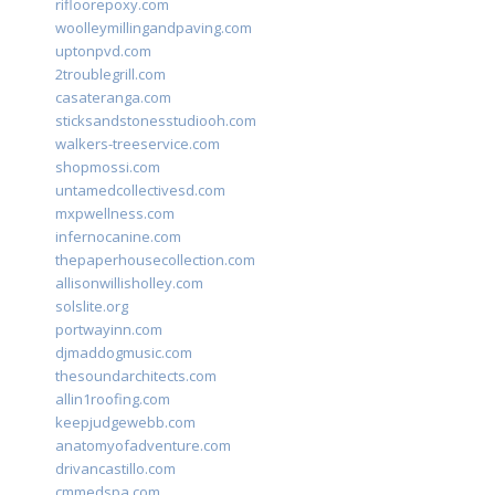
rifloorepoxy.com
woolleymillingandpaving.com
uptonpvd.com
2troublegrill.com
casateranga.com
sticksandstonesstudiooh.com
walkers-treeservice.com
shopmossi.com
untamedcollectivesd.com
mxpwellness.com
infernocanine.com
thepaperhousecollection.com
allisonwillisholley.com
solslite.org
portwayinn.com
djmaddogmusic.com
thesoundarchitects.com
allin1roofing.com
keepjudgewebb.com
anatomyofadventure.com
drivancastillo.com
cmmedspa.com