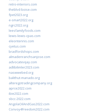
retro-interiors.com
theblvd-boise.com
fpet2023.org
e-smart2022.org
ngrc2022.org
leesfamilyfoods.com
lewis-lewis-cpas.com
eleontennis.com
cyetus.com
bradfordshops.com
almadenranchsanjose.com
advocatevijay.com
adlibilimler2023.com
naswwebed.org
balithut-manado.org
alteregotradingcompany.org
aprce2022.com
ibie2022.com
sbcc-2022.com
AngolaOilAndGas2022.com
Convoy4Freedom2022.com