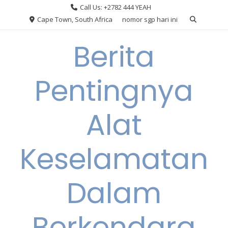
Skip
Call Us: +2782 444 YEAH
to
Cape Town, South Africa
nomor sgp hari ini
content
Berita
Pentingnya
Alat
Keselamatan
Dalam
Berkendara