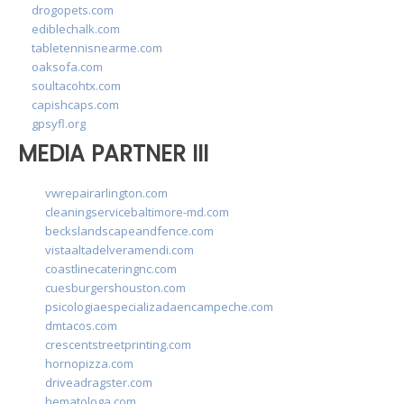
drogopets.com
ediblechalk.com
tabletennisnearme.com
oaksofa.com
soultacohtx.com
capishcaps.com
gpsyfl.org
MEDIA PARTNER III
vwrepairarlington.com
cleaningservicebaltimore-md.com
beckslandscapeandfence.com
vistaaltadelveramendi.com
coastlinecateringnc.com
cuesburgershouston.com
psicologiaespecializadaencampeche.com
dmtacos.com
crescentstreetprinting.com
hornopizza.com
driveadragster.com
hematologa.com