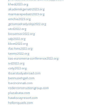
khedi2023.org
akademikgeriatri2023.org
marmarapediatri2023.org
emchie2023.org
girisimselradyoloji2022.org
utcd2022.org
biosensor2022.org
ialp2022.org
klivet2022.org
ifac-hms2022.org
taoms2022.org
iias-euromena-conference2022.org
ivd2022.org
csity2022.org
ibsarstudyabroad.com
bennusehgall.com
tsecincinnati.com
roderconstructiongroup.com
plazabatai.com
hawkscayresort.com
hellonquads.com