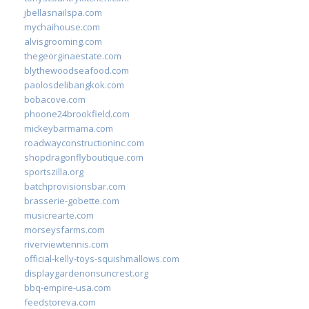
jbellasnailspa.com
mychaihouse.com
alvisgrooming.com
thegeorginaestate.com
blythewoodseafood.com
paolosdelibangkok.com
bobacove.com
phoone24brookfield.com
mickeybarmama.com
roadwayconstructioninc.com
shopdragonflyboutique.com
sportszilla.org
batchprovisionsbar.com
brasserie-gobette.com
musicrearte.com
morseysfarms.com
riverviewtennis.com
official-kelly-toys-squishmallows.com
displaygardenonsuncrest.org
bbq-empire-usa.com
feedstoreva.com