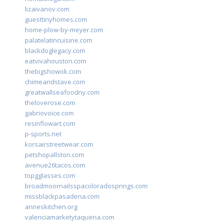
lizaivanov.com
guesttinyhomes.com
home-plow-by-meyer.com
palatelatincuisine.com
blackdoglegacy.com
eatvivahouston.com
thebigshowok.com
chimeandstave.com
greatwallseafoodny.com
theloverose.com
gabriovoice.com
resinflowart.com
p-sports.net
korsairstreetwear.com
petshopallston.com
avenue26tacos.com
topgglasses.com
broadmoornailsspacoloradosprings.com
missblackpasadena.com
anneskitchen.org
valenciamarketytaqueria.com