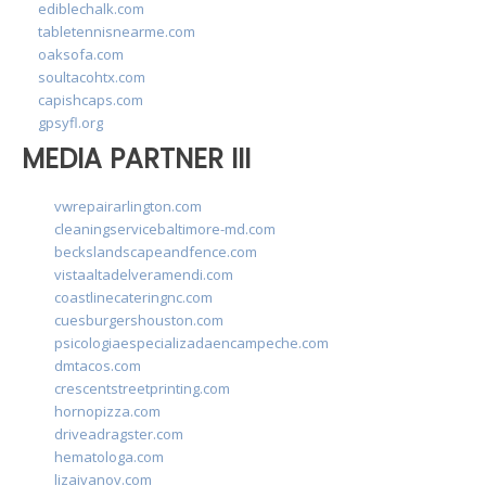
ediblechalk.com
tabletennisnearme.com
oaksofa.com
soultacohtx.com
capishcaps.com
gpsyfl.org
MEDIA PARTNER III
vwrepairarlington.com
cleaningservicebaltimore-md.com
beckslandscapeandfence.com
vistaaltadelveramendi.com
coastlinecateringnc.com
cuesburgershouston.com
psicologiaespecializadaencampeche.com
dmtacos.com
crescentstreetprinting.com
hornopizza.com
driveadragster.com
hematologa.com
lizaivanov.com