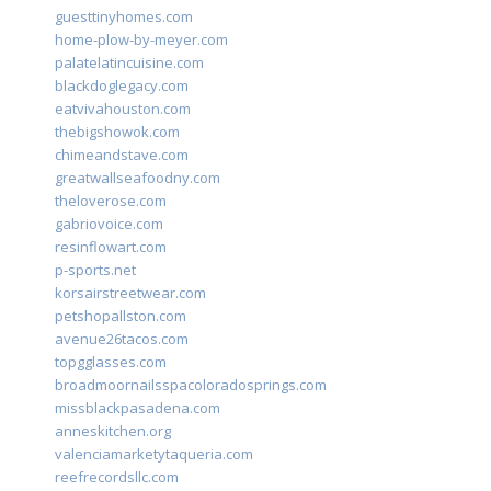
guesttinyhomes.com
home-plow-by-meyer.com
palatelatincuisine.com
blackdoglegacy.com
eatvivahouston.com
thebigshowok.com
chimeandstave.com
greatwallseafoodny.com
theloverose.com
gabriovoice.com
resinflowart.com
p-sports.net
korsairstreetwear.com
petshopallston.com
avenue26tacos.com
topgglasses.com
broadmoornailsspacoloradosprings.com
missblackpasadena.com
anneskitchen.org
valenciamarketytaqueria.com
reefrecordsllc.com