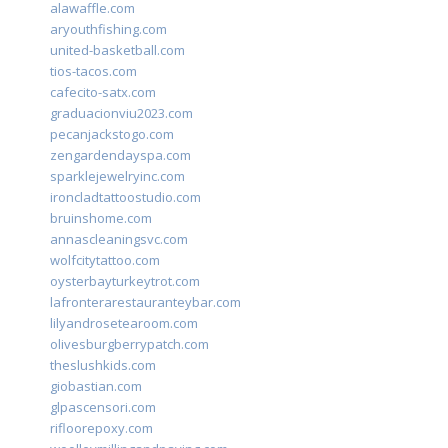
alawaffle.com
aryouthfishing.com
united-basketball.com
tios-tacos.com
cafecito-satx.com
graduacionviu2023.com
pecanjackstogo.com
zengardendayspa.com
sparklejewelryinc.com
ironcladtattoostudio.com
bruinshome.com
annascleaningsvc.com
wolfcitytattoo.com
oysterbayturkeytrot.com
lafronterarestauranteybar.com
lilyandrosetearoom.com
olivesburgberrypatch.com
theslushkids.com
giobastian.com
glpascensori.com
rifloorepoxy.com