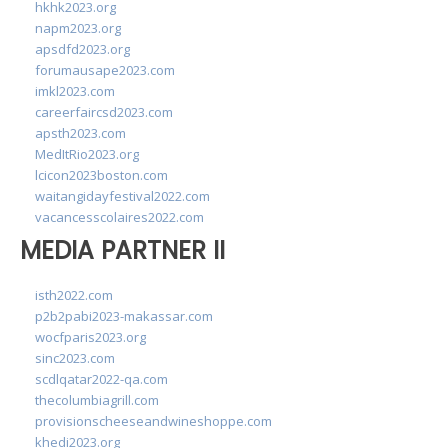
hkhk2023.org
napm2023.org
apsdfd2023.org
forumausape2023.com
imkl2023.com
careerfaircsd2023.com
apsth2023.com
MedItRio2023.org
lcicon2023boston.com
waitangidayfestival2022.com
vacancesscolaires2022.com
MEDIA PARTNER II
isth2022.com
p2b2pabi2023-makassar.com
wocfparis2023.org
sinc2023.com
scdlqatar2022-qa.com
thecolumbiagrill.com
provisionscheeseandwineshoppe.com
khedi2023.org