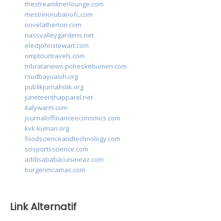
thestreamlinerlounge.com
mestrinorubanofc.com
novelatherton.com
nassvalleygardens.net
electjohnstewart.com
omptourtravels.com
tribratanews-polreskebumen.com
rsudbayuasih.org
publikjurnalistik.org
juneteenthapparel.net
italywarm.com
journaloffinanceeconomics.com
kvk-kumari.org
foodscienceandtechnology.com
scisportsscience.com
addisababacuisineaz.com
burgerimcamas.com
Link Alternatif