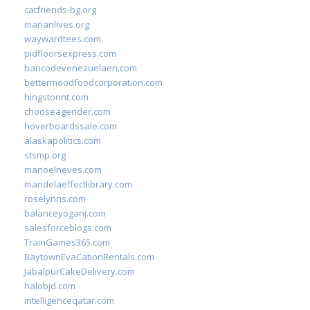
catfriends-bg.org
marianlives.org
waywardtees.com
pidfloorsexpress.com
bancodevenezuelaen.com
bettermoodfoodcorporation.com
hingstonnt.com
chooseagender.com
hoverboardssale.com
alaskapolitics.com
stsmp.org
manoelneves.com
mandelaeffectlibrary.com
roselynns.com
balanceyoganj.com
salesforceblogs.com
TrainGames365.com
BaytownEvaCationRentals.com
JabalpurCakeDelivery.com
halobjd.com
intelligenceqatar.com