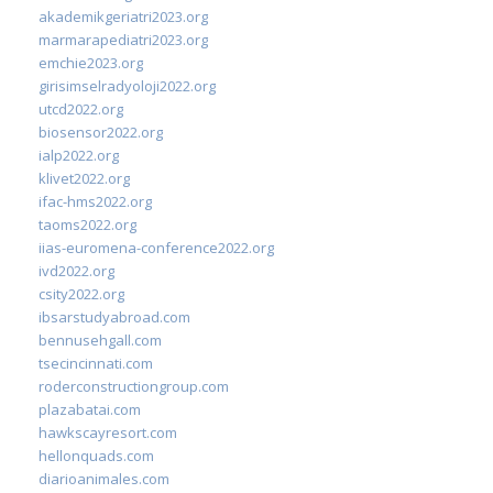
akademikgeriatri2023.org
marmarapediatri2023.org
emchie2023.org
girisimselradyoloji2022.org
utcd2022.org
biosensor2022.org
ialp2022.org
klivet2022.org
ifac-hms2022.org
taoms2022.org
iias-euromena-conference2022.org
ivd2022.org
csity2022.org
ibsarstudyabroad.com
bennusehgall.com
tsecincinnati.com
roderconstructiongroup.com
plazabatai.com
hawkscayresort.com
hellonquads.com
diarioanimales.com