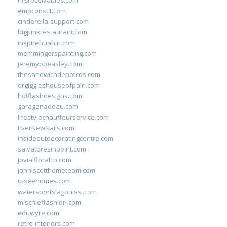
hrsreceivables.com
empconst1.com
cinderella-support.com
bigpinkrestaurant.com
inspirehuahin.com
memmingerspainting.com
jeremypbeasley.com
thesandwichdepotcos.com
drgiggleshouseofpain.com
hotflashdesigns.com
garagenadeau.com
lifestylechauffeurservice.com
EverNewNails.com
insideoutdecoratingcentre.com
salvatoresinpoint.com
jovialfloralco.com
johnlscotthometeam.com
u-seehomes.com
watersportslagonissi.com
mischieffashion.com
eduwyre.com
retro-interiors.com