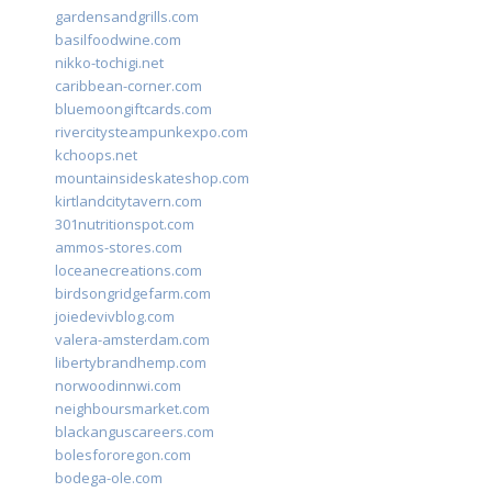
gardensandgrills.com
basilfoodwine.com
nikko-tochigi.net
caribbean-corner.com
bluemoongiftcards.com
rivercitysteampunkexpo.com
kchoops.net
mountainsideskateshop.com
kirtlandcitytavern.com
301nutritionspot.com
ammos-stores.com
loceanecreations.com
birdsongridgefarm.com
joiedevivblog.com
valera-amsterdam.com
libertybrandhemp.com
norwoodinnwi.com
neighboursmarket.com
blackanguscareers.com
bolesfororegon.com
bodega-ole.com