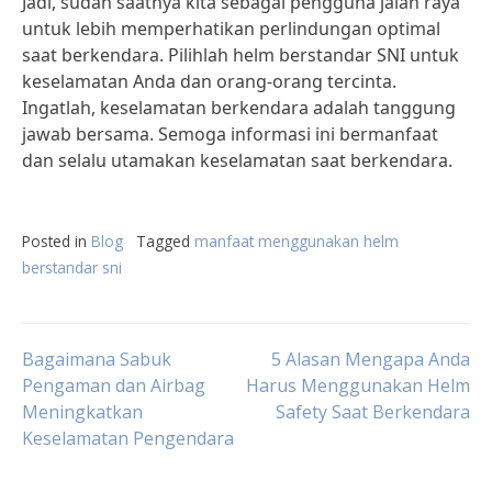
Jadi, sudah saatnya kita sebagai pengguna jalan raya
untuk lebih memperhatikan perlindungan optimal
saat berkendara. Pilihlah helm berstandar SNI untuk
keselamatan Anda dan orang-orang tercinta.
Ingatlah, keselamatan berkendara adalah tanggung
jawab bersama. Semoga informasi ini bermanfaat
dan selalu utamakan keselamatan saat berkendara.
Posted in
Blog
Tagged
manfaat menggunakan helm
berstandar sni
Post
Bagaimana Sabuk
5 Alasan Mengapa Anda
Pengaman dan Airbag
Harus Menggunakan Helm
Meningkatkan
Safety Saat Berkendara
navigation
Keselamatan Pengendara