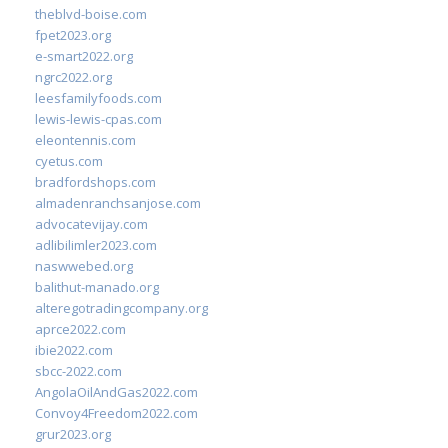
theblvd-boise.com
fpet2023.org
e-smart2022.org
ngrc2022.org
leesfamilyfoods.com
lewis-lewis-cpas.com
eleontennis.com
cyetus.com
bradfordshops.com
almadenranchsanjose.com
advocatevijay.com
adlibilimler2023.com
naswwebed.org
balithut-manado.org
alteregotradingcompany.org
aprce2022.com
ibie2022.com
sbcc-2022.com
AngolaOilAndGas2022.com
Convoy4Freedom2022.com
grur2023.org