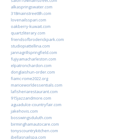
salon104mainstreet.com
alkaspringswater.com
318mainstreet8h.com
lovenailsspari.com
oakberry-kuwait.com
quartzliterary.com
friendsofbroderickpark.com
studiopiattellina.com
jannagrillspringfield.com
fujiyamacharleston.com
elpatronchardon.com
donglaishun-order.com
fiamc-rome2022.org
mariceworldessentials.com
lafisheriarestaurant.com
915jazzandmore.com
aguadulce-countryfair.com
jakehovis.com
bosswingsduluth.com
birminghamautocare.com
tonyscountrykitchen.com
jbellasnailspa.com