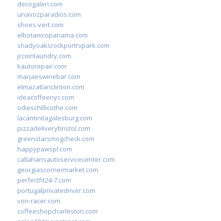
decogaleri.com
unavozparadios.com
shoes-vert.com
elbotanicopanama.com
shadyoaksrockportrvpark.com
jccoinlaundry.com
kautorepair.com
marjaeswinebar.com
elmazatlanclinton.com
ideacoffeenyc.com
odieschillicothe.com
lacantinitagalesburg.com
pizzadeliverybristol.com
greenstarsmogcheck.com
happypawspl.com
callahansautoservicecenter.com
georgiascornermarket.com
perfectfit24-7.com
portugalprivatedriver.com
von-racer.com
coffeeshopcharleston.com