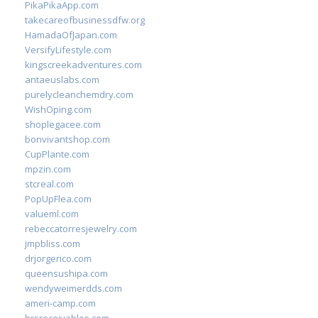
PikaPikaApp.com
takecareofbusinessdfw.org
HamadaOfJapan.com
VersifyLifestyle.com
kingscreekadventures.com
antaeuslabs.com
purelycleanchemdry.com
WishOping.com
shoplegacee.com
bonvivantshop.com
CupPlante.com
mpzin.com
stcreal.com
PopUpFlea.com
valueml.com
rebeccatorresjewelry.com
jmpbliss.com
drjorgerico.com
queensushipa.com
wendyweimerdds.com
ameri-camp.com