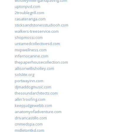
woolleymillingandpaving.com
uptonpvd.com
2troublegrill.com
casateranga.com
sticksandstonesstudiooh.com
walkers-treeservice.com
shopmossi.com
untamedcollectivesd.com
mxpwellness.com
infernocanine.com
thepaperhousecollection.com
allisonwillisholley.com
solslite.org
portwayinn.com
djmaddogmusic.com
thesoundarchitects.com
allin1roofing.com
keepjudgewebb.com
anatomyofadventure.com
drivancastillo.com
cmmedspa.com
midletontkd.com