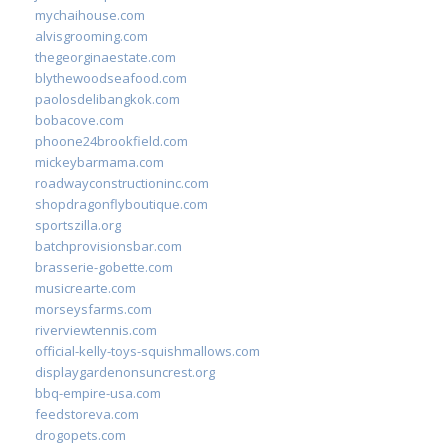
mychaihouse.com
alvisgrooming.com
thegeorginaestate.com
blythewoodseafood.com
paolosdelibangkok.com
bobacove.com
phoone24brookfield.com
mickeybarmama.com
roadwayconstructioninc.com
shopdragonflyboutique.com
sportszilla.org
batchprovisionsbar.com
brasserie-gobette.com
musicrearte.com
morseysfarms.com
riverviewtennis.com
official-kelly-toys-squishmallows.com
displaygardenonsuncrest.org
bbq-empire-usa.com
feedstoreva.com
drogopets.com