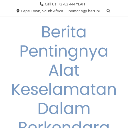
Skip
Call Us: +2782 444 YEAH
to
Cape Town, South Africa
nomor sgp hari ini
content
Berita
Pentingnya
Alat
Keselamatan
Dalam
Berkendara