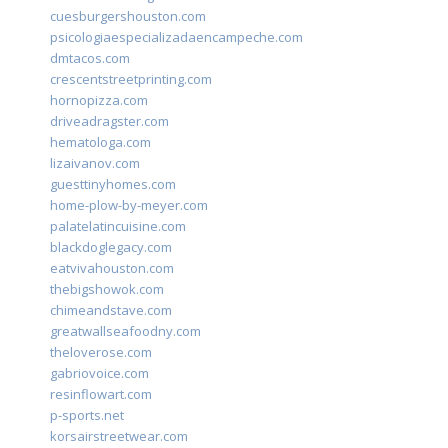
cuesburgershouston.com
psicologiaespecializadaencampeche.com
dmtacos.com
crescentstreetprinting.com
hornopizza.com
driveadragster.com
hematologa.com
lizaivanov.com
guesttinyhomes.com
home-plow-by-meyer.com
palatelatincuisine.com
blackdoglegacy.com
eatvivahouston.com
thebigshowok.com
chimeandstave.com
greatwallseafoodny.com
theloverose.com
gabriovoice.com
resinflowart.com
p-sports.net
korsairstreetwear.com