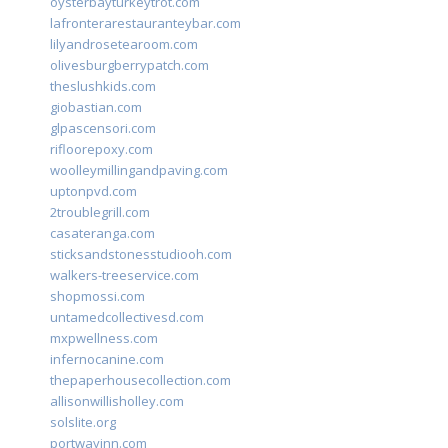
oysterbayturkeytrot.com
lafronterarestauranteybar.com
lilyandrosetearoom.com
olivesburgberrypatch.com
theslushkids.com
giobastian.com
glpascensori.com
rifloorepoxy.com
woolleymillingandpaving.com
uptonpvd.com
2troublegrill.com
casateranga.com
sticksandstonesstudiooh.com
walkers-treeservice.com
shopmossi.com
untamedcollectivesd.com
mxpwellness.com
infernocanine.com
thepaperhousecollection.com
allisonwillisholley.com
solslite.org
portwayinn.com