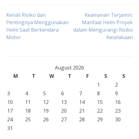
Post
Kenali Risiko dan
Keamanan Terjamin:
Pentingnya Menggunakan
Manfaat Helm Proyek
Helm Saat Berkendara
dalam Mengurangi Risiko
navigation
Motor
Kecelakaan
August 2026
M
T
W
T
F
S
S
1
2
3
4
5
6
7
8
9
10
11
12
13
14
15
16
17
18
19
20
21
22
23
24
25
26
27
28
29
30
31