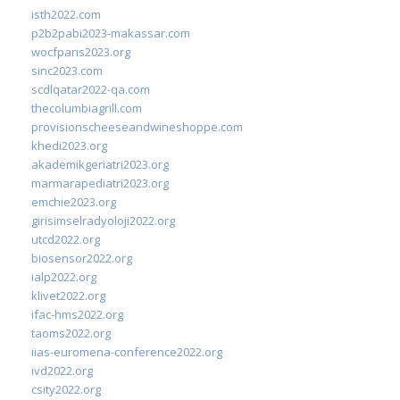
isth2022.com
p2b2pabi2023-makassar.com
wocfparis2023.org
sinc2023.com
scdlqatar2022-qa.com
thecolumbiagrill.com
provisionscheeseandwineshoppe.com
khedi2023.org
akademikgeriatri2023.org
marmarapediatri2023.org
emchie2023.org
girisimselradyoloji2022.org
utcd2022.org
biosensor2022.org
ialp2022.org
klivet2022.org
ifac-hms2022.org
taoms2022.org
iias-euromena-conference2022.org
ivd2022.org
csity2022.org