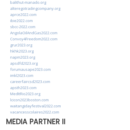
balithut-manado.org
alteregotradingcompany.org
aprce2022.com
ibie2022.com
sbcc-2022.com
AngolaOilAndGas2022.com
Convoy4Freedom2022.com
grur2023.org
hkhk2023.org
napm2023.org
apsdfd2023.org
forumausape2023.com
imkl2023.com
careerfaircsd2023.com
apsth2023.com
MedItRio2023.org
lcicon2023boston.com
waitangidayfestival2022.com
vacancesscolaires2022.com
MEDIA PARTNER II