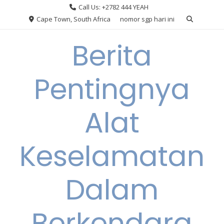
Skip
Call Us: +2782 444 YEAH
to
Cape Town, South Africa
nomor sgp hari ini
content
Berita
Pentingnya
Alat
Keselamatan
Dalam
Berkendara