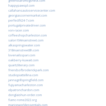
greenstarsmogcheck.com
happypawspl.com
callahansautoservicecenter.com
georgiascornermarket.com
perfectfit24-7.com
portugalprivatedriver.com
von-racer.com
coffeeshopcharleston.com
salon104mainstreet.com
alkaspringswater.com
318mainstreet8h.com
lovenailsspari.com
oakberry-kuwait.com
quartzliterary.com
friendsofbroderickpark.com
studiopiattellina.com
jannagrillspringfield.com
fujiyamacharleston.com
elpatronchardon.com
donglaishun-order.com
fiamc-rome2022.org
mariceworldessentials.com