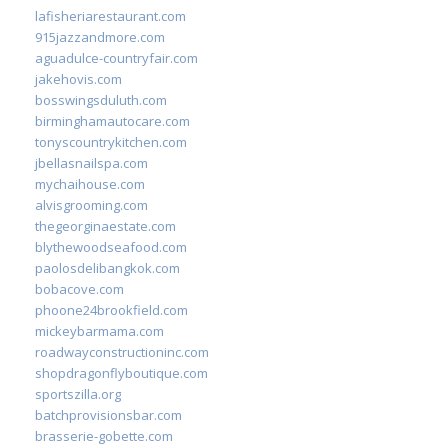
lafisheriarestaurant.com
915jazzandmore.com
aguadulce-countryfair.com
jakehovis.com
bosswingsduluth.com
birminghamautocare.com
tonyscountrykitchen.com
jbellasnailspa.com
mychaihouse.com
alvisgrooming.com
thegeorginaestate.com
blythewoodseafood.com
paolosdelibangkok.com
bobacove.com
phoone24brookfield.com
mickeybarmama.com
roadwayconstructioninc.com
shopdragonflyboutique.com
sportszilla.org
batchprovisionsbar.com
brasserie-gobette.com