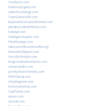
roselynns.com
balanceyoganj.com
salesforceblogs.com
TrainGames365.com
BaytownEvaCationRentals.com
JabalpurCakeDelivery.com
halobjd.com
intelligenceqatar.com
PikaPikaApp.com
takecareofbusinessdfw.org
HamadaOfJapan.com
VersifyLifestyle.com
kingscreekadventures.com
antaeuslabs.com
purelycleanchemdry.com
WishOping.com
shoplegacee.com
bonvivantshop.com
CupPlante.com
mpzin.com
stcreal.com