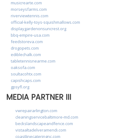
musicrearte.com
morseysfarms.com
riverviewtennis.com
official-kelly-toys-squishmallows.com
displaygardenonsuncrest.org
bbq-empire-usa.com
feedstoreva.com
drogopets.com
ediblechalk.com
tabletennisnearme.com
oaksofa.com
soultacohtx.com
capishcaps.com
gpsyfl.org
MEDIA PARTNER III
vwrepairarlington.com
cleaningservicebaltimore-md.com
beckslandscapeandfence.com
vistaaltadelveramendi.com
coastlinecateringnc.com