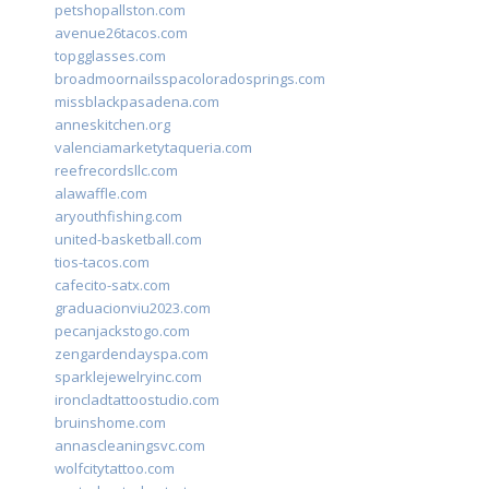
petshopallston.com
avenue26tacos.com
topgglasses.com
broadmoornailsspacoloradosprings.com
missblackpasadena.com
anneskitchen.org
valenciamarketytaqueria.com
reefrecordsllc.com
alawaffle.com
aryouthfishing.com
united-basketball.com
tios-tacos.com
cafecito-satx.com
graduacionviu2023.com
pecanjackstogo.com
zengardendayspa.com
sparklejewelryinc.com
ironcladtattoostudio.com
bruinshome.com
annascleaningsvc.com
wolfcitytattoo.com