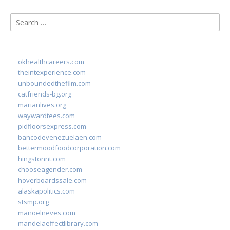
Search
for:
okhealthcareers.com
theintexperience.com
unboundedthefilm.com
catfriends-bg.org
marianlives.org
waywardtees.com
pidfloorsexpress.com
bancodevenezuelaen.com
bettermoodfoodcorporation.com
hingstonnt.com
chooseagender.com
hoverboardssale.com
alaskapolitics.com
stsmp.org
manoelneves.com
mandelaeffectlibrary.com