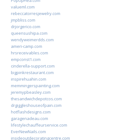
PopUpFlea.com
valueml.com
rebeccatorresjewelry.com
jmpbliss.com
drjorgerico.com
queensushipa.com
wendyweimerdds.com
ameri-camp.com
hrsreceivables.com
empconst1.com
cinderella-support.com
bigpinkrestaurant.com
inspirehuahin.com
memmingerspainting.com
jeremypbeasley.com
thesandwichdepotcos.com
drgiggleshouseofpain.com
hotflashdesigns.com
garagenadeau.com
lifestylechauffeurservice.com
EverNewNails.com
insideoutdecoratingcentre.com