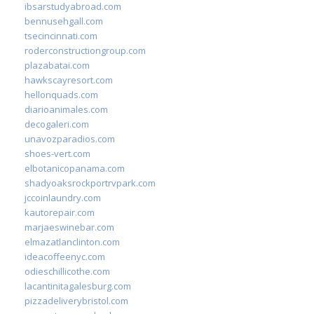
ibsarstudyabroad.com
bennusehgall.com
tsecincinnati.com
roderconstructiongroup.com
plazabatai.com
hawkscayresort.com
hellonquads.com
diarioanimales.com
decogaleri.com
unavozparadios.com
shoes-vert.com
elbotanicopanama.com
shadyoaksrockportrvpark.com
jccoinlaundry.com
kautorepair.com
marjaeswinebar.com
elmazatlanclinton.com
ideacoffeenyc.com
odieschillicothe.com
lacantinitagalesburg.com
pizzadeliverybristol.com