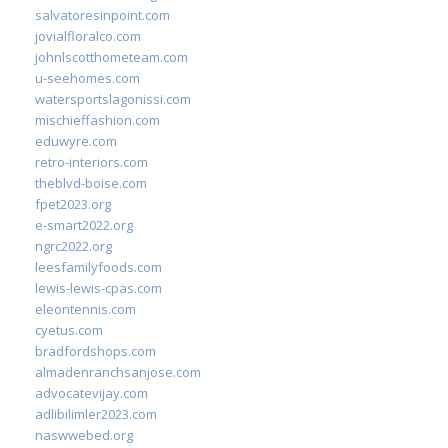
salvatoresinpoint.com
jovialfloralco.com
johnlscotthometeam.com
u-seehomes.com
watersportslagonissi.com
mischieffashion.com
eduwyre.com
retro-interiors.com
theblvd-boise.com
fpet2023.org
e-smart2022.org
ngrc2022.org
leesfamilyfoods.com
lewis-lewis-cpas.com
eleontennis.com
cyetus.com
bradfordshops.com
almadenranchsanjose.com
advocatevijay.com
adlibilimler2023.com
naswwebed.org