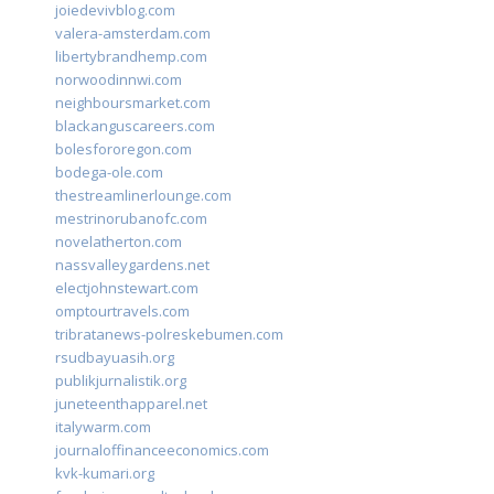
joiedevivblog.com
valera-amsterdam.com
libertybrandhemp.com
norwoodinnwi.com
neighboursmarket.com
blackanguscareers.com
bolesfororegon.com
bodega-ole.com
thestreamlinerlounge.com
mestrinorubanofc.com
novelatherton.com
nassvalleygardens.net
electjohnstewart.com
omptourtravels.com
tribratanews-polreskebumen.com
rsudbayuasih.org
publikjurnalistik.org
juneteenthapparel.net
italywarm.com
journaloffinanceeconomics.com
kvk-kumari.org