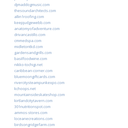
djmaddogmusic.com
thesoundarchitects.com
allin1roofing.com
keepjudgewebb.com
anatomyofadventure.com
drivancastillo.com
cmmedspa.com
midletontkd.com
gardensandgrills.com
basilfoodwine.com
nikko-tochigi.net
caribbean-corner.com
bluemoongiftcards.com
rivercitysteampunkexpo.com
kchoops.net
mountainsideskateshop.com
kirtlandcitytavern.com
301nutritionspot.com
ammos-stores.com
loceanecreations.com
birdsongridgefarm.com