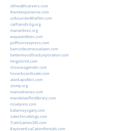
okhealthcareers.com
theintexperience.com
unboundedthefilm.com
catfriends-bg.org
marianlives.org
waywardtees.com
pidfloorsexpress.com
bancodevenezuelaen.com
bettermoodfoodcorporation.com
hingstonnt.com
chooseagender.com
hoverboardssale.com
alaskapolitics.com
stsmp.org
manoelneves.com
mandelaeffectlibrary.com
roselynns.com
balanceyoganj.com
salesforceblogs.com
TrainGames365.com
BaytownEvaCationRentals.com