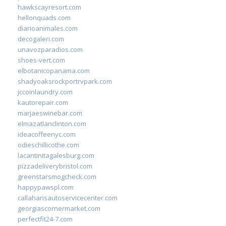
hawkscayresort.com
hellonquads.com
diarioanimales.com
decogaleri.com
unavozparadios.com
shoes-vert.com
elbotanicopanama.com
shadyoaksrockportrvpark.com
jccoinlaundry.com
kautorepair.com
marjaeswinebar.com
elmazatlanclinton.com
ideacoffeenyc.com
odieschillicothe.com
lacantinitagalesburg.com
pizzadeliverybristol.com
greenstarsmogcheck.com
happypawspl.com
callahansautoservicecenter.com
georgiascornermarket.com
perfectfit24-7.com