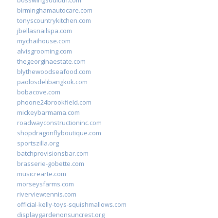
birminghamautocare.com
tonyscountrykitchen.com
jbellasnailspa.com
mychaihouse.com
alvisgrooming.com
thegeorginaestate.com
blythewoodseafood.com
paolosdelibangkok.com
bobacove.com
phoone24brookfield.com
mickeybarmama.com
roadwayconstructioninc.com
shopdragonflyboutique.com
sportszilla.org
batchprovisionsbar.com
brasserie-gobette.com
musicrearte.com
morseysfarms.com
riverviewtennis.com
official-kelly-toys-squishmallows.com
displaygardenonsuncrest.org