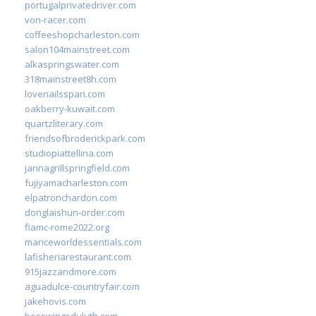
portugalprivatedriver.com
von-racer.com
coffeeshopcharleston.com
salon104mainstreet.com
alkaspringswater.com
318mainstreet8h.com
lovenailsspari.com
oakberry-kuwait.com
quartzliterary.com
friendsofbroderickpark.com
studiopiattellina.com
jannagrillspringfield.com
fujiyamacharleston.com
elpatronchardon.com
donglaishun-order.com
fiamc-rome2022.org
mariceworldessentials.com
lafisheriarestaurant.com
915jazzandmore.com
aguadulce-countryfair.com
jakehovis.com
bosswingsduluth.com