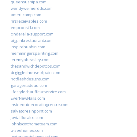
queensushipa.com
wendyweimerdds.com
ameri-camp.com
hrsreceivables.com
empconst1.com
cinderella-support.com
bigpinkrestaurant.com
inspirehuahin.com
memmingerspainting.com
jeremypbeasley.com
thesandwichdepotcos.com
drgiggleshouseofpain.com
hotflashdesigns.com
garagenadeau.com
lifestylechauffeurservice.com
EverNewNails.com
insideoutdecoratingcentre.com
salvatoresinpoint.com
jovialfloralco.com
johnlscotthometeam.com
u-seehomes.com
watersportslagonissi.com