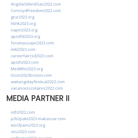
AngolaOilAndGas2022.com
Convoy4Freedom2022.com
grur2023.org
hkhk2023.org
napm2023.org
apsdfd2023.org
forumausape2023.com
imkl2023.com
careerfaircsd2023.com
apsth2023.com
MedItRio2023.org
lcicon2023boston.com
waitangidayfestival2022.com
vacancesscolaires2022.com
MEDIA PARTNER II
isth2022.com
p2b2pabi2023-makassar.com
wocfparis2023.org
sinc2023.com
scdlqatar2022-qa.com