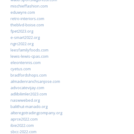
mischieffashion.com
eduwyre.com
retro-interiors.com
theblvd-boise.com
fpet2023.org
e-smart2022.org
ngrc2022.org
leesfamilyfoods.com
lewis-lewis-cpas.com
eleontennis.com
cyetus.com
bradfordshops.com
almadenranchsanjose.com
advocatevijay.com
adlibilimler2023.com
naswwebed.org
balithut-manado.org
alteregotradingcompany.org
aprce2022.com
ibie2022.com
sbcc-2022.com