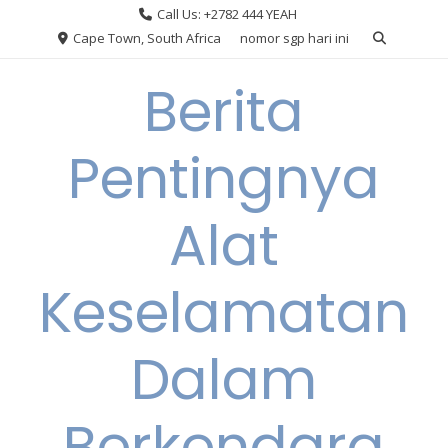
Skip
Call Us: +2782 444 YEAH
to
Cape Town, South Africa
nomor sgp hari ini
content
Berita
Pentingnya
Alat
Keselamatan
Dalam
Berkendara