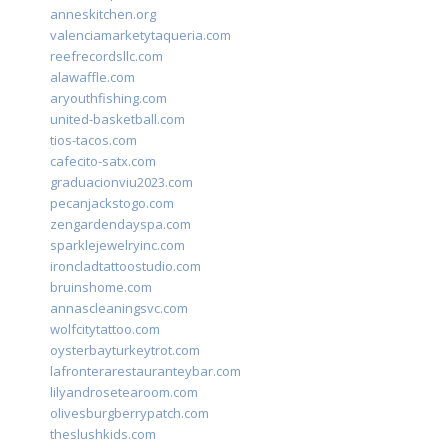
anneskitchen.org
valenciamarketytaqueria.com
reefrecordsllc.com
alawaffle.com
aryouthfishing.com
united-basketball.com
tios-tacos.com
cafecito-satx.com
graduacionviu2023.com
pecanjackstogo.com
zengardendayspa.com
sparklejewelryinc.com
ironcladtattoostudio.com
bruinshome.com
annascleaningsvc.com
wolfcitytattoo.com
oysterbayturkeytrot.com
lafronterarestauranteybar.com
lilyandrosetearoom.com
olivesburgberrypatch.com
theslushkids.com