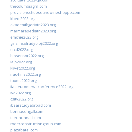
thecolumbiagrill.com
provisionscheeseandwineshoppe.com
khedi2023.org
akademikgeriatri2023.org
marmarapediatri2023.org
emchie2023.org
girisimselradyoloji2022.org
utcd2022.org
biosensor2022.org
ialp2022.org
klivet2022.org
ifac-hms2022.org
taoms2022.org
iias-euromena-conference2022.org
ivd2022.org
csity2022.org
ibsarstudyabroad.com
bennusehgall.com
tsecincinnati.com
roderconstructiongroup.com
plazabatai.com