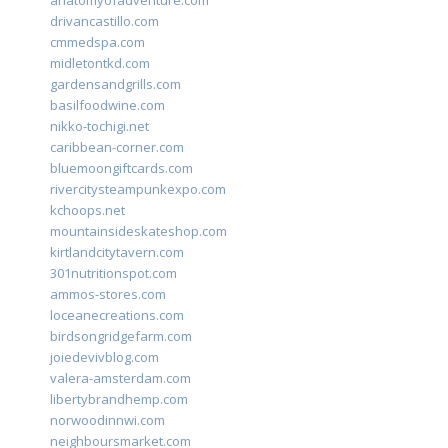
anatomyofadventure.com
drivancastillo.com
cmmedspa.com
midletontkd.com
gardensandgrills.com
basilfoodwine.com
nikko-tochigi.net
caribbean-corner.com
bluemoongiftcards.com
rivercitysteampunkexpo.com
kchoops.net
mountainsideskateshop.com
kirtlandcitytavern.com
301nutritionspot.com
ammos-stores.com
loceanecreations.com
birdsongridgefarm.com
joiedevivblog.com
valera-amsterdam.com
libertybrandhemp.com
norwoodinnwi.com
neighboursmarket.com