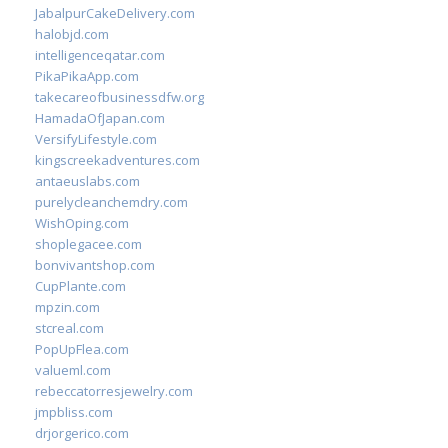
JabalpurCakeDelivery.com
halobjd.com
intelligenceqatar.com
PikaPikaApp.com
takecareofbusinessdfw.org
HamadaOfJapan.com
VersifyLifestyle.com
kingscreekadventures.com
antaeuslabs.com
purelycleanchemdry.com
WishOping.com
shoplegacee.com
bonvivantshop.com
CupPlante.com
mpzin.com
stcreal.com
PopUpFlea.com
valueml.com
rebeccatorresjewelry.com
jmpbliss.com
drjorgerico.com