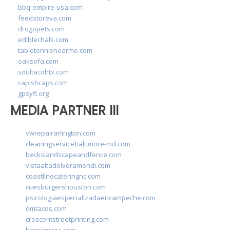
bbq-empire-usa.com
feedstoreva.com
drogopets.com
ediblechalk.com
tabletennisnearme.com
oaksofa.com
soultacohtx.com
capishcaps.com
gpsyfl.org
MEDIA PARTNER III
vwrepairarlington.com
cleaningservicebaltimore-md.com
beckslandscapeandfence.com
vistaaltadelveramendi.com
coastlinecateringnc.com
cuesburgershouston.com
psicologiaespecializadaencampeche.com
dmtacos.com
crescentstreetprinting.com