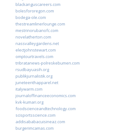
blackanguscareers.com
bolesfororegon.com
bodega-ole.com
thestreamlinerlounge.com
mestrinorubanofc.com
novelatherton.com
nassvalleygardens.net
electjohnstewart.com
omptourtravels.com
tribratanews-polreskebumen.com
rsudbayuasih.org
publikjurnalistik.org
juneteenthapparel.net
italywarm.com
journaloffinanceeconomics.com
kvk-kumari.org
foodscienceandtechnology.com
scisportsscience.com
addisababacuisineaz.com
burgerimcamas.com