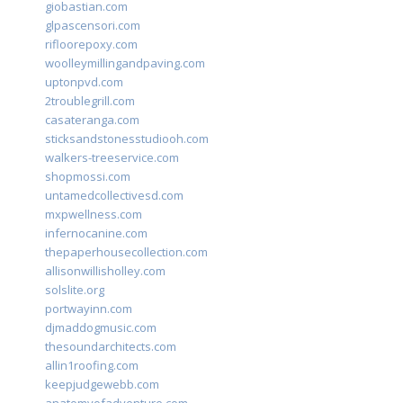
giobastian.com
glpascensori.com
rifloorepoxy.com
woolleymillingandpaving.com
uptonpvd.com
2troublegrill.com
casateranga.com
sticksandstonesstudiooh.com
walkers-treeservice.com
shopmossi.com
untamedcollectivesd.com
mxpwellness.com
infernocanine.com
thepaperhousecollection.com
allisonwillisholley.com
solslite.org
portwayinn.com
djmaddogmusic.com
thesoundarchitects.com
allin1roofing.com
keepjudgewebb.com