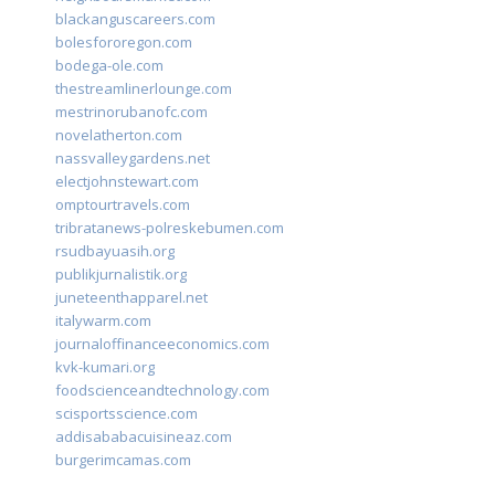
blackanguscareers.com
bolesfororegon.com
bodega-ole.com
thestreamlinerlounge.com
mestrinorubanofc.com
novelatherton.com
nassvalleygardens.net
electjohnstewart.com
omptourtravels.com
tribratanews-polreskebumen.com
rsudbayuasih.org
publikjurnalistik.org
juneteenthapparel.net
italywarm.com
journaloffinanceeconomics.com
kvk-kumari.org
foodscienceandtechnology.com
scisportsscience.com
addisababacuisineaz.com
burgerimcamas.com