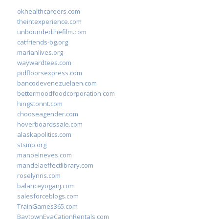
okhealthcareers.com
theintexperience.com
unboundedthefilm.com
catfriends-bg.org
marianlives.org
waywardtees.com
pidfloorsexpress.com
bancodevenezuelaen.com
bettermoodfoodcorporation.com
hingstonnt.com
chooseagender.com
hoverboardssale.com
alaskapolitics.com
stsmp.org
manoelneves.com
mandelaeffectlibrary.com
roselynns.com
balanceyoganj.com
salesforceblogs.com
TrainGames365.com
BaytownEvaCationRentals.com