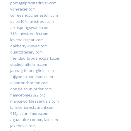
portugalprivatedriver.com
von-racer.com
coffeeshopcharleston.com
salon104mainstreet.com
alkaspringswater.com
318mainstreet8h.com
lovenailsspari.com
oakberry-kuwait.com
quartzliterary.com
friendsofbroderickpark.com
studiopiattellina.com
jannagrillspringfield.com
fujiyamacharleston.com
elpatronchardon.com
donglaishun-order.com
fiamc-rome2022.org
mariceworldessentials.com
lafisheriarestaurant.com
915jazzandmore.com
aguadulce-countryfair.com
jakehovis.com