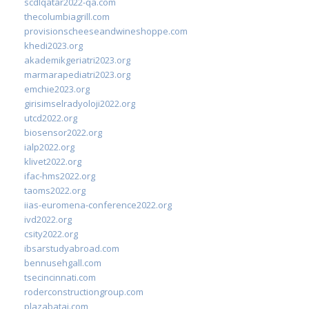
scdlqatar2022-qa.com
thecolumbiagrill.com
provisionscheeseandwineshoppe.com
khedi2023.org
akademikgeriatri2023.org
marmarapediatri2023.org
emchie2023.org
girisimselradyoloji2022.org
utcd2022.org
biosensor2022.org
ialp2022.org
klivet2022.org
ifac-hms2022.org
taoms2022.org
iias-euromena-conference2022.org
ivd2022.org
csity2022.org
ibsarstudyabroad.com
bennusehgall.com
tsecincinnati.com
roderconstructiongroup.com
plazabatai.com