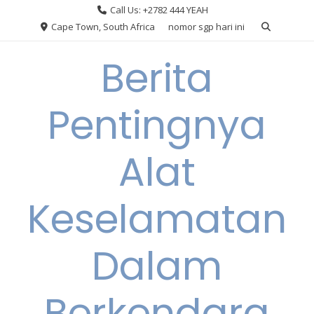
Skip
Call Us: +2782 444 YEAH
to
Cape Town, South Africa
nomor sgp hari ini
content
Berita
Pentingnya
Alat
Keselamatan
Dalam
Berkendara