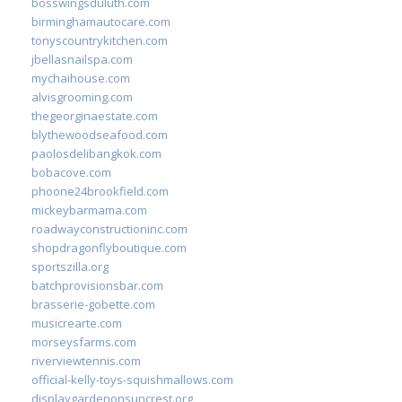
bosswingsduluth.com
birminghamautocare.com
tonyscountrykitchen.com
jbellasnailspa.com
mychaihouse.com
alvisgrooming.com
thegeorginaestate.com
blythewoodseafood.com
paolosdelibangkok.com
bobacove.com
phoone24brookfield.com
mickeybarmama.com
roadwayconstructioninc.com
shopdragonflyboutique.com
sportszilla.org
batchprovisionsbar.com
brasserie-gobette.com
musicrearte.com
morseysfarms.com
riverviewtennis.com
official-kelly-toys-squishmallows.com
displaygardenonsuncrest.org