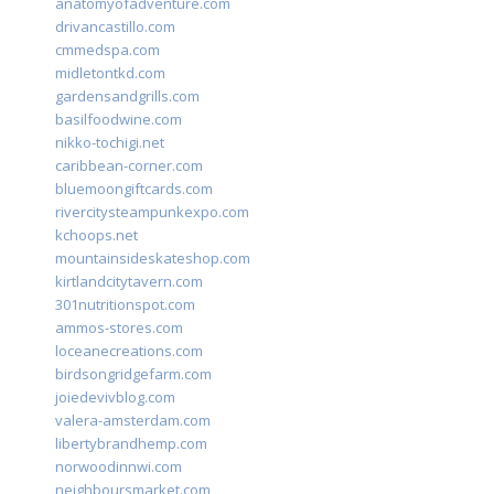
anatomyofadventure.com
drivancastillo.com
cmmedspa.com
midletontkd.com
gardensandgrills.com
basilfoodwine.com
nikko-tochigi.net
caribbean-corner.com
bluemoongiftcards.com
rivercitysteampunkexpo.com
kchoops.net
mountainsideskateshop.com
kirtlandcitytavern.com
301nutritionspot.com
ammos-stores.com
loceanecreations.com
birdsongridgefarm.com
joiedevivblog.com
valera-amsterdam.com
libertybrandhemp.com
norwoodinnwi.com
neighboursmarket.com