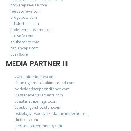
bbq-empire-usa.com
feedstoreva.com
drogopets.com
ediblechalk.com
tabletennisnearme.com
oaksofa.com
soultacohtx.com
capishcaps.com
gpsyfl.org
MEDIA PARTNER III
vwrepairarlington.com
cleaningservicebaltimore-md.com
beckslandscapeandfence.com
vistaaltadelveramendi.com
coastlinecateringnc.com
cuesburgershouston.com
psicologiaespecializadaencampeche.com
dmtacos.com
crescentstreetprinting.com