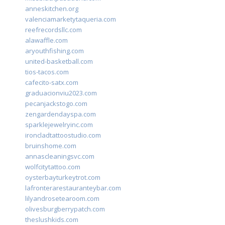
anneskitchen.org
valenciamarketytaqueria.com
reefrecordsllc.com
alawaffle.com
aryouthfishing.com
united-basketball.com
tios-tacos.com
cafecito-satx.com
graduacionviu2023.com
pecanjackstogo.com
zengardendayspa.com
sparklejewelryinc.com
ironcladtattoostudio.com
bruinshome.com
annascleaningsvc.com
wolfcitytattoo.com
oysterbayturkeytrot.com
lafronterarestauranteybar.com
lilyandrosetearoom.com
olivesburgberrypatch.com
theslushkids.com