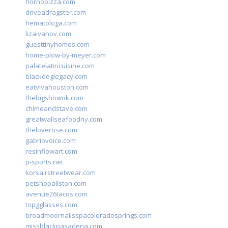
hornopizza.com
driveadragster.com
hematologa.com
lizaivanov.com
guesttinyhomes.com
home-plow-by-meyer.com
palatelatincuisine.com
blackdoglegacy.com
eatvivahouston.com
thebigshowok.com
chimeandstave.com
greatwallseafoodny.com
theloverose.com
gabriovoice.com
resinflowart.com
p-sports.net
korsairstreetwear.com
petshopallston.com
avenue26tacos.com
topgglasses.com
broadmoornailsspacoloradosprings.com
missblackpasadena.com