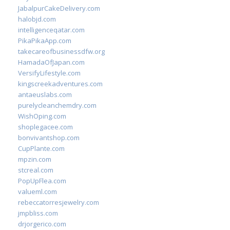
JabalpurCakeDelivery.com
halobjd.com
intelligenceqatar.com
PikaPikaApp.com
takecareofbusinessdfw.org
HamadaOfJapan.com
VersifyLifestyle.com
kingscreekadventures.com
antaeuslabs.com
purelycleanchemdry.com
WishOping.com
shoplegacee.com
bonvivantshop.com
CupPlante.com
mpzin.com
stcreal.com
PopUpFlea.com
valueml.com
rebeccatorresjewelry.com
jmpbliss.com
drjorgerico.com