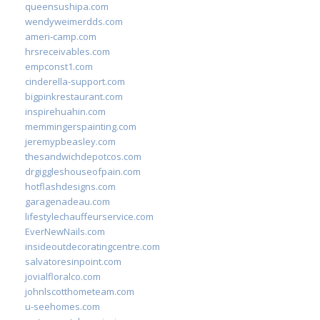
queensushipa.com
wendyweimerdds.com
ameri-camp.com
hrsreceivables.com
empconst1.com
cinderella-support.com
bigpinkrestaurant.com
inspirehuahin.com
memmingerspainting.com
jeremypbeasley.com
thesandwichdepotcos.com
drgiggleshouseofpain.com
hotflashdesigns.com
garagenadeau.com
lifestylechauffeurservice.com
EverNewNails.com
insideoutdecoratingcentre.com
salvatoresinpoint.com
jovialfloralco.com
johnlscotthometeam.com
u-seehomes.com