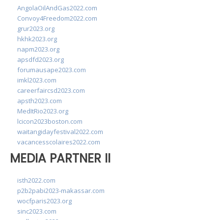
AngolaOilAndGas2022.com
Convoy4Freedom2022.com
grur2023.org
hkhk2023.org
napm2023.org
apsdfd2023.org
forumausape2023.com
imkl2023.com
careerfaircsd2023.com
apsth2023.com
MedItRio2023.org
lcicon2023boston.com
waitangidayfestival2022.com
vacancesscolaires2022.com
MEDIA PARTNER II
isth2022.com
p2b2pabi2023-makassar.com
wocfparis2023.org
sinc2023.com