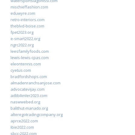
watersportslagonissi.com
mischieffashion.com
eduwyre.com
retro-interiors.com
theblvd-boise.com
fpet2023.org
e-smart2022.org
ngrc2022.org
leesfamilyfoods.com
lewis-lewis-cpas.com
eleontennis.com
cyetus.com
bradfordshops.com
almadenranchsanjose.com
advocatevijay.com
adlibilimler2023.com
naswwebed.org
balithut-manado.org
alteregotradingcompany.org
aprce2022.com
ibie2022.com
sbcc-2022.com