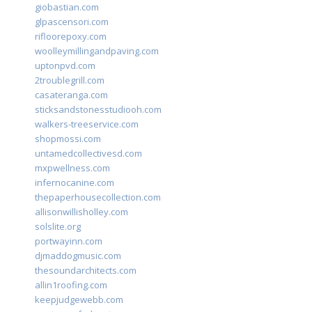
giobastian.com
glpascensori.com
rifloorepoxy.com
woolleymillingandpaving.com
uptonpvd.com
2troublegrill.com
casateranga.com
sticksandstonesstudiooh.com
walkers-treeservice.com
shopmossi.com
untamedcollectivesd.com
mxpwellness.com
infernocanine.com
thepaperhousecollection.com
allisonwillisholley.com
solslite.org
portwayinn.com
djmaddogmusic.com
thesoundarchitects.com
allin1roofing.com
keepjudgewebb.com