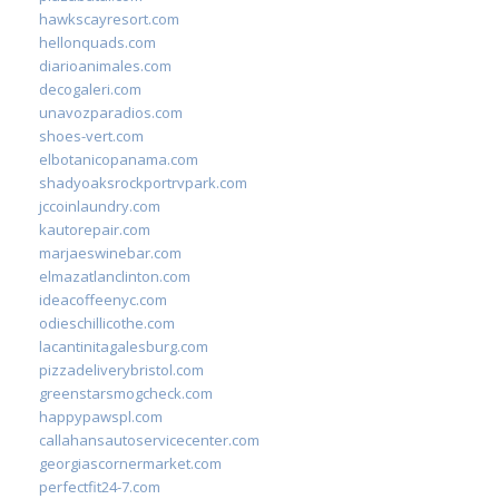
hawkscayresort.com
hellonquads.com
diarioanimales.com
decogaleri.com
unavozparadios.com
shoes-vert.com
elbotanicopanama.com
shadyoaksrockportrvpark.com
jccoinlaundry.com
kautorepair.com
marjaeswinebar.com
elmazatlanclinton.com
ideacoffeenyc.com
odieschillicothe.com
lacantinitagalesburg.com
pizzadeliverybristol.com
greenstarsmogcheck.com
happypawspl.com
callahansautoservicecenter.com
georgiascornermarket.com
perfectfit24-7.com