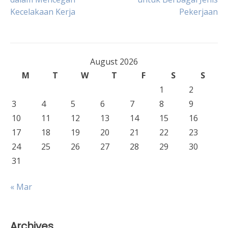
navigation
Kecelakaan Kerja
Pekerjaan
August 2026
M
T
W
T
F
S
S
1
2
3
4
5
6
7
8
9
10
11
12
13
14
15
16
17
18
19
20
21
22
23
24
25
26
27
28
29
30
31
« Mar
Archives